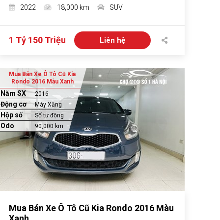
2022
18,000 km
SUV
1 Tỷ 150 Triệu
Liên hệ
Mua Bán Xe Ô Tô Cũ Kia
Rondo 2016 Màu Xanh
Năm SX
2016
Động cơ
Máy Xăng
Hộp số
Số tự động
Odo
90,000 km
Mua Bán Xe Ô Tô Cũ Kia Rondo 2016 Màu
Xanh