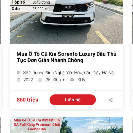
Hộp số
Số tự động
Odo
25,000 km
Mua Ô Tô Cũ Kia Sorento Luxury Dầu Thủ
Tục Đơn Giản Nhanh Chóng
Số 2 Dương Đình Nghệ, Yên Hòa, Cầu Giấy, Hà Nội
2022
25,000 km
SUV
860 triệu
Liên hệ
Mua Xe Ô Tô Cũ Vinfast Lux
SA Full Xăng Premium Chất
Lượng Cao