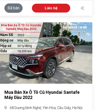
Đã bán
Liên hệ
Mua Bán Xe Ô Tô Cũ Hyundai
Santafe Máy Dầu 2022
Năm SX
2022
Động cơ
Máy dầu
Hộp số
Số tự động
Odo
18,000 km
Mua Bán Xe Ô Tô Cũ Hyundai Santafe
Máy Dầu 2022
68 Dương Đình Nghệ, Yên Hòa, Cầu Giấy, Hà Nội