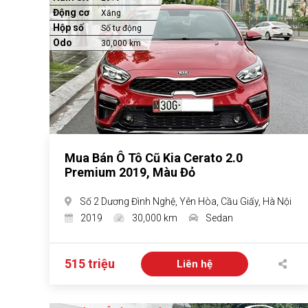
Động cơ
Xăng
Hộp số
Số tự động
Odo
30,000 km
Mua Bán Ô Tô Cũ Kia Cerato 2.0
Premium 2019, Màu Đỏ
Số 2 Dương Đình Nghệ, Yên Hòa, Cầu Giấy, Hà Nội
2019
30,000 km
Sedan
515 triệu
Liên hệ