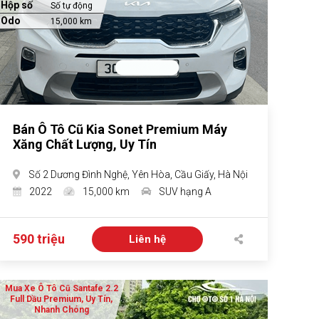
Hộp số
Số tự động
Odo
15,000 km
Bán Ô Tô Cũ Kia Sonet Premium Máy
Xăng Chất Lượng, Uy Tín
Số 2 Dương Đình Nghệ, Yên Hòa, Cầu Giấy, Hà Nội
2022
15,000 km
SUV hạng A
590 triệu
Liên hệ
Mua Xe Ô Tô Cũ Santafe 2.2
Full Dầu Premium, Uy Tín,
Nhanh Chóng