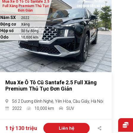
Mua Xe Ô Tô Cũ Santafe 2.5
Full Xăng Premium Thủ Tục
Đơn Giản
Năm SX
2022
Động cơ
Xăng
Hộp số
Số tự động
Odo
10,000 km
Mua Xe Ô Tô Cũ Santafe 2.5 Full Xăng
Premium Thủ Tục Đơn Giản
Số 2 Dương Đình Nghệ, Yên Hòa, Cầu Giấy, Hà Nội
2022
10,000 km
SUV
1 tỷ 130 triệu
Liên hệ