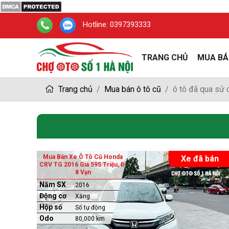
Hotline:
0397393333
TRANG CHỦ
MUA BÁ
Trang chủ
Mua bán ô tô cũ
ô tô đã qua sử
Mua Bán Xe Ô Tô Cũ Honda
Xe đã bán
CRV TG 2016 Giá 595 Triệu, Đi
8 Vạn
Năm SX
2016
Động cơ
Xăng
Hộp số
Số tự động
Odo
80,000 km