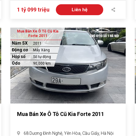
1 tỷ 099 triệu
Liên hệ
Mua Bán Xe Ô Tô Cũ Kia
Forte 2011
Năm SX
2011
Động cơ
Máy Xăng
Hộp số
Số tự động
Odo
90,000 km
Mua Bán Xe Ô Tô Cũ Kia Forte 2011
68 Dương Đình Nghệ, Yên Hòa, Cầu Giấy, Hà Nội