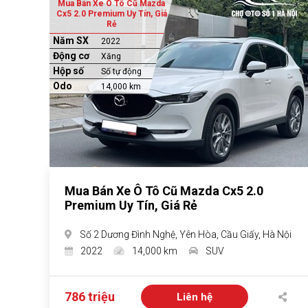
Mua Bán Xe Ô Tô Cũ Mazda
Cx5 2.0 Premium Uy Tín, Giá
Rẻ
Năm SX
2022
Động cơ
Xăng
Hộp số
Số tự động
Odo
14,000 km
Mua Bán Xe Ô Tô Cũ Mazda Cx5 2.0
Premium Uy Tín, Giá Rẻ
Số 2 Dương Đình Nghệ, Yên Hòa, Cầu Giấy, Hà Nội
2022
14,000 km
SUV
786 triệu
Liên hệ