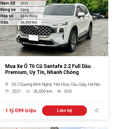
Năm SX
2021
Động cơ
Xăng
Hộp số
Số tự động
Odo
36,000 km
Mua Xe Ô Tô Cũ Santafe 2.2 Full Dầu
Premium, Uy Tín, Nhanh Chóng
Số 2 Dương Đình Nghệ, Yên Hòa, Cầu Giấy, Hà Nội
2021
36,000 km
SUV
1 tỷ 099 triệu
Liên hệ