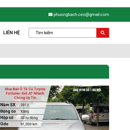
phuongbach.ceo@gmail.com
LIÊN HỆ
Mua Bán Ô Tô Cũ Toyota
Fortuner 4x4 AT Nhanh
Chóng Uy Tín
Năm SX
2013
Động cơ
Xăng
Hộp số
Số tự động
Odo
81,000 km