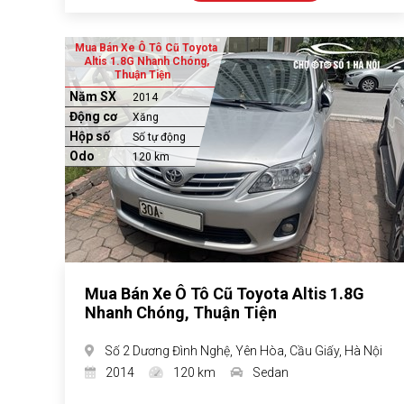
Mua Bán Xe Ô Tô Cũ Toyota
Altis 1.8G Nhanh Chóng,
Thuận Tiện
Năm SX
2014
Động cơ
Xăng
Hộp số
Số tự động
Odo
120 km
Mua Bán Xe Ô Tô Cũ Toyota Altis 1.8G
Nhanh Chóng, Thuận Tiện
Số 2 Dương Đình Nghệ, Yên Hòa, Cầu Giấy, Hà Nội
2014
120 km
Sedan