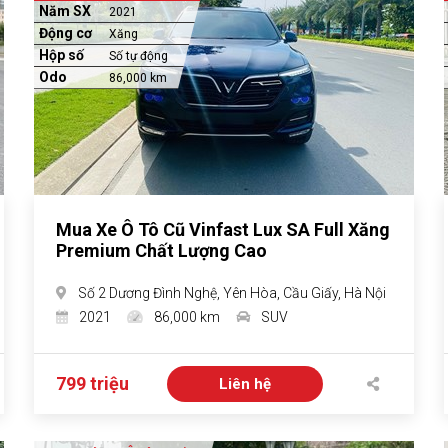
Năm SX
2021
Động cơ
Xăng
Hộp số
Số tự động
Odo
86,000 km
Mua Xe Ô Tô Cũ Vinfast Lux SA Full Xăng
Premium Chất Lượng Cao
Số 2 Dương Đình Nghệ, Yên Hòa, Cầu Giấy, Hà Nội
2021
86,000 km
SUV
799 triệu
Liên hệ