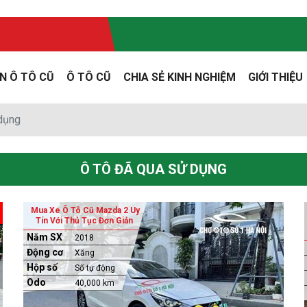
N Ô TÔ CŨ
Ô TÔ CŨ
CHIA SẺ KINH NGHIỆM
GIỚI THIỆU
 dụng
Ô TÔ ĐÃ QUA SỬ DỤNG
Mua Xe Ô Tô Cũ Mazda 2 Uy
Tín Với Thủ Tục Đơn Giản
Năm SX
2018
Động cơ
Xăng
Hộp số
Số tự động
Odo
40,000 km