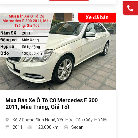
Mua Bán Xe Ô Tô Cũ
Xe đã bán
Mercedes E 300 2011, Màu
Trắng, Giá Tốt
Năm SX
2011
Động cơ
Máy Xăng
Hộp số
Số tự động
Odo
120,000 km
Mua Bán Xe Ô Tô Cũ Mercedes E 300
2011, Màu Trắng, Giá Tốt
Số 2 Dương Đình Nghệ, Yên Hòa, Cầu Giấy, Hà Nội
2011
120,000 km
Sedan