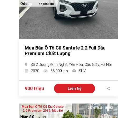
Odo
66,000 km
Mua Bán Ô Tô Cũ Santafe 2.2 Full Dầu
Premium Chất Lượng
Số 2 Dương Đình Nghệ, Yên Hòa, Cầu Giấy, Hà Nội
2020
66,000 km
SUV
900 triệu
Liên hệ
Mua Bán Ô Tô Cũ Kia Cerato
2.0 Premium 2019, Màu Đỏ
Năm SX
2019