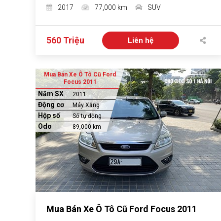
2017
77,000 km
SUV
560 Triệu
Liên hệ
Mua Bán Xe Ô Tô Cũ Ford
Focus 2011
Năm SX
2011
Động cơ
Máy Xăng
Hộp số
Số tự động
Odo
89,000 km
Mua Bán Xe Ô Tô Cũ Ford Focus 2011