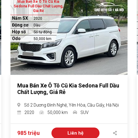
Mua Bán Xe Ô Tô Cũ Kia
Sedona Full Dầu Chất Lượng,
Giá Rẻ
Năm SX
2020
Động cơ
Dầu
Hộp số
Số tự động
Odo
50,000 km
Mua Bán Xe Ô Tô Cũ Kia Sedona Full Dầu
Chất Lượng, Giá Rẻ
Số 2 Dương Đình Nghệ, Yên Hòa, Cầu Giấy, Hà Nội
2020
50,000 km
SUV
985 triệu
Liên hệ