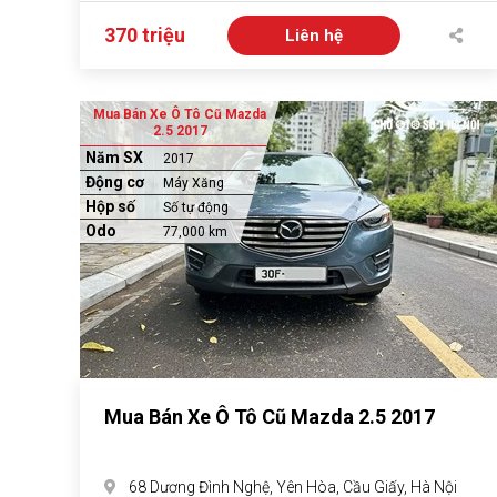
370 triệu
Liên hệ
Mua Bán Xe Ô Tô Cũ Mazda
2.5 2017
Năm SX
2017
Động cơ
Máy Xăng
Hộp số
Số tự động
Odo
77,000 km
Mua Bán Xe Ô Tô Cũ Mazda 2.5 2017
68 Dương Đình Nghệ, Yên Hòa, Cầu Giấy, Hà Nội