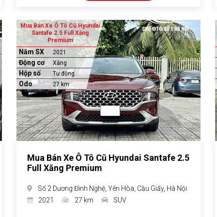
Mua Bán Xe Ô Tô Cũ Hyundai
Santafe 2.5 Full Xăng
Premium
Năm SX
2021
Động cơ
Xăng
Hộp số
Tự động
Odo
27 km
Mua Bán Xe Ô Tô Cũ Hyundai Santafe 2.5
Full Xăng Premium
Số 2 Dương Đình Nghệ, Yên Hòa, Cầu Giấy, Hà Nội
2021
27 km
SUV