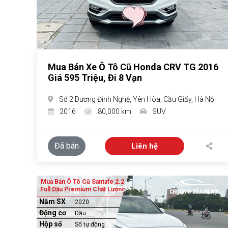
Mua Bán Xe Ô Tô Cũ Honda CRV TG 2016
Giá 595 Triệu, Đi 8 Vạn
Số 2 Dương Đình Nghệ, Yên Hòa, Cầu Giấy, Hà Nội
2016
80,000 km
SUV
Đã bán
Liên hệ
Mua Bán Ô Tô Cũ Santafe 2.2
Full Dầu Premium Chất Lượng
Năm SX
2020
Động cơ
Dầu
Hộp số
Số tự động