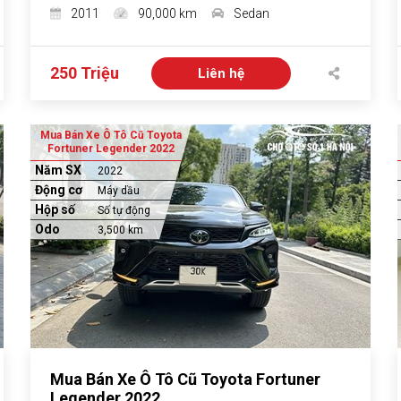
2011
90,000 km
Sedan
250 Triệu
Liên hệ
Mua Bán Xe Ô Tô Cũ Toyota
Fortuner Legender 2022
Năm SX
2022
Động cơ
Máy dầu
Hộp số
Số tự động
Odo
3,500 km
Mua Bán Xe Ô Tô Cũ Toyota Fortuner
Legender 2022