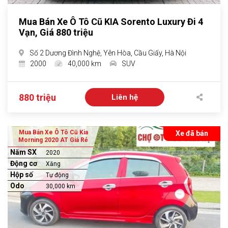
Mua Bán Xe Ô Tô Cũ KIA Sorento Luxury Đi 4
Vạn, Giá 880 triệu
Số 2 Dương Đình Nghệ, Yên Hòa, Cầu Giấy, Hà Nội
2000
40,000 km
SUV
880 triệu
Liên hệ
Mua Bán Xe Ô Tô Cũ Kia
Xe đã bán
Morning 2020 AT Giá Rẻ
Năm SX
2020
Động cơ
Xăng
Hộp số
Tự động
Odo
30,000 km