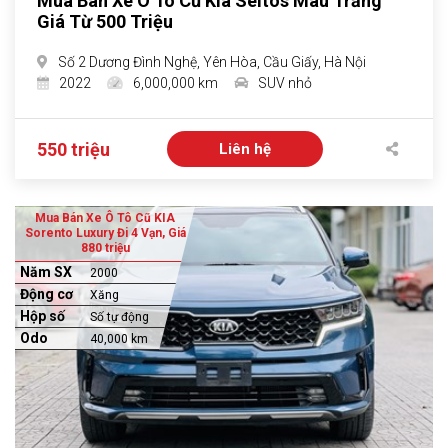
Mua Bán Xe Ô Tô Cũ Kia Seltos Màu Trắng
Giá Từ 500 Triệu
Số 2 Dương Đình Nghệ, Yên Hòa, Cầu Giấy, Hà Nội
2022
6,000,000 km
SUV nhỏ
550 triệu
Liên hệ
Mua Bán Xe Ô Tô Cũ KIA
Sorento Luxury Đi 4 Vạn, Giá
880 triệu
Năm SX
2000
Động cơ
Xăng
Hộp số
Số tự động
Odo
40,000 km