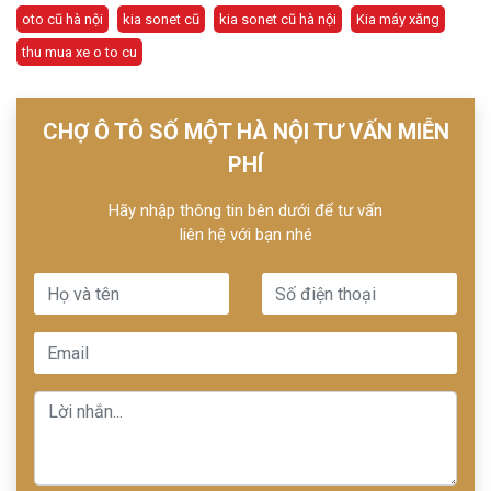
oto cũ hà nội
kia sonet cũ
kia sonet cũ hà nội
Kia máy xăng
thu mua xe o to cu
CHỢ Ô TÔ SỐ MỘT HÀ NỘI TƯ VẤN MIỄN
PHÍ
Hãy nhập thông tin bên dưới để tư vấn
liên hệ với bạn nhé