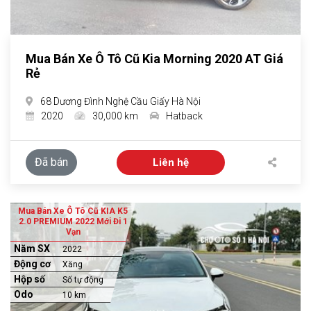
Mua Bán Xe Ô Tô Cũ Kia Morning 2020 AT Giá
Rẻ
68 Dương Đình Nghệ Cầu Giấy Hà Nội
2020
30,000 km
Hatback
Đã bán
Liên hệ
Mua Bán Xe Ô Tô Cũ KIA K5
2.0 PREMIUM 2022 Mới Đi 1
Vạn
Năm SX
2022
Động cơ
Xăng
Hộp số
Số tự động
Odo
10 km