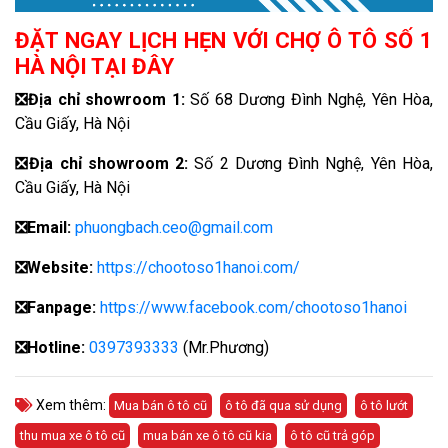
ĐẶT NGAY LỊCH HẸN VỚI CHỢ Ô TÔ SỐ 1
HÀ NỘI TẠI ĐÂY
❎
Địa chỉ showroom 1:
Số 68 Dương Đình Nghệ, Yên Hòa,
Cầu Giấy, Hà Nội
❎
Địa chỉ showroom 2:
Số 2 Dương Đình Nghệ, Yên Hòa,
Cầu Giấy, Hà Nội
❎
Email:
phuongbach.ceo@gmail.com
❎
Website:
https://chootoso1hanoi.com/
❎Fanpage:
https://www.facebook.com/chootoso1hanoi
❎
Hotline:
0397393333
(Mr.Phương)
Xem thêm:
Mua bán ô tô cũ
ô tô đã qua sử dụng
ô tô lướt
thu mua xe ô tô cũ
mua bán xe ô tô cũ kia
ô tô cũ trả góp