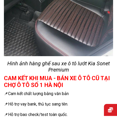
Hình ảnh hàng ghế sau xe ô tô lướt Kia Sonet
Premium
CAM KẾT KHI MUA - BÁN XE Ô TÔ CŨ TẠI
CHỢ Ô TÔ SỐ 1 HÀ NỘI
📌Cam kết chất lượng bằng văn bản
📌Hỗ trợ vay bank, thủ tục sang tên.
📌Hỗ trợ bao check/test toàn quốc.