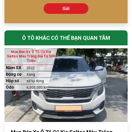
Gửi
Ô TÔ KHÁC CÓ THỂ BẠN QUAN TÂM
Mua Bán Xe Ô Tô Cũ Kia
Seltos Màu Trắng Giá Từ 500
Triệu
Năm SX
2022
Động cơ
Xăng
Hộp số
số tự động
Odo
6,000,000 km