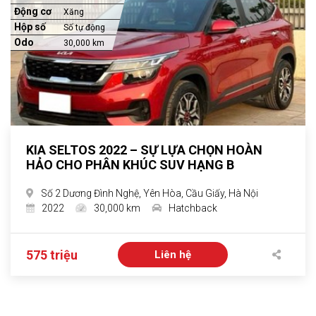
Động cơ
Xăng
Hộp số
Số tự động
Odo
30,000 km
KIA SELTOS 2022 – SỰ LỰA CHỌN HOÀN
HẢO CHO PHÂN KHÚC SUV HẠNG B
Số 2 Dương Đình Nghệ, Yên Hòa, Cầu Giấy, Hà Nội
2022
30,000 km
Hatchback
575 triệu
Liên hệ