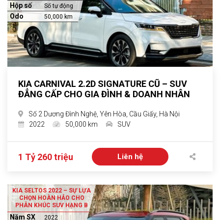
Hộp số
Số tự động
Odo
50,000 km
KIA CARNIVAL 2.2D SIGNATURE CŨ – SUV
ĐẲNG CẤP CHO GIA ĐÌNH & DOANH NHÂN
Số 2 Dương Đình Nghệ, Yên Hòa, Cầu Giấy, Hà Nội
2022
50,000 km
SUV
1 Tỷ 260 triệu
Liên hệ
KIA SELTOS 2022 – SỰ LỰA
CHỌN HOÀN HẢO CHO
PHÂN KHÚC SUV HẠNG B
Năm SX
2022