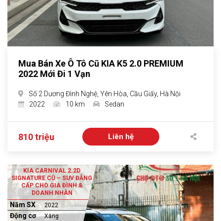
Mua Bán Xe Ô Tô Cũ KIA K5 2.0 PREMIUM
2022 Mới Đi 1 Vạn
Số 2 Dương Đình Nghệ, Yên Hòa, Cầu Giấy, Hà Nội
2022
10 km
Sedan
810 triệu
Liên hệ
KIA CARNIVAL 2.2D
SIGNATURE CŨ – SUV ĐẲNG
CẤP CHO GIA ĐÌNH &
DOANH NHÂN
Năm SX
2022
Động cơ
Xăng