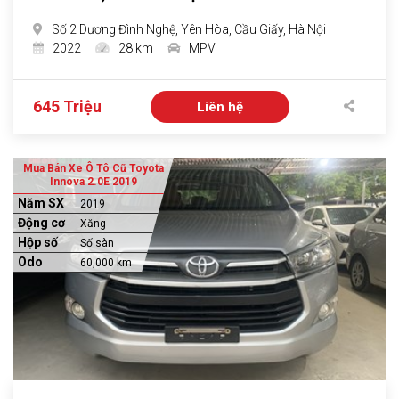
Số 2 Dương Đình Nghệ, Yên Hòa, Cầu Giấy, Hà Nội
2022
28 km
MPV
645 Triệu
Liên hệ
Mua Bán Xe Ô Tô Cũ Toyota
Innova 2.0E 2019
Năm SX
2019
Động cơ
Xăng
Hộp số
Số sàn
Odo
60,000 km