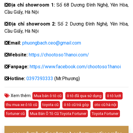
❎
Địa chỉ showroom 1:
Số 68 Dương Đình Nghệ, Yên Hòa,
Cầu Giấy, Hà Nội
❎
Địa chỉ showroom 2:
Số 2 Dương Đình Nghệ, Yên Hòa,
Cầu Giấy, Hà Nội
❎
Email:
phuongbach.ceo@gmail.com
❎
Website:
https://chootoso1hanoi.com/
❎Fanpage:
https://www.facebook.com/chootoso1hanoi
❎
Hotline:
0397393333
(Mr.Phương)
Xem thêm:
Mua bán ô tô cũ
ô tô đã qua sử dụng
ô tô lướt
thu mua xe ô tô cũ
toyota cũ
ô tô cũ trả góp
oto cũ hà nội
fortuner cũ
Mua Bán Ô Tô Cũ Toyota Fortuner
Toyota Fortuner