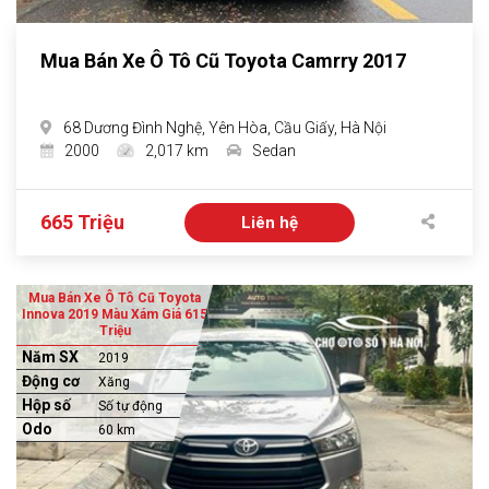
Mua Bán Xe Ô Tô Cũ Toyota Camrry 2017
68 Dương Đình Nghệ, Yên Hòa, Cầu Giấy, Hà Nội
2000
2,017 km
Sedan
665 Triệu
Liên hệ
Mua Bán Xe Ô Tô Cũ Toyota
Innova 2019 Màu Xám Giá 615
Triệu
Năm SX
2019
Động cơ
Xăng
Hộp số
Số tự động
Odo
60 km