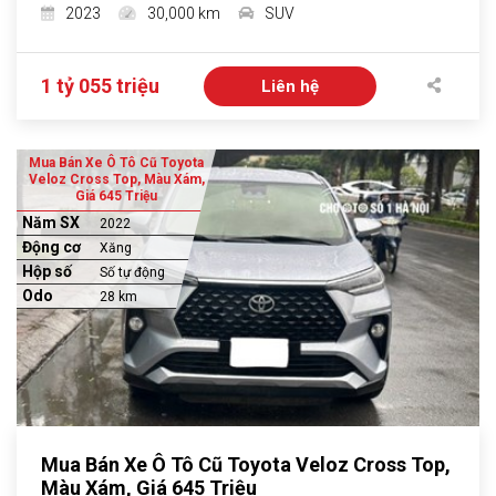
2023
30,000 km
SUV
1 tỷ 055 triệu
Liên hệ
Mua Bán Xe Ô Tô Cũ Toyota
Veloz Cross Top, Màu Xám,
Giá 645 Triệu
Năm SX
2022
Động cơ
Xăng
Hộp số
Số tự động
Odo
28 km
Mua Bán Xe Ô Tô Cũ Toyota Veloz Cross Top,
Màu Xám, Giá 645 Triệu