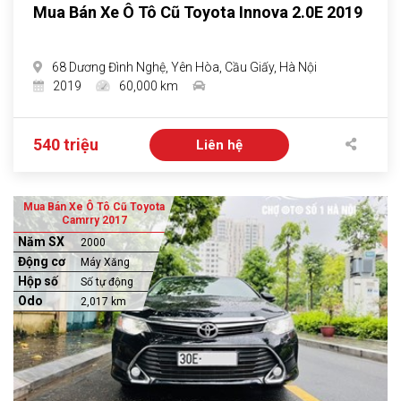
Mua Bán Xe Ô Tô Cũ Toyota Innova 2.0E 2019
68 Dương Đình Nghệ, Yên Hòa, Cầu Giấy, Hà Nội
2019
60,000 km
540 triệu
Liên hệ
Mua Bán Xe Ô Tô Cũ Toyota
Camrry 2017
Năm SX
2000
Động cơ
Máy Xăng
Hộp số
Số tự động
Odo
2,017 km