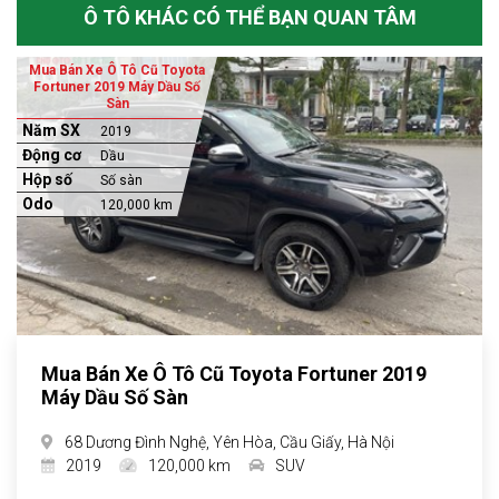
Ô TÔ KHÁC CÓ THỂ BẠN QUAN TÂM
Mua Bán Xe Ô Tô Cũ Toyota
Fortuner 2019 Máy Dầu Số
Sàn
Năm SX
2019
Động cơ
Dầu
Hộp số
Số sàn
Odo
120,000 km
Mua Bán Xe Ô Tô Cũ Toyota Fortuner 2019
Máy Dầu Số Sàn
68 Dương Đình Nghệ, Yên Hòa, Cầu Giấy, Hà Nội
2019
120,000 km
SUV