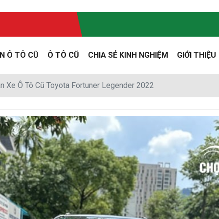
N Ô TÔ CŨ
Ô TÔ CŨ
CHIA SẺ KINH NGHIỆM
GIỚI THIỆU
n Xe Ô Tô Cũ Toyota Fortuner Legender 2022