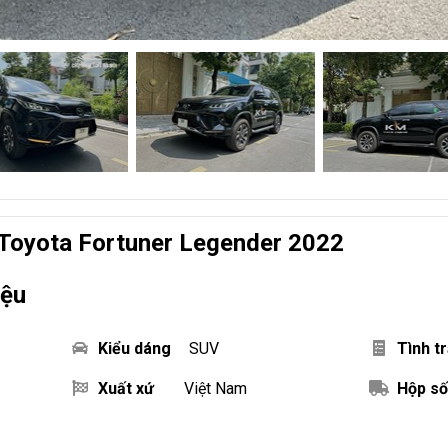
Toyota Fortuner Legender 2022
iệu
Kiểu dáng
SUV
Tình t
Xuất xứ
Việt Nam
Hộp số