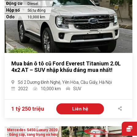
Động cơ
Diesel
Hộp số
Số tự động
Odo
10,000 km
Mua bán ô tô cũ Ford Everest Titanium 2.0L
4x2 AT – SUV nhập khẩu đáng mua nhất!
Số 2 Dương Đình Nghệ, Yên Hòa, Cầu Giấy, Hà Nội
2022
10,000 km
SUV
1 tỷ 250 triệu
Liên hệ
Mercedes S450 Luxury 2020
- Đẳng cấp, sang trọng và hiệu