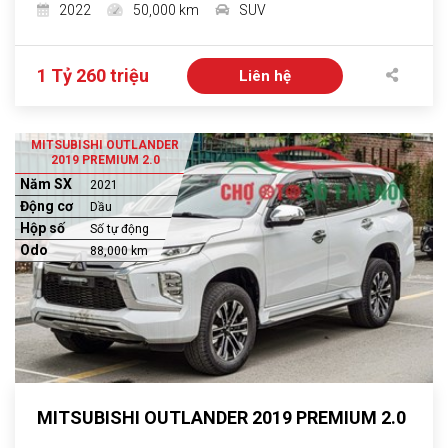
2022
50,000 km
SUV
1 Tỷ 260 triệu
Liên hệ
MITSUBISHI OUTLANDER
2019 PREMIUM 2.0
Năm SX
2021
Động cơ
Dầu
Hộp số
Số tự động
Odo
88,000 km
MITSUBISHI OUTLANDER 2019 PREMIUM 2.0