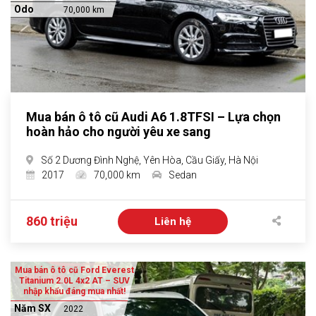
Odo
70,000 km
Mua bán ô tô cũ Audi A6 1.8TFSI – Lựa chọn
hoàn hảo cho người yêu xe sang
Số 2 Dương Đình Nghệ, Yên Hòa, Cầu Giấy, Hà Nội
2017
70,000 km
Sedan
860 triệu
Liên hệ
Mua bán ô tô cũ Ford Everest
Titanium 2.0L 4x2 AT – SUV
nhập khẩu đáng mua nhất!
Năm SX
2022