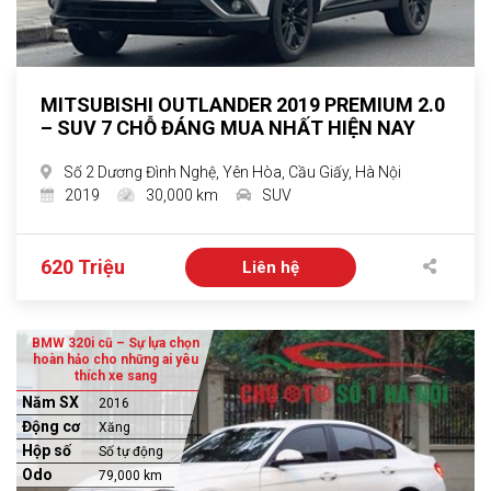
MITSUBISHI OUTLANDER 2019 PREMIUM 2.0
– SUV 7 CHỖ ĐÁNG MUA NHẤT HIỆN NAY
Số 2 Dương Đình Nghệ, Yên Hòa, Cầu Giấy, Hà Nội
2019
30,000 km
SUV
620 Triệu
Liên hệ
BMW 320i cũ – Sự lựa chọn
hoàn hảo cho những ai yêu
thích xe sang
Năm SX
2016
Động cơ
Xăng
Hộp số
Số tự động
Odo
79,000 km