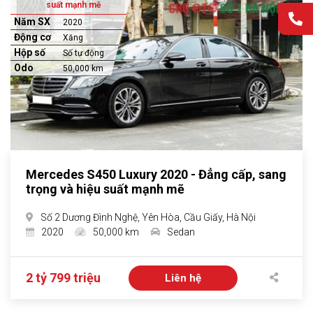
suất mạnh mẽ
Năm SX
2020
Động cơ
Xăng
Hộp số
Số tự động
Odo
50,000 km
Mercedes S450 Luxury 2020 - Đẳng cấp, sang
trọng và hiệu suất mạnh mẽ
Số 2 Dương Đình Nghệ, Yên Hòa, Cầu Giấy, Hà Nội
2020
50,000 km
Sedan
2 tỷ 799 triệu
Liên hệ