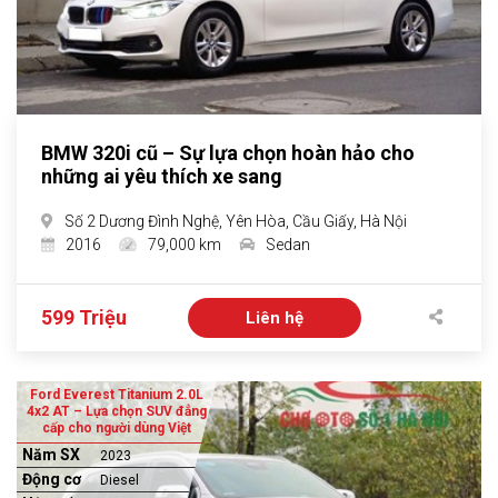
BMW 320i cũ – Sự lựa chọn hoàn hảo cho
những ai yêu thích xe sang
Số 2 Dương Đình Nghệ, Yên Hòa, Cầu Giấy, Hà Nội
2016
79,000 km
Sedan
599 Triệu
Liên hệ
Ford Everest Titanium 2.0L
4x2 AT – Lựa chọn SUV đẳng
cấp cho người dùng Việt
Năm SX
2023
Động cơ
Diesel