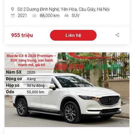
Số 2 Dương Đình Nghệ, Yên Hòa, Cầu Giấy, Hà Nội
2021
88,000 km
SUV
955 triệu
Liên hệ
Mazda CX-8 2020 Premium –
SUV sang trọng, vận hành
mạnh mẽ, giá tốt
Năm SX
2020
Động cơ
Xăng
Hộp số
Số tự động
Odo
50,000 km