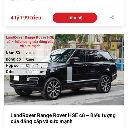
4 tỷ 199 triệu
Liên hệ
LandRover Range Rover HSE
cũ – Biểu tượng của đẳng cấp
và sức mạnh
Năm SX
2013
Động cơ
Xăng
Hộp số
Số tự động
Odo
100,000 km
LandRover Range Rover HSE cũ – Biểu tượng
của đẳng cấp và sức mạnh