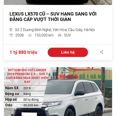
LEXUS LX570 CŨ – SUV HẠNG SANG VỚI
ĐẲNG CẤP VƯỢT THỜI GIAN
Số 2 Dương Đình Nghệ, Yên Hòa, Cầu Giấy, Hà Nội
2008
150,000 km
SUV
1 tỷ 880 triệu
Liên hệ
MITSUBISHI OUTLANDER
2019 PREMIUM 2.0 – SUV 7
CHỖ ĐÁNG MUA NHẤT HIỆN
NAY
Năm SX
2019
Động cơ
Xăng
Hộp số
Số tự động
Odo
30,000 km