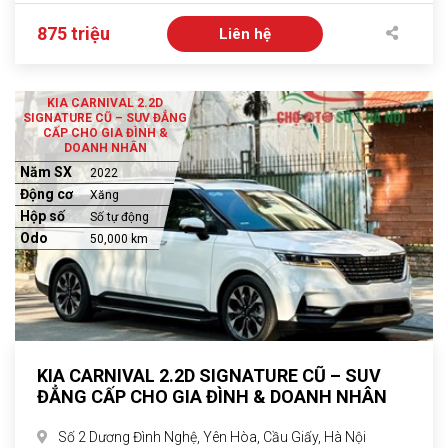
875 triệu
Liên hệ
KIA CARNIVAL 2.2D
SIGNATURE CŨ – SUV ĐẲNG
CẤP CHO GIA ĐÌNH &
DOANH NHÂN
Năm SX
2022
Động cơ
Xăng
Hộp số
Số tự động
Odo
50,000 km
KIA CARNIVAL 2.2D SIGNATURE CŨ – SUV
ĐẲNG CẤP CHO GIA ĐÌNH & DOANH NHÂN
Số 2 Dương Đình Nghệ, Yên Hòa, Cầu Giấy, Hà Nội