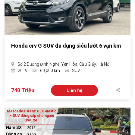
Honda crv G SUV đa dụng siêu lướt 6 vạn km
Số 2 Dương Đình Nghệ, Yên Hòa, Cầu Giấy, Hà Nội
2019
60,000 km
SUV
740 Triệu
Liên hệ
Mercedes-Benz GLK 4Matic
– SUV đẳng cấp cho người
yêu xe
Năm SX
2015
Động cơ
Xăng