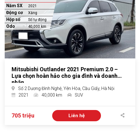
Năm SX
2021
Động cơ
Xăng
Hộp số
Số tự động
Odo
40,000 km
Mitsubishi Outlander 2021 Premium 2.0 –
Lựa chọn hoàn hảo cho gia đình và doanh
nhân
Số 2 Dương Đình Nghệ, Yên Hòa, Cầu Giấy, Hà Nội
2021
40,000 km
SUV
705 triệu
Liên hệ