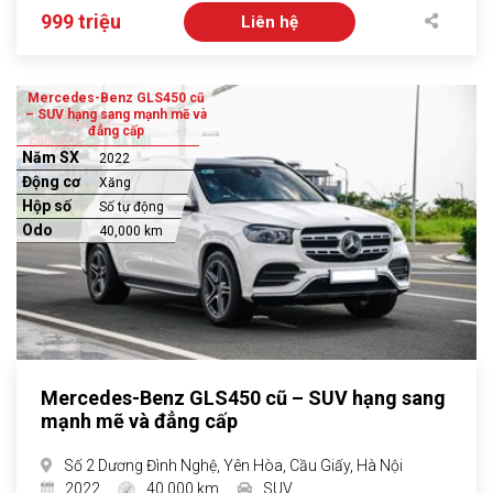
999 triệu
Liên hệ
Mercedes-Benz GLS450 cũ
– SUV hạng sang mạnh mẽ và
đẳng cấp
Năm SX
2022
Động cơ
Xăng
Hộp số
Số tự động
Odo
40,000 km
Mercedes-Benz GLS450 cũ – SUV hạng sang
mạnh mẽ và đẳng cấp
Số 2 Dương Đình Nghệ, Yên Hòa, Cầu Giấy, Hà Nội
2022
40,000 km
SUV