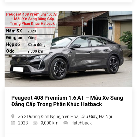
Peugeot 408 Premium 1.6 AT
– Mẫu Xe Sang Đẳng Cấp
Trong Phân Khúc Hatback
Năm SX
2023
Động cơ
Xăng
Hộp số
Số tự động
Odo
9,000 km
Peugeot 408 Premium 1.6 AT – Mẫu Xe Sang
Đẳng Cấp Trong Phân Khúc Hatback
Số 2 Dương Đình Nghệ, Yên Hòa, Cầu Giấy, Hà Nội
2023
9,000 km
Hatchback