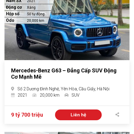
Năm SX
2021
Động cơ
Xăng
Hộp số
Số tự động
Odo
20,000 km
Mercedes-Benz G63 – Đẳng Cấp SUV Động
Cơ Mạnh Mẽ
Số 2 Dương Đình Nghệ, Yên Hòa, Cầu Giấy, Hà Nội
2021
20,000 km
SUV
9 tỷ 700 triệu
Liên hệ