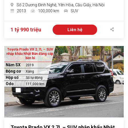
Số 2 Dương Đình Nghệ, Yên Hòa, Cầu Giấy, Hà Nội
2013
100,000 km
SUV
1 tỷ 990 triệu
Liên hệ
Toyota Prado VX 2.7L – SUV
nhập khẩu Nhật Bản đẳng cấp,
bền bỉ
Năm SX
2019
Động cơ
Xăng
Hộp số
Số tự động
Odo
111,000 km
Toyota Prado VX 2.7L – SUV nhập khẩu Nhật