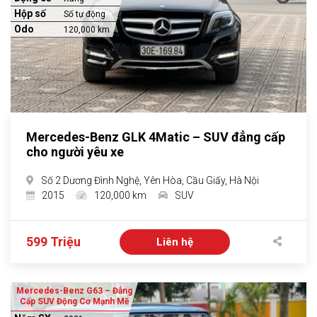
Hộp số
Số tự động
Odo
120,000 km
Mercedes-Benz GLK 4Matic – SUV đẳng cấp
cho người yêu xe
Số 2 Dương Đình Nghệ, Yên Hòa, Cầu Giấy, Hà Nội
2015
120,000 km
SUV
599 Triệu
Liên hệ
Mercedes-Benz G63 – Đẳng
Cấp SUV Động Cơ Mạnh Mẽ