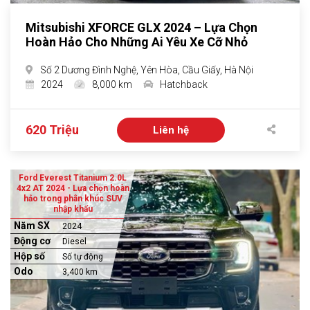
Mitsubishi XFORCE GLX 2024 – Lựa Chọn
Hoàn Hảo Cho Những Ai Yêu Xe Cỡ Nhỏ
Số 2 Dương Đình Nghệ, Yên Hòa, Cầu Giấy, Hà Nội
2024
8,000 km
Hatchback
620 Triệu
Liên hệ
Ford Everest Titanium 2.0L
4x2 AT 2024 - Lựa chọn hoàn
hảo trong phân khúc SUV
nhập khẩu
Năm SX
2024
Động cơ
Diesel
Hộp số
Số tự động
Odo
3,400 km