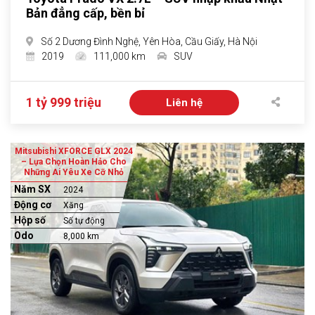
Bản đẳng cấp, bền bỉ
Số 2 Dương Đình Nghệ, Yên Hòa, Cầu Giấy, Hà Nội
2019
111,000 km
SUV
1 tỷ 999 triệu
Liên hệ
Mitsubishi XFORCE GLX 2024
– Lựa Chọn Hoàn Hảo Cho
Những Ai Yêu Xe Cỡ Nhỏ
Năm SX
2024
Động cơ
Xăng
Hộp số
Số tự động
Odo
8,000 km