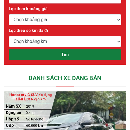
Lọc theo khoảng giá
Lọc theo số km đã đi
Tìm
DANH SÁCH XE ĐANG BÁN
Honda crv G SUV đa dụng
siêu lướt 6 vạn km
Năm SX
2019
Động cơ
Xăng
Hộp số
Số tự động
Odo
60,000 km