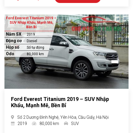
Ford Everest Titanium 2019 –
SUV Nhập Khẩu, Mạnh Mẽ,
Bền Bỉ
Năm SX
2019
Động cơ
Diesel
Hộp số
Số tự động
Odo
80,000 km
Ford Everest Titanium 2019 – SUV Nhập
Khẩu, Mạnh Mẽ, Bền Bỉ
Số 2 Dương Đình Nghệ, Yên Hòa, Cầu Giấy, Hà Nội
2019
80,000 km
SUV