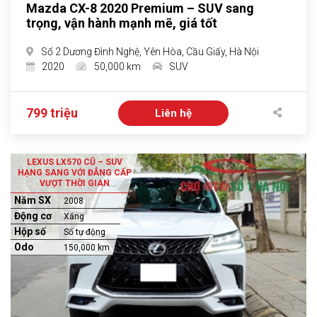
Mazda CX-8 2020 Premium – SUV sang
trọng, vận hành mạnh mẽ, giá tốt
Số 2 Dương Đình Nghệ, Yên Hòa, Cầu Giấy, Hà Nội
2020
50,000 km
SUV
799 triệu
Liên hệ
LEXUS LX570 CŨ – SUV
HẠNG SANG VỚI ĐẲNG CẤP
VƯỢT THỜI GIAN
Năm SX
2008
Động cơ
Xăng
Hộp số
Số tự động
Odo
150,000 km