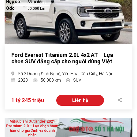
Hộp số
Số tự động
Odo
50,000 km
Ford Everest Titanium 2.0L 4x2 AT – Lựa
chọn SUV đẳng cấp cho người dùng Việt
Số 2 Dương Đình Nghệ, Yên Hòa, Cầu Giấy, Hà Nội
2023
50,000 km
SUV
1 tỷ 245 triệu
Liên hệ
Mitsubishi Outlander 2021
Premium 2.0 – Lựa chọn hoàn
hảo cho gia đình và doanh
nhân