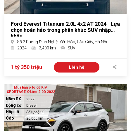
Ford Everest Titanium 2.0L 4x2 AT 2024 - Lựa
chọn hoàn hảo trong phân khúc SUV nhập
khẩu
Số 2 Dương Đình Nghệ, Yên Hòa, Cầu Giấy, Hà Nội
2024
3,400 km
SUV
1 tỷ 350 triệu
Liên hệ
Mua bán ô tô cũ KIA
SPORTAGE X-Line 2.0D 2022
Năm SX
2022
Động cơ
Diesel
Hộp số
Số tự động
Odo
20,000 km