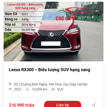
Lexus RX300 – Biểu tượng
SUV hạng sang
Năm SX
2021
Động cơ
Xăng
Hộp số
Số tự động
Odo
10,000 km
Lexus RX300 – Biểu tượng SUV hạng sang
Số 2 Dương Đình Nghệ, Yên Hòa, Cầu Giấy, Hà Nội
2021
10,000 km
SUV
2 tỷ 990 triệu
Liên hệ