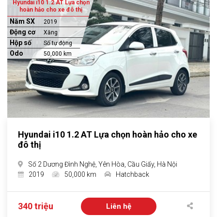
Hyundai i10 1.2 AT Lựa chọn
hoàn hảo cho xe đô thị
Năm SX
2019
Động cơ
Xăng
Hộp số
Số tự động
Odo
50,000 km
Hyundai i10 1.2 AT Lựa chọn hoàn hảo cho xe
đô thị
Số 2 Dương Đình Nghệ, Yên Hòa, Cầu Giấy, Hà Nội
2019
50,000 km
Hatchback
340 triệu
Liên hệ