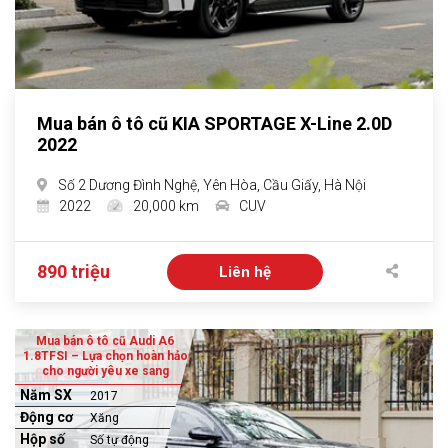
Mua bán ô tô cũ KIA SPORTAGE X-Line 2.0D
2022
Số 2 Dương Đình Nghệ, Yên Hòa, Cầu Giấy, Hà Nội
2022
20,000 km
CUV
890 triệu
Liên hệ
Mua bán ô tô cũ Audi A6
1.8TFSI – Lựa chọn hoàn hảo
cho người yêu xe sang
Năm SX
2017
Động cơ
Xăng
Hộp số
Số tự động