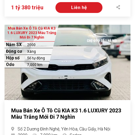
1 tỷ 380 triệu
Liên hệ
Mua Bán Xe Ô Tô Cũ KIA K3
1.6 LUXURY 2023 Màu Trắng
Mới Đi 7 Nghìn
Năm SX
2000
Động cơ
Xăng
Hộp số
Số tự động
Odo
7,000 km
Mua Bán Xe Ô Tô Cũ KIA K3 1.6 LUXURY 2023
Màu Trắng Mới Đi 7 Nghìn
Số 2 Dương Đình Nghệ, Yên Hòa, Cầu Giấy, Hà Nội