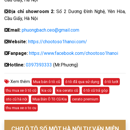
❎
Địa chỉ showroom 2:
Số 2 Dương Đình Nghệ, Yên Hòa,
Cầu Giấy, Hà Nội
❎
Email:
phuongbach.ceo@gmail.com
❎
Website:
https://chootoso1hanoi.com/
❎Fanpage:
https://www.facebook.com/chootoso1hanoi
❎
Hotline:
0397393333
(Mr.Phương)
Xem thêm:
Mua bán ô tô cũ
ô tô đã qua sử dụng
ô tô lướt
thu mua xe ô tô cũ
kia cũ
kia cerato cũ
ô tô cũ trả góp
oto cũ hà nội
Mua Bán Ô Tô Cũ Kia
cerato premium
thu mua xe o to cu
CHỢ Ô TÔ SỐ MỘT HÀ NỘI TƯ VẤN MIỄN