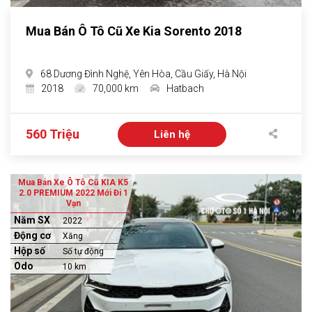
Mua Bán Ô Tô Cũ Xe Kia Sorento 2018
68 Dương Đình Nghệ, Yên Hòa, Cầu Giấy, Hà Nội
2018
70,000 km
Hatbach
560 Triệu
Liên hệ
Mua Bán Xe Ô Tô Cũ KIA K5
2.0 PREMIUM 2022 Mới Đi 1
Vạn
Năm SX
2022
Động cơ
Xăng
Hộp số
Số tự động
Odo
10 km