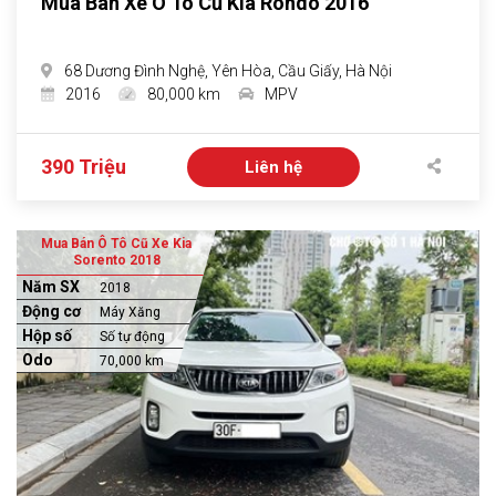
Mua Bán Xe Ô Tô Cũ Kia Rondo 2016
68 Dương Đình Nghệ, Yên Hòa, Cầu Giấy, Hà Nội
2016
80,000 km
MPV
390 Triệu
Liên hệ
Mua Bán Ô Tô Cũ Xe Kia
Sorento 2018
Năm SX
2018
Động cơ
Máy Xăng
Hộp số
Số tự động
Odo
70,000 km