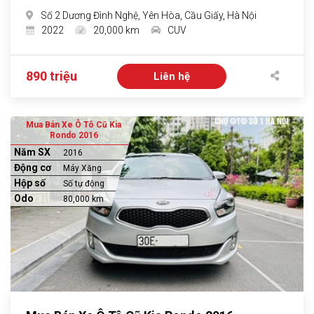
Số 2 Dương Đình Nghệ, Yên Hòa, Cầu Giấy, Hà Nội
2022
20,000 km
CUV
890 triệu
Liên hệ
Mua Bán Xe Ô Tô Cũ Kia
Rondo 2016
Năm SX
2016
Động cơ
Máy Xăng
Hộp số
Số tự động
Odo
80,000 km