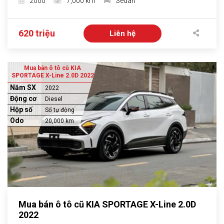
2000
7,000 km
Sedan
620 triệu
Liên hệ
Mua bán ô tô cũ KIA
SPORTAGE X-Line 2.0D 2022
Năm SX
2022
Động cơ
Diesel
Hộp số
Số tự động
Odo
20,000 km
Mua bán ô tô cũ KIA SPORTAGE X-Line 2.0D
2022