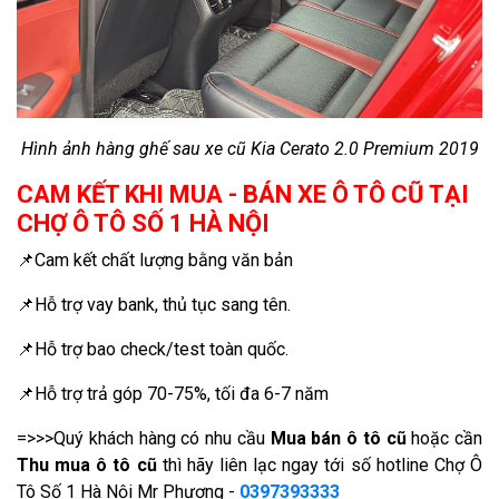
Hình ảnh hàng ghế sau xe cũ Kia Cerato 2.0 Premium 2019
CAM KẾT KHI MUA - BÁN XE Ô TÔ CŨ TẠI
CHỢ Ô TÔ SỐ 1 HÀ NỘI
📌Cam kết chất lượng bằng văn bản
📌Hỗ trợ vay bank, thủ tục sang tên.
📌Hỗ trợ bao check/test toàn quốc.
📌Hỗ trợ trả góp 70-75%, tối đa 6-7 năm
=>>>Quý khách hàng có nhu cầu
Mua bán ô tô cũ
hoặc cần
Thu mua ô tô cũ
thì hãy liên lạc ngay tới số hotline Chợ Ô
Tô Số 1 Hà Nội Mr Phương -
0397393333