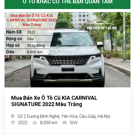
Ô TÔ KHÁC CÓ THỂ BẠN QUAN TÂM
Mua Bán Xe Ô Tô Cũ KIA
CARNIVAL SIGNATURE 2022
Màu Trắng
Năm SX
2022
Động cơ
Dầu
Hộp số
Số tự động
Odo
8,000 km
Mua Bán Xe Ô Tô Cũ KIA CARNIVAL
SIGNATURE 2022 Màu Trắng
Số 2 Dương Đình Nghệ, Yên Hòa, Cầu Giấy, Hà Nội
2022
8,000 km
SUV