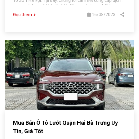
Tô Số 1 Hà Nội. Tại đây, chúng tôi cam kết cung cấp dịch
vụ mua bán xe ô tô lướt, ô tô đã qua sử dụng chất lượng
tốt với nhiều mức giá khác nhau giúp khách hàng dễ dàng
Đọc thêm
16/08/2023
lựa chọn được loại xe phù hợp với mình.
Mua Bán Ô Tô Lướt Quận Hai Bà Trưng Uy
Tín, Giá Tốt