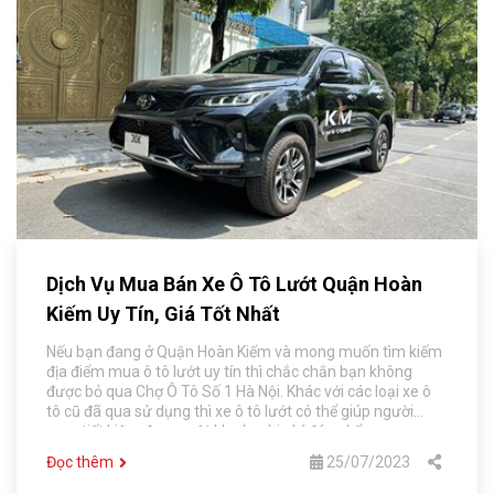
Dịch Vụ Mua Bán Xe Ô Tô Lướt Quận Hoàn
Kiếm Uy Tín, Giá Tốt Nhất
Nếu bạn đang ở Quận Hoàn Kiếm và mong muốn tìm kiếm
địa điểm mua ô tô lướt uy tín thì chắc chắn bạn không
được bỏ qua Chợ Ô Tô Số 1 Hà Nội. Khác với các loại xe ô
tô cũ đã qua sử dụng thì xe ô tô lướt có thể giúp người
mua tiết kiệm được một khoản chi phí đáng kể.
Đọc thêm
25/07/2023