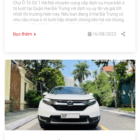
Chợ Ô Tô Số 1 Hà Nội chuyên cung cấp dịch vụ mua bán ô
tô lướt tại Quận Hai Bà Trưng với dịch vụ uy tín và giá tốt
nhất thị trường hiện nay. Nếu bạn đang ở Hai Bà Trưng có
nhu cầu mua ô tô lướt hãy nhanh chóng liên hệ với chúng
tôi, cam kết sẽ không làm quý khách hàng thất vọng.
Đọc thêm
16/08/2023