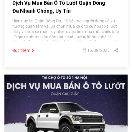
Dịch Vụ Mua Bán Ô Tô Lướt Quận Đống
Đa Nhanh Chóng, Uy Tín
Hiện nay tại Quận Đống Đa, Hà Nội mọi người đang có xu
hướng quan tâm và lựa chọn mua xe ô tô cũ hoặc xe lướt
thay vì mua xe mới. Tuy nhiên, việc tìm mua một chiếc ô tô
cũ giá rẻ nhưng vẫn đảm bảo chất lượng không phải là
điều dễ dàng. Để giúp khách hàng giải quyết những vấn đề
liên quan đến mua bán xe, dịch vụ mua bán ô tô lướt tại
Đọc thêm
15/08/2023
Chợ Ô Tô Số 1 Hà Nội, đặc biệt là tại Quận Đống Đa sẽ giúp
khách hàng thực hiện điều đó.