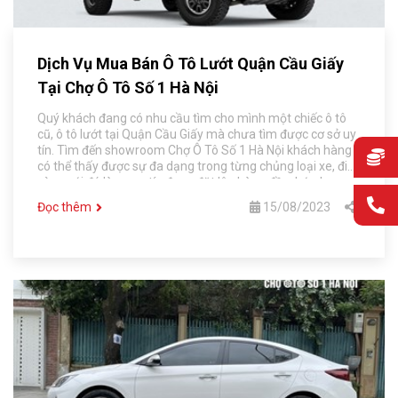
Dịch Vụ Mua Bán Ô Tô Lướt Quận Cầu Giấy
Tại Chợ Ô Tô Số 1 Hà Nội
Quý khách đang có nhu cầu tìm cho mình một chiếc ô tô
cũ, ô tô lướt tại Quận Cầu Giấy mà chưa tìm được cơ sở uy
tín. Tìm đến showroom Chợ Ô Tô Số 1 Hà Nội khách hàng
có thể thấy được sự đa dạng trong từng chủng loại xe, đi
cùng với đó là sự uy tín được đặt lên hàng đầu, hứa hẹn
mang đến cho khách hàng những trải nghiệm tuyệt vời
Đọc thêm
15/08/2023
nhất.