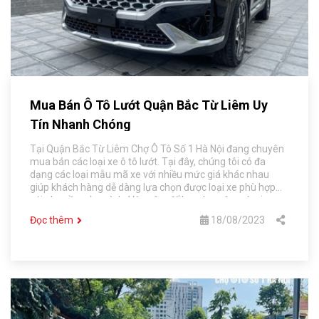
Mua Bán Ô Tô Lướt Quận Bắc Từ Liêm Uy
Tín Nhanh Chóng
Tại Quận Bắc Từ Liêm Chợ Ô Tô Số 1 Hà Nội đang chuyên
mua bán các loại xe ô tô lướt. Tại đây, chúng tôi có đa
dạng các loại mẫu mã xe với nhiều mức giá khác nhau
giúp khách hàng dễ dàng lựa chọn được loại xe phù hợp
với nhu cầu của mình. Vậy nên, để lựa chọn được loại xe
phù hợp với mình, mời bạn đọc bài viết dưới đây của Chợ Ô
Đọc thêm
18/08/2023
Tô Số 1 Hà Nội nhé.