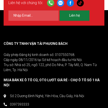
Liên hệ với chúng tôi:
Liên hệ
CÔNG TY TNHH VẬN TẢI PHƯƠNG BÁCH
Giấy phép Đăng ký kinh doanh số: 0107550768.
Cấp ngày 08/11/2016 tại Sở kế hoạch đầu tư Hà Nội.
Trụ sở: Nhà số 25, ngõ 122, phố Do Nha, P. Tây Mỗ, Q. Nam Từ
Liêm, Tp. Hà Nội
MUA BÁN XE Ô TÔ CŨ, OTO LƯỚT GIÁ RẺ - CHỢ Ô TÔ SỐ 1 HÀ
NỘI
Số 2 Dương Đình Nghệ, Yên Hòa, Cầu Giấy, Hà Nội
0397393333