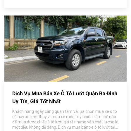
Dịch Vụ Mua Bán Xe Ô Tô Lướt Quận Ba Đình
Uy Tín, Giá Tốt Nhất
Khách hàng ngày càng quan tâm và lựa chọn mua xe ô tô
cũ hay xe lướt thay vì mua xe mới. Tuy nhiên, làm thế nào
để mua được chiếc ô tô lướt giá rẻ nhưng vẫn chất lượng là
một điều không dễ dàng. Dịch vụ mua bán xe ô tô lướt tại