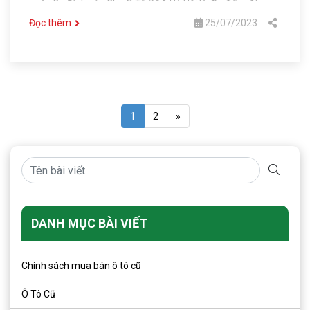
quận Ba Đình của Chợ Ô Tô Số 1 Hà Nội là địa điểm đáng
tin cậy và uy tín sẽ giúp khách hàng giải quyết những vấn
Đọc thêm
25/07/2023
đề về mua bán xe.
1
2
»
DANH MỤC BÀI VIẾT
Chính sách mua bán ô tô cũ
Ô Tô Cũ