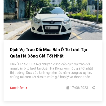
Dịch Vụ Trao Đổi Mua Bán Ô Tô Lướt Tại
Quận Hà Đông Giá Tốt Nhất
Chợ Ô Tô Số 1 Hà Nội chuyên cung cấp dịch vụ trao đổi
mua bán ô tô lướt tại Quận Hà Đông với mức giá tốt nhất
thị trường. Dựa vào kinh nghiệm lâu năm cùng sự uy tín,
chúng tôi cam kết đưa ra mức giá hợp lý và thanh toán
nhanh chóng. Hãy đến với chúng tôi nếu bạn muốn trao đổi
mua bán xe với mức giá tốt nhất.
Đọc thêm
17/08/2023