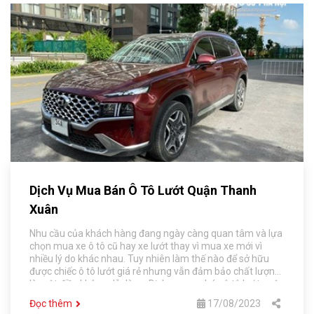
Dịch Vụ Mua Bán Ô Tô Lướt Quận Thanh
Xuân
Nhu cầu của khách hàng đang ngày càng quan tâm và lựa
chọn mua xe ô tô cũ hay xe lướt thay vì mua xe mới vì
nhiều lý do khác nhau. Tuy nhiên làm thế nào để sở hữu
được chiếc ô tô lướt giá rẻ nhưng vẫn đảm bảo chất lượng
là một điều không dễ dàng. Dịch vụ mua bán ô tô lướt quận
Thanh Xuân tại Chợ Ô Tô Số 1 Hà Nội sẽ giúp khách hàng
Đọc thêm
17/08/2023
giải quyết những vấn đề về mua bán xe.