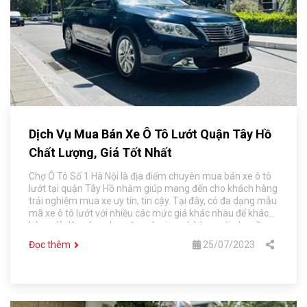
Dịch Vụ Mua Bán Xe Ô Tô Lướt Quận Tây Hồ
Chất Lượng, Giá Tốt Nhất
Chợ Ô Tô Số 1 Hà Nội là địa điểm chuyên mua bán xe ô tô
lướt tại quận Tây Hồ nhằm giúp mang đến cho khách hàng
trải nghiệm mua xe uy tín, tin cậy. Tại đây, có đa dạng mẫu
mã xe ô tô lướt với nhiều các mức giá khác nhau để khách
hàng dễ dàng lựa chọn được loại xe phù hợp với nhu cầu.
Đọc thêm
25/07/2023