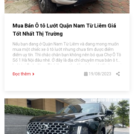
Mua Bán Ô tô Lướt Quận Nam Từ Liêm Giá
Tốt Nhất Thị Trường
Nếu bạn đang ở Quận Nam Từ Liêm và đang mong muốn
mua một chiếc xe ô tô lướt nhưng chưa tìm được điểm
điểm uy tín. Thì chắc chắn bạn không nên bỏ qua Chợ Ô Tô
Số 1 Hà Nội đâu nhé. Ở đây là địa chỉ chuyên mua bán ô tô
lướt tại Quận Nam Từ Liêm uy tín, đảm bảo giá tốt cho mọi
khách hàng.
Đọc thêm
19/08/2023