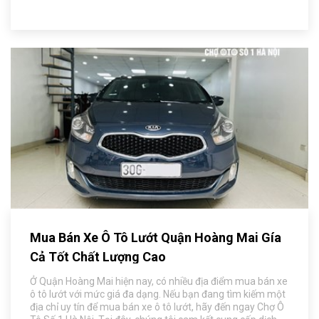
Mua Bán Xe Ô Tô Lướt Quận Hoàng Mai Gía
Cả Tốt Chất Lượng Cao
Ở Quận Hoàng Mai hiện nay, có nhiều địa điểm mua bán xe
ô tô lướt với mức giá đa dạng. Nếu bạn đang tìm kiếm một
địa chỉ uy tín để mua bán xe ô tô lướt, hãy đến ngay Chợ Ô