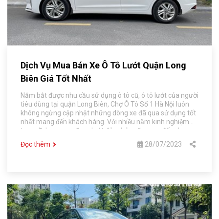
Dịch Vụ Mua Bán Xe Ô Tô Lướt Quận Long
Biên Giá Tốt Nhất
Nắm bắt được nhu cầu sử dụng ô tô cũ, ô tô lướt của người
tiêu dùng tại quận Long Biên, Chợ Ô Tô Số 1 Hà Nội luôn
không ngừng cập nhật những dòng xe đã qua sử dụng tốt
nhất mang đến khách hàng. Với nhiều năm kinh nghiệm
trong lĩnh vực xe cũ, xe lướt đảm bảo sẽ mang đến cho
khách hàng những đãi ngộ vô cùng tốt, là địa chỉ uy tín mà
Đọc thêm
28/07/2023
khách hàng có thể tin tưởng lựa chọn đúng với nhu cầu và
sở thích cá nhân của mình.