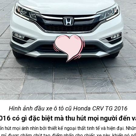
Hình ảnh đầu xe ô tô cũ Honda CRV TG 2016
16 có gì đặc biệt mà thu hút mọi người đến 
hút mọi ánh nhìn bởi thiết kế ngoại thất tinh tế và hiện đại. 
tỉ mỉ được chăm chút tạo điểm nhấn cho chiếc xe này, khiến nó 