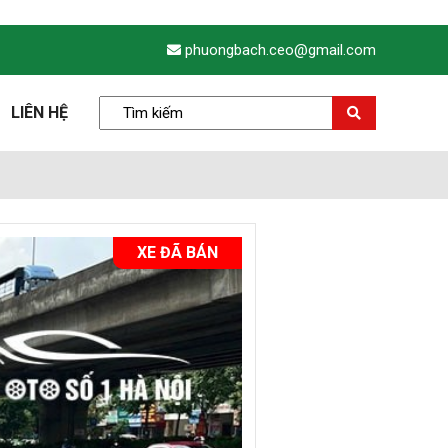
phuongbach.ceo@gmail.com
LIÊN HỆ
XE ĐÃ BÁN