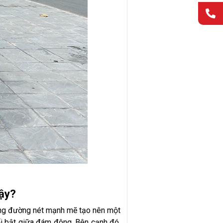
vậy?
Những đường nét mạnh mẽ tạo nên một
nổi bật giữa đám đông. Bên cạnh đó,