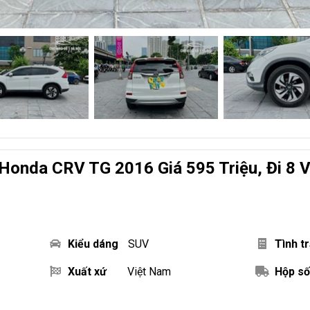
Honda CRV TG 2016 Giá 595 Triệu, Đi 8 
Kiểu dáng
SUV
Tình t
Xuất xứ
Việt Nam
Hộp số