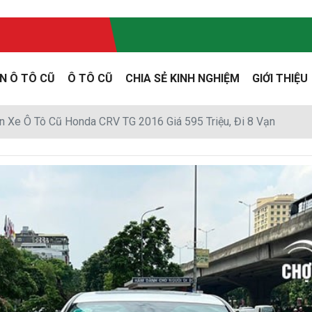
N Ô TÔ CŨ
Ô TÔ CŨ
CHIA SẺ KINH NGHIỆM
GIỚI THIỆU
 Xe Ô Tô Cũ Honda CRV TG 2016 Giá 595 Triệu, Đi 8 Vạn