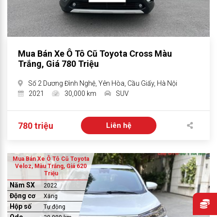
Mua Bán Xe Ô Tô Cũ Toyota Cross Màu
Trắng, Giá 780 Triệu
Số 2 Dương Đình Nghệ, Yên Hòa, Cầu Giấy, Hà Nội
2021
30,000 km
SUV
780 triệu
Liên hệ
Mua Bán Xe Ô Tô Cũ Toyota
Veloz, Màu Trắng, Giá 620
Triệu
Năm SX
2022
Động cơ
Xăng
Hộp số
Tự động