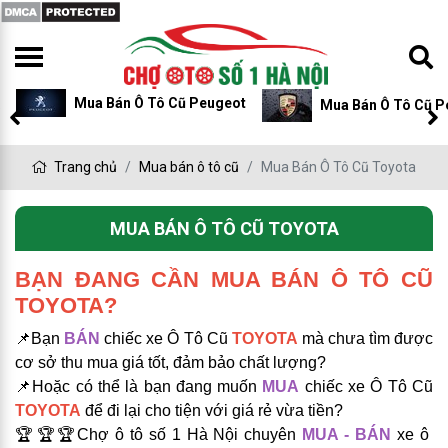
Mua Bán Ô Tô Cũ Peugeot
Mua Bán Ô Tô Cũ P
Trang chủ
Mua bán ô tô cũ
Mua Bán Ô Tô Cũ Toyota
MUA BÁN Ô TÔ CŨ TOYOTA
BẠN ĐANG CẦN MUA BÁN Ô TÔ CŨ
TOYOTA?
📌
Bạn
BÁN
chiếc xe Ô Tô Cũ
TOYOTA
mà chưa tìm được
cơ sở thu mua giá tốt, đảm bảo chất lượng?
📌Hoặc có thể là bạn đang muốn
MUA
chiếc xe Ô Tô Cũ
TOYOTA
để đi lại cho tiện với giá rẻ vừa tiền?
️🏆️🏆️🏆
Chợ ô tô số 1 Hà Nội chuyên
MUA - BÁN
xe ô