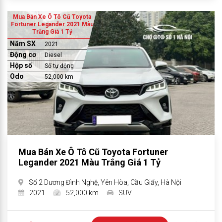
Mua Bán Xe Ô Tô Cũ Toyota
Fortuner Legander 2021 Màu
Trắng Giá 1 Tỷ
Năm SX
2021
Động cơ
Diesel
Hộp số
Số tự động
Odo
52,000 km
Mua Bán Xe Ô Tô Cũ Toyota Fortuner
Legander 2021 Màu Trắng Giá 1 Tỷ
Số 2 Dương Đình Nghệ, Yên Hòa, Cầu Giấy, Hà Nội
2021
52,000 km
SUV