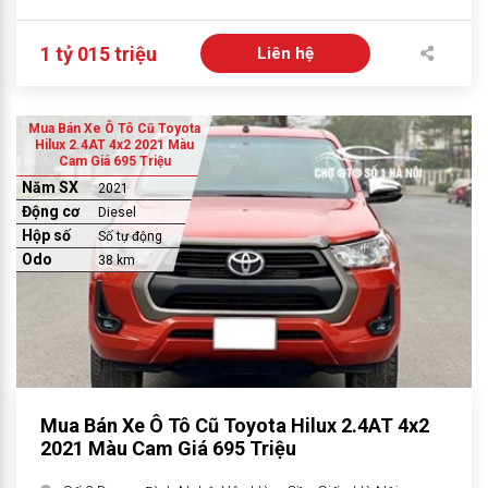
1 tỷ 015 triệu
Liên hệ
Mua Bán Xe Ô Tô Cũ Toyota
Hilux 2.4AT 4x2 2021 Màu
Cam Giá 695 Triệu
Năm SX
2021
Động cơ
Diesel
Hộp số
Số tự động
Odo
38 km
Mua Bán Xe Ô Tô Cũ Toyota Hilux 2.4AT 4x2
2021 Màu Cam Giá 695 Triệu