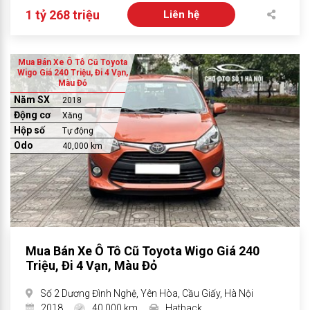
1 tỷ 268 triệu
Liên hệ
Mua Bán Xe Ô Tô Cũ Toyota
Wigo Giá 240 Triệu, Đi 4 Vạn,
Màu Đỏ
Năm SX
2018
Động cơ
Xăng
Hộp số
Tự động
Odo
40,000 km
Mua Bán Xe Ô Tô Cũ Toyota Wigo Giá 240
Triệu, Đi 4 Vạn, Màu Đỏ
Số 2 Dương Đình Nghệ, Yên Hòa, Cầu Giấy, Hà Nội
2018
40,000 km
Hatback