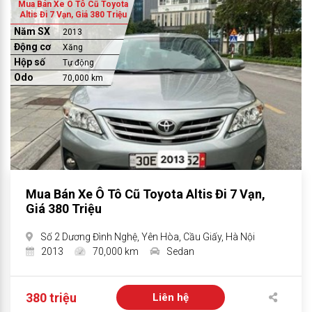
Mua Bán Xe Ô Tô Cũ Toyota
Altis Đi 7 Vạn, Giá 380 Triệu
Năm SX
2013
Động cơ
Xăng
Hộp số
Tự động
Odo
70,000 km
Mua Bán Xe Ô Tô Cũ Toyota Altis Đi 7 Vạn,
Giá 380 Triệu
Số 2 Dương Đình Nghệ, Yên Hòa, Cầu Giấy, Hà Nội
2013
70,000 km
Sedan
380 triệu
Liên hệ