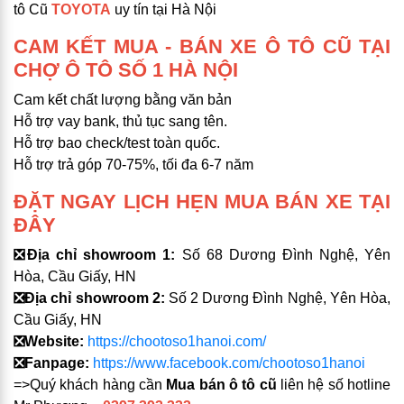
tô Cũ
TOYOTA
uy tín tại Hà Nội
CAM KẾT MUA - BÁN XE Ô TÔ CŨ TẠI
CHỢ Ô TÔ SỐ 1 HÀ NỘI
Cam kết chất lượng bằng văn bản
Hỗ trợ vay bank, thủ tục sang tên.
Hỗ trợ bao check/test toàn quốc.
Hỗ trợ trả góp 70-75%, tối đa 6-7 năm
ĐẶT NGAY LỊCH HẸN MUA BÁN XE TẠI
ĐÂY
❎
Địa chỉ showroom 1:
Số 68 Dương Đình Nghệ, Yên
Hòa, Cầu Giấy, HN
❎
Địa chỉ showroom 2:
Số 2 Dương Đình Nghệ, Yên Hòa,
Cầu Giấy, HN
❎Website:
https://chootoso1hanoi.com/
❎Fanpage:
https://www.facebook.com/chootoso1hanoi
=>Quý khách hàng cần
Mua bán ô tô cũ
liên hệ số hotline