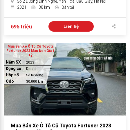
Số 2 Dương Đình Nghệ, Yên Hòa, Cầu Giấy, Hà Nội
2021
38 km
Bán tải
695 triệu
Liên hệ
Mua Bán Xe Ô Tô Cũ Toyota
Fortuner 2023 Màu Đen Giá 1
Tỷ
Năm SX
2023
Động cơ
Diesel
Hộp số
Số tự động
Odo
30,000 km
Mua Bán Xe Ô Tô Cũ Toyota Fortuner 2023