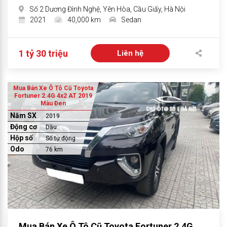
Số 2 Dương Đình Nghệ, Yên Hòa, Cầu Giấy, Hà Nội
2021
40,000 km
Sedan
1 tỷ 30 triệu
Liên hệ
Mua Bán Xe Ô Tô Cũ Toyota
Fortuner 2.4G 4x2 AT 2019
Màu Đen
Năm SX
2019
Động cơ
Dầu
Hộp số
Số tự động
Odo
76 km
Mua Bán Xe Ô Tô Cũ Toyota Fortuner 2.4G