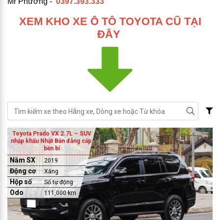
Mr Phương -
0397.393.333
XEM KHO XE Ô TÔ
TOYOTA CŨ
TẠI
ĐÂY
Toyota Prado VX 2.7L – SUV
nhập khẩu Nhật Bản đẳng cấp,
bền bỉ
Năm SX
2019
Động cơ
Xăng
Hộp số
Số tự động
Odo
111,000 km