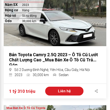
Năm SX
2023
Động cơ
Xăng
Hộp số
Số tự động
Odo
30,000 km
Bán Toyota Camry 2.5Q 2023 – Ô Tô Cũ Lướt
Chất Lượng Cao _Mua Bán Xe Ô Tô Cũ Trả
Góp
Số 2 Dương Đình Nghệ, Yên Hòa, Cầu Giấy, Hà Nội
2023
30,000 km
Sedan
1 tỷ 310 triệu
Liên hệ
Mua Bán Xe Ô Tô Cũ Toyota