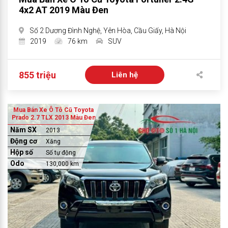
4x2 AT 2019 Màu Đen
Số 2 Dương Đình Nghệ, Yên Hòa, Cầu Giấy, Hà Nội
2019
76 km
SUV
855 triệu
Liên hệ
Mua Bán Xe Ô Tô Cũ Toyota
Prado 2.7 TLX 2013 Màu Đen
Năm SX
2013
Động cơ
Xăng
Hộp số
Số tự động
Odo
130,000 km