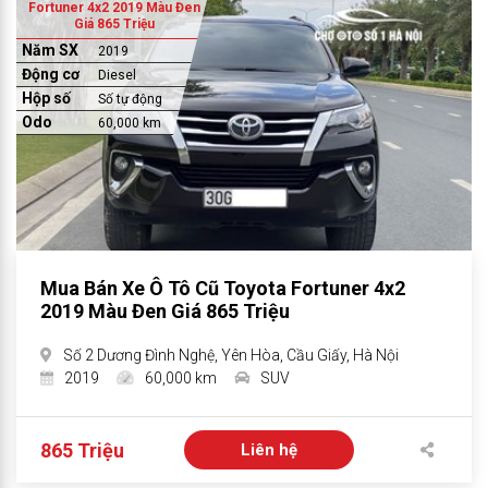
Fortuner 4x2 2019 Màu Đen
Giá 865 Triệu
Năm SX
2019
Động cơ
Diesel
Hộp số
Số tự động
Odo
60,000 km
Mua Bán Xe Ô Tô Cũ Toyota Fortuner 4x2
2019 Màu Đen Giá 865 Triệu
Số 2 Dương Đình Nghệ, Yên Hòa, Cầu Giấy, Hà Nội
2019
60,000 km
SUV
865 Triệu
Liên hệ