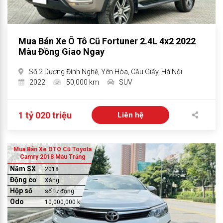
Mua Bán Xe Ô Tô Cũ Fortuner 2.4L 4x2 2022
Màu Đồng Giao Ngay
Số 2 Dương Đình Nghệ, Yên Hòa, Cầu Giấy, Hà Nội
2022
50,000 km
SUV
1 tỷ 020 triệu
Liên hệ
Mua Bán Xe OTO Cũ Toyota
Camry 2018 Màu Trắng
Năm SX
2018
Động cơ
Xăng
Hộp số
số tự động
Odo
10,000,000 km