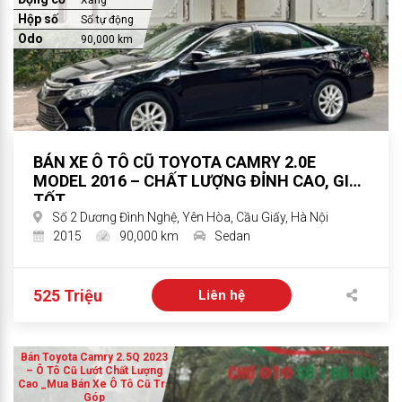
Xăng
Hộp số
Số tự động
Odo
90,000 km
BÁN XE Ô TÔ CŨ TOYOTA CAMRY 2.0E
MODEL 2016 – CHẤT LƯỢNG ĐỈNH CAO, GIÁ
TỐT
Số 2 Dương Đình Nghệ, Yên Hòa, Cầu Giấy, Hà Nội
2015
90,000 km
Sedan
525 Triệu
Liên hệ
Bán Toyota Camry 2.5Q 2023
– Ô Tô Cũ Lướt Chất Lượng
Cao _Mua Bán Xe Ô Tô Cũ Trả
Góp