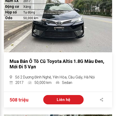
Năm SX
2017
Động cơ
Xăng
Hộp số
Tự động
Odo
50,000 km
Mua Bán Ô Tô Cũ Toyota Altis 1.8G Màu Đen,
Mới Đi 5 Vạn
Số 2 Dương Đình Nghệ, Yên Hòa, Cầu Giấy, Hà Nội
2017
50,000 km
Sedan
508 triệu
Liên hệ