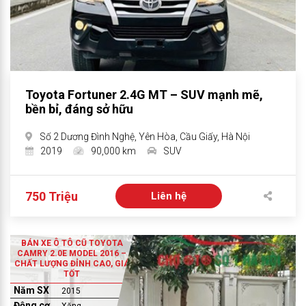
Toyota Fortuner 2.4G MT – SUV mạnh mẽ,
bền bỉ, đáng sở hữu
Số 2 Dương Đình Nghệ, Yên Hòa, Cầu Giấy, Hà Nội
2019
90,000 km
SUV
750 Triệu
Liên hệ
BÁN XE Ô TÔ CŨ TOYOTA
CAMRY 2.0E MODEL 2016 –
CHẤT LƯỢNG ĐỈNH CAO, GIÁ
TỐT
Năm SX
2015
Động cơ