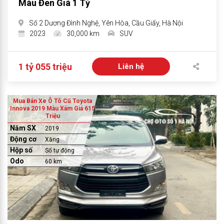
Màu Đen Giá 1 Tỷ
Số 2 Dương Đình Nghệ, Yên Hòa, Cầu Giấy, Hà Nội
2023
30,000 km
SUV
1 tỷ 055 triệu
Liên hệ
Mua Bán Xe Ô Tô Cũ Toyota
Innova 2019 Màu Xám Giá 615
Triệu
Năm SX
2019
Động cơ
Xăng
Hộp số
Số tự động
Odo
60 km