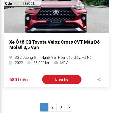
Odo
35,000 km
Xe Ô tô Cũ Toyota Veloz Cross CVT Màu Đỏ
Mới Đi 3,5 Vạn
Số 2 Dương Đình Nghệ, Yên Hòa, Cầu Giấy, Hà Nội
2022
35,000 km
MPV
580 triệu
Liên hệ
1
2
3
»