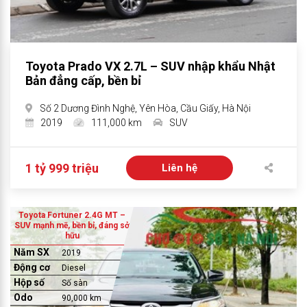
Toyota Prado VX 2.7L – SUV nhập khẩu Nhật
Bản đẳng cấp, bền bỉ
Số 2 Dương Đình Nghệ, Yên Hòa, Cầu Giấy, Hà Nội
2019
111,000 km
SUV
1 tỷ 999 triệu
Liên hệ
Toyota Fortuner 2.4G MT –
SUV mạnh mẽ, bền bỉ, đáng sở
hữu
Năm SX
2019
Động cơ
Diesel
Hộp số
Số sàn
Odo
90,000 km