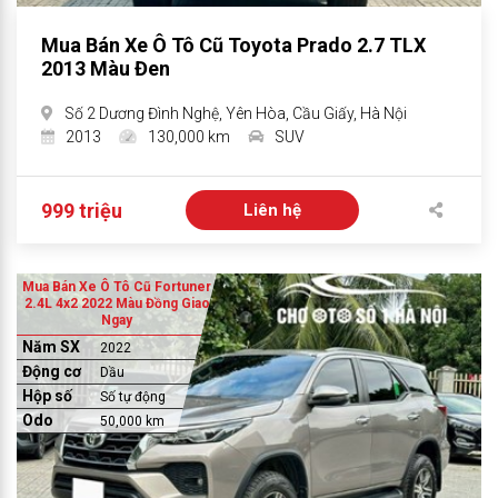
Mua Bán Xe Ô Tô Cũ Toyota Prado 2.7 TLX
2013 Màu Đen
Số 2 Dương Đình Nghệ, Yên Hòa, Cầu Giấy, Hà Nội
2013
130,000 km
SUV
999 triệu
Liên hệ
Mua Bán Xe Ô Tô Cũ Fortuner
2.4L 4x2 2022 Màu Đồng Giao
Ngay
Năm SX
2022
Động cơ
Dầu
Hộp số
Số tự động
Odo
50,000 km