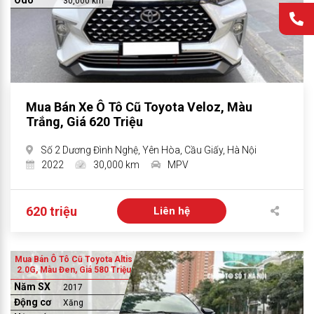
Odo
30,000 km
Mua Bán Xe Ô Tô Cũ Toyota Veloz, Màu
Trắng, Giá 620 Triệu
Số 2 Dương Đình Nghệ, Yên Hòa, Cầu Giấy, Hà Nội
2022
30,000 km
MPV
620 triệu
Liên hệ
Mua Bán Ô Tô Cũ Toyota Altis
2.0G, Màu Đen, Giá 580 Triệu
Năm SX
2017
Động cơ
Xăng