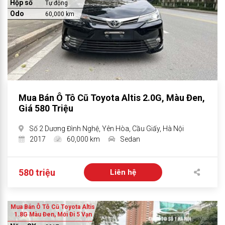
Hộp số
Tự động
Odo
60,000 km
Mua Bán Ô Tô Cũ Toyota Altis 2.0G, Màu Đen,
Giá 580 Triệu
Số 2 Dương Đình Nghệ, Yên Hòa, Cầu Giấy, Hà Nội
2017
60,000 km
Sedan
580 triệu
Liên hệ
Mua Bán Ô Tô Cũ Toyota Altis
1.8G Màu Đen, Mới Đi 5 Vạn