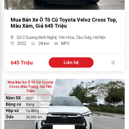
Mua Bán Xe Ô Tô Cũ Toyota Veloz Cross Top,
Màu Xám, Giá 645 Triệu
Số 2 Dương Đình Nghệ, Yên Hòa, Cầu Giấy, Hà Nội
2022
28 km
MPV
645 Triệu
Liên hệ
Mua Bán Xe Ô Tô Cũ Toyota
Cross Màu Trắng, Giá 780
Triệu
Năm SX
2021
Động cơ
Xăng
Hộp số
Tự động
Odo
30,000 km