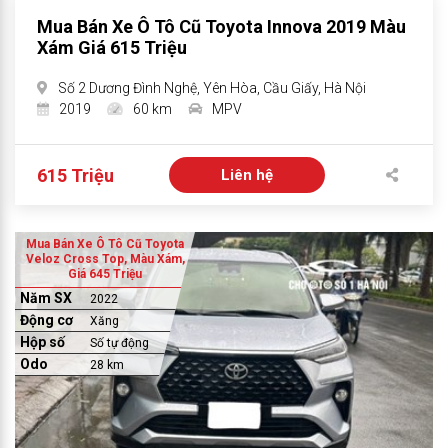
Mua Bán Xe Ô Tô Cũ Toyota Innova 2019 Màu
Xám Giá 615 Triệu
Số 2 Dương Đình Nghệ, Yên Hòa, Cầu Giấy, Hà Nội
2019
60 km
MPV
615 Triệu
Liên hệ
Mua Bán Xe Ô Tô Cũ Toyota
Veloz Cross Top, Màu Xám,
Giá 645 Triệu
Năm SX
2022
Động cơ
Xăng
Hộp số
Số tự động
Odo
28 km