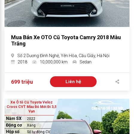
Mua Bán Xe OTO Cũ Toyota Camry 2018 Màu
Trắng
Số 2 Dương Đình Nghệ, Yên Hòa, Cầu Giấy, Hà Nội
2018
10,000,000 km
Sedan
699 triệu
Liên hệ
Xe Ô tô Cũ Toyota Veloz
Cross CVT Màu Đỏ Mới Đi 3,5
Vạn
Năm SX
2022
Động cơ
Xăng
Hộp số
Số tự động CVT