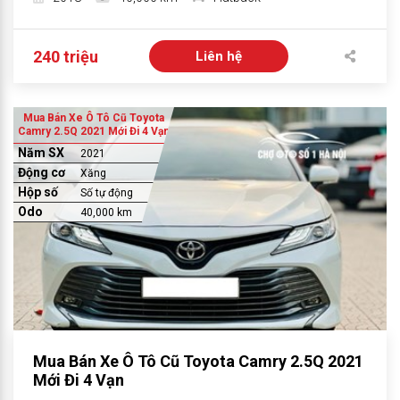
240 triệu
Liên hệ
Mua Bán Xe Ô Tô Cũ Toyota
Camry 2.5Q 2021 Mới Đi 4 Vạn
Năm SX
2021
Động cơ
Xăng
Hộp số
Số tự động
Odo
40,000 km
Mua Bán Xe Ô Tô Cũ Toyota Camry 2.5Q 2021
Mới Đi 4 Vạn