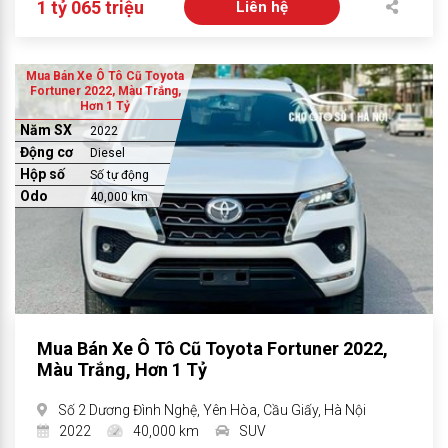
1 tỷ 065 triệu
Liên hệ
Mua Bán Xe Ô Tô Cũ Toyota
Fortuner 2022, Màu Trắng,
Hơn 1 Tỷ
Năm SX
2022
Động cơ
Diesel
Hộp số
Số tự động
Odo
40,000 km
Mua Bán Xe Ô Tô Cũ Toyota Fortuner 2022,
Màu Trắng, Hơn 1 Tỷ
Số 2 Dương Đình Nghệ, Yên Hòa, Cầu Giấy, Hà Nội
2022
40,000 km
SUV