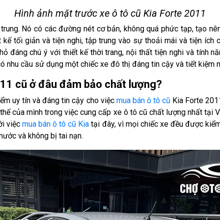
Hình ảnh mặt trước xe ô tô cũ Kia Forte 2011
ẻ trung. Nó có các đường nét cơ bản, không quá phức tạp, tạo n
 kế tối giản và tiện nghi, tập trung vào sự thoải mái và tiện ích
ỏ đáng chú ý với thiết kế thời trang, nội thất tiện nghi và tính 
 nhu cầu sử dụng một chiếc xe đô thị đáng tin cậy và tiết kiệm nh
011 cũ ở đâu đảm bảo chất lượng?
ểm uy tín và đáng tin cậy cho việc
mua bán ô tô cũ
Kia Forte 201
thế của mình trong việc cung cấp xe ô tô cũ chất lượng nhất tại V
ới việc
mua bán ô tô cũ Kia
tại đây, vì mọi chiếc xe đều được kiể
nước và không bị tai nạn.