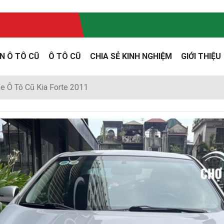
N Ô TÔ CŨ
Ô TÔ CŨ
CHIA SẺ KINH NGHIỆM
GIỚI THIỆU
e Ô Tô Cũ Kia Forte 2011