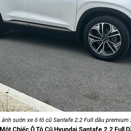
 ảnh sườn xe ô tô cũ Santafe 2.2 Full dầu premium
 Một Chiếc Ô Tô Cũ Hyundai Santafe 2.2 Full