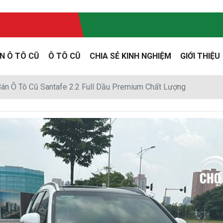
N Ô TÔ CŨ
Ô TÔ CŨ
CHIA SẺ KINH NGHIỆM
GIỚI THIỆU
án Ô Tô Cũ Santafe 2.2 Full Dầu Premium Chất Lượng