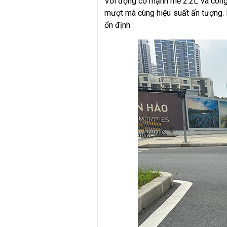
Với động cơ mạnh mẽ 2.2L và công 
mượt mà cùng hiệu suất ấn tượng. H
ổn định.