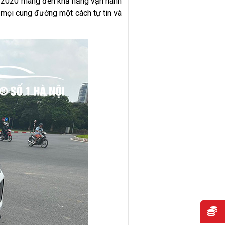
um 2020 mang đến khả năng vận hành
a mọi cung đường một cách tự tin và