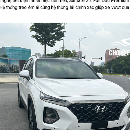
nghệ tiết kiệm nhiên liệu tiên tiến, Santafe 2.2 Full Dầu Premi
ệ thống treo êm ái cùng hệ thống lái chính xác giúp xe vượt qu