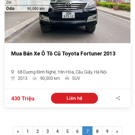
Zin
Odo
90,000 km
Mua Bán Xe Ô Tô Cũ Toyota Fortuner 2013
68 Dương Đình Nghệ, Yên Hòa, Cầu Giấy, Hà Nội
2013
90,000 km
SUV
430 Triệu
Liên hệ
«
1
2
3
4
5
6
7
8
9
»