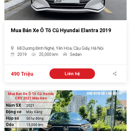
Mua Bán Xe Ô Tô Cũ Hyundai Elantra 2019
68 Dương Đình Nghệ, Yên Hòa, Cầu Giấy, Hà Nội
2019
25,000 km
Sedan
490 Triệu
Liên hệ
Mua Bán Xe Ô Tô Cũ Honda
CRV 2021 Màu Đen
Năm SX
2021
Động cơ
Máy Xăng
Hộp số
Số tự động
Odo
15,000 km