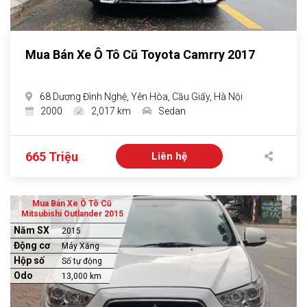
Mua Bán Xe Ô Tô Cũ Toyota Camrry 2017
68 Dương Đình Nghệ, Yên Hòa, Cầu Giấy, Hà Nội
2000
2,017 km
Sedan
665 Triệu
Liên hệ
Mua Bán Xe Ô Tô Cũ
Mitsubishi Outlander 2015
Năm SX
2015
Động cơ
Máy Xăng
Hộp số
Số tự động
Odo
13,000 km