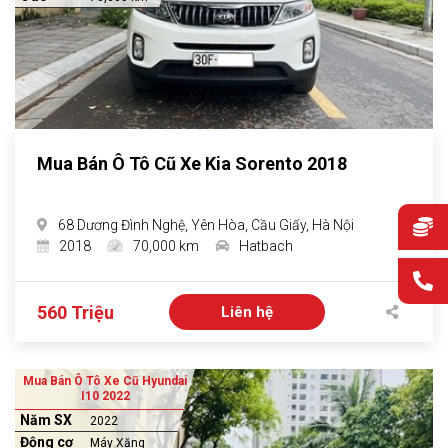
Mua Bán Ô Tô Cũ Xe Kia Sorento 2018
68 Dương Đình Nghệ, Yên Hòa, Cầu Giấy, Hà Nội
2018
70,000 km
Hatbach
560 Triệu
Liên hệ
Mua Bán Ô Tô Xe Cũ Hyundai
I10 2022
Năm SX
2022
Động cơ
Máy Xăng