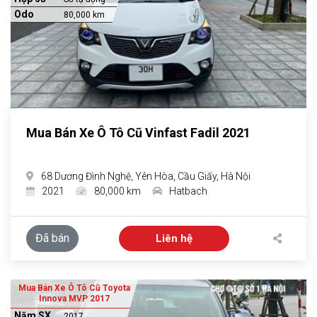
Odo
80,000 km
Mua Bán Xe Ô Tô Cũ Vinfast Fadil 2021
68 Dương Đình Nghệ, Yên Hòa, Cầu Giấy, Hà Nội
2021
80,000 km
Hatbach
Đã bán
Liên hệ
Mua Bán Xe Ô Tô Cũ Toyota
Innova MVP 2017
Năm SX
2017