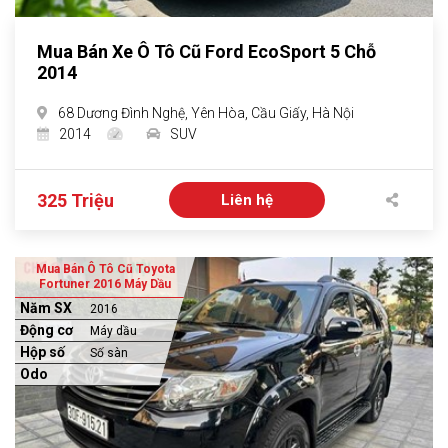
Mua Bán Xe Ô Tô Cũ Ford EcoSport 5 Chỗ
2014
68 Dương Đình Nghệ, Yên Hòa, Cầu Giấy, Hà Nội
2014
SUV
325 Triệu
Liên hệ
Mua Bán Ô Tô Cũ Toyota
Fortuner 2016 Máy Dầu
Năm SX
2016
Động cơ
Máy dầu
Hộp số
Số sàn
Odo