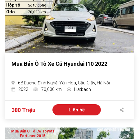
Hộp số
Số tự động
Odo
70,000 km
Mua Bán Ô Tô Xe Cũ Hyundai I10 2022
68 Dương Đình Nghệ, Yên Hòa, Cầu Giấy, Hà Nội
2022
70,000 km
Hatbach
380 Triệu
Liên hệ
Mua Bán Ô Tô Cũ Toyota
Fortuner 2015