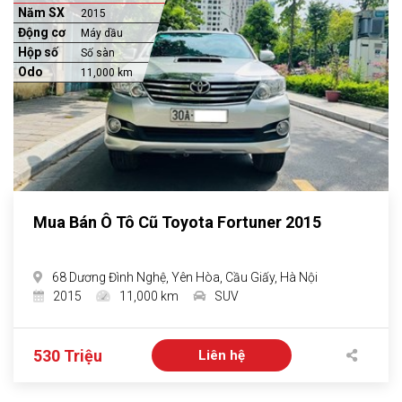
Năm SX
2015
Động cơ
Máy dầu
Hộp số
Số sàn
Odo
11,000 km
Mua Bán Ô Tô Cũ Toyota Fortuner 2015
68 Dương Đình Nghệ, Yên Hòa, Cầu Giấy, Hà Nội
2015
11,000 km
SUV
530 Triệu
Liên hệ