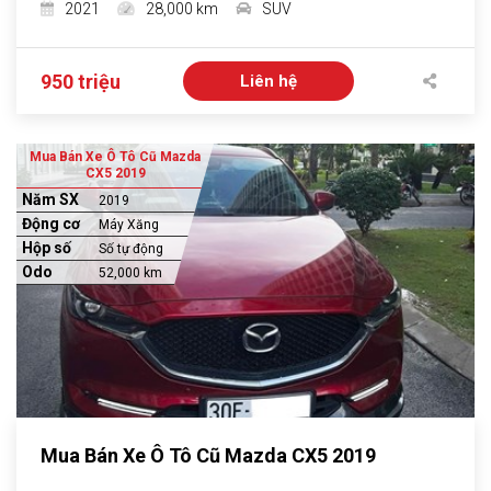
2021
28,000 km
SUV
950 triệu
Liên hệ
Mua Bán Xe Ô Tô Cũ Mazda
CX5 2019
Năm SX
2019
Động cơ
Máy Xăng
Hộp số
Số tự động
Odo
52,000 km
Mua Bán Xe Ô Tô Cũ Mazda CX5 2019