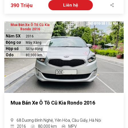
390 Triệu
Liên hệ
Mua Bán Xe Ô Tô Cũ Kia
Rondo 2016
Năm SX
2016
Động cơ
Máy Xăng
Hộp số
Số tự động
Odo
80,000 km
Mua Bán Xe Ô Tô Cũ Kia Rondo 2016
68 Dương Đình Nghệ, Yên Hòa, Cầu Giấy, Hà Nội
2016
80,000 km
MPV