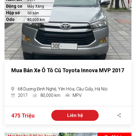
Động cơ
Máy Xăng
Hộp số
Số sàn
Odo
80,000 km
Mua Bán Xe Ô Tô Cũ Toyota Innova MVP 2017
68 Dương Đình Nghệ, Yên Hòa, Cầu Giấy, Hà Nội
2017
80,000 km
MPV
475 Triệu
Liên hệ