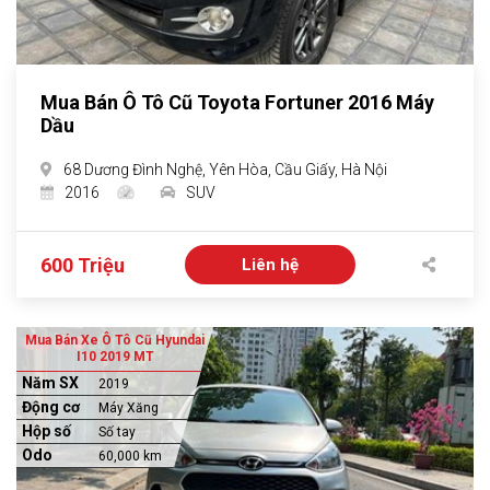
Mua Bán Ô Tô Cũ Toyota Fortuner 2016 Máy
Dầu
68 Dương Đình Nghệ, Yên Hòa, Cầu Giấy, Hà Nội
2016
SUV
600 Triệu
Liên hệ
Mua Bán Xe Ô Tô Cũ Hyundai
I10 2019 MT
Năm SX
2019
Động cơ
Máy Xăng
Hộp số
Số tay
Odo
60,000 km