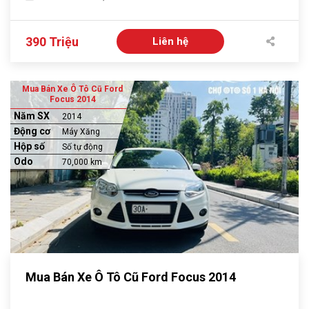
390 Triệu
Liên hệ
Mua Bán Xe Ô Tô Cũ Ford
Focus 2014
Năm SX
2014
Động cơ
Máy Xăng
Hộp số
Số tự động
Odo
70,000 km
Mua Bán Xe Ô Tô Cũ Ford Focus 2014