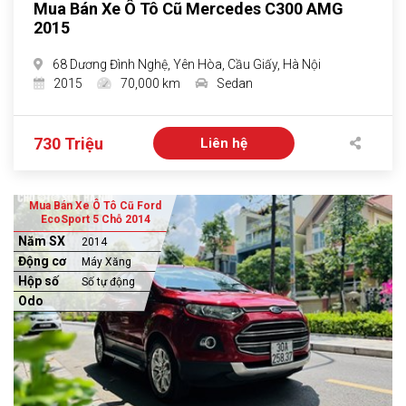
Mua Bán Xe Ô Tô Cũ Mercedes C300 AMG
2015
68 Dương Đình Nghệ, Yên Hòa, Cầu Giấy, Hà Nội
2015
70,000 km
Sedan
730 Triệu
Liên hệ
Mua Bán Xe Ô Tô Cũ Ford
EcoSport 5 Chỗ 2014
Năm SX
2014
Động cơ
Máy Xăng
Hộp số
Số tự động
Odo