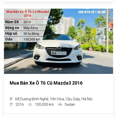
Mua Bán Xe Ô Tô Cũ Mazda3
2016
Năm SX
2016
Động cơ
Máy Xăng
Hộp số
Số tự động
Odo
100,000 km
Mua Bán Xe Ô Tô Cũ Mazda3 2016
68 Dương Đình Nghệ, Yên Hòa, Cầu Giấy, Hà Nội
2016
100,000 km
Sedan