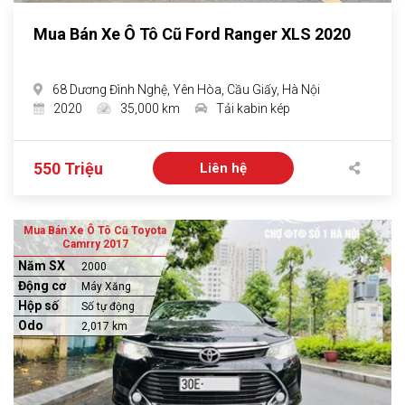
Mua Bán Xe Ô Tô Cũ Ford Ranger XLS 2020
68 Dương Đình Nghệ, Yên Hòa, Cầu Giấy, Hà Nội
2020
35,000 km
Tải kabin kép
550 Triệu
Liên hệ
Mua Bán Xe Ô Tô Cũ Toyota
Camrry 2017
Năm SX
2000
Động cơ
Máy Xăng
Hộp số
Số tự động
Odo
2,017 km