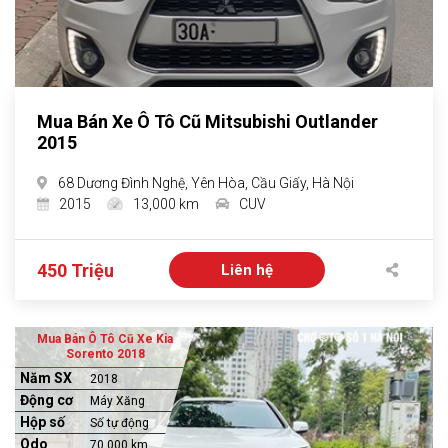
Mua Bán Xe Ô Tô Cũ Mitsubishi Outlander
2015
68 Dương Đình Nghệ, Yên Hòa, Cầu Giấy, Hà Nội
2015
13,000 km
CUV
450 Triệu
Liên hệ
Mua Bán Ô Tô Cũ Xe Kia
Sorento 2018
Năm SX
2018
Động cơ
Máy Xăng
Hộp số
Số tự động
Odo
70,000 km