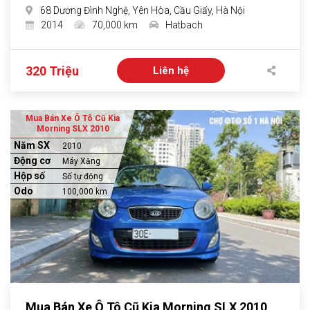
68 Dương Đình Nghệ, Yên Hòa, Cầu Giấy, Hà Nội
2014
70,000 km
Hatbach
320 Triệu
Liên hệ
Mua Bán Xe Ô Tô Cũ Kia
Morning SLX 2010
Năm SX
2010
Động cơ
Máy Xăng
Hộp số
Số tự động
Odo
100,000 km
Mua Bán Xe Ô Tô Cũ Kia Morning SLX 2010