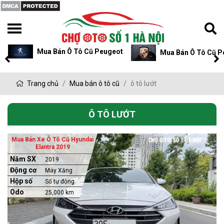
Mua Bán Ô Tô Cũ Peugeot
Mua Bán Ô Tô Cũ P
Trang chủ
Mua bán ô tô cũ
ô tô lướt
Ô TÔ LƯỚT
Mua Bán Xe Ô Tô Cũ Hyundai
Elantra 2019
Năm SX
2019
Động cơ
Máy Xăng
Hộp số
Số tự động
Odo
25,000 km