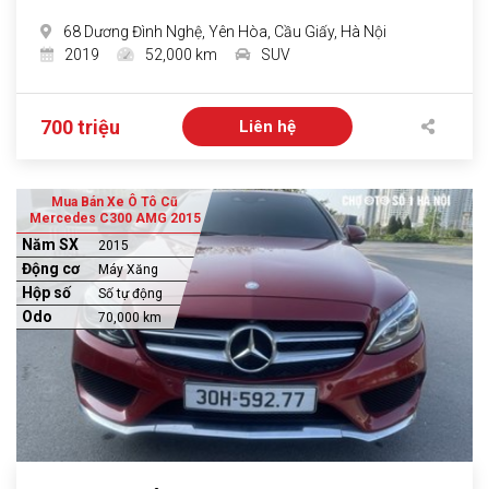
68 Dương Đình Nghệ, Yên Hòa, Cầu Giấy, Hà Nội
2019
52,000 km
SUV
700 triệu
Liên hệ
Mua Bán Xe Ô Tô Cũ
Mercedes C300 AMG 2015
Năm SX
2015
Động cơ
Máy Xăng
Hộp số
Số tự động
Odo
70,000 km