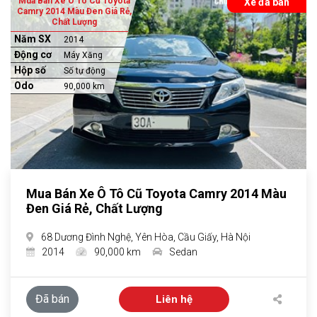
Mua Bán Xe Ô Tô Cũ Toyota
Xe đã bán
Camry 2014 Màu Đen Giá Rẻ,
Chất Lượng
Năm SX
2014
Động cơ
Máy Xăng
Hộp số
Số tự động
Odo
90,000 km
Mua Bán Xe Ô Tô Cũ Toyota Camry 2014 Màu
Đen Giá Rẻ, Chất Lượng
68 Dương Đình Nghệ, Yên Hòa, Cầu Giấy, Hà Nội
2014
90,000 km
Sedan
Đã bán
Liên hệ