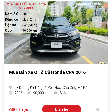
Mua Bán Xe Ô Tô Cũ Honda
CRV 2016
Năm SX
2016
Động cơ
Máy Xăng
Hộp số
Số tự động
Odo
90,000 km
Mua Bán Xe Ô Tô Cũ Honda CRV 2016
68 Dương Đình Nghệ, Yên Hòa, Cầu Giấy, Hà Nội
2016
90,000 km
SUV
600 Triệu
Liên hệ