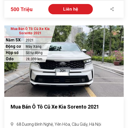
500 Triệu
Liên hệ
Mua Bán Ô Tô Cũ Xe Kia
Sorento 2021
Năm SX
2021
Động cơ
Máy Xăng
Hộp số
Số tự động
Odo
28,000 km
Mua Bán Ô Tô Cũ Xe Kia Sorento 2021
68 Dương Đình Nghệ, Yên Hòa, Cầu Giấy, Hà Nội