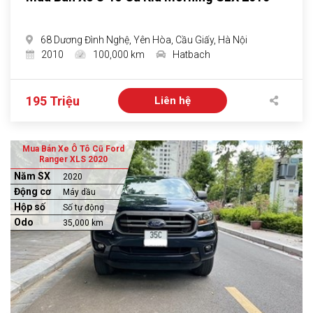
68 Dương Đình Nghệ, Yên Hòa, Cầu Giấy, Hà Nội
2010
100,000 km
Hatbach
195 Triệu
Liên hệ
Mua Bán Xe Ô Tô Cũ Ford
Ranger XLS 2020
Năm SX
2020
Động cơ
Máy dầu
Hộp số
Số tự động
Odo
35,000 km