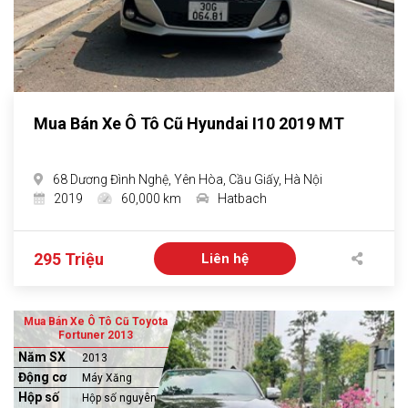
Mua Bán Xe Ô Tô Cũ Hyundai I10 2019 MT
68 Dương Đình Nghệ, Yên Hòa, Cầu Giấy, Hà Nội
2019
60,000 km
Hatbach
295 Triệu
Liên hệ
Mua Bán Xe Ô Tô Cũ Toyota
Fortuner 2013
Năm SX
2013
Động cơ
Máy Xăng
Hộp số
Hộp số nguyên