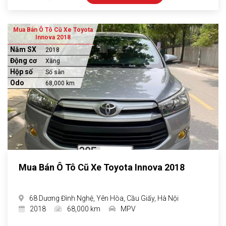
Mua Bán Ô Tô Cũ Xe Toyota
Innova 2018
Năm SX
2018
Động cơ
Xăng
Hộp số
Số sàn
Odo
68,000 km
Mua Bán Ô Tô Cũ Xe Toyota Innova 2018
68 Dương Đình Nghệ, Yên Hòa, Cầu Giấy, Hà Nội
2018
68,000 km
MPV