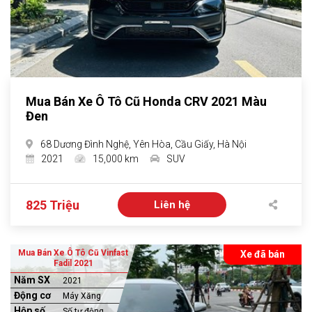
Mua Bán Xe Ô Tô Cũ Honda CRV 2021 Màu
Đen
68 Dương Đình Nghệ, Yên Hòa, Cầu Giấy, Hà Nội
2021
15,000 km
SUV
825 Triệu
Liên hệ
Mua Bán Xe Ô Tô Cũ Vinfast
Xe đã bán
Fadil 2021
Năm SX
2021
Động cơ
Máy Xăng
Hộp số
Số tự động