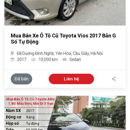
Mua Bán Xe Ô Tô Cũ Toyota Vios 2017 Bản G
Số Tự Động
68 Dương Đình Nghệ, Yên Hòa, Cầu Giấy, Hà Nội
2017
10,000 km
Sedan
Đã bán
Liên hệ
Mua Bán Ô Tô Cũ Toyota Altis
1.8G Màu Đen, Mới Đi 5 Vạn
Năm SX
2017
Động cơ
Xăng
Hộp số
Tự động
Odo