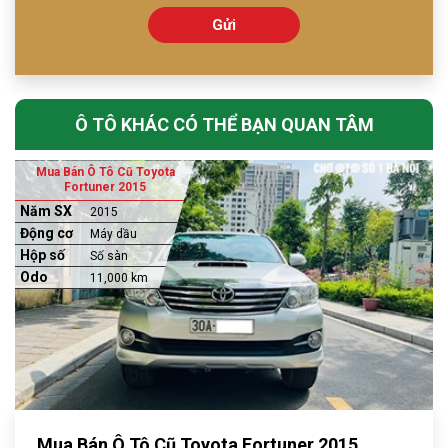
Gửi
Ô TÔ KHÁC CÓ THỂ BẠN QUAN TÂM
Mua Bán Ô Tô Cũ Toyota
Fortuner 2015
Năm SX
2015
Động cơ
Máy dầu
Hộp số
Số sàn
Odo
11,000 km
Mua Bán Ô Tô Cũ Toyota Fortuner 2015