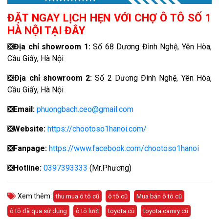
ĐẶT NGAY LỊCH HẸN VỚI CHỢ Ô TÔ SỐ 1
HÀ NỘI TẠI ĐÂY
❎
Địa chỉ showroom 1:
Số 68 Dương Đình Nghệ, Yên Hòa,
Cầu Giấy, Hà Nội
❎
Địa chỉ showroom 2:
Số 2 Dương Đình Nghệ, Yên Hòa,
Cầu Giấy, Hà Nội
❎
Email:
phuongbach.ceo@gmail.com
❎
Website:
https://chootoso1hanoi.com/
❎Fanpage:
https://www.facebook.com/chootoso1hanoi
❎
Hotline:
0397393333
(Mr.Phương)
Xem thêm:
thu mua ô tô cũ
ô tô cũ
Mua bán ô tô cũ
ô tô đã qua sử dụng
ô tô lướt
toyota cũ
toyota camry cũ