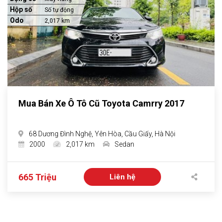
Hộp số
Số tự động
Odo
2,017 km
Mua Bán Xe Ô Tô Cũ Toyota Camrry 2017
68 Dương Đình Nghệ, Yên Hòa, Cầu Giấy, Hà Nội
2000
2,017 km
Sedan
665 Triệu
Liên hệ