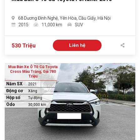
68 Dương Đình Nghệ, Yên Hòa, Cầu Giấy, Hà Nội
2015
11,000 km
SUV
530 Triệu
Liên hệ
Mua Bán Xe Ô Tô Cũ Toyota
Cross Màu Trắng, Giá 780
Triệu
Năm SX
2021
Động cơ
Xăng
Hộp số
Tự động
Odo
30,000 km