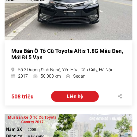
50,000 km
Mua Bán Ô Tô Cũ Toyota Altis 1.8G Màu Đen,
Mới Đi 5 Vạn
Số 2 Dương Đình Nghệ, Yên Hòa, Cầu Giấy, Hà Nội
2017
50,000 km
Sedan
508 triệu
Liên hệ
Mua Bán Xe Ô Tô Cũ Toyota
Camrry 2017
Năm SX
2000
Động cơ
Máy Xăng