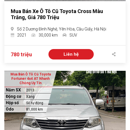
Mua Bán Xe Ô Tô Cũ Toyota Cross Màu
Trắng, Giá 780 Triệu
Số 2 Dương Đình Nghệ, Yên Hòa, Cầu Giấy, Hà Nội
2021
30,000 km
SUV
780 triệu
Liên hệ
Mua Bán Ô Tô Cũ Toyota
Fortuner 4x4 AT Nhanh
Chóng Uy Tín
Năm SX
2013
Động cơ
Xăng
Hộp số
Số tự động
Odo
81,000 km