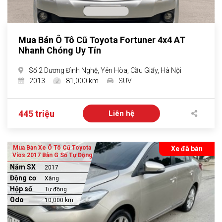
Mua Bán Ô Tô Cũ Toyota Fortuner 4x4 AT
Nhanh Chóng Uy Tín
Số 2 Dương Đình Nghệ, Yên Hòa, Cầu Giấy, Hà Nội
2013
81,000 km
SUV
445 triệu
Liên hệ
Mua Bán Xe Ô Tô Cũ Toyota
Xe đã bán
Vios 2017 Bản G Số Tự Động
Năm SX
2017
Động cơ
Xăng
Hộp số
Tự động
Odo
10,000 km