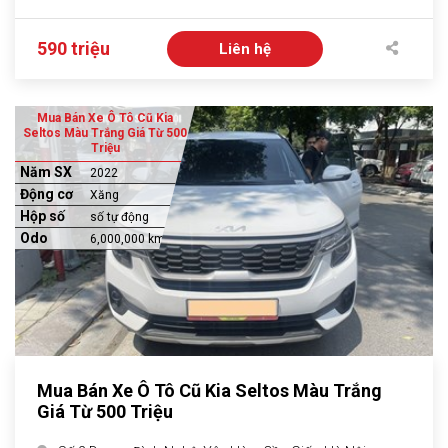
590 triệu
Liên hệ
Mua Bán Xe Ô Tô Cũ Kia
Seltos Màu Trắng Giá Từ 500
Triệu
Năm SX
2022
Động cơ
Xăng
Hộp số
số tự động
Odo
6,000,000 km
Mua Bán Xe Ô Tô Cũ Kia Seltos Màu Trắng
Giá Từ 500 Triệu