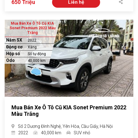
650 Triệu
Liên hệ
Mua Bán Xe Ô Tô Cũ KIA
Sonet Premium 2022 Màu
Trắng
Năm SX
2022
Động cơ
Xăng
Hộp số
Số tự động
Odo
40,000 km
Mua Bán Xe Ô Tô Cũ KIA Sonet Premium 2022
Màu Trắng
Số 2 Dương Đình Nghệ, Yên Hòa, Cầu Giấy, Hà Nội
2022
40,000 km
SUV nhỏ