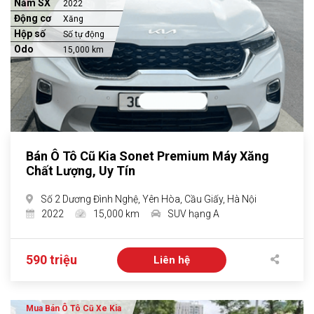
Năm SX
2022
Động cơ
Xăng
Hộp số
Số tự động
Odo
15,000 km
Bán Ô Tô Cũ Kia Sonet Premium Máy Xăng
Chất Lượng, Uy Tín
Số 2 Dương Đình Nghệ, Yên Hòa, Cầu Giấy, Hà Nội
2022
15,000 km
SUV hạng A
590 triệu
Liên hệ
Mua Bán Ô Tô Cũ Xe Kia