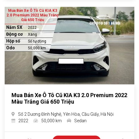
Mua Bán Xe Ô Tô Cũ KIA K3
2.0 Premium 2022 Màu Trắng
Giá 650 Triệu
Năm SX
2022
Động cơ
Xăng
Hộp số
Số tự động
Odo
50,000 km
Mua Bán Xe Ô Tô Cũ KIA K3 2.0 Premium 2022
Màu Trắng Giá 650 Triệu
Số 2 Dương Đình Nghệ, Yên Hòa, Cầu Giấy, Hà Nội
2022
50,000 km
Sedan