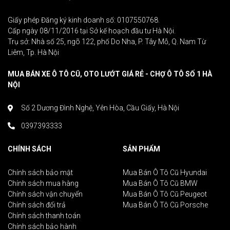
Giấy phép Đăng ký kinh doanh số: 0107550768.
Cấp ngày 08/11/2016 tại Sở kế hoạch đầu tư Hà Nội.
Trụ sở: Nhà số 25, ngõ 122, phố Do Nha, P. Tây Mỗ, Q. Nam Từ
Liêm, Tp. Hà Nội
MUA BÁN XE Ô TÔ CŨ, OTO LƯỚT GIÁ RẺ - CHỢ Ô TÔ SỐ 1 HÀ
NỘI
Số 2 Dương Đình Nghệ, Yên Hòa, Cầu Giấy, Hà Nội
0397393333
CHÍNH SÁCH
SẢN PHẨM
Chính sách bảo mật
Mua Bán Ô Tô Cũ Hyundai
Chính sách mua hàng
Mua Bán Ô Tô Cũ BMW
Chính sách vận chuyển
Mua Bán Ô Tô Cũ Peugeot
Chính sách đổi trả
Mua Bán Ô Tô Cũ Porsche
Chính sách thanh toán
Chính sách bảo hành