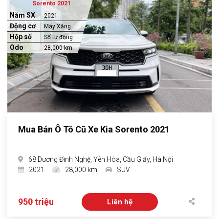
Sorento 2021
Năm SX
2021
Động cơ
Máy Xăng
Hộp số
Số tự động
Odo
28,000 km
Mua Bán Ô Tô Cũ Xe Kia Sorento 2021
68 Dương Đình Nghệ, Yên Hòa, Cầu Giấy, Hà Nội
2021
28,000 km
SUV
950 triệu
Liên hệ