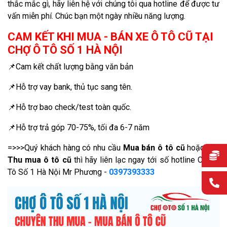
thắc mắc gì, hãy liên hệ với chúng tôi qua hotline để được tư
vấn miễn phí. Chúc bạn một ngày nhiều năng lượng.
CAM KẾT KHI MUA - BÁN XE Ô TÔ CŨ TẠI
CHỢ Ô TÔ SỐ 1 HÀ NỘI
📌Cam kết chất lượng bằng văn bản
📌Hỗ trợ vay bank, thủ tục sang tên.
📌Hỗ trợ bao check/test toàn quốc.
📌Hỗ trợ trả góp 70-75%, tối đa 6-7 năm
=>>>Quý khách hàng có nhu cầu
Mua bán ô tô cũ
hoặc cần
Thu mua ô tô cũ
thì hãy liên lạc ngay tới số hotline Chợ Ô
Tô Số 1 Hà Nội Mr Phương -
0397393333