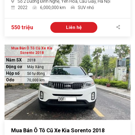
Số 2 Dương Đình Nghệ, Yên Hòa, Cầu Giấy, Hà Nội
2022
6,000,000 km
SUV nhỏ
550 triệu
Liên hệ
Mua Bán Ô Tô Cũ Xe Kia
Sorento 2018
Năm SX
2018
Động cơ
Máy Xăng
Hộp số
Số tự động
Odo
70,000 km
Mua Bán Ô Tô Cũ Xe Kia Sorento 2018