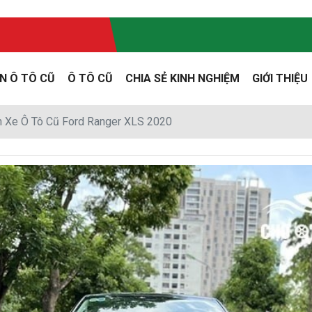
N Ô TÔ CŨ
Ô TÔ CŨ
CHIA SẺ KINH NGHIỆM
GIỚI THIỆU
 Xe Ô Tô Cũ Ford Ranger XLS 2020