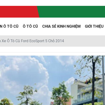
N Ô TÔ CŨ
Ô TÔ CŨ
CHIA SẺ KINH NGHIỆM
GIỚI THIỆU
 Xe Ô Tô Cũ Ford EcoSport 5 Chỗ 2014