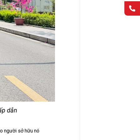
hấp dẫn
ho người sở hữu nó