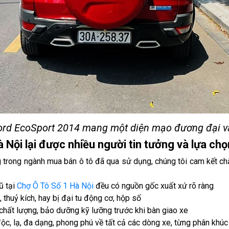
Ford EcoSport 2014 mang một diện mạo đương đại và
 Nội lại được nhiều người tin tưởng và lựa ch
g trong ngành mua bán ô tô đã qua sử dụng, chúng tôi cam kết c
ũ tại
Chợ Ô Tô Số 1 Hà Nội
đều có nguồn gốc xuất xứ rõ ràng
thuỷ kích, hay bị đại tu động cơ, hộp số
chất lượng, bảo dưỡng kỹ lưỡng trước khi bàn giao xe
c, lạ, đa dạng, phong phú về tất cả các dòng xe, từng phân khúc