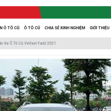
N Ô TÔ CŨ
Ô TÔ CŨ
CHIA SẺ KINH NGHIỆM
GIỚI THIỆU
n Xe Ô Tô Cũ Vinfast Fadil 2021