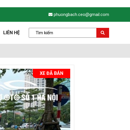
phuongbach.ceo@gmail.com
LIÊN HỆ
XE ĐÃ BÁN