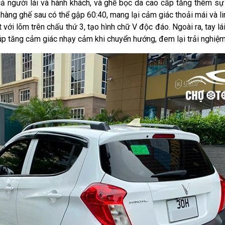
 cả người lái và hành khách, và ghế bọc da cao cấp tăng thêm sự
 hàng ghế sau có thể gập 60:40, mang lại cảm giác thoải mái và li
t với lõm trên chấu thứ 3, tạo hình chữ V độc đáo. Ngoài ra, tay l
 giúp tăng cảm giác nhạy cảm khi chuyển hướng, đem lại trải nghiệm 