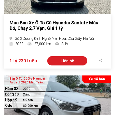
Mua Bán Xe Ô Tô Cũ Hyundai Santafe Màu
Đỏ, Chạy 2,7 Vạn, Giá 1 tỷ
Số 2 Dương Đình Nghệ, Yên Hòa, Cầu Giấy, Hà Nội
2022
27,000 km
SUV
1 tỷ 230 triệu
Liên hệ
Bán Ô Tô Cũ Xe Hyundai
Xe đã bán
Accent 2020 Màu Trắng
Năm SX
2020
Động cơ
Xăng
Hộp số
Số sàn
Odo
80,000 km