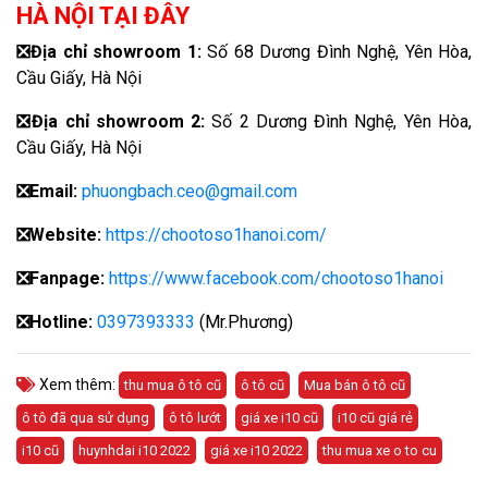
HÀ NỘI TẠI ĐÂY
❎
Địa chỉ showroom 1:
Số 68 Dương Đình Nghệ, Yên Hòa,
Cầu Giấy, Hà Nội
❎
Địa chỉ showroom 2:
Số 2 Dương Đình Nghệ, Yên Hòa,
Cầu Giấy, Hà Nội
❎
Email:
phuongbach.ceo@gmail.com
❎
Website:
https://chootoso1hanoi.com/
❎Fanpage:
https://www.facebook.com/chootoso1hanoi
❎
Hotline:
0397393333
(Mr.Phương)
Xem thêm:
thu mua ô tô cũ
ô tô cũ
Mua bán ô tô cũ
ô tô đã qua sử dụng
ô tô lướt
giá xe i10 cũ
i10 cũ giá rẻ
i10 cũ
huynhdai i10 2022
giá xe i10 2022
thu mua xe o to cu