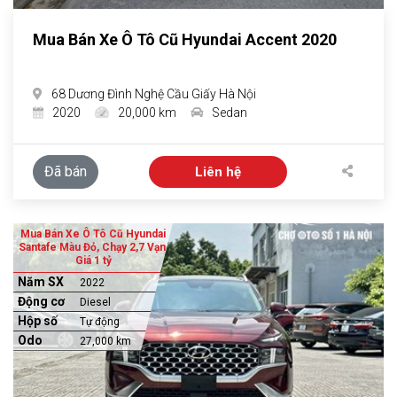
Mua Bán Xe Ô Tô Cũ Hyundai Accent 2020
68 Dương Đình Nghệ Cầu Giấy Hà Nội
2020
20,000 km
Sedan
Đã bán
Liên hệ
Mua Bán Xe Ô Tô Cũ Hyundai
Santafe Màu Đỏ, Chạy 2,7 Vạn,
Giá 1 tỷ
Năm SX
2022
Động cơ
Diesel
Hộp số
Tự động
Odo
27,000 km