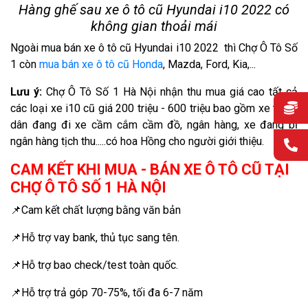
Hàng ghế sau xe ô tô cũ Hyundai i10 2022 có
không gian thoải mái
Ngoài mua bán xe ô tô cũ Hyundai i10 2022 thì Chợ Ô Tô Số
1 còn
mua bán xe ô tô cũ Honda
, Mazda, Ford, Kia,...
Lưu ý:
Chợ Ô Tô Số 1 Hà Nội nhận thu mua giá cao tất cả
các loại xe i10 cũ giá 200 triệu - 600 triệu bao gồm xe trong
dân đang đi xe cầm cắm cầm đồ, ngân hàng, xe đang bị
ngân hàng tịch thu.....có hoa Hồng cho người giới thiệu.
CAM KẾT KHI MUA - BÁN XE Ô TÔ CŨ TẠI
CHỢ Ô TÔ SỐ 1 HÀ NỘI
📌Cam kết chất lượng bằng văn bản
📌Hỗ trợ vay bank, thủ tục sang tên.
📌Hỗ trợ bao check/test toàn quốc.
📌Hỗ trợ trả góp 70-75%, tối đa 6-7 năm