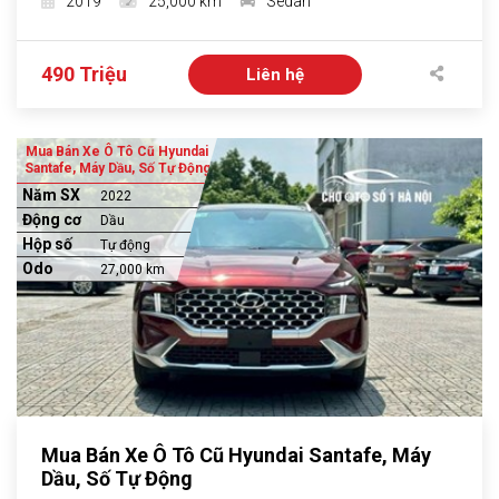
2019
25,000 km
Sedan
490 Triệu
Liên hệ
Mua Bán Xe Ô Tô Cũ Hyundai
Santafe, Máy Dầu, Số Tự Động
Năm SX
2022
Động cơ
Dầu
Hộp số
Tự động
Odo
27,000 km
Mua Bán Xe Ô Tô Cũ Hyundai Santafe, Máy
Dầu, Số Tự Động