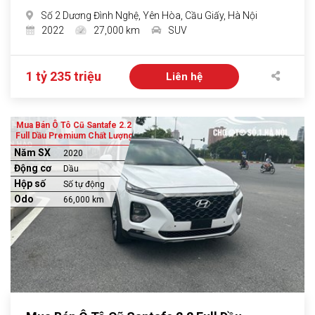
Số 2 Dương Đình Nghệ, Yên Hòa, Cầu Giấy, Hà Nội
2022
27,000 km
SUV
1 tỷ 235 triệu
Liên hệ
Mua Bán Ô Tô Cũ Santafe 2.2
Full Dầu Premium Chất Lượng
Năm SX
2020
Động cơ
Dầu
Hộp số
Số tự động
Odo
66,000 km