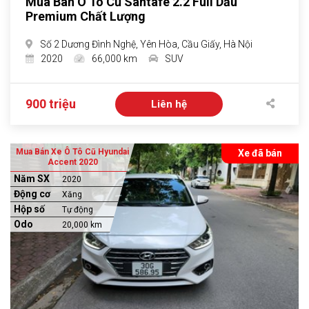
Mua Bán Ô Tô Cũ Santafe 2.2 Full Dầu
Premium Chất Lượng
Số 2 Dương Đình Nghệ, Yên Hòa, Cầu Giấy, Hà Nội
2020
66,000 km
SUV
900 triệu
Liên hệ
Mua Bán Xe Ô Tô Cũ Hyundai
Xe đã bán
Accent 2020
Năm SX
2020
Động cơ
Xăng
Hộp số
Tự động
Odo
20,000 km