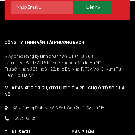
Liên hệ
CÔNG TY TNHH VẬN TẢI PHƯƠNG BÁCH
Giấy phép Đăng ký kinh doanh số: 0107550768.
Cấp ngày 08/11/2016 tại Sở kế hoạch đầu tư Hà Nội.
Trụ sở: Nhà số 25, ngõ 122, phố Do Nha, P. Tây Mỗ, Q. Nam Từ
Liêm, Tp. Hà Nội
MUA BÁN XE Ô TÔ CŨ, OTO LƯỚT GIÁ RẺ - CHỢ Ô TÔ SỐ 1 HÀ
NỘI
Số 2 Dương Đình Nghệ, Yên Hòa, Cầu Giấy, Hà Nội
0397393333
CHÍNH SÁCH
SẢN PHẨM