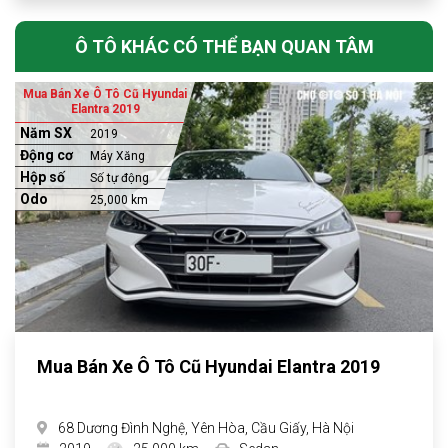
Ô TÔ KHÁC CÓ THỂ BẠN QUAN TÂM
Mua Bán Xe Ô Tô Cũ Hyundai
Elantra 2019
Năm SX
2019
Động cơ
Máy Xăng
Hộp số
Số tự động
Odo
25,000 km
Mua Bán Xe Ô Tô Cũ Hyundai Elantra 2019
68 Dương Đình Nghệ, Yên Hòa, Cầu Giấy, Hà Nội