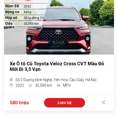
Năm SX
2022
Động cơ
Xăng
Hộp số
Số tự động CVT
Odo
35,000 km
Xe Ô tô Cũ Toyota Veloz Cross CVT Màu Đỏ
Mới Đi 3,5 Vạn
Số 2 Dương Đình Nghệ, Yên Hòa, Cầu Giấy, Hà Nội
2022
35,000 km
MPV
580 triệu
Liên hệ