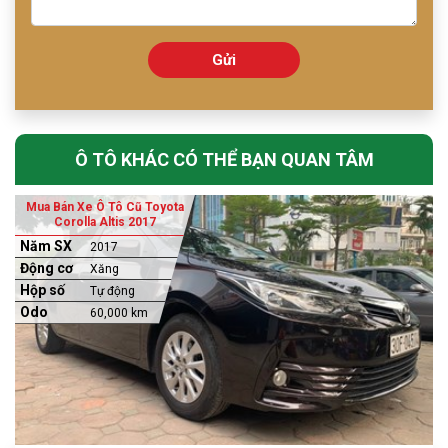
Gửi
Ô TÔ KHÁC CÓ THỂ BẠN QUAN TÂM
Mua Bán Xe Ô Tô Cũ Toyota
Corolla Altis 2017
Năm SX
2017
Động cơ
Xăng
Hộp số
Tự động
Odo
60,000 km