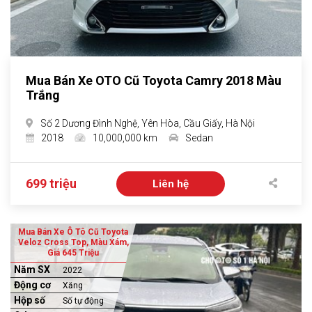
Mua Bán Xe OTO Cũ Toyota Camry 2018 Màu
Trắng
Số 2 Dương Đình Nghệ, Yên Hòa, Cầu Giấy, Hà Nội
2018
10,000,000 km
Sedan
699 triệu
Liên hệ
Mua Bán Xe Ô Tô Cũ Toyota
Veloz Cross Top, Màu Xám,
Giá 645 Triệu
Năm SX
2022
Động cơ
Xăng
Hộp số
Số tự động