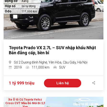
Động cơ
Xăng
Hộp số
Số tự động
Odo
111,000 km
Toyota Prado VX 2.7L – SUV nhập khẩu Nhật
Bản đẳng cấp, bền bỉ
Số 2 Dương Đình Nghệ, Yên Hòa, Cầu Giấy, Hà Nội
2019
111,000 km
SUV
1 tỷ 999 triệu
Liên hệ
Xe Ô tô Cũ Toyota Veloz
Cross CVT Màu Đỏ Mới Đi 3,5
Vạn