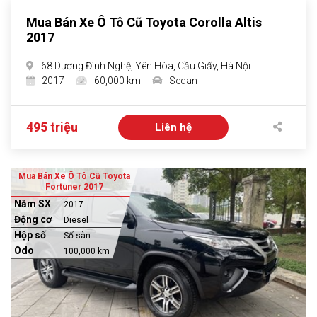
Mua Bán Xe Ô Tô Cũ Toyota Corolla Altis
2017
68 Dương Đình Nghệ, Yên Hòa, Cầu Giấy, Hà Nội
2017
60,000 km
Sedan
495 triệu
Liên hệ
Mua Bán Xe Ô Tô Cũ Toyota
Fortuner 2017
Năm SX
2017
Động cơ
Diesel
Hộp số
Số sàn
Odo
100,000 km