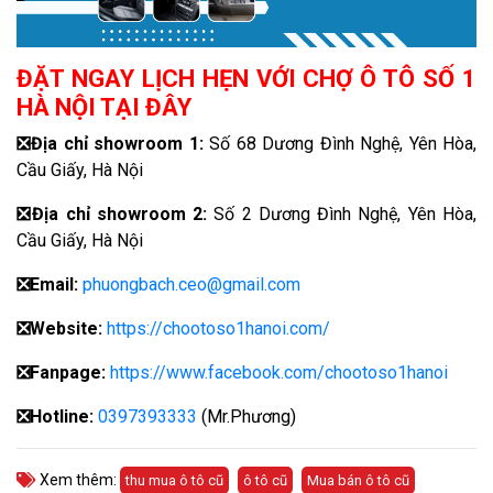
ĐẶT NGAY LỊCH HẸN VỚI CHỢ Ô TÔ SỐ 1
HÀ NỘI TẠI ĐÂY
❎
Địa chỉ showroom 1:
Số 68 Dương Đình Nghệ, Yên Hòa,
Cầu Giấy, Hà Nội
❎
Địa chỉ showroom 2:
Số 2 Dương Đình Nghệ, Yên Hòa,
Cầu Giấy, Hà Nội
❎
Email:
phuongbach.ceo@gmail.com
❎
Website:
https://chootoso1hanoi.com/
❎Fanpage:
https://www.facebook.com/chootoso1hanoi
❎
Hotline:
0397393333
(Mr.Phương)
Xem thêm:
thu mua ô tô cũ
ô tô cũ
Mua bán ô tô cũ