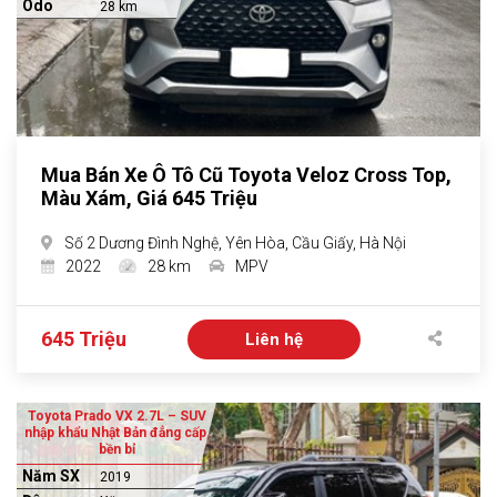
Odo
28 km
Mua Bán Xe Ô Tô Cũ Toyota Veloz Cross Top,
Màu Xám, Giá 645 Triệu
Số 2 Dương Đình Nghệ, Yên Hòa, Cầu Giấy, Hà Nội
2022
28 km
MPV
645 Triệu
Liên hệ
Toyota Prado VX 2.7L – SUV
nhập khẩu Nhật Bản đẳng cấp,
bền bỉ
Năm SX
2019