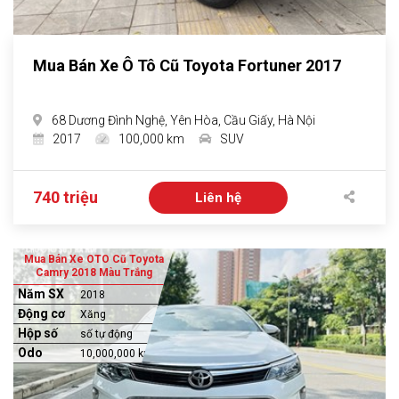
Mua Bán Xe Ô Tô Cũ Toyota Fortuner 2017
68 Dương Đình Nghệ, Yên Hòa, Cầu Giấy, Hà Nội
2017
100,000 km
SUV
740 triệu
Liên hệ
Mua Bán Xe OTO Cũ Toyota
Camry 2018 Màu Trắng
Năm SX
2018
Động cơ
Xăng
Hộp số
số tự động
Odo
10,000,000 km