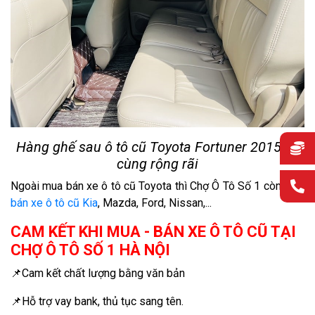
Hàng ghế sau ô tô cũ Toyota Fortuner 2015 vô
cùng rộng rãi
Ngoài mua bán xe ô tô cũ Toyota thì Chợ Ô Tô Số 1 còn
mua
bán xe ô tô cũ Kia
, Mazda, Ford, Nissan,...
CAM KẾT KHI MUA - BÁN XE Ô TÔ CŨ TẠI
CHỢ Ô TÔ SỐ 1 HÀ NỘI
📌Cam kết chất lượng bằng văn bản
📌Hỗ trợ vay bank, thủ tục sang tên.