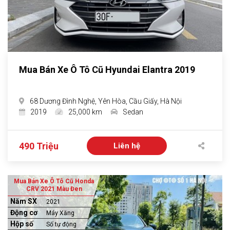
Mua Bán Xe Ô Tô Cũ Hyundai Elantra 2019
68 Dương Đình Nghệ, Yên Hòa, Cầu Giấy, Hà Nội
2019
25,000 km
Sedan
490 Triệu
Liên hệ
Mua Bán Xe Ô Tô Cũ Honda
CRV 2021 Màu Đen
Năm SX
2021
Động cơ
Máy Xăng
Hộp số
Số tự động