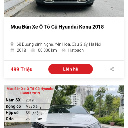
Mua Bán Xe Ô Tô Cũ Hyundai Kona 2018
68 Dương Đình Nghệ, Yên Hòa, Cầu Giấy, Hà Nội
2018
80,000 km
Hatbach
499 Triệu
Liên hệ
Mua Bán Xe Ô Tô Cũ Hyundai
Elantra 2019
Năm SX
2019
Động cơ
Máy Xăng
Hộp số
Số tự động
Odo
25,000 km