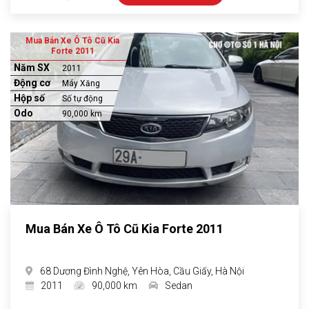
Mua Bán Xe Ô Tô Cũ Kia
Forte 2011
Năm SX
2011
Động cơ
Máy Xăng
Hộp số
Số tự động
Odo
90,000 km
Mua Bán Xe Ô Tô Cũ Kia Forte 2011
68 Dương Đình Nghệ, Yên Hòa, Cầu Giấy, Hà Nội
2011
90,000 km
Sedan