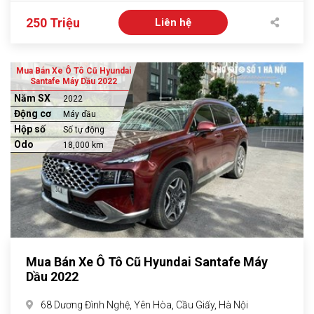
250 Triệu
Liên hệ
Mua Bán Xe Ô Tô Cũ Hyundai
Santafe Máy Dầu 2022
Năm SX
2022
Động cơ
Máy dầu
Hộp số
Số tự động
Odo
18,000 km
Mua Bán Xe Ô Tô Cũ Hyundai Santafe Máy
Dầu 2022
68 Dương Đình Nghệ, Yên Hòa, Cầu Giấy, Hà Nội