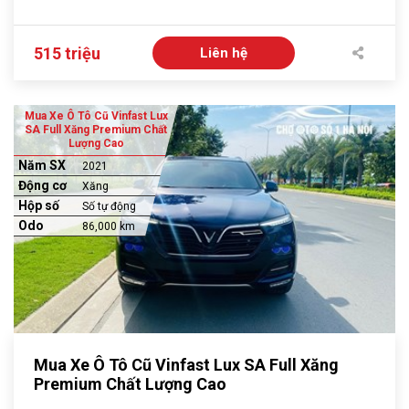
515 triệu
Liên hệ
Mua Xe Ô Tô Cũ Vinfast Lux
SA Full Xăng Premium Chất
Lượng Cao
Năm SX
2021
Động cơ
Xăng
Hộp số
Số tự động
Odo
86,000 km
Mua Xe Ô Tô Cũ Vinfast Lux SA Full Xăng
Premium Chất Lượng Cao