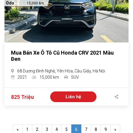
Odo
15,000 km
Mua Bán Xe Ô Tô Cũ Honda CRV 2021 Màu
Đen
68 Dương Đình Nghệ, Yên Hòa, Cầu Giấy, Hà Nội
2021
15,000 km
SUV
825 Triệu
Liên hệ
«
1
2
3
4
5
6
7
8
9
»