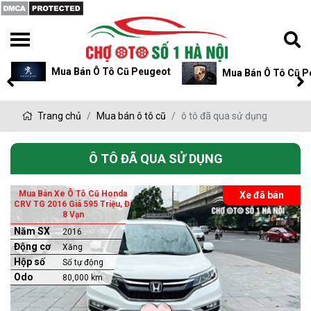
Mua Bán Ô Tô Cũ Peugeot
Mua Bán Ô Tô Cũ P
Trang chủ
Mua bán ô tô cũ
ô tô đã qua sử dụng
Ô TÔ ĐÃ QUA SỬ DỤNG
Mua Bán Xe Ô Tô Cũ Honda
Xe đã bán
CRV TG 2016 Giá 595 Triệu, Đi
8 Vạn
Năm SX
2016
Động cơ
Xăng
Hộp số
Số tự động
Odo
80,000 km