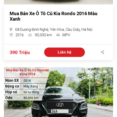
Mua Bán Xe Ô Tô Cũ Kia Rondo 2016 Màu
Xanh
68 Dương Đình Nghệ, Yên Hòa, Cầu Giấy, Hà Nội
2016
90,000 km
MPV
390 Triệu
Liên hệ
Mua Bán Xe Ô Tô Cũ Hyundai
Kona 2018
Năm SX
2018
Động cơ
Máy Xăng
Hộp số
Số tự động
Odo
80,000 km