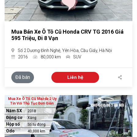
Mua Bán Xe Ô Tô Cũ Honda CRV TG 2016 Giá
595 Triệu, Đi 8 Vạn
Số 2 Dương Đình Nghệ, Yên Hòa, Cầu Giấy, Hà Nội
2016
80,000 km
SUV
Đã bán
Liên hệ
Mua Xe Ô Tô Cũ Mazda 2 Uy
Tín Với Thủ Tục Đơn Giản
Năm SX
2018
Động cơ
Xăng
Hộp số
Số tự động
Odo
40,000 km