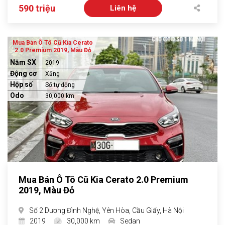
590 triệu
Liên hệ
Mua Bán Ô Tô Cũ Kia Cerato
2.0 Premium 2019, Màu Đỏ
Năm SX
2019
Động cơ
Xăng
Hộp số
Số tự động
Odo
30,000 km
Mua Bán Ô Tô Cũ Kia Cerato 2.0 Premium
2019, Màu Đỏ
Số 2 Dương Đình Nghệ, Yên Hòa, Cầu Giấy, Hà Nội
2019
30,000 km
Sedan