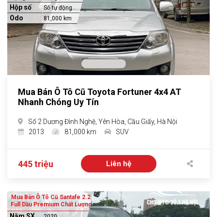
Hộp số
Số tự động
Odo
81,000 km
Mua Bán Ô Tô Cũ Toyota Fortuner 4x4 AT
Nhanh Chóng Uy Tín
Số 2 Dương Đình Nghệ, Yên Hòa, Cầu Giấy, Hà Nội
2013
81,000 km
SUV
445 triệu
Liên hệ
Mua Bán Ô Tô Cũ Santafe 2.2
Full Dầu Premium Chất Lượng
Năm SX
2020