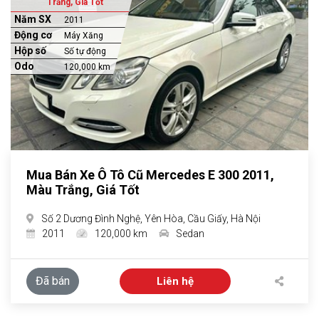
Trắng, Giá Tốt
Năm SX
2011
Động cơ
Máy Xăng
Hộp số
Số tự động
Odo
120,000 km
Mua Bán Xe Ô Tô Cũ Mercedes E 300 2011,
Màu Trắng, Giá Tốt
Số 2 Dương Đình Nghệ, Yên Hòa, Cầu Giấy, Hà Nội
2011
120,000 km
Sedan
Đã bán
Liên hệ