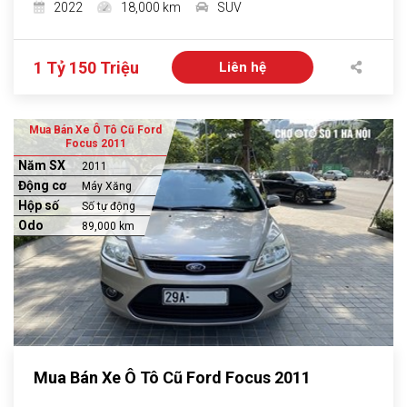
2022
18,000 km
SUV
1 Tỷ 150 Triệu
Liên hệ
Mua Bán Xe Ô Tô Cũ Ford
Focus 2011
Năm SX
2011
Động cơ
Máy Xăng
Hộp số
Số tự động
Odo
89,000 km
Mua Bán Xe Ô Tô Cũ Ford Focus 2011