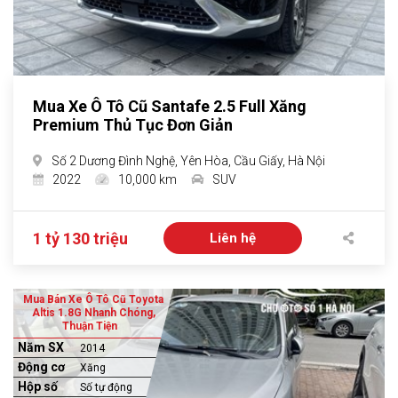
Mua Xe Ô Tô Cũ Santafe 2.5 Full Xăng
Premium Thủ Tục Đơn Giản
Số 2 Dương Đình Nghệ, Yên Hòa, Cầu Giấy, Hà Nội
2022
10,000 km
SUV
1 tỷ 130 triệu
Liên hệ
Mua Bán Xe Ô Tô Cũ Toyota
Altis 1.8G Nhanh Chóng,
Thuận Tiện
Năm SX
2014
Động cơ
Xăng
Hộp số
Số tự động