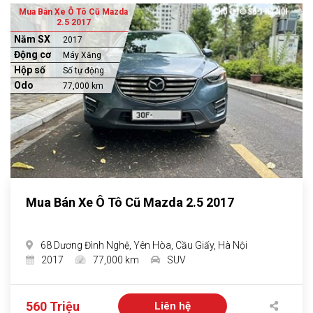
Mua Bán Xe Ô Tô Cũ Mazda
2.5 2017
Năm SX
2017
Động cơ
Máy Xăng
Hộp số
Số tự động
Odo
77,000 km
Mua Bán Xe Ô Tô Cũ Mazda 2.5 2017
68 Dương Đình Nghệ, Yên Hòa, Cầu Giấy, Hà Nội
2017
77,000 km
SUV
560 Triệu
Liên hệ