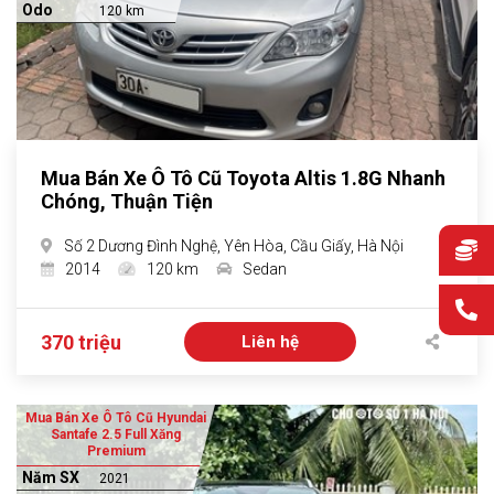
Odo
120 km
Mua Bán Xe Ô Tô Cũ Toyota Altis 1.8G Nhanh
Chóng, Thuận Tiện
Số 2 Dương Đình Nghệ, Yên Hòa, Cầu Giấy, Hà Nội
2014
120 km
Sedan
370 triệu
Liên hệ
Mua Bán Xe Ô Tô Cũ Hyundai
Santafe 2.5 Full Xăng
Premium
Năm SX
2021