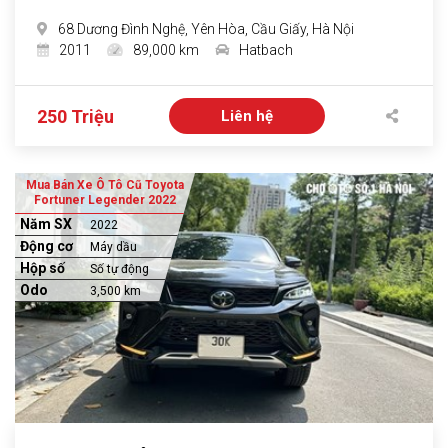
68 Dương Đình Nghệ, Yên Hòa, Cầu Giấy, Hà Nội
2011
89,000 km
Hatbach
250 Triệu
Liên hệ
Mua Bán Xe Ô Tô Cũ Toyota
Fortuner Legender 2022
Năm SX
2022
Động cơ
Máy dầu
Hộp số
Số tự động
Odo
3,500 km