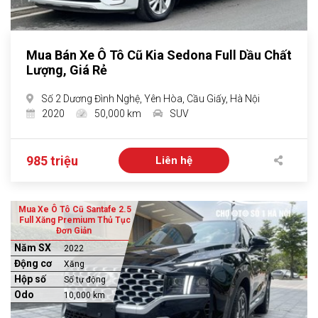
Mua Bán Xe Ô Tô Cũ Kia Sedona Full Dầu Chất
Lượng, Giá Rẻ
Số 2 Dương Đình Nghệ, Yên Hòa, Cầu Giấy, Hà Nội
2020
50,000 km
SUV
985 triệu
Liên hệ
Mua Xe Ô Tô Cũ Santafe 2.5
Full Xăng Premium Thủ Tục
Đơn Giản
Năm SX
2022
Động cơ
Xăng
Hộp số
Số tự động
Odo
10,000 km