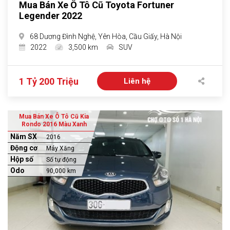
Mua Bán Xe Ô Tô Cũ Toyota Fortuner
Legender 2022
68 Dương Đình Nghệ, Yên Hòa, Cầu Giấy, Hà Nội
2022
3,500 km
SUV
1 Tỷ 200 Triệu
Liên hệ
Mua Bán Xe Ô Tô Cũ Kia
Rondo 2016 Màu Xanh
Năm SX
2016
Động cơ
Máy Xăng
Hộp số
Số tự động
Odo
90,000 km