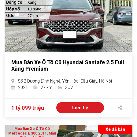
Động cơ
Xăng
Hộp số
Tự động
Odo
27 km
Mua Bán Xe Ô Tô Cũ Hyundai Santafe 2.5 Full
Xăng Premium
Số 2 Dương Đình Nghệ, Yên Hòa, Cầu Giấy, Hà Nội
2021
27 km
SUV
1 tỷ 099 triệu
Liên hệ
Mua Bán Xe Ô Tô Cũ
Xe đã bán
Mercedes E 300 2011, Màu