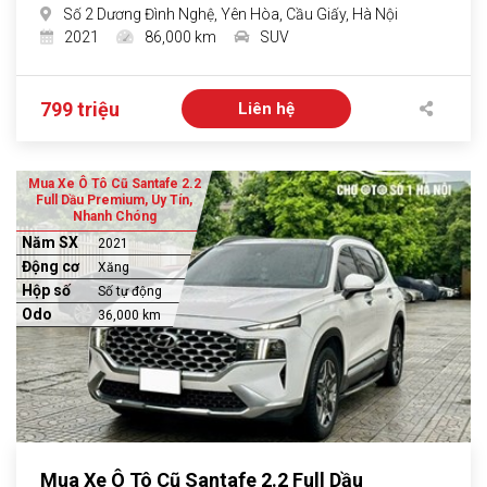
Số 2 Dương Đình Nghệ, Yên Hòa, Cầu Giấy, Hà Nội
2021
86,000 km
SUV
799 triệu
Liên hệ
Mua Xe Ô Tô Cũ Santafe 2.2
Full Dầu Premium, Uy Tín,
Nhanh Chóng
Năm SX
2021
Động cơ
Xăng
Hộp số
Số tự động
Odo
36,000 km
Mua Xe Ô Tô Cũ Santafe 2.2 Full Dầu