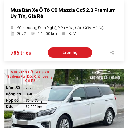
Mua Bán Xe Ô Tô Cũ Mazda Cx5 2.0 Premium
Uy Tín, Giá Rẻ
Số 2 Dương Đình Nghệ, Yên Hòa, Cầu Giấy, Hà Nội
2022
14,000 km
SUV
786 triệu
Liên hệ
Mua Bán Xe Ô Tô Cũ Kia
Sedona Full Dầu Chất Lượng,
Giá Rẻ
Năm SX
2020
Động cơ
Dầu
Hộp số
Số tự động
Odo
50,000 km