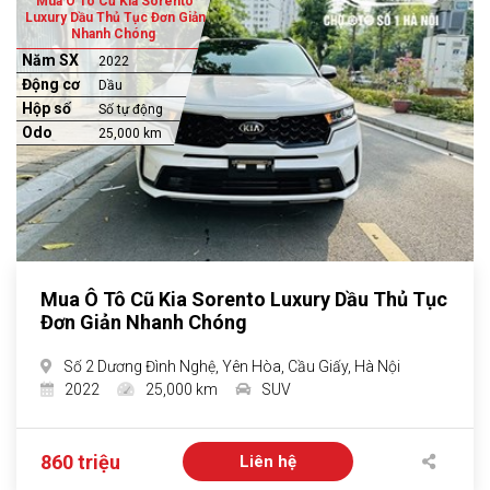
Mua Ô Tô Cũ Kia Sorento
Luxury Dầu Thủ Tục Đơn Giản
Nhanh Chóng
Năm SX
2022
Động cơ
Dầu
Hộp số
Số tự động
Odo
25,000 km
Mua Ô Tô Cũ Kia Sorento Luxury Dầu Thủ Tục
Đơn Giản Nhanh Chóng
Số 2 Dương Đình Nghệ, Yên Hòa, Cầu Giấy, Hà Nội
2022
25,000 km
SUV
860 triệu
Liên hệ