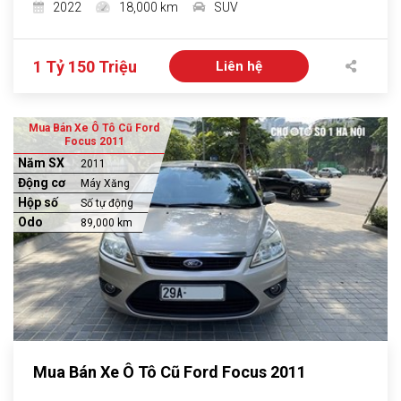
2022
18,000 km
SUV
1 Tỷ 150 Triệu
Liên hệ
Mua Bán Xe Ô Tô Cũ Ford
Focus 2011
Năm SX
2011
Động cơ
Máy Xăng
Hộp số
Số tự động
Odo
89,000 km
Mua Bán Xe Ô Tô Cũ Ford Focus 2011