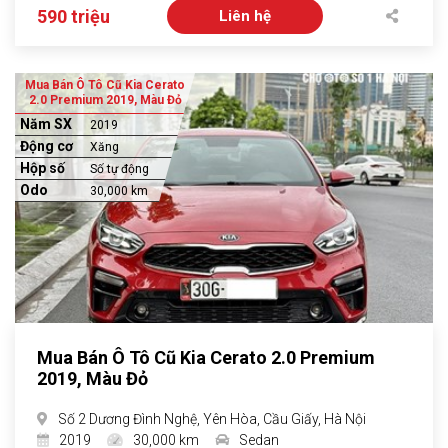
590 triệu
Liên hệ
Mua Bán Ô Tô Cũ Kia Cerato
2.0 Premium 2019, Màu Đỏ
Năm SX
2019
Động cơ
Xăng
Hộp số
Số tự động
Odo
30,000 km
Mua Bán Ô Tô Cũ Kia Cerato 2.0 Premium
2019, Màu Đỏ
Số 2 Dương Đình Nghệ, Yên Hòa, Cầu Giấy, Hà Nội
2019
30,000 km
Sedan