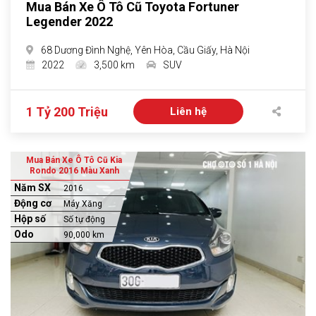
Mua Bán Xe Ô Tô Cũ Toyota Fortuner
Legender 2022
68 Dương Đình Nghệ, Yên Hòa, Cầu Giấy, Hà Nội
2022
3,500 km
SUV
1 Tỷ 200 Triệu
Liên hệ
Mua Bán Xe Ô Tô Cũ Kia
Rondo 2016 Màu Xanh
Năm SX
2016
Động cơ
Máy Xăng
Hộp số
Số tự động
Odo
90,000 km