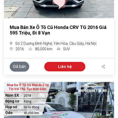
Mua Bán Xe Ô Tô Cũ Honda CRV TG 2016 Giá
595 Triệu, Đi 8 Vạn
Số 2 Dương Đình Nghệ, Yên Hòa, Cầu Giấy, Hà Nội
2016
80,000 km
SUV
Đã bán
Liên hệ
Mua Xe Ô Tô Cũ Mazda 2 Uy
Tín Với Thủ Tục Đơn Giản
Năm SX
2018
Động cơ
Xăng
Hộp số
Số tự động
Odo
40,000 km