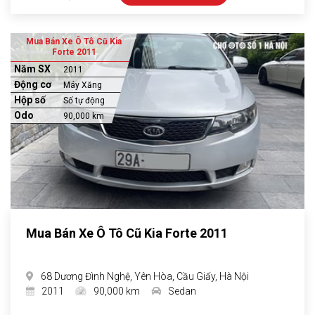
Mua Bán Xe Ô Tô Cũ Kia
Forte 2011
Năm SX
2011
Động cơ
Máy Xăng
Hộp số
Số tự động
Odo
90,000 km
Mua Bán Xe Ô Tô Cũ Kia Forte 2011
68 Dương Đình Nghệ, Yên Hòa, Cầu Giấy, Hà Nội
2011
90,000 km
Sedan