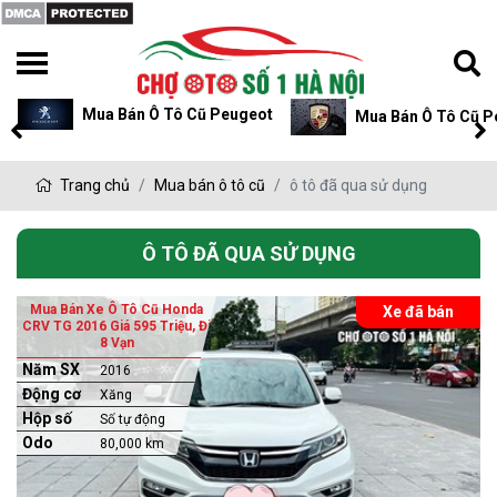
Mua Bán Ô Tô Cũ Peugeot
Mua Bán Ô Tô Cũ P
Trang chủ
Mua bán ô tô cũ
ô tô đã qua sử dụng
Ô TÔ ĐÃ QUA SỬ DỤNG
Mua Bán Xe Ô Tô Cũ Honda
Xe đã bán
CRV TG 2016 Giá 595 Triệu, Đi
8 Vạn
Năm SX
2016
Động cơ
Xăng
Hộp số
Số tự động
Odo
80,000 km