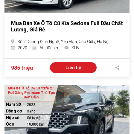
Mua Bán Xe Ô Tô Cũ Kia Sedona Full Dầu Chất
Lượng, Giá Rẻ
Số 2 Dương Đình Nghệ, Yên Hòa, Cầu Giấy, Hà Nội
2020
50,000 km
SUV
985 triệu
Liên hệ
Mua Xe Ô Tô Cũ Santafe 2.5
Full Xăng Premium Thủ Tục
Đơn Giản
Năm SX
2022
Động cơ
Xăng
Hộp số
Số tự động
Odo
10,000 km