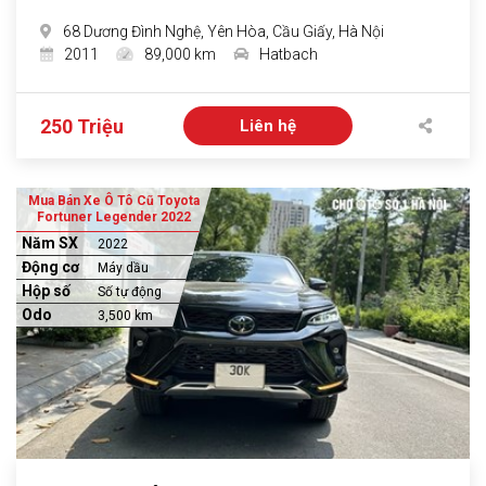
68 Dương Đình Nghệ, Yên Hòa, Cầu Giấy, Hà Nội
2011
89,000 km
Hatbach
250 Triệu
Liên hệ
Mua Bán Xe Ô Tô Cũ Toyota
Fortuner Legender 2022
Năm SX
2022
Động cơ
Máy dầu
Hộp số
Số tự động
Odo
3,500 km