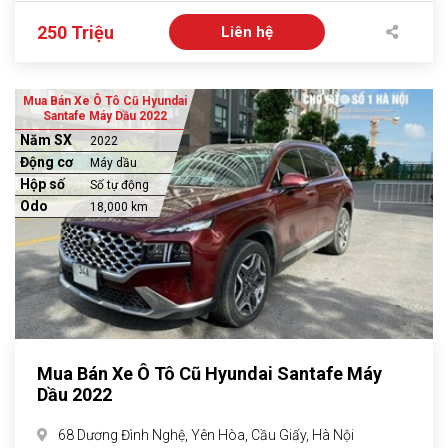
250 Triệu
Liên hệ
Mua Bán Xe Ô Tô Cũ Hyundai
Santafe Máy Dầu 2022
Năm SX
2022
Động cơ
Máy dầu
Hộp số
Số tự động
Odo
18,000 km
Mua Bán Xe Ô Tô Cũ Hyundai Santafe Máy
Dầu 2022
68 Dương Đình Nghệ, Yên Hòa, Cầu Giấy, Hà Nội