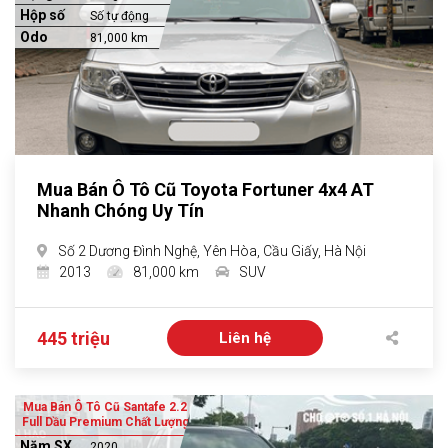
Hộp số
Số tự động
Odo
81,000 km
Mua Bán Ô Tô Cũ Toyota Fortuner 4x4 AT
Nhanh Chóng Uy Tín
Số 2 Dương Đình Nghệ, Yên Hòa, Cầu Giấy, Hà Nội
2013
81,000 km
SUV
445 triệu
Liên hệ
Mua Bán Ô Tô Cũ Santafe 2.2
Full Dầu Premium Chất Lượng
Năm SX
2020