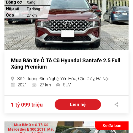
Động cơ
Xăng
Hộp số
Tự động
Odo
27 km
Mua Bán Xe Ô Tô Cũ Hyundai Santafe 2.5 Full
Xăng Premium
Số 2 Dương Đình Nghệ, Yên Hòa, Cầu Giấy, Hà Nội
2021
27 km
SUV
1 tỷ 099 triệu
Liên hệ
Mua Bán Xe Ô Tô Cũ
Xe đã bán
Mercedes E 300 2011, Màu