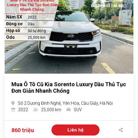
Mua Ô Tô Cũ Kia Sorento
Luxury Dầu Thủ Tục Đơn Giản
Nhanh Chóng
Năm SX
2022
Động cơ
Dầu
Hộp số
Số tự động
Odo
25,000 km
Mua Ô Tô Cũ Kia Sorento Luxury Dầu Thủ Tục
Đơn Giản Nhanh Chóng
Số 2 Dương Đình Nghệ, Yên Hòa, Cầu Giấy, Hà Nội
2022
25,000 km
SUV
860 triệu
Liên hệ