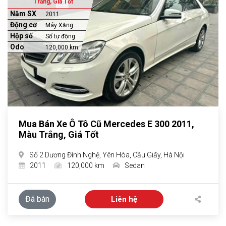
Trắng, Giá Tốt
Năm SX
2011
Động cơ
Máy Xăng
Hộp số
Số tự động
Odo
120,000 km
Mua Bán Xe Ô Tô Cũ Mercedes E 300 2011,
Màu Trắng, Giá Tốt
Số 2 Dương Đình Nghệ, Yên Hòa, Cầu Giấy, Hà Nội
2011
120,000 km
Sedan
Đã bán
Liên hệ