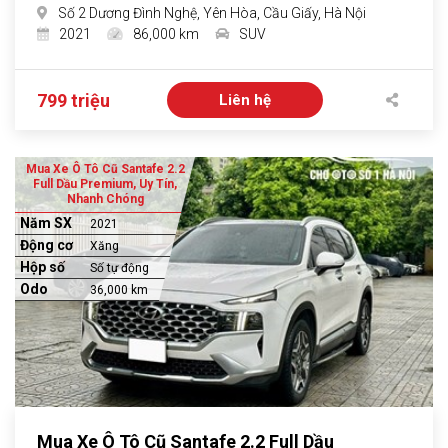
Số 2 Dương Đình Nghệ, Yên Hòa, Cầu Giấy, Hà Nội
2021
86,000 km
SUV
799 triệu
Liên hệ
Mua Xe Ô Tô Cũ Santafe 2.2
Full Dầu Premium, Uy Tín,
Nhanh Chóng
Năm SX
2021
Động cơ
Xăng
Hộp số
Số tự động
Odo
36,000 km
Mua Xe Ô Tô Cũ Santafe 2.2 Full Dầu