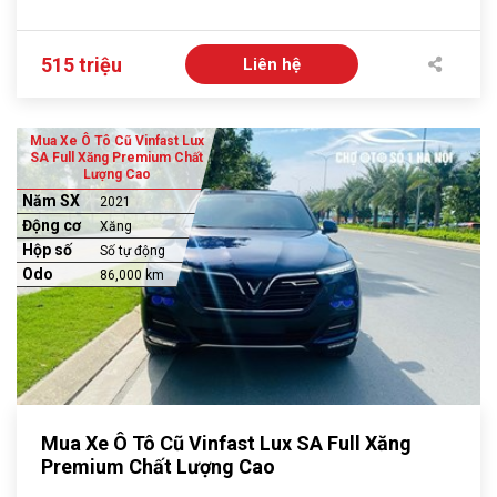
515 triệu
Liên hệ
Mua Xe Ô Tô Cũ Vinfast Lux
SA Full Xăng Premium Chất
Lượng Cao
Năm SX
2021
Động cơ
Xăng
Hộp số
Số tự động
Odo
86,000 km
Mua Xe Ô Tô Cũ Vinfast Lux SA Full Xăng
Premium Chất Lượng Cao