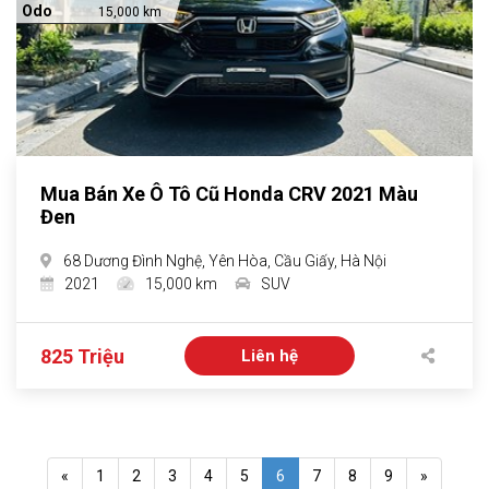
Odo
15,000 km
Mua Bán Xe Ô Tô Cũ Honda CRV 2021 Màu
Đen
68 Dương Đình Nghệ, Yên Hòa, Cầu Giấy, Hà Nội
2021
15,000 km
SUV
825 Triệu
Liên hệ
«
1
2
3
4
5
6
7
8
9
»