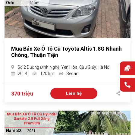
Odo
120 km
Mua Bán Xe Ô Tô Cũ Toyota Altis 1.8G Nhanh
Chóng, Thuận Tiện
Số 2 Dương Đình Nghệ, Yên Hòa, Cầu Giấy, Hà Nội
2014
120 km
Sedan
370 triệu
Liên hệ
Mua Bán Xe Ô Tô Cũ Hyundai
Santafe 2.5 Full Xăng
Premium
Năm SX
2021