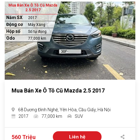
Mua Bán Xe Ô Tô Cũ Mazda
2.5 2017
Năm SX
2017
Động cơ
Máy Xăng
Hộp số
Số tự động
Odo
77,000 km
Mua Bán Xe Ô Tô Cũ Mazda 2.5 2017
68 Dương Đình Nghệ, Yên Hòa, Cầu Giấy, Hà Nội
2017
77,000 km
SUV
560 Triệu
Liên hệ