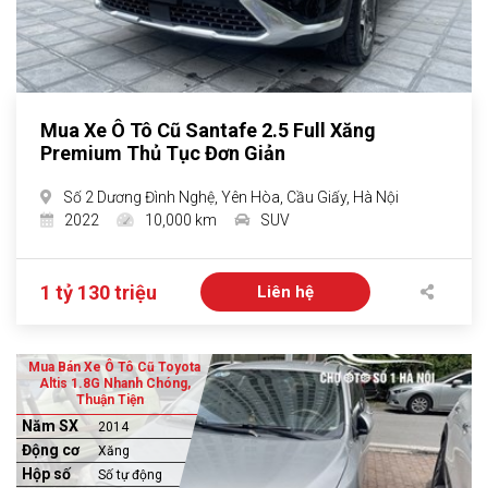
Mua Xe Ô Tô Cũ Santafe 2.5 Full Xăng
Premium Thủ Tục Đơn Giản
Số 2 Dương Đình Nghệ, Yên Hòa, Cầu Giấy, Hà Nội
2022
10,000 km
SUV
1 tỷ 130 triệu
Liên hệ
Mua Bán Xe Ô Tô Cũ Toyota
Altis 1.8G Nhanh Chóng,
Thuận Tiện
Năm SX
2014
Động cơ
Xăng
Hộp số
Số tự động