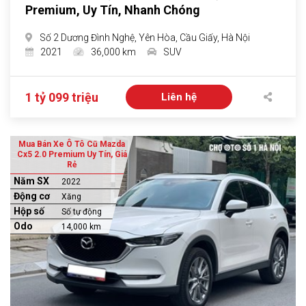
Premium, Uy Tín, Nhanh Chóng
Số 2 Dương Đình Nghệ, Yên Hòa, Cầu Giấy, Hà Nội
2021
36,000 km
SUV
1 tỷ 099 triệu
Liên hệ
Mua Bán Xe Ô Tô Cũ Mazda
Cx5 2.0 Premium Uy Tín, Giá
Rẻ
Năm SX
2022
Động cơ
Xăng
Hộp số
Số tự động
Odo
14,000 km