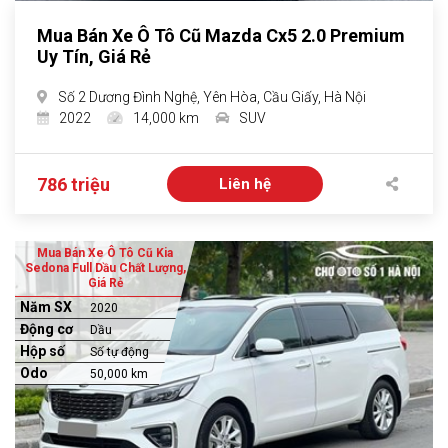
Mua Bán Xe Ô Tô Cũ Mazda Cx5 2.0 Premium
Uy Tín, Giá Rẻ
Số 2 Dương Đình Nghệ, Yên Hòa, Cầu Giấy, Hà Nội
2022
14,000 km
SUV
786 triệu
Liên hệ
Mua Bán Xe Ô Tô Cũ Kia
Sedona Full Dầu Chất Lượng,
Giá Rẻ
Năm SX
2020
Động cơ
Dầu
Hộp số
Số tự động
Odo
50,000 km