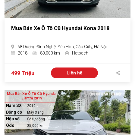
Mua Bán Xe Ô Tô Cũ Hyundai Kona 2018
68 Dương Đình Nghệ, Yên Hòa, Cầu Giấy, Hà Nội
2018
80,000 km
Hatbach
499 Triệu
Liên hệ
Mua Bán Xe Ô Tô Cũ Hyundai
Elantra 2019
Năm SX
2019
Động cơ
Máy Xăng
Hộp số
Số tự động
Odo
25,000 km