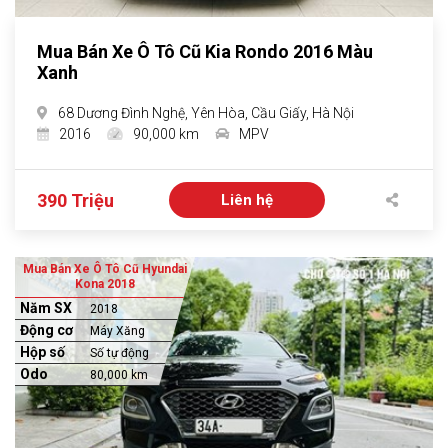
Mua Bán Xe Ô Tô Cũ Kia Rondo 2016 Màu
Xanh
68 Dương Đình Nghệ, Yên Hòa, Cầu Giấy, Hà Nội
2016
90,000 km
MPV
390 Triệu
Liên hệ
Mua Bán Xe Ô Tô Cũ Hyundai
Kona 2018
Năm SX
2018
Động cơ
Máy Xăng
Hộp số
Số tự động
Odo
80,000 km