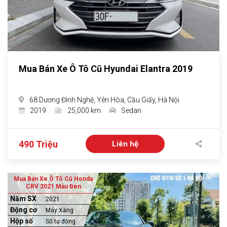
Mua Bán Xe Ô Tô Cũ Hyundai Elantra 2019
68 Dương Đình Nghệ, Yên Hòa, Cầu Giấy, Hà Nội
2019
25,000 km
Sedan
490 Triệu
Liên hệ
Mua Bán Xe Ô Tô Cũ Honda
CRV 2021 Màu Đen
Năm SX
2021
Động cơ
Máy Xăng
Hộp số
Số tự động