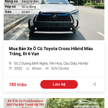
Động cơ
Xăng lai điện
Hộp số
Số tự động
Odo
60 km
Mua Bán Xe Ô Cũ Toyota Cross Hibrid Màu
Trắng, Đi 6 Vạn
Số 2 Dương Đình Nghệ, Yên Hòa, Cầu Giấy, Hà Nội
2020
60 km
SUV Cỡ nhỏ
785 triệu
Liên hệ
Xe Ô tô Cũ Ford Everrest
Một Cầu Bản Trend Giá 785