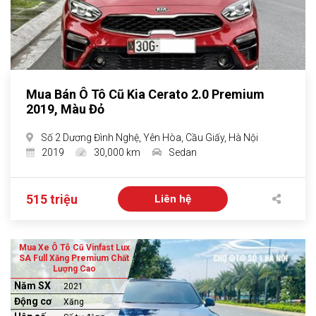
Mua Bán Ô Tô Cũ Kia Cerato 2.0 Premium
2019, Màu Đỏ
Số 2 Dương Đình Nghệ, Yên Hòa, Cầu Giấy, Hà Nội
2019
30,000 km
Sedan
515 triệu
Liên hệ
Mua Xe Ô Tô Cũ Vinfast Lux
SA Full Xăng Premium Chất
Lượng Cao
Năm SX
2021
Động cơ
Xăng