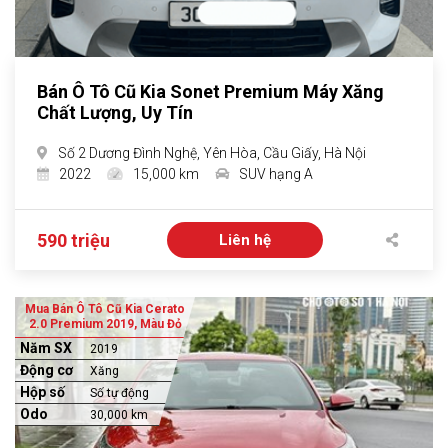
Bán Ô Tô Cũ Kia Sonet Premium Máy Xăng
Chất Lượng, Uy Tín
Số 2 Dương Đình Nghệ, Yên Hòa, Cầu Giấy, Hà Nội
2022
15,000 km
SUV hạng A
590 triệu
Liên hệ
Mua Bán Ô Tô Cũ Kia Cerato
2.0 Premium 2019, Màu Đỏ
Năm SX
2019
Động cơ
Xăng
Hộp số
Số tự động
Odo
30,000 km