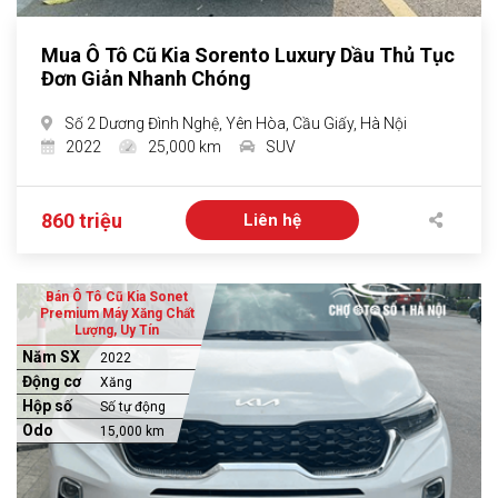
Mua Ô Tô Cũ Kia Sorento Luxury Dầu Thủ Tục
Đơn Giản Nhanh Chóng
Số 2 Dương Đình Nghệ, Yên Hòa, Cầu Giấy, Hà Nội
2022
25,000 km
SUV
860 triệu
Liên hệ
Bán Ô Tô Cũ Kia Sonet
Premium Máy Xăng Chất
Lượng, Uy Tín
Năm SX
2022
Động cơ
Xăng
Hộp số
Số tự động
Odo
15,000 km