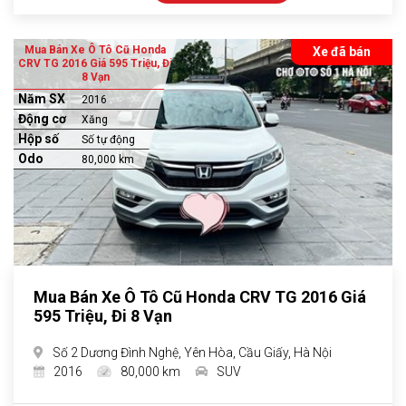
Mua Bán Xe Ô Tô Cũ Honda
Xe đã bán
CRV TG 2016 Giá 595 Triệu, Đi
8 Vạn
Năm SX
2016
Động cơ
Xăng
Hộp số
Số tự động
Odo
80,000 km
Mua Bán Xe Ô Tô Cũ Honda CRV TG 2016 Giá
595 Triệu, Đi 8 Vạn
Số 2 Dương Đình Nghệ, Yên Hòa, Cầu Giấy, Hà Nội
2016
80,000 km
SUV