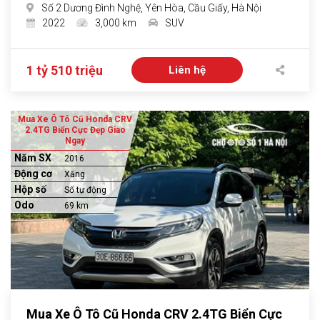
Số 2 Dương Đình Nghệ, Yên Hòa, Cầu Giấy, Hà Nội
2022
3,000 km
SUV
1 tỷ 510 triệu
Liên hệ
Mua Xe Ô Tô Cũ Honda CRV
2.4TG Biển Cực Đẹp Giao
Ngay
Năm SX
2016
Động cơ
Xăng
Hộp số
Số tự động
Odo
69 km
Mua Xe Ô Tô Cũ Honda CRV 2.4TG Biển Cực