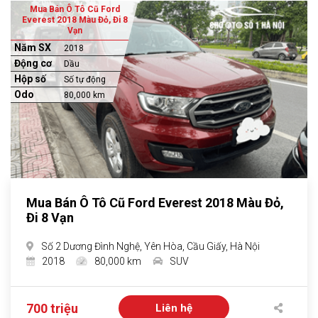
Mua Bán Ô Tô Cũ Ford
Everest 2018 Màu Đỏ, Đi 8
Vạn
Năm SX
2018
Động cơ
Dầu
Hộp số
Số tự động
Odo
80,000 km
Mua Bán Ô Tô Cũ Ford Everest 2018 Màu Đỏ,
Đi 8 Vạn
Số 2 Dương Đình Nghệ, Yên Hòa, Cầu Giấy, Hà Nội
2018
80,000 km
SUV
700 triệu
Liên hệ