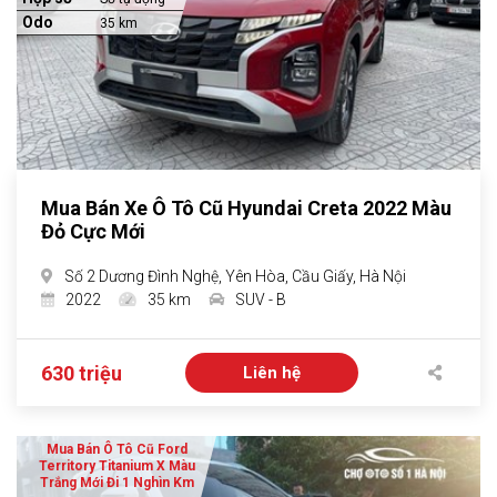
Odo
35 km
Mua Bán Xe Ô Tô Cũ Hyundai Creta 2022 Màu
Đỏ Cực Mới
Số 2 Dương Đình Nghệ, Yên Hòa, Cầu Giấy, Hà Nội
2022
35 km
SUV - B
630 triệu
Liên hệ
Mua Bán Ô Tô Cũ Ford
Territory Titanium X Màu
Trắng Mới Đi 1 Nghìn Km