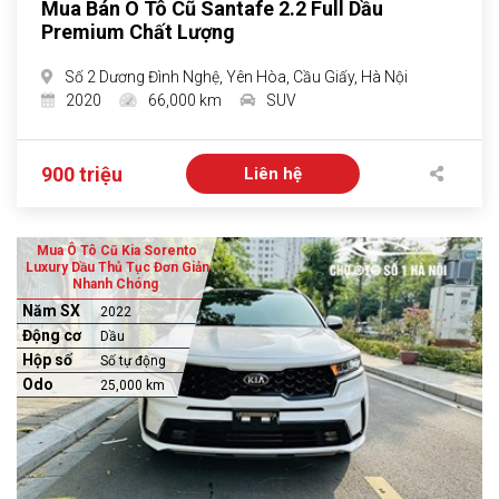
Mua Bán Ô Tô Cũ Santafe 2.2 Full Dầu
Premium Chất Lượng
Số 2 Dương Đình Nghệ, Yên Hòa, Cầu Giấy, Hà Nội
2020
66,000 km
SUV
900 triệu
Liên hệ
Mua Ô Tô Cũ Kia Sorento
Luxury Dầu Thủ Tục Đơn Giản
Nhanh Chóng
Năm SX
2022
Động cơ
Dầu
Hộp số
Số tự động
Odo
25,000 km