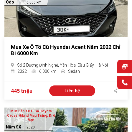
Odo
6,000 km
Mua Xe Ô Tô Cũ Hyundai Acent Năm 2022 Chỉ
Đi 6000 Km
Số 2 Dương Đình Nghệ, Yên Hòa, Cầu Giấy, Hà Nội
2022
6,000 km
Sedan
445 triệu
Liên hệ
Mua Bán Xe Ô Cũ Toyota
Cross Hibrid Màu Trắng, Đi 6
Vạn
Năm SX
2020