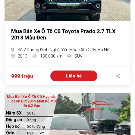
Mua Bán Xe Ô Tô Cũ Toyota Prado 2.7 TLX
2013 Màu Đen
Số 2 Dương Đình Nghệ, Yên Hòa, Cầu Giấy, Hà Nội
2013
130,000 km
SUV
999 triệu
Liên hệ
Mua Bán Xe Ô Tô Cũ Hyundai
Tucson Đời 2015 Màu Đỏ Mới
Đi 6,2 Vạn
Năm SX
2015
Động cơ
Xăng
Hộp số
Số tự động
Odo
62,000 km