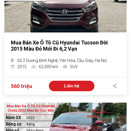
Mua Bán Xe Ô Tô Cũ Hyundai Tucson Đời
2015 Màu Đỏ Mới Đi 6,2 Vạn
Số 2 Dương Đình Nghệ, Yên Hòa, Cầu Giấy, Hà Nội
2015
62,000 km
SUV
560 triệu
Liên hệ
Mua Bán Xe Ô Tô Cũ Hyundai
Creta 2022 Màu Đỏ Cực Mới
Năm SX
2022
Động cơ
Xăng
Hộp số
Số tự động