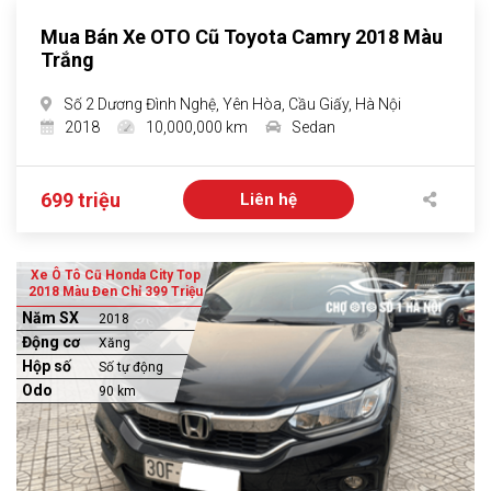
Mua Bán Xe OTO Cũ Toyota Camry 2018 Màu
Trắng
Số 2 Dương Đình Nghệ, Yên Hòa, Cầu Giấy, Hà Nội
2018
10,000,000 km
Sedan
699 triệu
Liên hệ
Xe Ô Tô Cũ Honda City Top
2018 Màu Đen Chỉ 399 Triệu
Năm SX
2018
Động cơ
Xăng
Hộp số
Số tự động
Odo
90 km