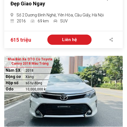
Đẹp Giao Ngay
Số 2 Dương Đình Nghệ, Yên Hòa, Cầu Giấy, Hà Nội
2016
69 km
SUV
615 triệu
Liên hệ
Mua Bán Xe OTO Cũ Toyota
Camry 2018 Màu Trắng
Năm SX
2018
Động cơ
Xăng
Hộp số
số tự động
Odo
10,000,000 km