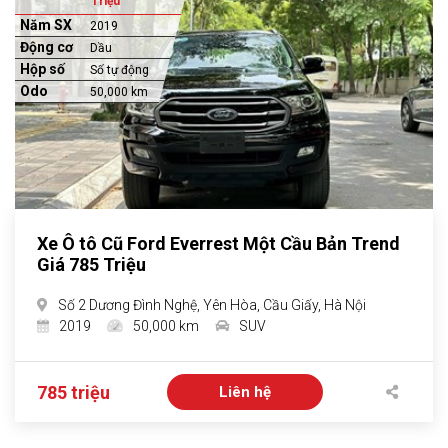
Triệu
Năm SX
2019
Động cơ
Dầu
Hộp số
Số tự động
Odo
50,000 km
Xe Ô tô Cũ Ford Everrest Một Cầu Bản Trend
Giá 785 Triệu
Số 2 Dương Đình Nghệ, Yên Hòa, Cầu Giấy, Hà Nội
2019
50,000 km
SUV
785 triệu
Liên hệ