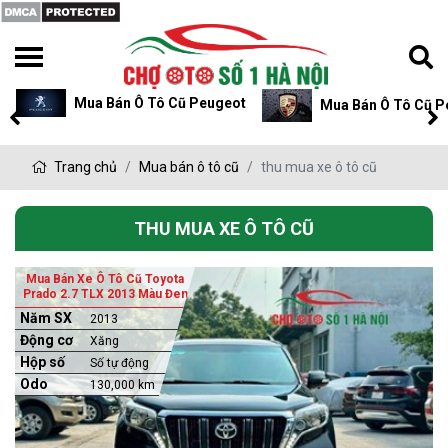
Mua Bán Ô Tô Cũ Peugeot
Mua Bán Ô Tô Cũ P
Trang chủ
Mua bán ô tô cũ
thu mua xe ô tô cũ
THU MUA XE Ô TÔ CŨ
Mua Bán Xe Ô Tô Cũ Toyota
Prado 2.7 TLX 2013 Màu Đen
Năm SX
2013
Động cơ
Xăng
Hộp số
Số tự động
Odo
130,000 km