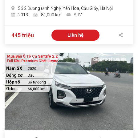
Số 2 Dương Đình Nghệ, Yên Hòa, Cầu Giấy, Hà Nội
2013
81,000 km
SUV
445 triệu
Liên hệ
Mua Bán Ô Tô Cũ Santafe 2.2
Full Dầu Premium Chất Lượng
Năm SX
2020
Động cơ
Dầu
Hộp số
Số tự động
Odo
66,000 km