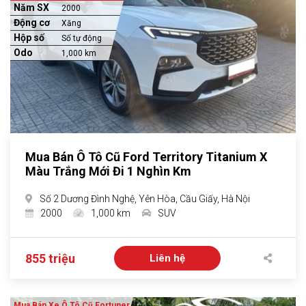
Năm SX
2000
Động cơ
Xăng
Hộp số
Số tự động
Odo
1,000 km
Mua Bán Ô Tô Cũ Ford Territory Titanium X
Màu Trắng Mới Đi 1 Nghìn Km
Số 2 Dương Đình Nghệ, Yên Hòa, Cầu Giấy, Hà Nội
2000
1,000 km
SUV
855 triệu
Liên hệ
Mua Bán Xe Ô Tô Cũ Fortuner