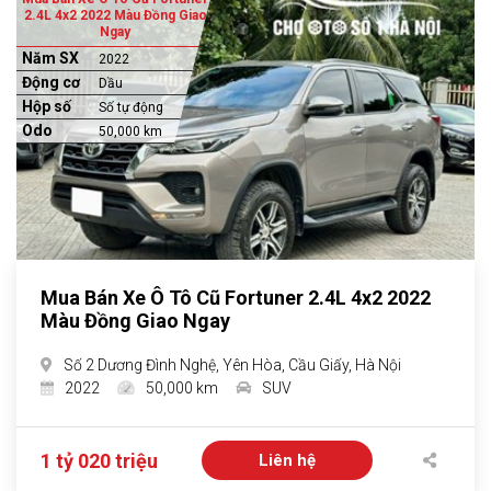
2.4L 4x2 2022 Màu Đồng Giao
Ngay
Năm SX
2022
Động cơ
Dầu
Hộp số
Số tự động
Odo
50,000 km
Mua Bán Xe Ô Tô Cũ Fortuner 2.4L 4x2 2022
Màu Đồng Giao Ngay
Số 2 Dương Đình Nghệ, Yên Hòa, Cầu Giấy, Hà Nội
2022
50,000 km
SUV
1 tỷ 020 triệu
Liên hệ