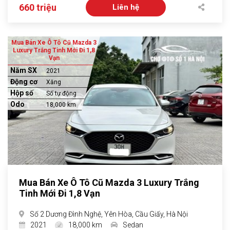
660 triệu
Liên hệ
Mua Bán Xe Ô Tô Cũ Mazda 3
Luxury Trắng Tinh Mới Đi 1,8
Vạn
Năm SX
2021
Động cơ
Xăng
Hộp số
Số tự động
Odo
18,000 km
Mua Bán Xe Ô Tô Cũ Mazda 3 Luxury Trắng
Tinh Mới Đi 1,8 Vạn
Số 2 Dương Đình Nghệ, Yên Hòa, Cầu Giấy, Hà Nội
2021
18,000 km
Sedan