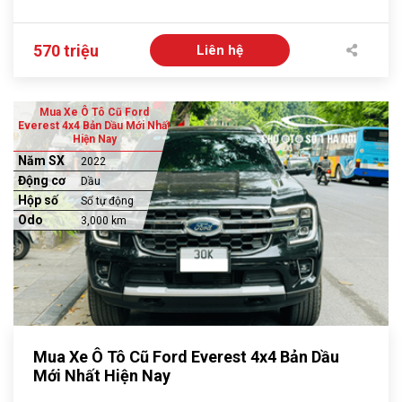
570 triệu
Liên hệ
Mua Xe Ô Tô Cũ Ford
Everest 4x4 Bản Dầu Mới Nhất
Hiện Nay
Năm SX
2022
Động cơ
Dầu
Hộp số
Số tự động
Odo
3,000 km
Mua Xe Ô Tô Cũ Ford Everest 4x4 Bản Dầu
Mới Nhất Hiện Nay