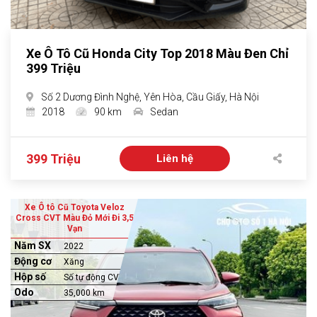
Xe Ô Tô Cũ Honda City Top 2018 Màu Đen Chỉ
399 Triệu
Số 2 Dương Đình Nghệ, Yên Hòa, Cầu Giấy, Hà Nội
2018
90 km
Sedan
399 Triệu
Liên hệ
Xe Ô tô Cũ Toyota Veloz
Cross CVT Màu Đỏ Mới Đi 3,5
Vạn
Năm SX
2022
Động cơ
Xăng
Hộp số
Số tự động CVT
Odo
35,000 km