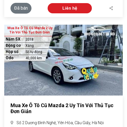
Đã bán
Liên hệ
Mua Xe Ô Tô Cũ Mazda 2 Uy
Tín Với Thủ Tục Đơn Giản
Năm SX
2018
Động cơ
Xăng
Hộp số
Số tự động
Odo
40,000 km
Mua Xe Ô Tô Cũ Mazda 2 Uy Tín Với Thủ Tục
Đơn Giản
Số 2 Dương Đình Nghệ, Yên Hòa, Cầu Giấy, Hà Nội