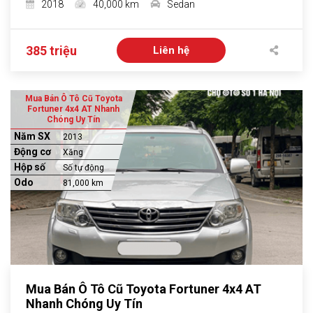
2018
40,000 km
Sedan
385 triệu
Liên hệ
Mua Bán Ô Tô Cũ Toyota
Fortuner 4x4 AT Nhanh
Chóng Uy Tín
Năm SX
2013
Động cơ
Xăng
Hộp số
Số tự động
Odo
81,000 km
Mua Bán Ô Tô Cũ Toyota Fortuner 4x4 AT
Nhanh Chóng Uy Tín