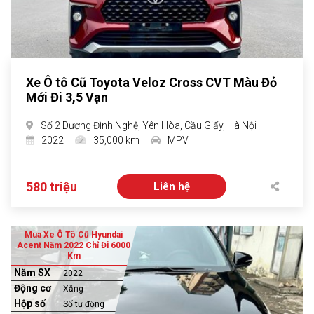
Xe Ô tô Cũ Toyota Veloz Cross CVT Màu Đỏ
Mới Đi 3,5 Vạn
Số 2 Dương Đình Nghệ, Yên Hòa, Cầu Giấy, Hà Nội
2022
35,000 km
MPV
580 triệu
Liên hệ
Mua Xe Ô Tô Cũ Hyundai
Acent Năm 2022 Chỉ Đi 6000
Km
Năm SX
2022
Động cơ
Xăng
Hộp số
Số tự động