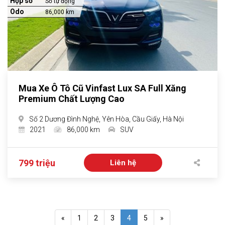
Hộp số
Số tự động
Odo
86,000 km
Mua Xe Ô Tô Cũ Vinfast Lux SA Full Xăng
Premium Chất Lượng Cao
Số 2 Dương Đình Nghệ, Yên Hòa, Cầu Giấy, Hà Nội
2021
86,000 km
SUV
799 triệu
Liên hệ
«
1
2
3
4
5
»