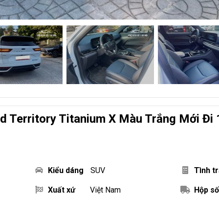
d Territory Titanium X Màu Trắng Mới Đi
Kiểu dáng
SUV
Tình t
Xuất xứ
Việt Nam
Hộp số