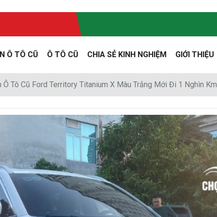
N Ô TÔ CŨ
Ô TÔ CŨ
CHIA SẺ KINH NGHIỆM
GIỚI THIỆU
 Ô Tô Cũ Ford Territory Titanium X Màu Trắng Mới Đi 1 Nghìn Km