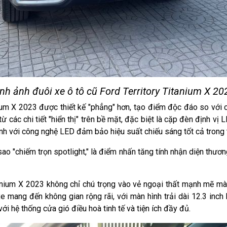
nh ảnh đuôi xe ô tô cũ Ford Territory Titanium X 2
ium X 2023 được thiết kế "phẳng" hơn, tạo điểm độc đáo so với 
 các chi tiết "hiển thị" trên bề mặt, đặc biệt là cặp đèn định v
nh với công nghệ LED đảm bảo hiệu suất chiếu sáng tốt cả trong 
sao "chiếm trọn spotlight," là điểm nhấn tăng tính nhận diện thương
tanium X 2023 không chỉ chú trọng vào vẻ ngoại thất mạnh mẽ mà 
e mang đến không gian rộng rãi, với màn hình trải dài 12.3 inch h
với hệ thống cửa gió điều hoà tinh tế và tiện ích đầy đủ.