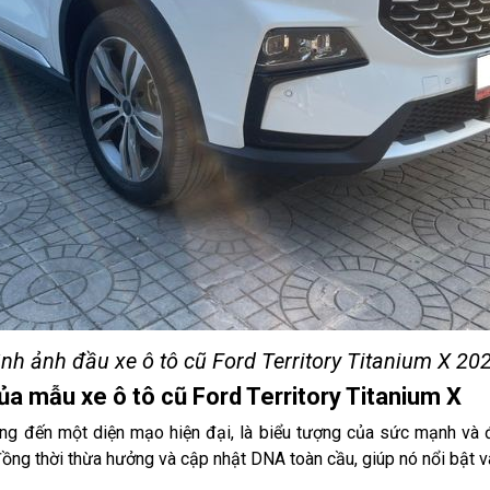
nh ảnh đầu xe ô tô cũ Ford Territory Titanium X 2
ủa mẫu xe ô tô cũ Ford Territory Titanium X
ang đến một diện mạo hiện đại, là biểu tượng của sức mạnh và đ
g thời thừa hưởng và cập nhật DNA toàn cầu, giúp nó nổi bật và t