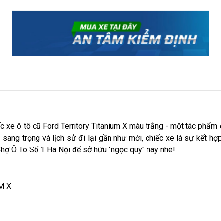
 xe ô tô cũ Ford Territory Titanium X màu trắng - một tác phẩm 
hất sang trọng và lịch sử đi lại gần như mới, chiếc xe là sự kết
Chợ Ô Tô Số 1 Hà Nội để sở hữu "ngọc quý" này nhé!
UM X