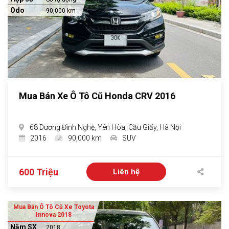
Odo
90,000 km
Mua Bán Xe Ô Tô Cũ Honda CRV 2016
68 Dương Đình Nghệ, Yên Hòa, Cầu Giấy, Hà Nội
2016
90,000 km
SUV
600 Triệu
Liên hệ
Mua Bán Ô Tô Cũ Xe Toyota
Innova 2018
Năm SX
2018