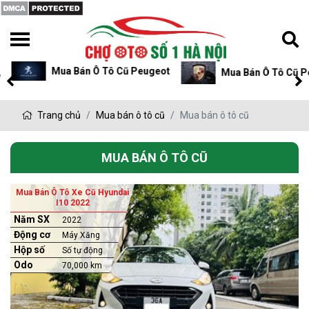
Mua Bán Ô Tô Cũ Peugeot
Mua Bán Ô Tô Cũ P
Trang chủ
Mua bán ô tô cũ
Mua bán ô tô cũ
MUA BÁN Ô TÔ CŨ
Mua Bán Ô Tô Xe Cũ Hyundai
I10 2022
Năm SX
2022
Động cơ
Máy Xăng
Hộp số
Số tự động
Odo
70,000 km