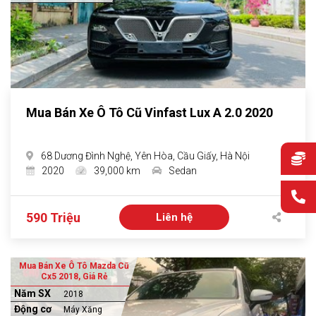
Mua Bán Xe Ô Tô Cũ Vinfast Lux A 2.0 2020
68 Dương Đình Nghệ, Yên Hòa, Cầu Giấy, Hà Nội
2020
39,000 km
Sedan
590 Triệu
Liên hệ
Mua Bán Xe Ô Tô Mazda Cũ
Cx5 2018, Giá Rẻ
Năm SX
2018
Động cơ
Máy Xăng