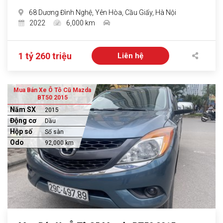
68 Dương Đình Nghệ, Yên Hòa, Cầu Giấy, Hà Nội
2022
6,000 km
1 tỷ 260 triệu
Liên hệ
Mua Bán Xe Ô Tô Cũ Mazda
BT50 2015
Năm SX
2015
Động cơ
Dầu
Hộp số
Số sàn
Odo
92,000 km