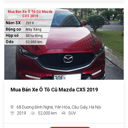
Mua Bán Xe Ô Tô Cũ Mazda
CX5 2019
Năm SX
2019
Động cơ
Máy Xăng
Hộp số
Số tự động
Odo
52,000 km
Mua Bán Xe Ô Tô Cũ Mazda CX5 2019
68 Dương Đình Nghệ, Yên Hòa, Cầu Giấy, Hà Nội
2019
52,000 km
SUV