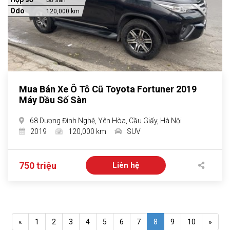
Số sàn
Odo
120,000 km
Mua Bán Xe Ô Tô Cũ Toyota Fortuner 2019
Máy Dầu Số Sàn
68 Dương Đình Nghệ, Yên Hòa, Cầu Giấy, Hà Nội
2019
120,000 km
SUV
750 triệu
Liên hệ
«
1
2
3
4
5
6
7
8
9
10
»