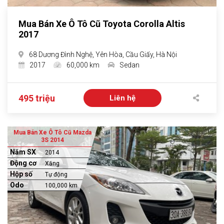
Mua Bán Xe Ô Tô Cũ Toyota Corolla Altis
2017
68 Dương Đình Nghệ, Yên Hòa, Cầu Giấy, Hà Nội
2017
60,000 km
Sedan
495 triệu
Liên hệ
Mua Bán Xe Ô Tô Cũ Mazda
3S 2014
Năm SX
2014
Động cơ
Xăng
Hộp số
Tự động
Odo
100,000 km