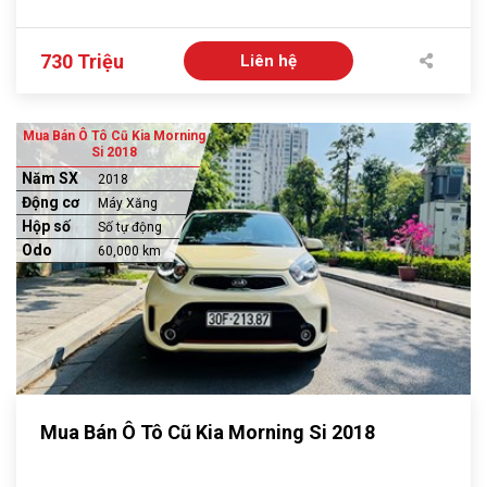
730 Triệu
Liên hệ
Mua Bán Ô Tô Cũ Kia Morning
Si 2018
Năm SX
2018
Động cơ
Máy Xăng
Hộp số
Số tự động
Odo
60,000 km
Mua Bán Ô Tô Cũ Kia Morning Si 2018