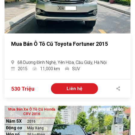
Mua Bán Ô Tô Cũ Toyota Fortuner 2015
68 Dương Đình Nghệ, Yên Hòa, Cầu Giấy, Hà Nội
2015
11,000 km
SUV
530 Triệu
Liên hệ
Mua Bán Xe Ô Tô Cũ Honda
CRV 2016
Năm SX
2016
Động cơ
Máy Xăng
Hộp số
Số tự động