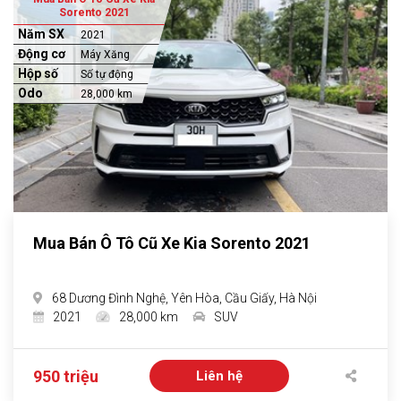
Sorento 2021
Năm SX
2021
Động cơ
Máy Xăng
Hộp số
Số tự động
Odo
28,000 km
Mua Bán Ô Tô Cũ Xe Kia Sorento 2021
68 Dương Đình Nghệ, Yên Hòa, Cầu Giấy, Hà Nội
2021
28,000 km
SUV
950 triệu
Liên hệ