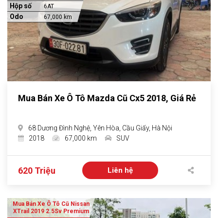
Hộp số
6AT
Odo
67,000 km
Mua Bán Xe Ô Tô Mazda Cũ Cx5 2018, Giá Rẻ
68 Dương Đình Nghệ, Yên Hòa, Cầu Giấy, Hà Nội
2018
67,000 km
SUV
620 Triệu
Liên hệ
Mua Bán Xe Ô Tô Cũ Nissan
XTrail 2019 2.5Sv Premium