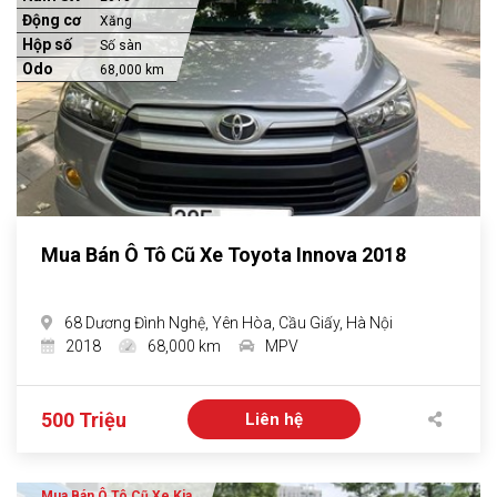
Động cơ
Xăng
Hộp số
Số sàn
Odo
68,000 km
Mua Bán Ô Tô Cũ Xe Toyota Innova 2018
68 Dương Đình Nghệ, Yên Hòa, Cầu Giấy, Hà Nội
2018
68,000 km
MPV
500 Triệu
Liên hệ
Mua Bán Ô Tô Cũ Xe Kia