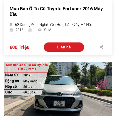
Mua Bán Ô Tô Cũ Toyota Fortuner 2016 Máy
Dầu
68 Dương Đình Nghệ, Yên Hòa, Cầu Giấy, Hà Nội
2016
SUV
600 Triệu
Liên hệ
Mua Bán Xe Ô Tô Cũ Hyundai
I10 2019 MT
Năm SX
2019
Động cơ
Máy Xăng
Hộp số
Số tay
Odo
60,000 km