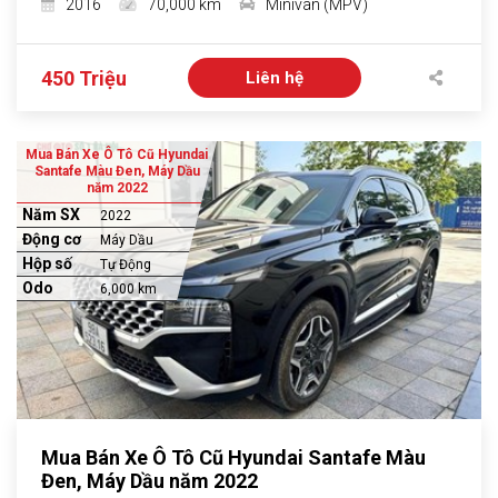
2016
70,000 km
Minivan (MPV)
450 Triệu
Liên hệ
Mua Bán Xe Ô Tô Cũ Hyundai
Santafe Màu Đen, Máy Dầu
năm 2022
Năm SX
2022
Động cơ
Máy Dầu
Hộp số
Tự Động
Odo
6,000 km
Mua Bán Xe Ô Tô Cũ Hyundai Santafe Màu
Đen, Máy Dầu năm 2022