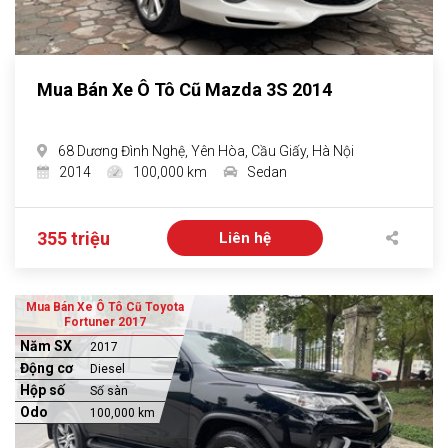
Mua Bán Xe Ô Tô Cũ Mazda 3S 2014
68 Dương Đình Nghệ, Yên Hòa, Cầu Giấy, Hà Nội
2014
100,000 km
Sedan
355 triệu
Liên hệ
Mua Bán Xe Ô Tô Cũ Toyota
Fortuner 2017
Năm SX
2017
Động cơ
Diesel
Hộp số
Số sàn
Odo
100,000 km