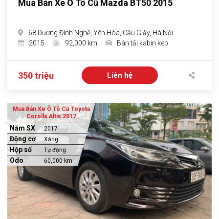
Mua Bán Xe Ô Tô Cũ Mazda BT50 2015
68 Dương Đình Nghệ, Yên Hòa, Cầu Giấy, Hà Nội
2015
92,000 km
Bán tải kabin kep
350 triệu
Liên hệ
Mua Bán Xe Ô Tô Cũ Toyota
Corolla Altis 2017
Năm SX
2017
Động cơ
Xăng
Hộp số
Tự động
Odo
60,000 km