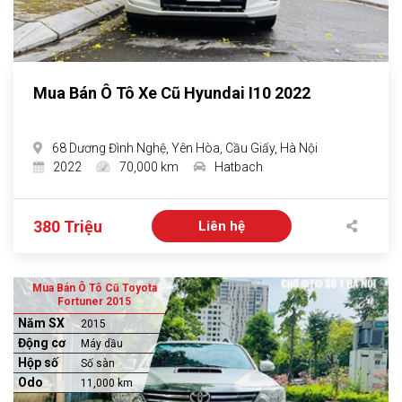
Mua Bán Ô Tô Xe Cũ Hyundai I10 2022
68 Dương Đình Nghệ, Yên Hòa, Cầu Giấy, Hà Nội
2022
70,000 km
Hatbach
380 Triệu
Liên hệ
Mua Bán Ô Tô Cũ Toyota
Fortuner 2015
Năm SX
2015
Động cơ
Máy dầu
Hộp số
Số sàn
Odo
11,000 km