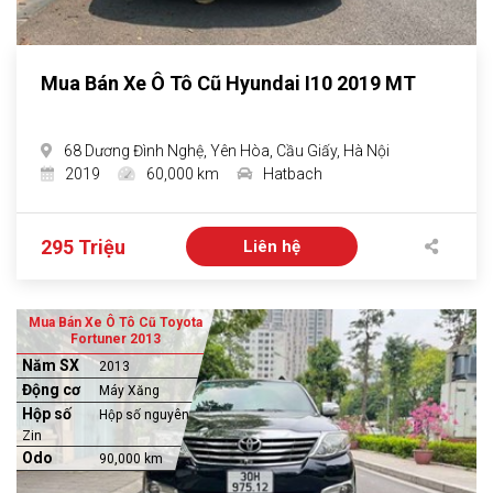
Mua Bán Xe Ô Tô Cũ Hyundai I10 2019 MT
68 Dương Đình Nghệ, Yên Hòa, Cầu Giấy, Hà Nội
2019
60,000 km
Hatbach
295 Triệu
Liên hệ
Mua Bán Xe Ô Tô Cũ Toyota
Fortuner 2013
Năm SX
2013
Động cơ
Máy Xăng
Hộp số
Hộp số nguyên
Zin
Odo
90,000 km