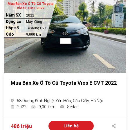
Mua Bán Xe Ô Tô Cũ Toyota
Vios E CVT 2022
Năm SX
2022
Động cơ
Máy Xăng
Hộp số
Tự động CVT
Odo
9,000 km
Mua Bán Xe Ô Tô Cũ Toyota Vios E CVT 2022
68 Dương Đình Nghệ, Yên Hòa, Cầu Giấy, Hà Nội
2022
9,000 km
Sedan
486 triệu
Liên hệ