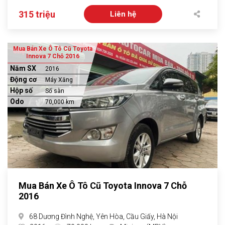
315 triệu
Liên hệ
Mua Bán Xe Ô Tô Cũ Toyota
Innova 7 Chỗ 2016
Năm SX
2016
Động cơ
Máy Xăng
Hộp số
Số sàn
Odo
70,000 km
Mua Bán Xe Ô Tô Cũ Toyota Innova 7 Chỗ
2016
68 Dương Đình Nghệ, Yên Hòa, Cầu Giấy, Hà Nội