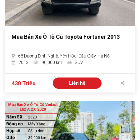
Mua Bán Xe Ô Tô Cũ Toyota Fortuner 2013
68 Dương Đình Nghệ, Yên Hòa, Cầu Giấy, Hà Nội
2013
90,000 km
SUV
430 Triệu
Liên hệ
Mua Bán Xe Ô Tô Cũ Vinfast
Lux A 2.0 2020
Năm SX
2020
Động cơ
Máy Xăng
Hộp số
Số tự động
Odo
39,000 km