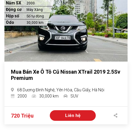
Năm SX
2000
Động cơ
Máy Xăng
Hộp số
Số tự động
Odo
30,000 km
Mua Bán Xe Ô Tô Cũ Nissan XTrail 2019 2.5Sv
Premium
68 Dương Đình Nghệ, Yên Hòa, Cầu Giấy, Hà Nội
2000
30,000 km
SUV
720 Triệu
Liên hệ