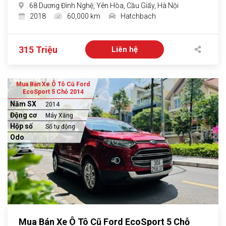
68 Dương Đình Nghệ, Yên Hòa, Cầu Giấy, Hà Nội
2018
60,000 km
Hatchbach
315 Triệu
Liên hệ
Mua Bán Xe Ô Tô Cũ Ford
EcoSport 5 Chỗ 2014
Năm SX
2014
Động cơ
Máy Xăng
Hộp số
Số tự động
Odo
Mua Bán Xe Ô Tô Cũ Ford EcoSport 5 Chỗ