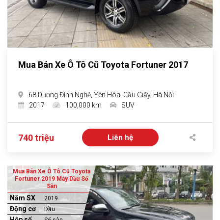
Mua Bán Xe Ô Tô Cũ Toyota Fortuner 2017
68 Dương Đình Nghệ, Yên Hòa, Cầu Giấy, Hà Nội
2017
100,000 km
SUV
740 triệu
Liên hệ
Mua Bán Xe Ô Tô Cũ Toyota
Fortuner 2019 Máy Dầu Số
Sàn
Năm SX
2019
Động cơ
Dầu
Hộp số