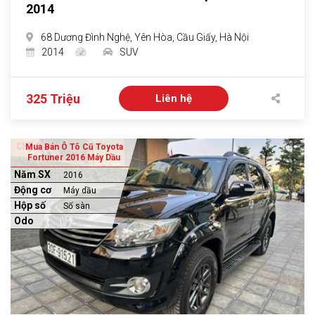
2014
68 Dương Đình Nghệ, Yên Hòa, Cầu Giấy, Hà Nội
2014
SUV
325 Triệu
Liên hệ
Mua Bán Ô Tô Cũ Toyota
Fortuner 2016 Máy Dầu
Năm SX
2016
Động cơ
Máy dầu
Hộp số
Số sàn
Odo