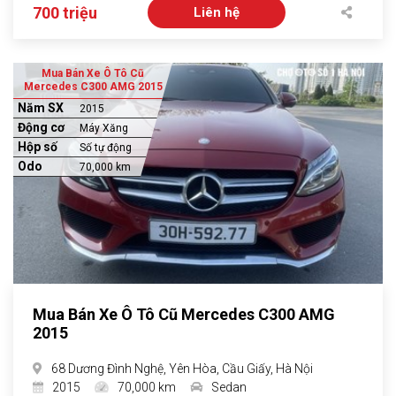
700 triệu
Liên hệ
Mua Bán Xe Ô Tô Cũ
Mercedes C300 AMG 2015
Năm SX
2015
Động cơ
Máy Xăng
Hộp số
Số tự động
Odo
70,000 km
Mua Bán Xe Ô Tô Cũ Mercedes C300 AMG
2015
68 Dương Đình Nghệ, Yên Hòa, Cầu Giấy, Hà Nội
2015
70,000 km
Sedan