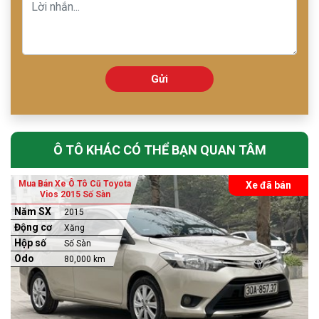
Gửi
Ô TÔ KHÁC CÓ THỂ BẠN QUAN TÂM
Mua Bán Xe Ô Tô Cũ Toyota
Xe đã bán
Vios 2015 Số Sàn
Năm SX
2015
Động cơ
Xăng
Hộp số
Số Sàn
Odo
80,000 km