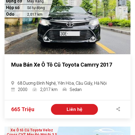
Động cơ
Máy Xăng
Hộp số
Số tự động
Odo
2,017 km
Mua Bán Xe Ô Tô Cũ Toyota Camrry 2017
68 Dương Đình Nghệ, Yên Hòa, Cầu Giấy, Hà Nội
2000
2,017 km
Sedan
665 Triệu
Liên hệ
Xe Ô tô Cũ Toyota Veloz
Cross CVT Màu Đỏ Mới Đi 3,5