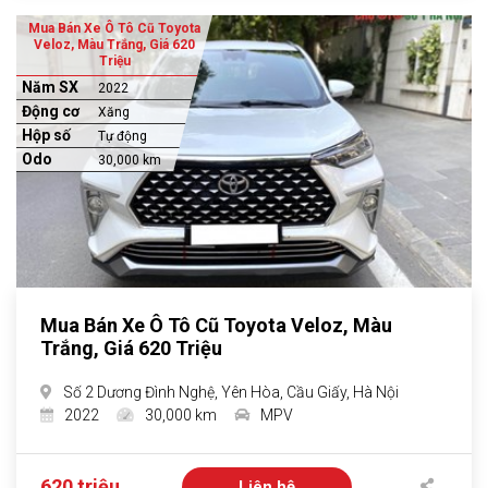
Mua Bán Xe Ô Tô Cũ Toyota
Veloz, Màu Trắng, Giá 620
Triệu
Năm SX
2022
Động cơ
Xăng
Hộp số
Tự động
Odo
30,000 km
Mua Bán Xe Ô Tô Cũ Toyota Veloz, Màu
Trắng, Giá 620 Triệu
Số 2 Dương Đình Nghệ, Yên Hòa, Cầu Giấy, Hà Nội
2022
30,000 km
MPV
620 triệu
Liên hệ