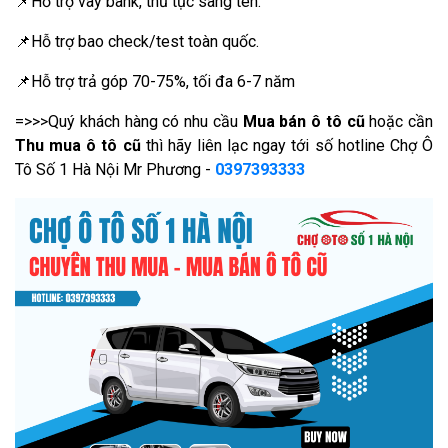
📌Hỗ trợ vay bank, thủ tục sang tên.
📌Hỗ trợ bao check/test toàn quốc.
📌Hỗ trợ trả góp 70-75%, tối đa 6-7 năm
=>>>Quý khách hàng có nhu cầu
Mua bán ô tô cũ
hoặc cần
Thu mua ô tô cũ
thì hãy liên lạc ngay tới số hotline Chợ Ô
Tô Số 1 Hà Nội Mr Phương -
0397393333