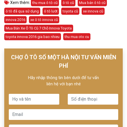
Xem thêm:
thu mua ô tô cũ
ô tô cũ
Mua bán ô tô cũ
ô tô đã qua sử dụng
ô tô lướt
toyota cũ
xe innova cũ
innova 2016
xe ô tô innova cũ
Mua Bán Xe Ô Tô Cũ 7 Chỗ Innova Toyota
toyota innova 2016 gia bao nhieu
thu mua oto cu
CHỢ Ô TÔ SỐ MỘT HÀ NỘI TƯ VẤN MIỄN
PHÍ
Hãy nhập thông tin bên dưới để tư vấn
liên hệ với bạn nhé