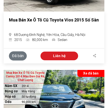
Mua Bán Xe Ô Tô Cũ Toyota Vios 2015 Số Sàn
68 Dương Đình Nghệ, Yên Hòa, Cầu Giấy, Hà Nội
2015
80,000 km
Sedan
Đã bán
Liên hệ
Mua Bán Xe Ô Tô Cũ Toyota
Xe đã bán
Camry 2014 Màu Đen Giá Rẻ,
Chất Lượng
Năm SX
2014
Động cơ
Máy Xăng
Hộp số
Số tự động
Odo
90,000 km