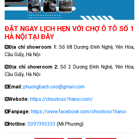
ĐẶT NGAY LỊCH HẸN VỚI CHỢ Ô TÔ SỐ 1
HÀ NỘI TẠI ĐÂY
❎
Địa chỉ showroom 1:
Số 68 Dương Đình Nghệ, Yên Hòa,
Cầu Giấy, Hà Nội
❎
Địa chỉ showroom 2:
Số 2 Dương Đình Nghệ, Yên Hòa,
Cầu Giấy, Hà Nội
❎
Email:
phuongbach.ceo@gmail.com
❎
Website:
https://chootoso1hanoi.com/
❎Fanpage:
https://www.facebook.com/chootoso1hanoi
❎
Hotline:
0397393333
(Mr.Phương)