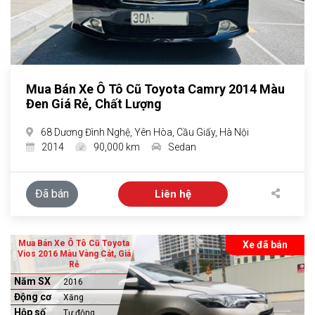
Mua Bán Xe Ô Tô Cũ Toyota Camry 2014 Màu
Đen Giá Rẻ, Chất Lượng
68 Dương Đình Nghệ, Yên Hòa, Cầu Giấy, Hà Nội
2014
90,000 km
Sedan
Đã bán
Liên hệ
Mua Bán Xe Ô Tô Cũ Toyota
Xe đã bán
Vios 2016 Màu Vàng Cát, Giá
Rẻ
Năm SX
2016
Động cơ
Xăng
Hộp số
Tự động