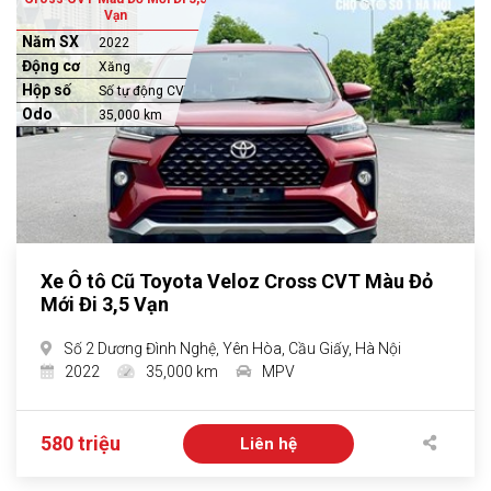
Vạn
Năm SX
2022
Động cơ
Xăng
Hộp số
Số tự động CVT
Odo
35,000 km
Xe Ô tô Cũ Toyota Veloz Cross CVT Màu Đỏ
Mới Đi 3,5 Vạn
Số 2 Dương Đình Nghệ, Yên Hòa, Cầu Giấy, Hà Nội
2022
35,000 km
MPV
580 triệu
Liên hệ