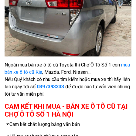
Ngoài mua bán xe ô tô cũ Toyota thì Chợ Ô Tô Số 1 còn
mua
bán xe ô tô cũ Kia
, Mazda, Ford, Nissan,...
Nếu Quý khách có nhu cầu tìm kiếm hoặc mua xe thì hãy liên
lạc ngay tới số
0397393333
để được các tư vấn viên chúng
tôi tư vấn miễn phí.
CAM KẾT KHI MUA - BÁN XE Ô TÔ CŨ TẠI
CHỢ Ô TÔ SỐ 1 HÀ NỘI
📌Cam kết chất lượng bằng văn bản