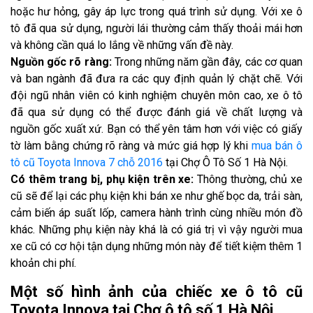
hoặc hư hỏng, gây áp lực trong quá trình sử dụng. Với xe ô
tô đã qua sử dụng, người lái thường cảm thấy thoải mái hơn
và không cần quá lo lắng về những vấn đề này.
Nguồn gốc rõ ràng:
Trong những năm gần đây, các cơ quan
và ban ngành đã đưa ra các quy định quản lý chặt chẽ. Với
đội ngũ nhân viên có kinh nghiệm chuyên môn cao, xe ô tô
đã qua sử dụng có thể được đánh giá về chất lượng và
nguồn gốc xuất xứ. Bạn có thể yên tâm hơn với việc có giấy
tờ làm bằng chứng rõ ràng và mức giá hợp lý khi
mua bán ô
tô cũ Toyota Innova 7 chỗ 2016
tại Chợ Ô Tô Số 1 Hà Nội.
Có thêm trang bị, phụ kiện trên xe:
Thông thường, chủ xe
cũ sẽ để lại các phụ kiện khi bán xe như ghế bọc da, trải sàn,
cảm biến áp suất lốp, camera hành trình cùng nhiều món đồ
khác. Những phụ kiện này khá là có giá trị vì vậy người mua
xe cũ có cơ hội tận dụng những món này để tiết kiệm thêm 1
khoản chi phí.
Một số hình ảnh của chiếc xe ô tô cũ
Toyota Innova tại Chợ ô tô số 1 Hà Nội