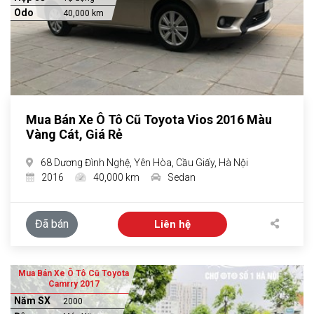
Odo
40,000 km
Mua Bán Xe Ô Tô Cũ Toyota Vios 2016 Màu
Vàng Cát, Giá Rẻ
68 Dương Đình Nghệ, Yên Hòa, Cầu Giấy, Hà Nội
2016
40,000 km
Sedan
Đã bán
Liên hệ
Mua Bán Xe Ô Tô Cũ Toyota
Camrry 2017
Năm SX
2000