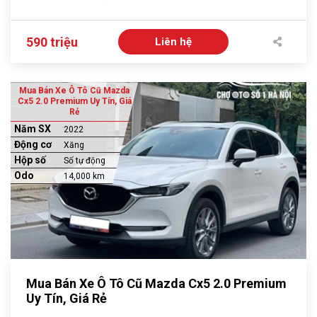
590 triệu
Liên hệ
Mua Bán Xe Ô Tô Cũ Mazda
Cx5 2.0 Premium Uy Tín, Giá
Rẻ
Năm SX
2022
Động cơ
Xăng
Hộp số
Số tự động
Odo
14,000 km
Mua Bán Xe Ô Tô Cũ Mazda Cx5 2.0 Premium
Uy Tín, Giá Rẻ