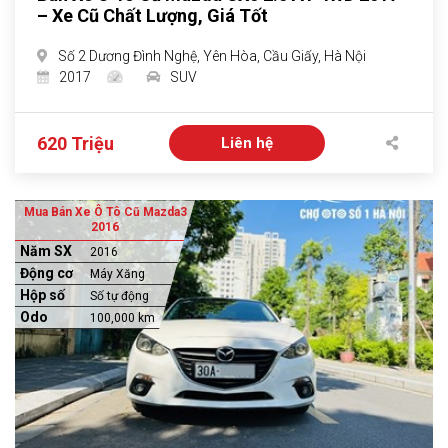
– Xe Cũ Chất Lượng, Giá Tốt
Số 2 Dương Đình Nghệ, Yên Hòa, Cầu Giấy, Hà Nội
2017
SUV
620 Triệu
Liên hệ
Mua Bán Xe Ô Tô Cũ Mazda3
2016
Năm SX
2016
Động cơ
Máy Xăng
Hộp số
Số tự động
Odo
100,000 km