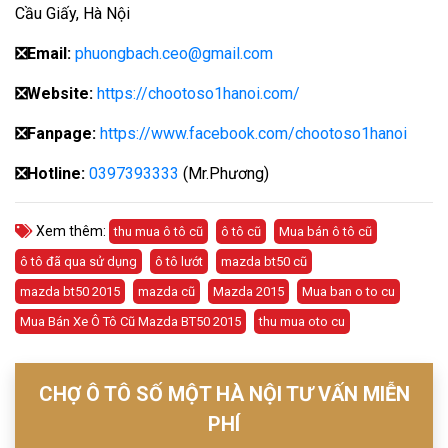
Cầu Giấy, Hà Nội
❎
Email:
phuongbach.ceo@gmail.com
❎
Website:
https://chootoso1hanoi.com/
❎Fanpage:
https://www.facebook.com/chootoso1hanoi
❎
Hotline:
0397393333
(Mr.Phương)
Xem thêm:
thu mua ô tô cũ
ô tô cũ
Mua bán ô tô cũ
ô tô đã qua sử dụng
ô tô lướt
mazda bt50 cũ
mazda bt50 2015
mazda cũ
Mazda 2015
Mua ban o to cu
Mua Bán Xe Ô Tô Cũ Mazda BT50 2015
thu mua oto cu
CHỢ Ô TÔ SỐ MỘT HÀ NỘI TƯ VẤN MIỄN
PHÍ