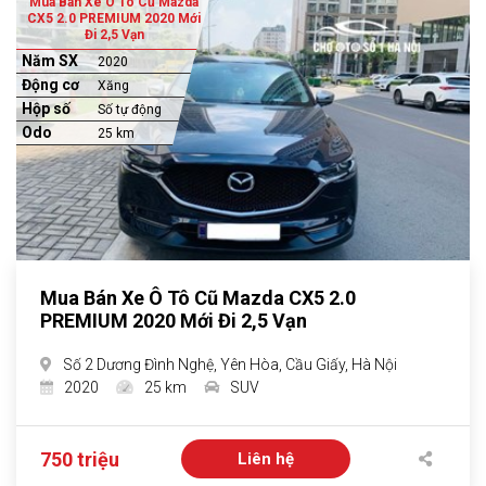
Mua Bán Xe Ô Tô Cũ Mazda
CX5 2.0 PREMIUM 2020 Mới
Đi 2,5 Vạn
Năm SX
2020
Động cơ
Xăng
Hộp số
Số tự động
Odo
25 km
Mua Bán Xe Ô Tô Cũ Mazda CX5 2.0
PREMIUM 2020 Mới Đi 2,5 Vạn
Số 2 Dương Đình Nghệ, Yên Hòa, Cầu Giấy, Hà Nội
2020
25 km
SUV
750 triệu
Liên hệ