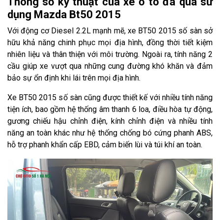
Thông số kỹ thuật của xe ô tô đã qua sử
dụng Mazda Bt50 2015
Với động cơ Diesel 2.2L mạnh mẽ, xe BT50 2015 số sàn sở
hữu khả năng chinh phục mọi địa hình, đồng thời tiết kiệm
nhiên liệu và thân thiện với môi trường. Ngoài ra, tính năng 2
cầu giúp xe vượt qua những cung đường khó khăn và đảm
bảo sự ổn định khi lái trên mọi địa hình.
Xe BT50 2015 số sàn cũng được thiết kế với nhiều tính năng
tiện ích, bao gồm hệ thống âm thanh 6 loa, điều hòa tự động,
gương chiếu hậu chỉnh điện, kính chỉnh điện và nhiều tính
năng an toàn khác như hệ thống chống bó cứng phanh ABS,
hỗ trợ phanh khẩn cấp EBD, cảm biến lùi và túi khí an toàn.