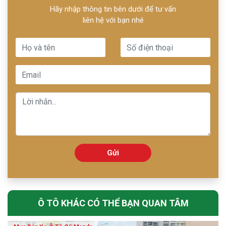
Hãy nhập thông tin bên dưới để tư vấn
liên hệ với bạn nhé
Gửi
Ô TÔ KHÁC CÓ THỂ BẠN QUAN TÂM