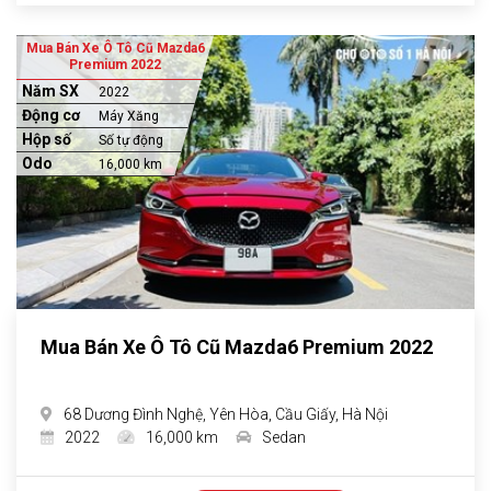
Mua Bán Xe Ô Tô Cũ Mazda6
Premium 2022
Năm SX
2022
Động cơ
Máy Xăng
Hộp số
Số tự động
Odo
16,000 km
Mua Bán Xe Ô Tô Cũ Mazda6 Premium 2022
68 Dương Đình Nghệ, Yên Hòa, Cầu Giấy, Hà Nội
2022
16,000 km
Sedan