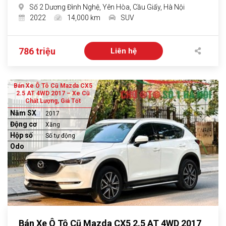
Số 2 Dương Đình Nghệ, Yên Hòa, Cầu Giấy, Hà Nội
2022
14,000 km
SUV
786 triệu
Liên hệ
Bán Xe Ô Tô Cũ Mazda CX5
2.5 AT 4WD 2017 – Xe Cũ
Chất Lượng, Giá Tốt
Năm SX
2017
Động cơ
Xăng
Hộp số
Số tự động
Odo
Bán Xe Ô Tô Cũ Mazda CX5 2.5 AT 4WD 2017