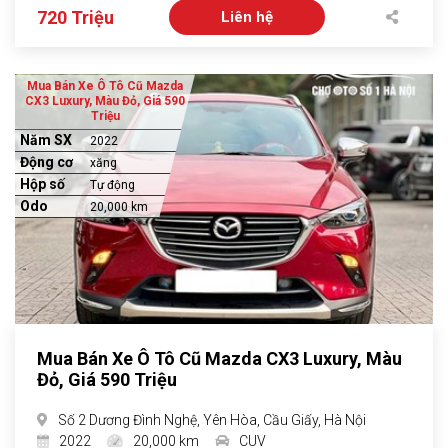
720 Triệu
Liên hệ
Mua Bán Xe Ô Tô Cũ Mazda
CX3 Luxury, Màu Đỏ, Giá 590
Triệu
Năm SX
2022
Động cơ
xăng
Hộp số
Tự động
Odo
20,000 km
Mua Bán Xe Ô Tô Cũ Mazda CX3 Luxury, Màu
Đỏ, Giá 590 Triệu
Số 2 Dương Đình Nghệ, Yên Hòa, Cầu Giấy, Hà Nội
2022
20,000 km
CUV