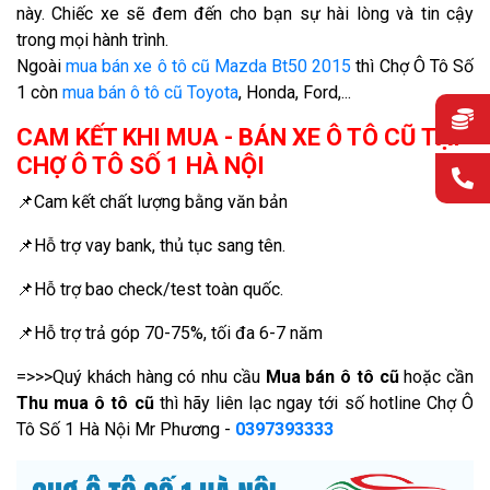
này. Chiếc xe sẽ đem đến cho bạn sự hài lòng và tin cậy
trong mọi hành trình.
Ngoài
mua bán xe ô tô cũ Mazda Bt50 2015
thì Chợ Ô Tô Số
1 còn
mua bán ô tô cũ Toyota
, Honda, Ford,...
CAM KẾT KHI MUA - BÁN XE Ô TÔ CŨ TẠI
CHỢ Ô TÔ SỐ 1 HÀ NỘI
📌Cam kết chất lượng bằng văn bản
📌Hỗ trợ vay bank, thủ tục sang tên.
📌Hỗ trợ bao check/test toàn quốc.
📌Hỗ trợ trả góp 70-75%, tối đa 6-7 năm
=>>>Quý khách hàng có nhu cầu
Mua bán ô tô cũ
hoặc cần
Thu mua ô tô cũ
thì hãy liên lạc ngay tới số hotline Chợ Ô
Tô Số 1 Hà Nội Mr Phương -
0397393333