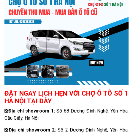
ĐẶT NGAY LỊCH HẸN VỚI CHỢ Ô TÔ SỐ 1
HÀ NỘI TẠI ĐÂY
❎
Địa chỉ showroom 1:
Số 68 Dương Đình Nghệ, Yên Hòa,
Cầu Giấy, Hà Nội
❎
Địa chỉ showroom 2:
Số 2 Dương Đình Nghệ, Yên Hòa,