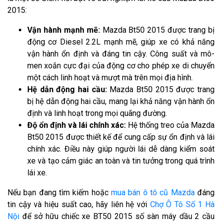
2015:
Vận hành mạnh mẽ:
Mazda Bt50 2015 được trang bị
động cơ Diesel 2.2L mạnh mẽ, giúp xe có khả năng
vận hành ổn định và đáng tin cậy. Công suất và mô-
men xoắn cực đại của động cơ cho phép xe di chuyển
một cách linh hoạt và mượt mà trên mọi địa hình.
Hệ dẫn động hai cầu:
Mazda Bt50 2015 được trang
bị hệ dẫn động hai cầu, mang lại khả năng vận hành ổn
định và linh hoạt trong mọi quãng đường.
Độ ổn định và lái chính xác:
Hệ thống treo của Mazda
Bt50 2015 được thiết kế để cung cấp sự ổn định và lái
chính xác. Điều này giúp người lái dễ dàng kiểm soát
xe và tạo cảm giác an toàn và tin tưởng trong quá trình
lái xe.
Nếu bạn đang tìm kiếm hoặc
mua bán ô tô cũ Mazda
đáng
tin cậy và hiệu suất cao, hãy liên hệ với
Chợ Ô Tô Số 1 Hà
Nội
để sở hữu chiếc xe BT50 2015 số sàn máy dầu 2 cầu