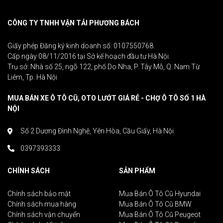
CÔNG TY TNHH VẬN TẢI PHƯƠNG BÁCH
Giấy phép Đăng ký kinh doanh số: 0107550768.
Cấp ngày 08/11/2016 tại Sở kế hoạch đầu tư Hà Nội.
Trụ sở: Nhà số 25, ngõ 122, phố Do Nha, P. Tây Mỗ, Q. Nam Từ
Liêm, Tp. Hà Nội
MUA BÁN XE Ô TÔ CŨ, OTO LƯỚT GIÁ RẺ - CHỢ Ô TÔ SỐ 1 HÀ
NỘI
Số 2 Dương Đình Nghệ, Yên Hòa, Cầu Giấy, Hà Nội
0397393333
CHÍNH SÁCH
SẢN PHẨM
Chính sách bảo mật
Mua Bán Ô Tô Cũ Hyundai
Chính sách mua hàng
Mua Bán Ô Tô Cũ BMW
Chính sách vận chuyển
Mua Bán Ô Tô Cũ Peugeot