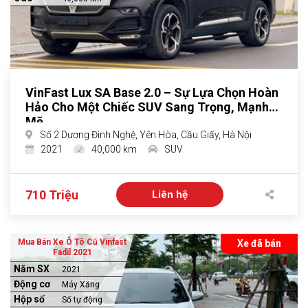
VinFast Lux SA Base 2.0 – Sự Lựa Chọn Hoàn
Hảo Cho Một Chiếc SUV Sang Trọng, Mạnh
Mẽ
Số 2 Dương Đình Nghệ, Yên Hòa, Cầu Giấy, Hà Nội
2021
40,000 km
SUV
710 Triệu
Liên hệ
Mua Bán Xe Ô Tô Cũ Vinfast
Xe đã bán
Fadil 2021
Năm SX
2021
Động cơ
Máy Xăng
Hộp số
Số tự động