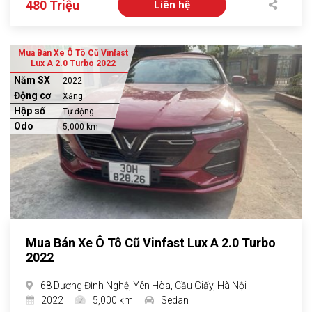
480 Triệu
Liên hệ
Mua Bán Xe Ô Tô Cũ Vinfast
Lux A 2.0 Turbo 2022
Năm SX
2022
Động cơ
Xăng
Hộp số
Tự động
Odo
5,000 km
Mua Bán Xe Ô Tô Cũ Vinfast Lux A 2.0 Turbo
2022
68 Dương Đình Nghệ, Yên Hòa, Cầu Giấy, Hà Nội
2022
5,000 km
Sedan