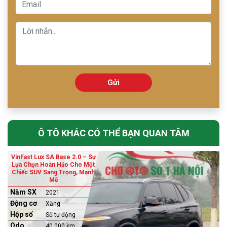
Gửi
Ô TÔ KHÁC CÓ THỂ BẠN QUAN TÂM
VinFast Lux SA Base 2.0 – Sự
Lựa Chọn Hoàn Hảo Cho Một
Chiếc SUV Sang Trọng, Mạnh
Mẽ
Năm SX
2021
Động cơ
Xăng
Hộp số
Số tự động
Odo
40,000 km