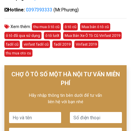
❎
Hotline:
0397393333
(Mr.Phương)
Xem thêm:
thu mua ô tô cũ
ô tô cũ
Mua bán ô tô cũ
ô tô đã qua sử dụng
ô tô lướt
Mua Bán Xe Ô Tô Cũ Vinfast 2019
fadil cũ
vinfast fadil cũ
fadil 2019
Vinfast 2019
thu mua oto cu
CHỢ Ô TÔ SỐ MỘT HÀ NỘI TƯ VẤN MIỄN
PHÍ
Hãy nhập thông tin bên dưới để tư vấn
liên hệ với bạn nhé