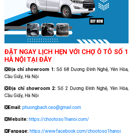
ĐẶT NGAY LỊCH HẸN VỚI CHỢ Ô TÔ SỐ 1
HÀ NỘI TẠI ĐÂY
❎
Địa chỉ showroom 1:
Số 68 Dương Đình Nghệ, Yên Hòa,
Cầu Giấy, Hà Nội
❎
Địa chỉ showroom 2:
Số 2 Dương Đình Nghệ, Yên Hòa,
Cầu Giấy, Hà Nội
❎
Email:
phuongbach.ceo@gmail.com
❎
Website:
https://chootoso1hanoi.com/
❎Fanpage:
https://www.facebook.com/chootoso1hanoi