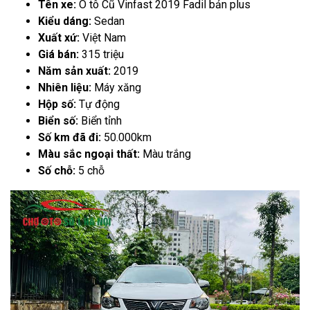
Tên xe:
Ô tô Cũ Vinfast 2019 Fadil bản plus
Kiểu dáng:
Sedan
Xuất xứ:
Việt Nam
Giá bán:
315 triệu
Năm sản xuất:
2019
Nhiên liệu:
Máy xăng
Hộp số:
Tự động
Biển số:
Biển tỉnh
Số km đã đi:
50.000km
Màu sắc ngoại thất:
Màu trắng
Số chỗ:
5 chỗ