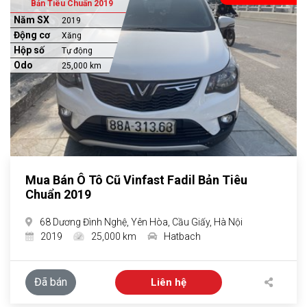
Bản Tiêu Chuẩn 2019
Năm SX
2019
Động cơ
Xăng
Hộp số
Tự động
Odo
25,000 km
Mua Bán Ô Tô Cũ Vinfast Fadil Bản Tiêu
Chuẩn 2019
68 Dương Đình Nghệ, Yên Hòa, Cầu Giấy, Hà Nội
2019
25,000 km
Hatbach
Đã bán
Liên hệ