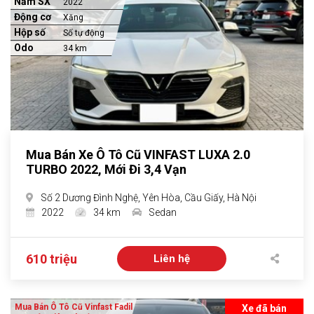
Năm SX
2022
Động cơ
Xăng
Hộp số
Số tự động
Odo
34 km
Mua Bán Xe Ô Tô Cũ VINFAST LUXA 2.0
TURBO 2022, Mới Đi 3,4 Vạn
Số 2 Dương Đình Nghệ, Yên Hòa, Cầu Giấy, Hà Nội
2022
34 km
Sedan
610 triệu
Liên hệ
Mua Bán Ô Tô Cũ Vinfast Fadil
Xe đã bán