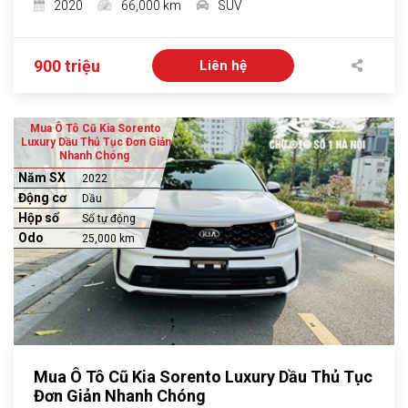
2020
66,000 km
SUV
900 triệu
Liên hệ
Mua Ô Tô Cũ Kia Sorento
Luxury Dầu Thủ Tục Đơn Giản
Nhanh Chóng
Năm SX
2022
Động cơ
Dầu
Hộp số
Số tự động
Odo
25,000 km
Mua Ô Tô Cũ Kia Sorento Luxury Dầu Thủ Tục
Đơn Giản Nhanh Chóng