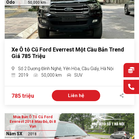
Odo
50,000 km
Xe Ô tô Cũ Ford Everrest Một Cầu Bản Trend
Giá 785 Triệu
Số 2 Dương Đình Nghệ, Yên Hòa, Cầu Giấy, Hà Nội
2019
50,000 km
SUV
785 triệu
Liên hệ
Mua Bán Ô Tô Cũ Ford
Everest 2018 Màu Đỏ, Đi 8
Vạn
Năm SX
2018