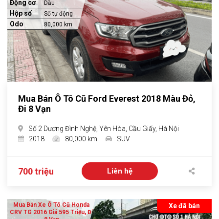
Động cơ
Dầu
Hộp số
Số tự động
Odo
80,000 km
Mua Bán Ô Tô Cũ Ford Everest 2018 Màu Đỏ,
Đi 8 Vạn
Số 2 Dương Đình Nghệ, Yên Hòa, Cầu Giấy, Hà Nội
2018
80,000 km
SUV
700 triệu
Liên hệ
Mua Bán Xe Ô Tô Cũ Honda
Xe đã bán
CRV TG 2016 Giá 595 Triệu, Đi