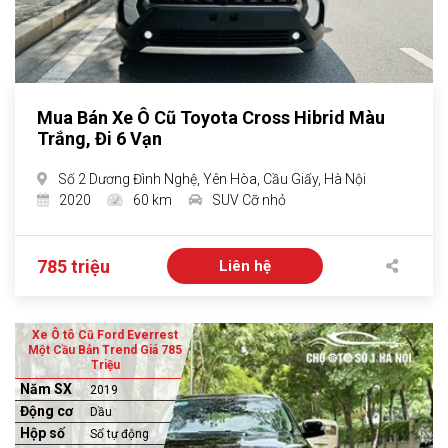
Mua Bán Xe Ô Cũ Toyota Cross Hibrid Màu
Trắng, Đi 6 Vạn
Số 2 Dương Đình Nghệ, Yên Hòa, Cầu Giấy, Hà Nội
2020
60 km
SUV Cỡ nhỏ
785 triệu
Liên hệ
Xe Ô tô Cũ Ford Everrest
Một Cầu Bản Trend Giá 785
Triệu
Năm SX
2019
Động cơ
Dầu
Hộp số
Số tự động