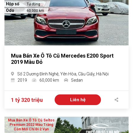
Hộp số
Tự động
Odo
60,000 km
Mua Bán Xe Ô Tô Cũ Mercedes E200 Sport
2019 Màu Đỏ
Số 2 Dương Đình Nghệ, Yên Hòa, Cầu Giấy, Hà Nội
2019
60,000 km
Sedan
1 tỷ 320 triệu
Liên hệ
Mua Bán Xe Ô Tô Cũ Seltos
Premium 2022 Màu Trắng
Còn Mới Chỉ Đi 2 Vạn