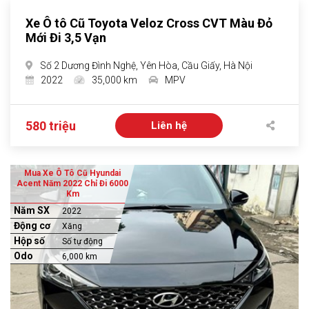
Xe Ô tô Cũ Toyota Veloz Cross CVT Màu Đỏ
Mới Đi 3,5 Vạn
Số 2 Dương Đình Nghệ, Yên Hòa, Cầu Giấy, Hà Nội
2022
35,000 km
MPV
580 triệu
Liên hệ
Mua Xe Ô Tô Cũ Hyundai
Acent Năm 2022 Chỉ Đi 6000
Km
Năm SX
2022
Động cơ
Xăng
Hộp số
Số tự động
Odo
6,000 km