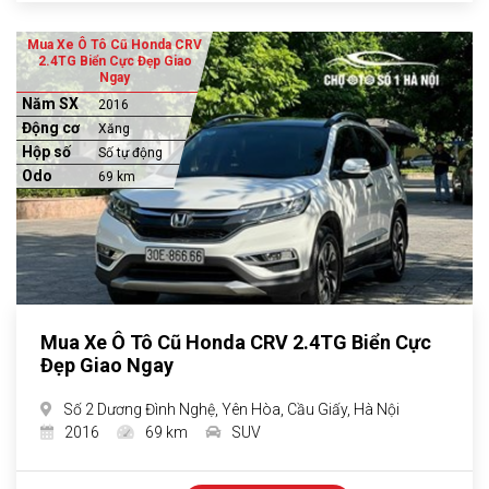
Mua Xe Ô Tô Cũ Honda CRV
2.4TG Biển Cực Đẹp Giao
Ngay
Năm SX
2016
Động cơ
Xăng
Hộp số
Số tự động
Odo
69 km
Mua Xe Ô Tô Cũ Honda CRV 2.4TG Biển Cực
Đẹp Giao Ngay
Số 2 Dương Đình Nghệ, Yên Hòa, Cầu Giấy, Hà Nội
2016
69 km
SUV