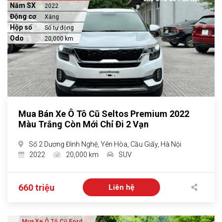
Năm SX
2022
Động cơ
Xăng
Hộp số
Số tự động
Odo
20,000 km
Mua Bán Xe Ô Tô Cũ Seltos Premium 2022
Màu Trắng Còn Mới Chỉ Đi 2 Vạn
Số 2 Dương Đình Nghệ, Yên Hòa, Cầu Giấy, Hà Nội
2022
20,000 km
SUV
660 triệu
Liên hệ
Mua Xe Ô Tô Cũ Ford