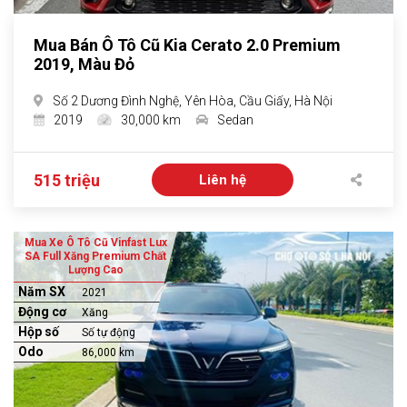
Mua Bán Ô Tô Cũ Kia Cerato 2.0 Premium
2019, Màu Đỏ
Số 2 Dương Đình Nghệ, Yên Hòa, Cầu Giấy, Hà Nội
2019
30,000 km
Sedan
515 triệu
Liên hệ
Mua Xe Ô Tô Cũ Vinfast Lux
SA Full Xăng Premium Chất
Lượng Cao
Năm SX
2021
Động cơ
Xăng
Hộp số
Số tự động
Odo
86,000 km