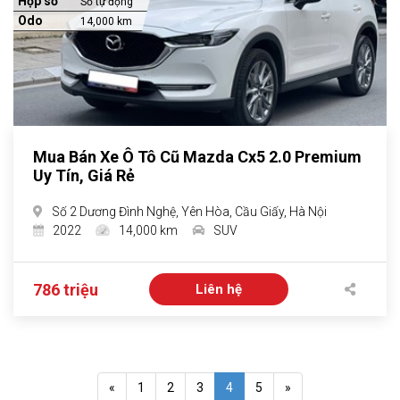
Hộp số
Số tự động
Odo
14,000 km
Mua Bán Xe Ô Tô Cũ Mazda Cx5 2.0 Premium
Uy Tín, Giá Rẻ
Số 2 Dương Đình Nghệ, Yên Hòa, Cầu Giấy, Hà Nội
2022
14,000 km
SUV
786 triệu
Liên hệ
«
1
2
3
4
5
»