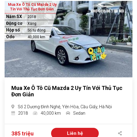
Mua Xe Ô Tô Cũ Mazda 2 Uy
Tín Với Thủ Tục Đơn Giản
Năm SX
2018
Động cơ
Xăng
Hộp số
Số tự động
Odo
40,000 km
Mua Xe Ô Tô Cũ Mazda 2 Uy Tín Với Thủ Tục
Đơn Giản
Số 2 Dương Đình Nghệ, Yên Hòa, Cầu Giấy, Hà Nội
2018
40,000 km
Sedan
385 triệu
Liên hệ