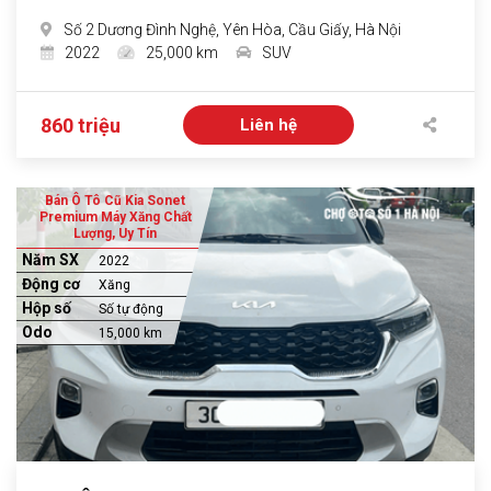
Số 2 Dương Đình Nghệ, Yên Hòa, Cầu Giấy, Hà Nội
2022
25,000 km
SUV
860 triệu
Liên hệ
Bán Ô Tô Cũ Kia Sonet
Premium Máy Xăng Chất
Lượng, Uy Tín
Năm SX
2022
Động cơ
Xăng
Hộp số
Số tự động
Odo
15,000 km