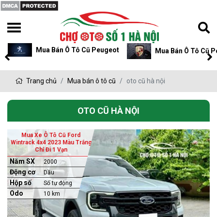
Mua Bán Ô Tô Cũ Peugeot
Mua Bán Ô Tô Cũ P
Trang chủ
Mua bán ô tô cũ
oto cũ hà nội
OTO CŨ HÀ NỘI
Mua Xe Ô Tô Cũ Ford
Wintrack 4x4 2023 Màu Trắng
Chỉ Đi 1 Vạn
Năm SX
2000
Động cơ
Dầu
Hộp số
Số tự động
Odo
10 km