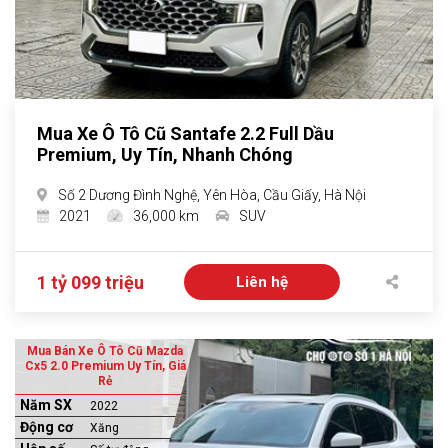
Mua Xe Ô Tô Cũ Santafe 2.2 Full Dầu
Premium, Uy Tín, Nhanh Chóng
Số 2 Dương Đình Nghệ, Yên Hòa, Cầu Giấy, Hà Nội
2021
36,000 km
SUV
1 tỷ 099 triệu
Liên hệ
Mua Bán Xe Ô Tô Cũ Mazda
Cx5 2.0 Premium Uy Tín, Giá
Rẻ
Năm SX
2022
Động cơ
Xăng