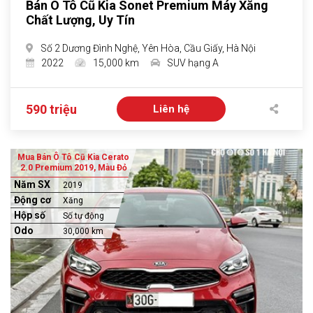
Bán Ô Tô Cũ Kia Sonet Premium Máy Xăng
Chất Lượng, Uy Tín
Số 2 Dương Đình Nghệ, Yên Hòa, Cầu Giấy, Hà Nội
2022
15,000 km
SUV hạng A
590 triệu
Liên hệ
Mua Bán Ô Tô Cũ Kia Cerato
2.0 Premium 2019, Màu Đỏ
Năm SX
2019
Động cơ
Xăng
Hộp số
Số tự động
Odo
30,000 km