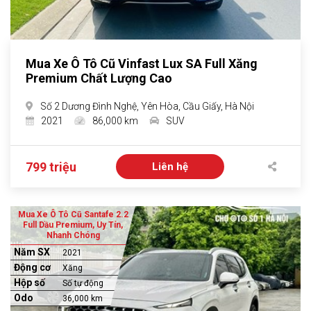
Mua Xe Ô Tô Cũ Vinfast Lux SA Full Xăng
Premium Chất Lượng Cao
Số 2 Dương Đình Nghệ, Yên Hòa, Cầu Giấy, Hà Nội
2021
86,000 km
SUV
799 triệu
Liên hệ
Mua Xe Ô Tô Cũ Santafe 2.2
Full Dầu Premium, Uy Tín,
Nhanh Chóng
Năm SX
2021
Động cơ
Xăng
Hộp số
Số tự động
Odo
36,000 km