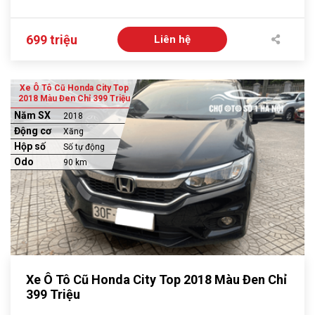
699 triệu
Liên hệ
Xe Ô Tô Cũ Honda City Top
2018 Màu Đen Chỉ 399 Triệu
Năm SX
2018
Động cơ
Xăng
Hộp số
Số tự động
Odo
90 km
Xe Ô Tô Cũ Honda City Top 2018 Màu Đen Chỉ
399 Triệu