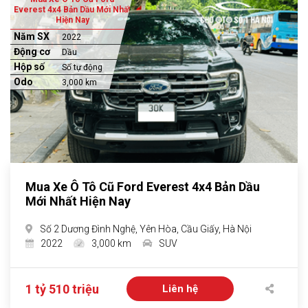
Everest 4x4 Bản Dầu Mới Nhất
Hiện Nay
Năm SX
2022
Động cơ
Dầu
Hộp số
Số tự động
Odo
3,000 km
Mua Xe Ô Tô Cũ Ford Everest 4x4 Bản Dầu
Mới Nhất Hiện Nay
Số 2 Dương Đình Nghệ, Yên Hòa, Cầu Giấy, Hà Nội
2022
3,000 km
SUV
1 tỷ 510 triệu
Liên hệ