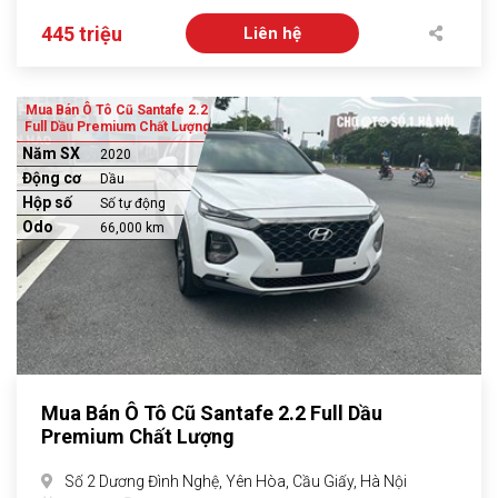
445 triệu
Liên hệ
Mua Bán Ô Tô Cũ Santafe 2.2
Full Dầu Premium Chất Lượng
Năm SX
2020
Động cơ
Dầu
Hộp số
Số tự động
Odo
66,000 km
Mua Bán Ô Tô Cũ Santafe 2.2 Full Dầu
Premium Chất Lượng
Số 2 Dương Đình Nghệ, Yên Hòa, Cầu Giấy, Hà Nội