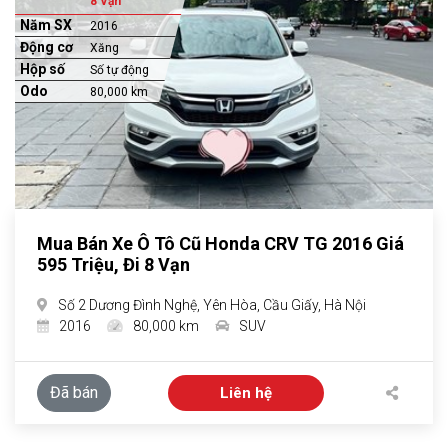
8 Vạn
Năm SX
2016
Động cơ
Xăng
Hộp số
Số tự động
Odo
80,000 km
Mua Bán Xe Ô Tô Cũ Honda CRV TG 2016 Giá
595 Triệu, Đi 8 Vạn
Số 2 Dương Đình Nghệ, Yên Hòa, Cầu Giấy, Hà Nội
2016
80,000 km
SUV
Đã bán
Liên hệ