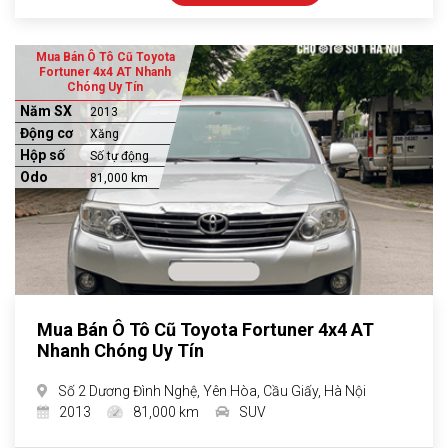
Mua Bán Ô Tô Cũ Toyota
Fortuner 4x4 AT Nhanh
Chóng Uy Tín
Năm SX
2013
Động cơ
Xăng
Hộp số
Số tự động
Odo
81,000 km
Mua Bán Ô Tô Cũ Toyota Fortuner 4x4 AT
Nhanh Chóng Uy Tín
Số 2 Dương Đình Nghệ, Yên Hòa, Cầu Giấy, Hà Nội
2013
81,000 km
SUV