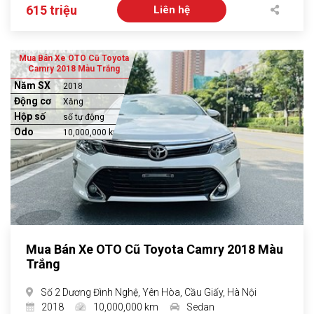
615 triệu
Liên hệ
Mua Bán Xe OTO Cũ Toyota
Camry 2018 Màu Trắng
Năm SX
2018
Động cơ
Xăng
Hộp số
số tự động
Odo
10,000,000 km
Mua Bán Xe OTO Cũ Toyota Camry 2018 Màu
Trắng
Số 2 Dương Đình Nghệ, Yên Hòa, Cầu Giấy, Hà Nội
2018
10,000,000 km
Sedan