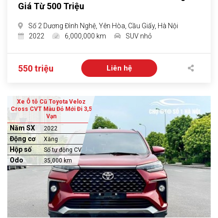
Giá Từ 500 Triệu
Số 2 Dương Đình Nghệ, Yên Hòa, Cầu Giấy, Hà Nội
2022
6,000,000 km
SUV nhỏ
550 triệu
Liên hệ
Xe Ô tô Cũ Toyota Veloz
Cross CVT Màu Đỏ Mới Đi 3,5
Vạn
Năm SX
2022
Động cơ
Xăng
Hộp số
Số tự động CVT
Odo
35,000 km