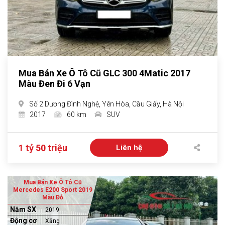
Mua Bán Xe Ô Tô Cũ GLC 300 4Matic 2017
Màu Đen Đi 6 Vạn
Số 2 Dương Đình Nghệ, Yên Hòa, Cầu Giấy, Hà Nội
2017
60 km
SUV
1 tỷ 50 triệu
Liên hệ
Mua Bán Xe Ô Tô Cũ
Mercedes E200 Sport 2019
Màu Đỏ
Năm SX
2019
Động cơ
Xăng