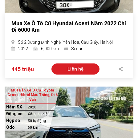
Mua Xe Ô Tô Cũ Hyundai Acent Năm 2022 Chỉ
Đi 6000 Km
Số 2 Dương Đình Nghệ, Yên Hòa, Cầu Giấy, Hà Nội
2022
6,000 km
Sedan
445 triệu
Liên hệ
Mua Bán Xe Ô Cũ Toyota
Cross Hibrid Màu Trắng, Đi 6
Vạn
Năm SX
2020
Động cơ
Xăng lai điện
Hộp số
Số tự động
Odo
60 km