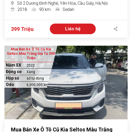
Số 2 Dương Đình Nghệ, Yên Hòa, Cầu Giấy, Hà Nội
2018
90 km
Sedan
399 Triệu
Liên hệ
Mua Bán Xe Ô Tô Cũ Kia
Seltos Màu Trắng Giá Từ 500
Triệu
Năm SX
2022
Động cơ
Xăng
Hộp số
số tự động
Odo
6,000,000 km
Mua Bán Xe Ô Tô Cũ Kia Seltos Màu Trắng