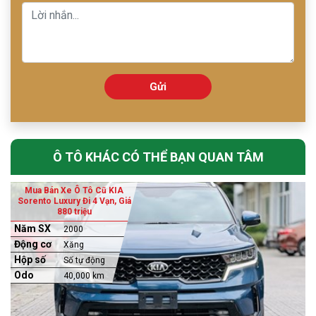
Gửi
Ô TÔ KHÁC CÓ THỂ BẠN QUAN TÂM
Mua Bán Xe Ô Tô Cũ KIA
Sorento Luxury Đi 4 Vạn, Giá
880 triệu
Năm SX
2000
Động cơ
Xăng
Hộp số
Số tự động
Odo
40,000 km