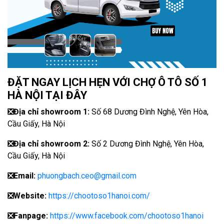
ĐẶT NGAY LỊCH HẸN VỚI CHỢ Ô TÔ SỐ 1
HÀ NỘI TẠI ĐÂY
❎
Địa chỉ showroom 1:
Số 68 Dương Đình Nghệ, Yên Hòa,
Cầu Giấy, Hà Nội
❎
Địa chỉ showroom 2:
Số 2 Dương Đình Nghệ, Yên Hòa,
Cầu Giấy, Hà Nội
❎
Email:
phuongbach.ceo@gmail.com
❎
Website:
https://chootoso1hanoi.com/
❎Fanpage:
https://www.facebook.com/chootoso1hanoi