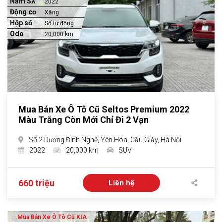
Năm SX
2022
Động cơ
Xăng
Hộp số
Số tự động
Odo
20,000 km
Mua Bán Xe Ô Tô Cũ Seltos Premium 2022
Màu Trắng Còn Mới Chỉ Đi 2 Vạn
Số 2 Dương Đình Nghệ, Yên Hòa, Cầu Giấy, Hà Nội
2022
20,000 km
SUV
660 triệu
Liên hệ
Mua Bán Xe Ô Tô Cũ KIA