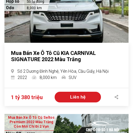
Hộp số
Số tự động
Odo
8,000 km
Mua Bán Xe Ô Tô Cũ KIA CARNIVAL
SIGNATURE 2022 Màu Trắng
Số 2 Dương Đình Nghệ, Yên Hòa, Cầu Giấy, Hà Nội
2022
8,000 km
SUV
1 tỷ 380 triệu
Liên hệ
Mua Bán Xe Ô Tô Cũ Seltos
Premium 2022 Màu Trắng
Còn Mới Chỉ Đi 2 Vạn