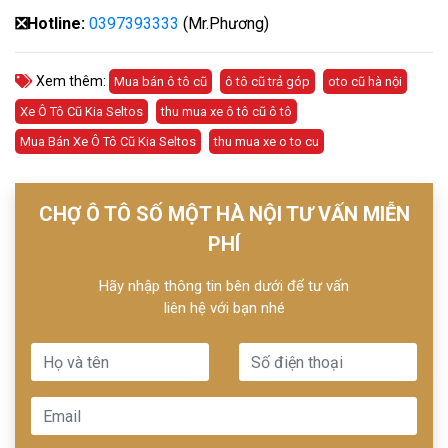
❎
Hotline:
0397393333
(Mr.Phương)
Xem thêm:
Mua bán ô tô cũ
ô tô cũ trả góp
oto cũ hà nội
Xe Ô Tô Cũ Kia Seltos
thu mua xe ô tô cũ ô tô
Mua Bán Xe Ô Tô Cũ Kia Seltos
thu mua xe o to cu
CHỢ Ô TÔ SỐ MỘT HÀ NỘI TƯ VẤN MIỄN
PHÍ
Hãy nhập thông tin bên dưới để tư vấn
liên hệ với bạn nhé