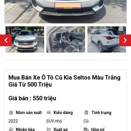
Mua Bán Xe Ô Tô Cũ Kia Seltos Màu Trắng
Giá Từ 500 Triệu
Giá bán : 550 triệu
Năm sản xuất
Kiểu dáng
Tình trạng
2022
SUV nhỏ
Cũ
Nhiên liệu
Xuất xứ
Hộp số