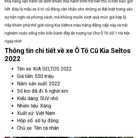
khả năng vận hành ổn định khiến mọi hành trình trở nên thú vị hơn bao giờ
hết. Đây là mẫu xe ô tô cũ đáng cân nhắc cho những ai đặt biệt trọng vào
sự tiện nghi và phong cách, mà không muốn vượt quá mức giá hợp lý.
Hãy khám phá thế giới cùng Kia Seltos màu trắng đẳng cấp này và trải
nghiệm cuộc sống trên bốn bánh đầy ấn tượng tại Chợ Ô Tô Số 1 Hà Nội
ngay nhé!
Thông tin chi tiết về xe Ô Tô Cũ Kia Seltos
2022
Tên xe: KIA SELTOS 2022
Giá tiền: 550 triệu
Năm sản xuất: 2022
Số km đã đi: 6 nghìn km
Kiểu dáng: SUV nhỏ
Nhiên liệu: Xăng
Xuất xứ: Việt Nam
Hộp số: số tự động
Chủ xe: Tên cá nhân