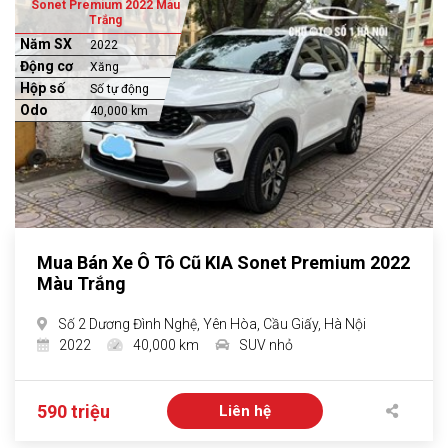
Sonet Premium 2022 Màu
Trắng
Năm SX
2022
Động cơ
Xăng
Hộp số
Số tự động
Odo
40,000 km
Mua Bán Xe Ô Tô Cũ KIA Sonet Premium 2022
Màu Trắng
Số 2 Dương Đình Nghệ, Yên Hòa, Cầu Giấy, Hà Nội
2022
40,000 km
SUV nhỏ
590 triệu
Liên hệ