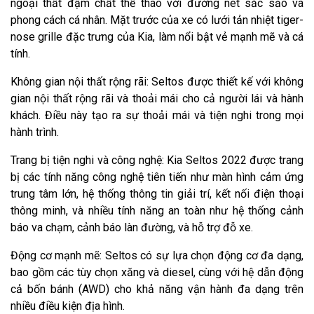
ngoại thất đậm chất thể thao với đường nét sắc sảo và
phong cách cá nhân. Mặt trước của xe có lưới tản nhiệt tiger-
nose grille đặc trưng của Kia, làm nổi bật vẻ mạnh mẽ và cá
tính.
Không gian nội thất rộng rãi: Seltos được thiết kế với không
gian nội thất rộng rãi và thoải mái cho cả người lái và hành
khách. Điều này tạo ra sự thoải mái và tiện nghi trong mọi
hành trình.
Trang bị tiện nghi và công nghệ: Kia Seltos 2022 được trang
bị các tính năng công nghệ tiên tiến như màn hình cảm ứng
trung tâm lớn, hệ thống thông tin giải trí, kết nối điện thoại
thông minh, và nhiều tính năng an toàn như hệ thống cảnh
báo va chạm, cảnh báo làn đường, và hỗ trợ đỗ xe.
Động cơ mạnh mẽ: Seltos có sự lựa chọn động cơ đa dạng,
bao gồm các tùy chọn xăng và diesel, cùng với hệ dẫn động
cả bốn bánh (AWD) cho khả năng vận hành đa dạng trên
nhiều điều kiện địa hình.