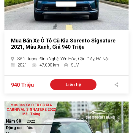
Mua Bán Xe Ô Tô Cũ Kia Sorento Signature
2021, Màu Xanh, Giá 940 Triệu
Số 2 Dương Đình Nghệ, Yên Hòa, Cầu Giấy, Hà Nội
2021
47,000 km
SUV
940 Triệu
Liên hệ
Mua Bán Xe Ô Tô Cũ KIA
CARNIVAL SIGNATURE 2022
Màu Trắng
Năm SX
2022
Động cơ
Dầu