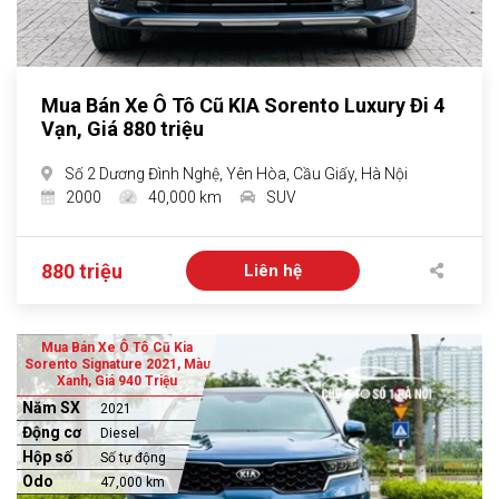
Mua Bán Xe Ô Tô Cũ KIA Sorento Luxury Đi 4
Vạn, Giá 880 triệu
Số 2 Dương Đình Nghệ, Yên Hòa, Cầu Giấy, Hà Nội
2000
40,000 km
SUV
880 triệu
Liên hệ
Mua Bán Xe Ô Tô Cũ Kia
Sorento Signature 2021, Màu
Xanh, Giá 940 Triệu
Năm SX
2021
Động cơ
Diesel
Hộp số
Số tự động
Odo
47,000 km