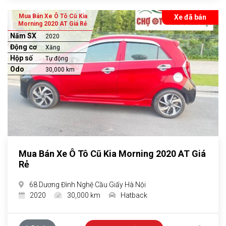
Mua Bán Xe Ô Tô Cũ Kia
Xe đã bán
Morning 2020 AT Giá Rẻ
Năm SX
2020
Động cơ
Xăng
Hộp số
Tự động
Odo
30,000 km
Mua Bán Xe Ô Tô Cũ Kia Morning 2020 AT Giá
Rẻ
68 Dương Đình Nghệ Cầu Giấy Hà Nội
2020
30,000 km
Hatback