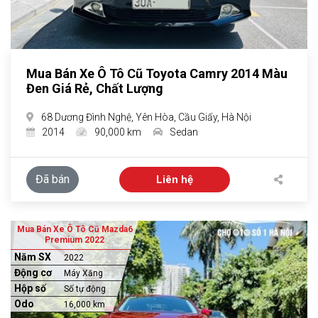
Mua Bán Xe Ô Tô Cũ Toyota Camry 2014 Màu
Đen Giá Rẻ, Chất Lượng
68 Dương Đình Nghệ, Yên Hòa, Cầu Giấy, Hà Nội
2014
90,000 km
Sedan
Đã bán
Liên hệ
Mua Bán Xe Ô Tô Cũ Mazda6
Premium 2022
Năm SX
2022
Động cơ
Máy Xăng
Hộp số
Số tự động
Odo
16,000 km