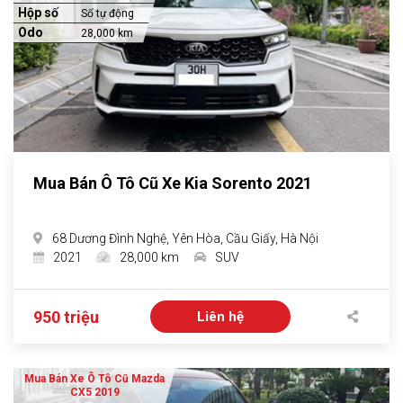
Hộp số
Số tự động
Odo
28,000 km
Mua Bán Ô Tô Cũ Xe Kia Sorento 2021
68 Dương Đình Nghệ, Yên Hòa, Cầu Giấy, Hà Nội
2021
28,000 km
SUV
950 triệu
Liên hệ
Mua Bán Xe Ô Tô Cũ Mazda
CX5 2019