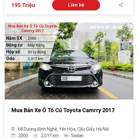
195 Triệu
Liên hệ
Mua Bán Xe Ô Tô Cũ Toyota
Camrry 2017
Năm SX
2000
Động cơ
Máy Xăng
Hộp số
Số tự động
Odo
2,017 km
Mua Bán Xe Ô Tô Cũ Toyota Camrry 2017
68 Dương Đình Nghệ, Yên Hòa, Cầu Giấy, Hà Nội
2000
2,017 km
Sedan