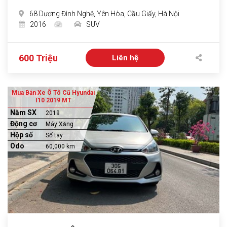
68 Dương Đình Nghệ, Yên Hòa, Cầu Giấy, Hà Nội
2016
SUV
600 Triệu
Liên hệ
Mua Bán Xe Ô Tô Cũ Hyundai
I10 2019 MT
Năm SX
2019
Động cơ
Máy Xăng
Hộp số
Số tay
Odo
60,000 km