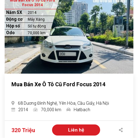
Mua Bán Xe Ô Tô Cũ Ford
Focus 2014
Năm SX
2014
Động cơ
Máy Xăng
Hộp số
Số tự động
Odo
70,000 km
Mua Bán Xe Ô Tô Cũ Ford Focus 2014
68 Dương Đình Nghệ, Yên Hòa, Cầu Giấy, Hà Nội
2014
70,000 km
Hatbach
320 Triệu
Liên hệ