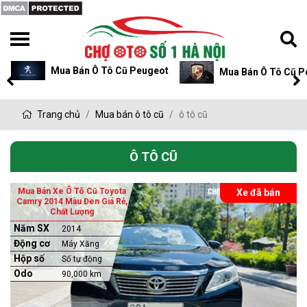
Mua Bán Ô Tô Cũ Peugeot
Mua Bán Ô Tô Cũ P
Trang chủ
Mua bán ô tô cũ
ô tô cũ
Ô TÔ CŨ
Mua Bán Xe Ô Tô Cũ Toyota
Xe đã bán
Camry 2014 Màu Đen Giá Rẻ,
Chất Lượng
Năm SX
2014
Động cơ
Máy Xăng
Hộp số
Số tự động
Odo
90,000 km