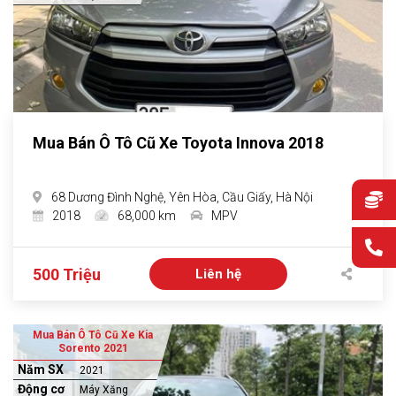
Mua Bán Ô Tô Cũ Xe Toyota Innova 2018
68 Dương Đình Nghệ, Yên Hòa, Cầu Giấy, Hà Nội
2018
68,000 km
MPV
500 Triệu
Liên hệ
Mua Bán Ô Tô Cũ Xe Kia
Sorento 2021
Năm SX
2021
Động cơ
Máy Xăng