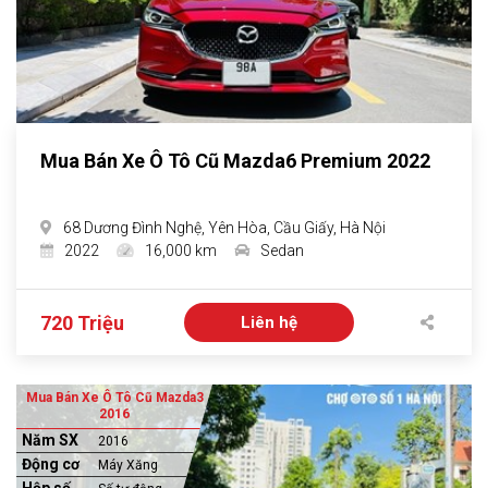
Mua Bán Xe Ô Tô Cũ Mazda6 Premium 2022
68 Dương Đình Nghệ, Yên Hòa, Cầu Giấy, Hà Nội
2022
16,000 km
Sedan
720 Triệu
Liên hệ
Mua Bán Xe Ô Tô Cũ Mazda3
2016
Năm SX
2016
Động cơ
Máy Xăng