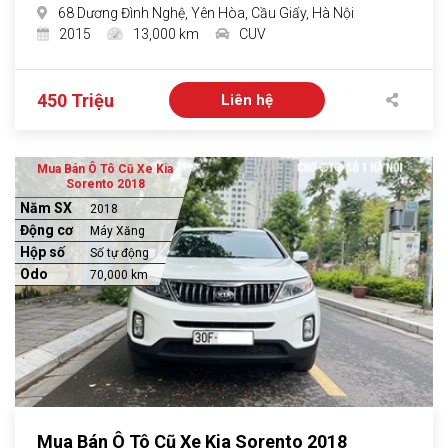
68 Dương Đình Nghệ, Yên Hòa, Cầu Giấy, Hà Nội
2015
13,000 km
CUV
450 Triệu
Liên hệ
Mua Bán Ô Tô Cũ Xe Kia
Sorento 2018
Năm SX
2018
Động cơ
Máy Xăng
Hộp số
Số tự động
Odo
70,000 km
Mua Bán Ô Tô Cũ Xe Kia Sorento 2018