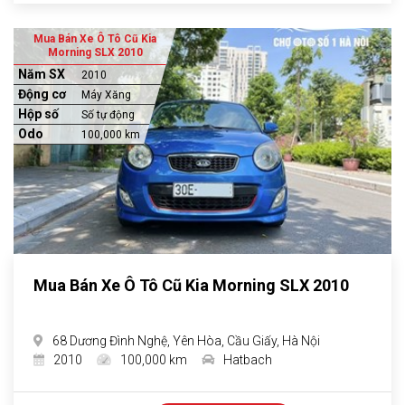
Mua Bán Xe Ô Tô Cũ Kia
Morning SLX 2010
Năm SX
2010
Động cơ
Máy Xăng
Hộp số
Số tự động
Odo
100,000 km
Mua Bán Xe Ô Tô Cũ Kia Morning SLX 2010
68 Dương Đình Nghệ, Yên Hòa, Cầu Giấy, Hà Nội
2010
100,000 km
Hatbach