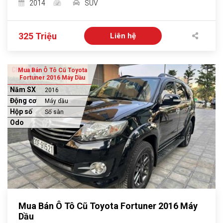
2014
SUV
325 Triệu
Liên hệ
Mua Bán Ô Tô Cũ Toyota
Fortuner 2016 Máy Dầu
Năm SX
2016
Động cơ
Máy dầu
Hộp số
Số sàn
Odo
Mua Bán Ô Tô Cũ Toyota Fortuner 2016 Máy
Dầu