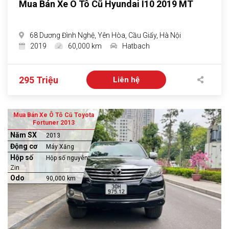
Mua Bán Xe Ô Tô Cũ Hyundai I10 2019 MT
68 Dương Đình Nghệ, Yên Hòa, Cầu Giấy, Hà Nội
2019
60,000 km
Hatbach
295 Triệu
Liên hệ
Mua Bán Xe Ô Tô Cũ Toyota
Fortuner 2013
Năm SX
2013
Động cơ
Máy Xăng
Hộp số
Hộp số nguyên
Zin
Odo
90,000 km