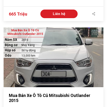
665 Triệu
Liên hệ
Mua Bán Xe Ô Tô Cũ
Mitsubishi Outlander 2015
Năm SX
2015
Động cơ
Máy Xăng
Hộp số
Số tự động
Odo
13,000 km
Mua Bán Xe Ô Tô Cũ Mitsubishi Outlander
2015