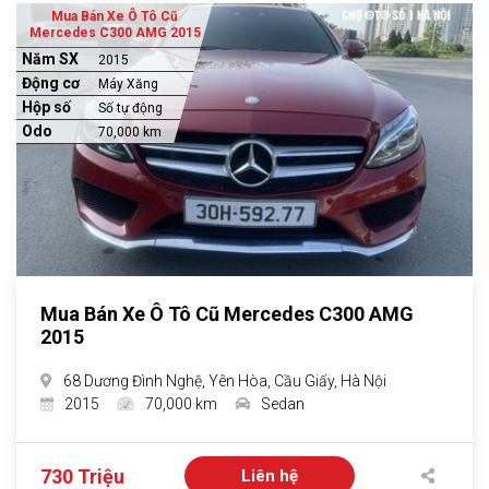
Mua Bán Xe Ô Tô Cũ
Mercedes C300 AMG 2015
Năm SX
2015
Động cơ
Máy Xăng
Hộp số
Số tự động
Odo
70,000 km
Mua Bán Xe Ô Tô Cũ Mercedes C300 AMG
2015
68 Dương Đình Nghệ, Yên Hòa, Cầu Giấy, Hà Nội
2015
70,000 km
Sedan
730 Triệu
Liên hệ