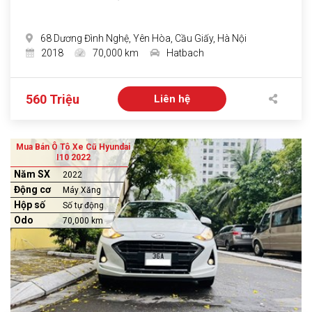
68 Dương Đình Nghệ, Yên Hòa, Cầu Giấy, Hà Nội
2018
70,000 km
Hatbach
560 Triệu
Liên hệ
Mua Bán Ô Tô Xe Cũ Hyundai
I10 2022
Năm SX
2022
Động cơ
Máy Xăng
Hộp số
Số tự động
Odo
70,000 km