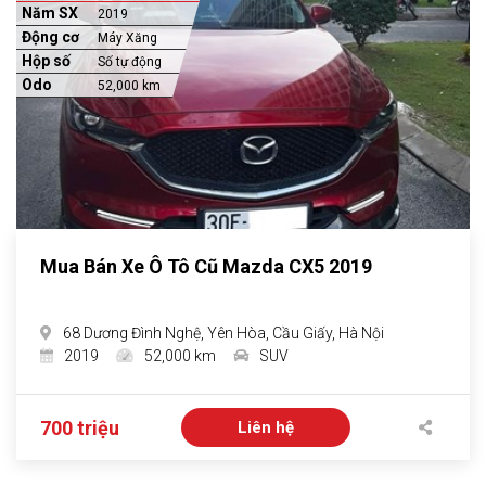
Năm SX
2019
Động cơ
Máy Xăng
Hộp số
Số tự động
Odo
52,000 km
Mua Bán Xe Ô Tô Cũ Mazda CX5 2019
68 Dương Đình Nghệ, Yên Hòa, Cầu Giấy, Hà Nội
2019
52,000 km
SUV
700 triệu
Liên hệ