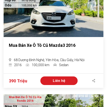
Hộp số
Số tự động
Odo
100,000 km
Mua Bán Xe Ô Tô Cũ Mazda3 2016
68 Dương Đình Nghệ, Yên Hòa, Cầu Giấy, Hà Nội
2016
100,000 km
Sedan
390 Triệu
Liên hệ
Mua Bán Xe Ô Tô Cũ Kia
Rondo 2016
Năm SX
2016