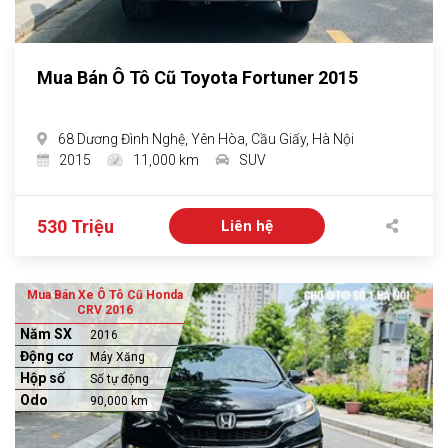
Mua Bán Ô Tô Cũ Toyota Fortuner 2015
68 Dương Đình Nghệ, Yên Hòa, Cầu Giấy, Hà Nội
2015
11,000 km
SUV
530 Triệu
Liên hệ
Mua Bán Xe Ô Tô Cũ Honda
CRV 2016
Năm SX
2016
Động cơ
Máy Xăng
Hộp số
Số tự động
Odo
90,000 km