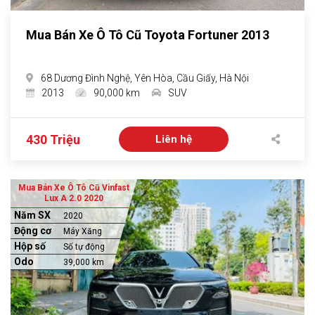
Mua Bán Xe Ô Tô Cũ Toyota Fortuner 2013
68 Dương Đình Nghệ, Yên Hòa, Cầu Giấy, Hà Nội
2013
90,000 km
SUV
430 Triệu
Liên hệ
Mua Bán Xe Ô Tô Cũ Vinfast
Lux A 2.0 2020
Năm SX
2020
Động cơ
Máy Xăng
Hộp số
Số tự động
Odo
39,000 km