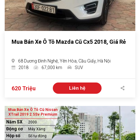
Mua Bán Xe Ô Tô Mazda Cũ Cx5 2018, Giá Rẻ
68 Dương Đình Nghệ, Yên Hòa, Cầu Giấy, Hà Nội
2018
67,000 km
SUV
620 Triệu
Liên hệ
Mua Bán Xe Ô Tô Cũ Nissan
XTrail 2019 2.5Sv Premium
Năm SX
2000
Động cơ
Máy Xăng
Hộp số
Số tự động