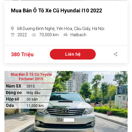
Mua Bán Ô Tô Xe Cũ Hyundai I10 2022
68 Dương Đình Nghệ, Yên Hòa, Cầu Giấy, Hà Nội
2022
70,000 km
Hatbach
380 Triệu
Liên hệ
Mua Bán Ô Tô Cũ Toyota
Fortuner 2015
Năm SX
2015
Động cơ
Máy dầu
Hộp số
Số sàn
Odo
11,000 km