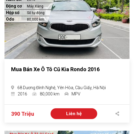
Động cơ
Máy Xăng
Hộp số
Số tự động
Odo
80,000 km
Mua Bán Xe Ô Tô Cũ Kia Rondo 2016
68 Dương Đình Nghệ, Yên Hòa, Cầu Giấy, Hà Nội
2016
80,000 km
MPV
390 Triệu
Liên hệ