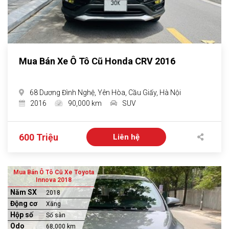
Mua Bán Xe Ô Tô Cũ Honda CRV 2016
68 Dương Đình Nghệ, Yên Hòa, Cầu Giấy, Hà Nội
2016
90,000 km
SUV
600 Triệu
Liên hệ
Mua Bán Ô Tô Cũ Xe Toyota
Innova 2018
Năm SX
2018
Động cơ
Xăng
Hộp số
Số sàn
Odo
68,000 km