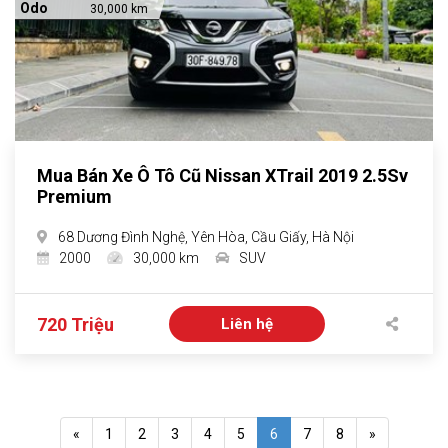
Odo
30,000 km
Mua Bán Xe Ô Tô Cũ Nissan XTrail 2019 2.5Sv
Premium
68 Dương Đình Nghệ, Yên Hòa, Cầu Giấy, Hà Nội
2000
30,000 km
SUV
720 Triệu
Liên hệ
«
1
2
3
4
5
6
7
8
»