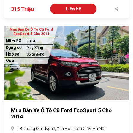
315 Triệu
Liên hệ
Mua Bán Xe Ô Tô Cũ Ford
EcoSport 5 Chỗ 2014
Năm SX
2014
Động cơ
Máy Xăng
Hộp số
Số tự động
Odo
Mua Bán Xe Ô Tô Cũ Ford EcoSport 5 Chỗ
2014
68 Dương Đình Nghệ, Yên Hòa, Cầu Giấy, Hà Nội