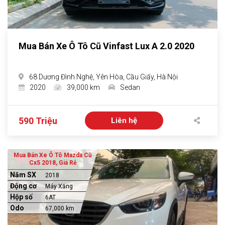
Mua Bán Xe Ô Tô Cũ Vinfast Lux A 2.0 2020
68 Dương Đình Nghệ, Yên Hòa, Cầu Giấy, Hà Nội
2020
39,000 km
Sedan
590 Triệu
Liên hệ
Mua Bán Xe Ô Tô Mazda Cũ
Cx5 2018, Giá Rẻ
Năm SX
2018
Động cơ
Máy Xăng
Hộp số
6AT
Odo
67,000 km