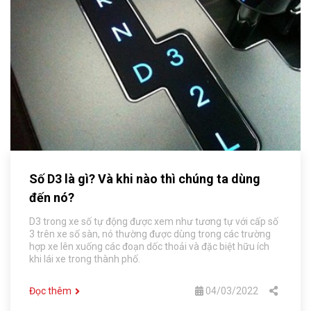
Số D3 là gì? Và khi nào thì chúng ta dùng
đến nó?
D3 trong xe số tự động được xem như tương tự với cấp số
3 trên xe số sàn, nó thường được dùng trong các trường
hợp xe lên xuống các đoạn dốc thoải và đặc biệt hữu ích
khi lái xe trong thành phố.
Đọc thêm
04/03/2022