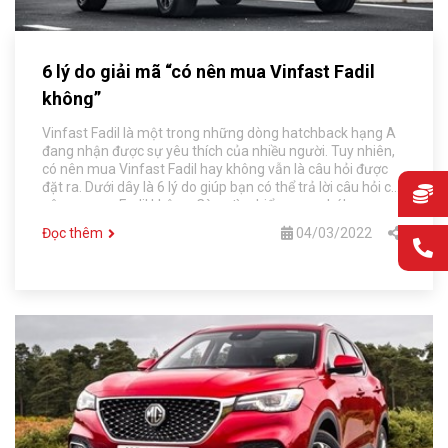
6 lý do giải mã “có nên mua Vinfast Fadil
không”
Vinfast Fadil là một trong những dòng hatchback hạng A
đang nhận được sự yêu thích của nhiều người. Tuy nhiên,
có nên mua Vinfast Fadil hay không vẫn là câu hỏi được
đặt ra. Dưới dây là 6 lý do giúp bạn có thể trả lời câu hỏi có
nên mua xe Fadil không. Cùng tìm hiểu ngay nhé!
Đọc thêm
04/03/2022