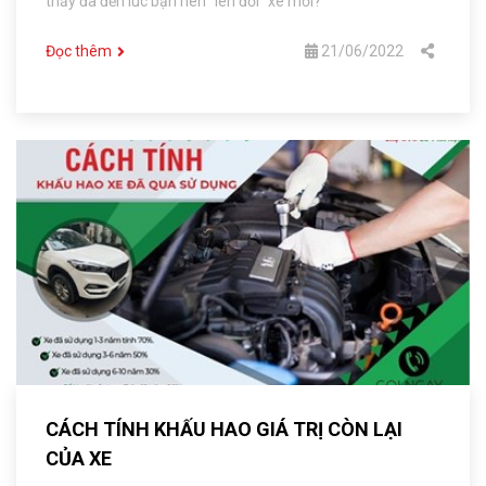
thấy đã đến lúc bạn nên “lên đời” xe mới?
Đọc thêm
21/06/2022
CÁCH TÍNH KHẤU HAO GIÁ TRỊ CÒN LẠI
CỦA XE