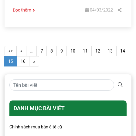
Đọc thêm
04/03/2022
««
«
…
7
8
9
10
11
12
13
14
15
16
»
DANH MỤC BÀI VIẾT
Chính sách mua bán ô tô cũ