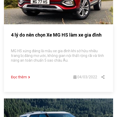
4 lý do nên chọn Xe MG HS làm xe gia đình
MG HS xứng đáng là mẫu xe gia đình khi sở hữu nhiều
trang bị đáng mơ ước, không gian nội thất rộng rãi và tính
năng an toàn chuẩn 5 sao châu Âu.
Đọc thêm
04/03/2022