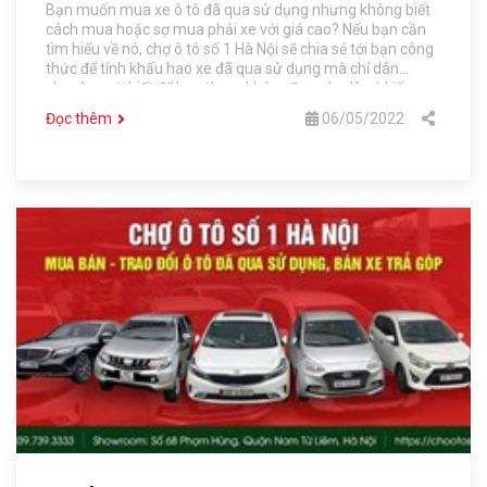
Bạn muốn mua xe ô tô đã qua sử dụng nhưng không biết
cách mua hoặc sợ mua phải xe với giá cao? Nếu bạn cần
tìm hiểu về nó, chợ ô tô số 1 Hà Nội sẽ chia sẻ tới bạn công
thức để tính khấu hao xe đã qua sử dụng mà chỉ dân
chuyên mới biết để bạn tham khảo cũng như là có kiến
thức trong việc định giá xe nhé!
Đọc thêm
06/05/2022