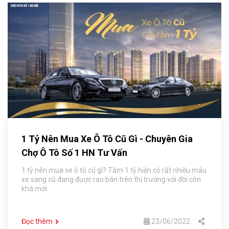
1 Tỷ Nên Mua Xe Ô Tô Cũ Gì - Chuyên Gia
Chợ Ô Tô Số 1 HN Tư Vấn
1 tỷ nên mua xe ô tô cũ gì? Tầm 1 tỷ hiện có rất nhiều mẫu
xe sang cũ đang được rao bán trên thị trường với đời còn
khá mới.
Đọc thêm
23/06/2022