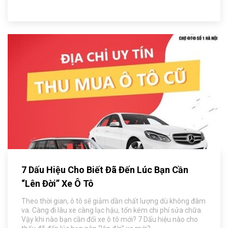
7 Dấu Hiệu Cho Biết Đã Đến Lúc Bạn Cần
“Lên Đời” Xe Ô Tô
Theo thời gian, ô tô sẽ giảm dần chất lượng dù không đâm
va. Càng đi lâu xe càng lạc hậu, tốn kém chi phí sửa chữa.
Vậy khi nào bạn cần đổi xe ô tô mới? 7 Dấu hiệu nào cho