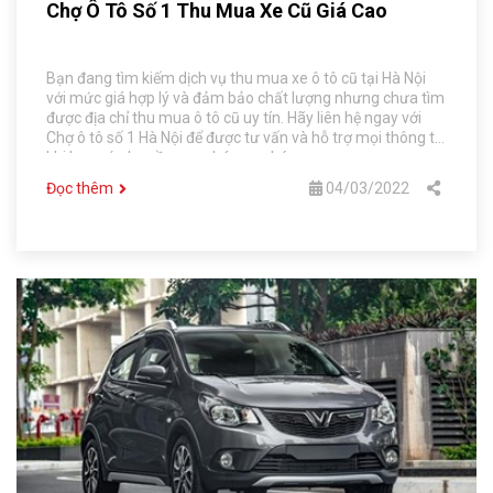
Chợ Ô Tô Số 1 Thu Mua Xe Cũ Giá Cao
Bạn đang tìm kiếm dịch vụ thu mua xe ô tô cũ tại Hà Nội
với mức giá hợp lý và đảm bảo chất lượng nhưng chưa tìm
được địa chỉ thu mua ô tô cũ uy tín. Hãy liên hệ ngay với
Chợ ô tô số 1 Hà Nội để được tư vấn và hỗ trợ mọi thông tin
khi bạn có nhu cầu mua bán xe nhé.
Đọc thêm
04/03/2022