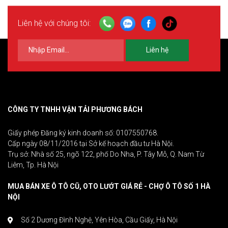
Liên hệ với chúng tôi:
Liên hệ
CÔNG TY TNHH VẬN TẢI PHƯƠNG BÁCH
Giấy phép Đăng ký kinh doanh số: 0107550768.
Cấp ngày 08/11/2016 tại Sở kế hoạch đầu tư Hà Nội.
Trụ sở: Nhà số 25, ngõ 122, phố Do Nha, P. Tây Mỗ, Q. Nam Từ
Liêm, Tp. Hà Nội
MUA BÁN XE Ô TÔ CŨ, OTO LƯỚT GIÁ RẺ - CHỢ Ô TÔ SỐ 1 HÀ
NỘI
Số 2 Dương Đình Nghệ, Yên Hòa, Cầu Giấy, Hà Nội