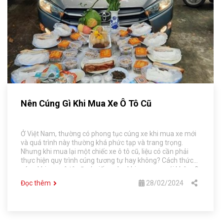
Nên Cúng Gì Khi Mua Xe Ô Tô Cũ
Ở Việt Nam, thường có phong tục cúng xe khi mua xe mới
và quá trình này thường khá phức tạp và trang trọng.
Nhưng khi mua lại một chiếc xe ô tô cũ, liệu có cần phải
thực hiện quy trình cúng tương tự hay không? Cách thức
cúng khi mua ô tô cũ có giống như khi mua xe mới không?
Đừng lo lắng, hãy cùng tham khảo bài viết dưới đây của
Đọc thêm
28/02/2024
Chợ Ô Tô Số 1 Hà Nội nhé.