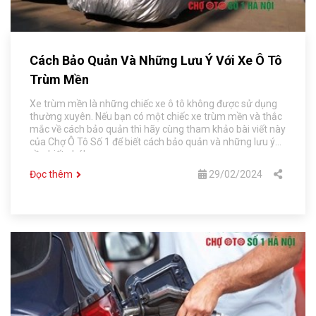
Cách Bảo Quản Và Những Lưu Ý Với Xe Ô Tô
Trùm Mền
Xe trùm mền là những chiếc xe ô tô không được sử dụng
thường xuyên. Nếu bạn có một chiếc xe trùm mền và thắc
mắc về cách bảo quản thì hãy cùng tham khảo bài viết này
của Chợ Ô Tô Số 1 để biết cách bảo quản và những lưu ý
cần biết nhé!
Đọc thêm
29/02/2024