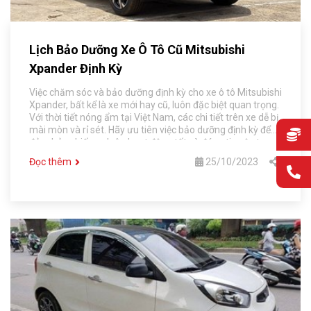
Lịch Bảo Dưỡng Xe Ô Tô Cũ Mitsubishi
Xpander Định Kỳ
Việc chăm sóc và bảo dưỡng định kỳ cho xe ô tô Mitsubishi
Xpander, bất kể là xe mới hay cũ, luôn đặc biệt quan trọng.
Với thời tiết nóng ẩm tại Việt Nam, các chi tiết trên xe dễ bị
mài mòn và rỉ sét. Hãy ưu tiên việc bảo dưỡng định kỳ để
đảm bảo chiếc xe luôn hoạt động tốt và đáng tin cậy trong
mọi hành trình của bạn.
Đọc thêm
25/10/2023