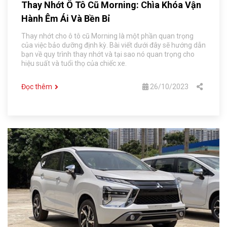
Thay Nhớt Ô Tô Cũ Morning: Chìa Khóa Vận
Hành Êm Ái Và Bền Bỉ
Thay nhớt cho ô tô cũ Morning là một phần quan trọng
của việc bảo dưỡng định kỳ. Bài viết dưới đây sẽ hướng dẫn
bạn về quy trình thay nhớt và tại sao nó quan trọng cho
hiệu suất và tuổi thọ của chiếc xe.
Đọc thêm
26/10/2023