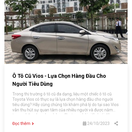
Ô Tô Cũ Vios - Lựa Chọn Hàng Đầu Cho
Người Tiêu Dùng
Trong thị trường ô tô cũ đa dạng, liệu một chiếc ô tô cũ
Toyota Vios có thực sự là lựa chọn hàng đầu cho người
tiêu dùng? Hãy cùng chúng tôi khám phá lý do tại sao Vios
vẫn thu hút sự quan tâm của nhiều người và được nằm
trong những lựa chọn hàng đầu trong bài viết dưới đây.
Đọc thêm
24/10/2023