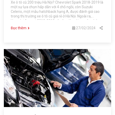
Xe ô tô cũ 200 triệu Hà Nội? Chevrolet Spark 2018-2019 là
một sự lựa chọn hấp dẫn với 4 chỗ ngồi, còn Suzuki
Celerio, một mẫu hatchback hạng A, được đánh giá cao
trong thị trường xe ô tô cũ giá rẻ ở Hà Nội. Ngoài ra,
Hyundai Accent 2012-2013 cũ cũng là một sự cân nhắc
đáng kể trong khoảng ngân sách 200 triệu đồng, mang lại
Đọc thêm
27/02/2024
giá trị đáng giá và trải nghiệm lái xe thú vị.