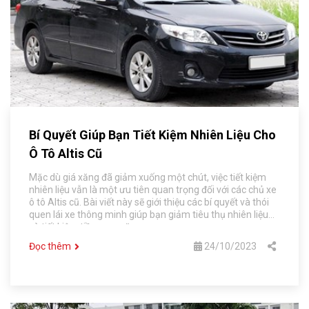
Bí Quyết Giúp Bạn Tiết Kiệm Nhiên Liệu Cho
Ô Tô Altis Cũ
Mặc dù giá xăng đã giảm xuống một chút, việc tiết kiệm
nhiên liệu vẫn là một ưu tiên quan trọng đối với các chủ xe
ô tô Altis cũ. Bài viết này sẽ giới thiệu các bí quyết và thói
quen lái xe thông minh giúp bạn giảm tiêu thụ nhiên liệu
và tiết kiệm tiền mua xăng.
Đọc thêm
24/10/2023