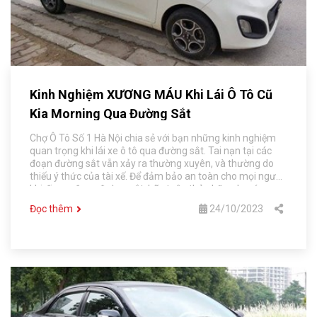
Kinh Nghiệm XƯƠNG MÁU Khi Lái Ô Tô Cũ
Kia Morning Qua Đường Sắt
Chợ Ô Tô Số 1 Hà Nội chia sẻ với bạn những kinh nghiệm
quan trọng khi lái xe ô tô qua đường sắt. Tai nạn tại các
đoạn đường sắt vẫn xảy ra thường xuyên, và thường do
thiếu ý thức của tài xế. Để đảm bảo an toàn cho mọi người
khi đi qua đoạn đường sắt, hãy tuân thủ những lưu ý cơ
bản sau đây.
Đọc thêm
24/10/2023