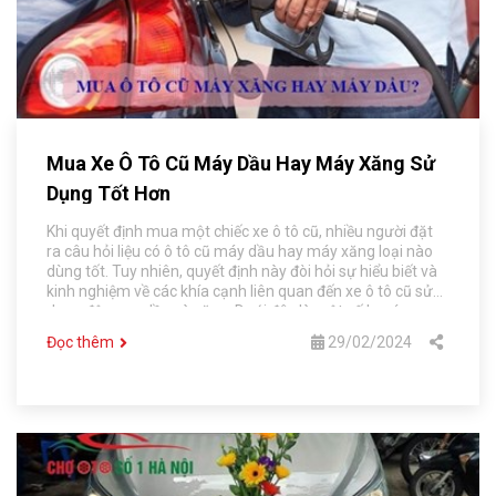
Mua Xe Ô Tô Cũ Máy Dầu Hay Máy Xăng Sử
Dụng Tốt Hơn
Khi quyết định mua một chiếc xe ô tô cũ, nhiều người đặt
ra câu hỏi liệu có ô tô cũ máy dầu hay máy xăng loại nào
dùng tốt. Tuy nhiên, quyết định này đòi hỏi sự hiểu biết và
kinh nghiệm về các khía cạnh liên quan đến xe ô tô cũ sử
dụng động cơ dầu và xăng. Dưới đây là một số lưu ý quan
trọng từ Chợ Ô Tô Số 1 Hà Nội để giúp mọi người có cái
Đọc thêm
29/02/2024
nhìn tổng quan và đưa ra được lựa chọn ô tô cũ máy dầu
hay máy xăng.