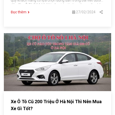
quý khách hàng có lựa chọn đúng đắn trong bài viết dưới
đây, Chợ Ô Tô Số 1 Hà Nội sẽ gợi ý giúp bạn tìm ra địa chỉ
uy tín và chất lượng nhé!
Đọc thêm
27/02/2024
Xe Ô Tô Cũ 200 Triệu Ở Hà Nội Thì Nên Mua
Xe Gì Tốt?