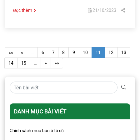
báu của bạn luôn trong tình trạng tốt nhất
Đọc thêm
21/10/2023
««
«
…
6
7
8
9
10
11
12
13
14
15
…
»
»»
DANH MỤC BÀI VIẾT
Chính sách mua bán ô tô cũ