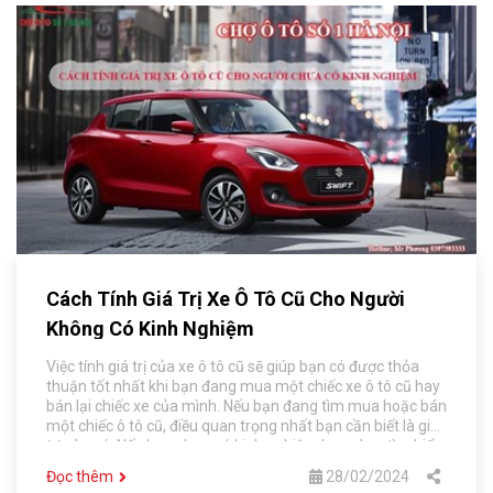
Cách Tính Giá Trị Xe Ô Tô Cũ Cho Người
Không Có Kinh Nghiệm
Việc tính giá trị của xe ô tô cũ sẽ giúp bạn có được thỏa
thuận tốt nhất khi bạn đang mua một chiếc xe ô tô cũ hay
bán lại chiếc xe của mình. Nếu bạn đang tìm mua hoặc bán
một chiếc ô tô cũ, điều quan trọng nhất bạn cần biết là giá
trị của nó. Nếu bạn chưa có kinh nghiệm hay cùng tìm hiểu
cách tính giá trị xe ô tô cũ với Chợ Xe Ô Tô Số 1 Hà Nội nhé.
Đọc thêm
28/02/2024