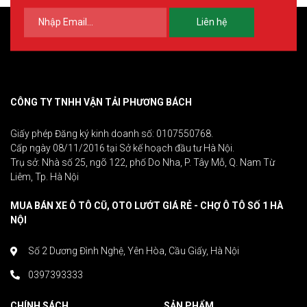
Liên hệ
CÔNG TY TNHH VẬN TẢI PHƯƠNG BÁCH
Giấy phép Đăng ký kinh doanh số: 0107550768.
Cấp ngày 08/11/2016 tại Sở kế hoạch đầu tư Hà Nội.
Trụ sở: Nhà số 25, ngõ 122, phố Do Nha, P. Tây Mỗ, Q. Nam Từ
Liêm, Tp. Hà Nội
MUA BÁN XE Ô TÔ CŨ, OTO LƯỚT GIÁ RẺ - CHỢ Ô TÔ SỐ 1 HÀ
NỘI
Số 2 Dương Đình Nghệ, Yên Hòa, Cầu Giấy, Hà Nội
0397393333
CHÍNH SÁCH
SẢN PHẨM