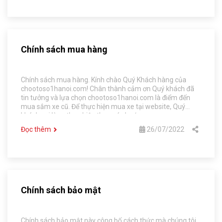
Chính sách mua hàng
Chính sách mua hàng. Kính chào Quý Khách hàng của
chootoso1hanoi.com! Chân thành cảm ơn Quý khách đã
tin tưởng và lựa chọn chootoso1hanoi.com là điểm đến
mua sắm xe cũ. Để thực hiện mua xe tại website, Quý
khách vui lòng thực hiện theo các bước sau:
Đọc thêm
26/07/2022
Chính sách bảo mật
Chính sách bảo mật này công bố cách thức mà chúng tôi