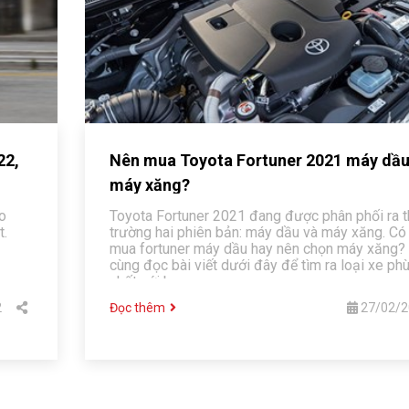
22,
Nên mua Toyota Fortuner 2021 máy dầu
máy xăng?
o
Toyota Fortuner 2021 đang được phân phối ra t
t.
trường hai phiên bản: máy dầu và máy xăng. Có
mua fortuner máy dầu hay nên chọn máy xăng?
cùng đọc bài viết dưới đây để tìm ra loại xe ph
nhất với bạn.
2
Đọc thêm
27/02/2