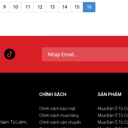
9
10
11
12
13
14
15
16
CHÍNH SÁCH
SẢN PHẨM
Chính sách bảo mật
Mua Bán Ô Tô C
Chính sách mua hàng
Mua Bán Ô Tô 
. Nam Từ Liêm,
Chính sách vận chuyển
Mua Bán Ô Tô C