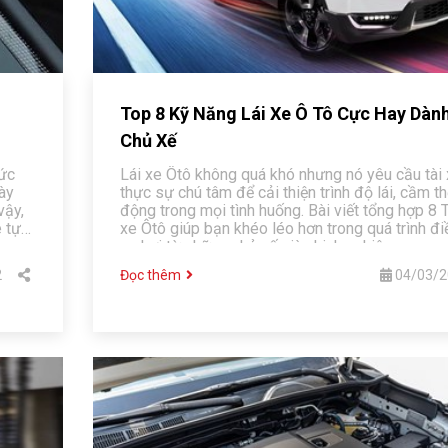
n
Top 8 Kỹ Năng Lái Xe Ô Tô Cực Hay Dàn
Chủ Xế
hức
Lái xe Ôtô không quá khó nhưng nó yêu cầu tài 
này
thực sự chú tâm để cải thiện trình độ lái, cầm t
vậy,
động trong mọi tình huống. Bài viết tổng hợp 8 T
e tự
xe Ôtô giúp bạn khéo léo hơn trong quá trình đi
xe hơi từ những chủ xế giàu kinh nghiệm.
2
Đọc thêm
04/03/2