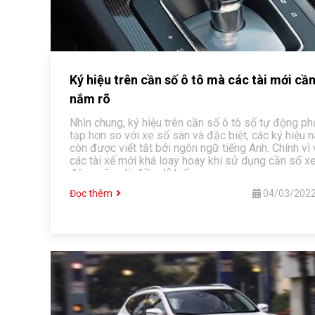
Ký hiệu trên cần số ô tô mà các tài mới cầ
nắm rõ
Nhìn chung, ký hiệu trên cần số ô tô số tự động p
tạp hơn so với xe số sàn và đặc biệt, các ký hiệu 
còn được viết tắt bởi ngôn ngữ tiếng Anh. Chính vì 
các tài xế mới khá loay hoay khi sử dụng cần số x
động cũng là điều dễ hiểu.
Đọc thêm
04/03/202