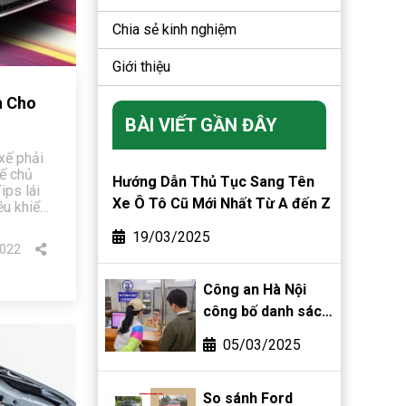
Chia sẻ kinh nghiệm
Giới thiệu
h Cho
BÀI VIẾT GẦN ĐÂY
xế phải
hế chủ
Hướng Dẫn Thủ Tục Sang Tên
ips lái
Xe Ô Tô Cũ Mới Nhất Từ A đến Z
ều khiển
19/03/2025
022
Công an Hà Nội
công bố danh sách
phường, xã được
05/03/2025
phân cấp đăng ký
biển số xe
So sánh Ford