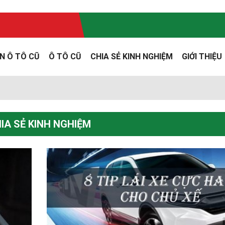
N Ô TÔ CŨ
Ô TÔ CŨ
CHIA SẺ KINH NGHIỆM
GIỚI THIỆU
IA SẺ KINH NGHIỆM