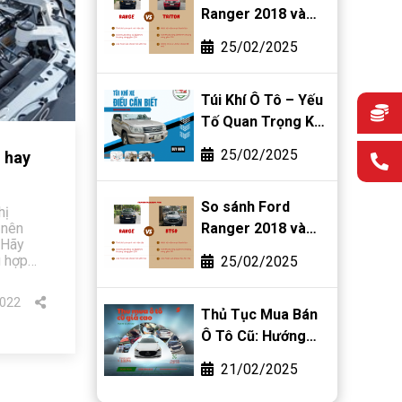
Ranger 2018 và
Mitsubishi Triton
25/02/2025
2018
Túi Khí Ô Tô – Yếu
Tố Quan Trọng Khi
Mua Bán Ô Tô Cũ
25/02/2025
 hay
So sánh Ford
hị
 nên
Ranger 2018 và
 Hãy
Mazda BT-50 2018
ù hợp
25/02/2025
022
Thủ Tục Mua Bán
Ô Tô Cũ: Hướng
Dẫn Chi Tiết Từ A-
21/02/2025
Z