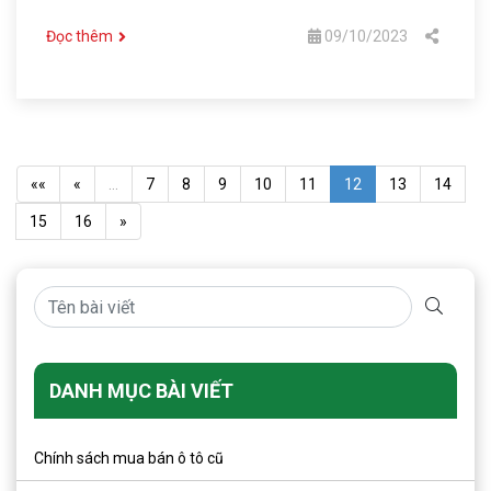
Đọc thêm
09/10/2023
««
«
…
7
8
9
10
11
12
13
14
15
16
»
DANH MỤC BÀI VIẾT
Chính sách mua bán ô tô cũ