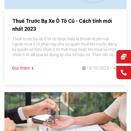
Thuế Trước Bạ Xe Ô Tô Cũ - Cách tính mới
nhất 2023
Thuế trước bạ xe ô tô cũ được hiểu là khoản lệ phí mà
người mua ô tô phải nộp cho cơ quan thuế khi muốn đăng
ký quyền sở hữu chiếc ô tô mới mua hoặc khi mua lại một
chiếc ô tô đã qua sử dụng từ chủ sở hữu cũ. Theo dõi và
tìm hiểu ngay cách tính thuế trước bạ xe ô tô cũ qua bài
viết sau đây.
Đọc thêm
13/10/2023