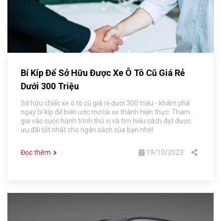
Bí Kíp Để Sở Hữu Được Xe Ô Tô Cũ Giá Rẻ
Dưới 300 Triệu
Sở hữu chiếc xe ô tô cũ giá rẻ dưới 300 triệu - khám phá
ngay bí kíp để biến ước mơ lái xe thành hiện thực. Tham
gia vào cuộc hành trình thú vị và tìm hiểu cách đạt được
ưu đãi tốt nhất cho ngân sách của bạn nhé!
Đọc thêm
19/10/2023