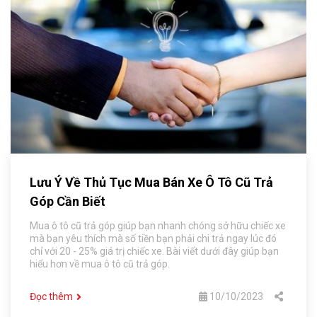
Lưu Ý Về Thủ Tục Mua Bán Xe Ô Tô Cũ Trả
Góp Cần Biết
Mua ô tô cũ trả góp giúp bạn nhanh chóng sở hữu chiếc xe
mà bạn yêu thích mà số tiền bạn phải chi trả ngay lúc đó
chỉ với 20 - 25% giá trị chiếc xe. Bài viết dưới đây giúp bạn
hiểu hơn về mua ô tô cũ trả góp.
Đọc thêm
10/10/2023