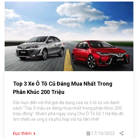
Top 3 Xe Ô Tô Cũ Đáng Mua Nhất Trong
Phân Khúc 200 Triệu
Dẫn bạn đến với thế giới đa dạng của xe ô tô cũ với danh
sách "Top 3 mẫu xe đáng mua nhất trong phân khúc 200
triệu đồng". Khám phá ngay cùng Chợ Ô Tô Số 1 Hà Nội để
tìm chiếc xe ưng ý và phù hợp với túi tiền nhé!
Đọc thêm
17/10/2023