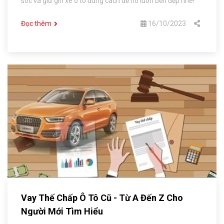
sóc và giữ gìn xe ô tô đúng cách để nó luôn bền đẹp nhé!
Đọc thêm
16/10/2023
Vay Thế Chấp Ô Tô Cũ - Từ A Đến Z Cho
Người Mới Tìm Hiểu