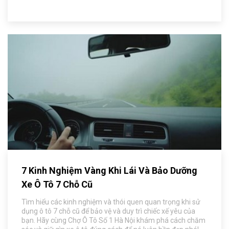
7 Kinh Nghiệm Vàng Khi Lái Và Bảo Dưỡng
Xe Ô Tô 7 Chỗ Cũ
Tìm hiểu các kinh nghiệm và thói quen quan trọng khi sử
dụng ô tô 7 chỗ cũ để bảo vệ và duy trì chiếc xế yêu của
bạn. Hãy cùng Chợ Ô Tô Số 1 Hà Nội khám phá cách chăm