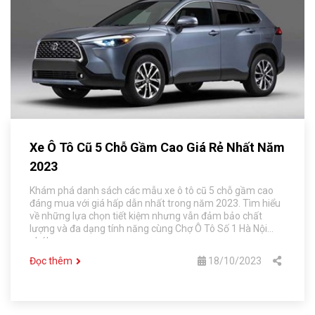
Xe Ô Tô Cũ 5 Chỗ Gầm Cao Giá Rẻ Nhất Năm
2023
Khám phá danh sách các mẫu xe ô tô cũ 5 chỗ gầm cao
đáng mua với giá hấp dẫn nhất trong năm 2023. Tìm hiểu
về những lựa chọn tiết kiệm nhưng vẫn đảm bảo chất
lượng và đa dạng tính năng cùng Chợ Ô Tô Số 1 Hà Nội
nhé!
Đọc thêm
18/10/2023