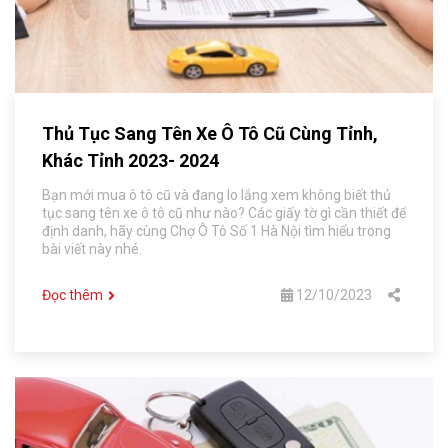
Thủ Tục Sang Tên Xe Ô Tô Cũ Cùng Tỉnh,
Khác Tỉnh 2023- 2024
Bạn mới mua ô tô cũ và đang lo lắng xem không biết thủ
tục sang tên xe ô tô cũ như nào? Các giấy tờ gì cần thiết để
định danh, hãy cùng Chợ Ô Tô Số 1 Hà Nội tìm hiểu trong
bài viết này nhé.
Đọc thêm
12/10/2023