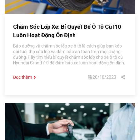
Chăm Sóc Lốp Xe: Bí Quyết Để Ô Tô Cũ I10
Luôn Hoạt Động Ổn Định
Bảo dưỡng và chăm sóc lốp xe ô tô là cách giúp bạn kéo
dài tuổi thọ của lốp và đảm bảo an toàn trên mọi chặng
đường. Hãy tìm hiểu bí quyết chăm sóc lốp cho xe ô tô cũ
Hyundai Grand i10 để đảm bảo xe luôn hoạt động ổn định.
Đọc thêm
20/10/2023