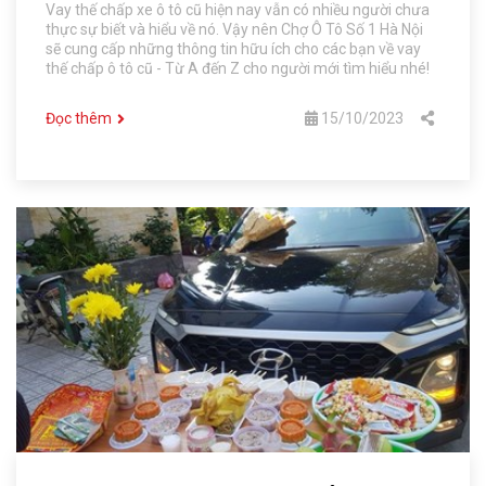
Vay thế chấp xe ô tô cũ hiện nay vẫn có nhiều người chưa
thực sự biết và hiểu về nó. Vậy nên Chợ Ô Tô Số 1 Hà Nội
sẽ cung cấp những thông tin hữu ích cho các bạn về vay
thế chấp ô tô cũ - Từ A đến Z cho người mới tìm hiểu nhé!
Đọc thêm
15/10/2023