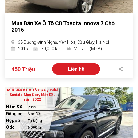
Mua Bán Xe Ô Tô Cũ Toyota Innova 7 Chỗ
2016
68 Dương Đình Nghệ, Yên Hòa, Cầu Giấy, Hà Nội
2016
70,000 km
Minivan (MPV)
450 Triệu
Liên hệ
Mua Bán Xe Ô Tô Cũ Hyundai
Santafe Màu Đen, Máy Dầu
năm 2022
Năm SX
2022
Động cơ
Máy Dầu
Hộp số
Tự Động
Odo
6,000 km