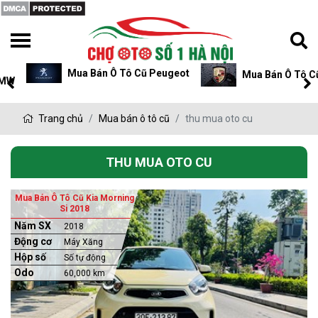
Mua Bán Ô Tô Cũ Peugeot
Mua Bán Ô Tô Cũ P
Trang chủ
Mua bán ô tô cũ
thu mua oto cu
THU MUA OTO CU
Mua Bán Ô Tô Cũ Kia Morning
Si 2018
Năm SX
2018
Động cơ
Máy Xăng
Hộp số
Số tự động
Odo
60,000 km