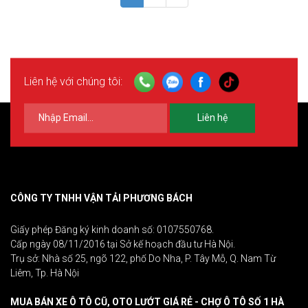
Liên hệ với chúng tôi:
Liên hệ
CÔNG TY TNHH VẬN TẢI PHƯƠNG BÁCH
Giấy phép Đăng ký kinh doanh số: 0107550768.
Cấp ngày 08/11/2016 tại Sở kế hoạch đầu tư Hà Nội.
Trụ sở: Nhà số 25, ngõ 122, phố Do Nha, P. Tây Mỗ, Q. Nam Từ
Liêm, Tp. Hà Nội
MUA BÁN XE Ô TÔ CŨ, OTO LƯỚT GIÁ RẺ - CHỢ Ô TÔ SỐ 1 HÀ