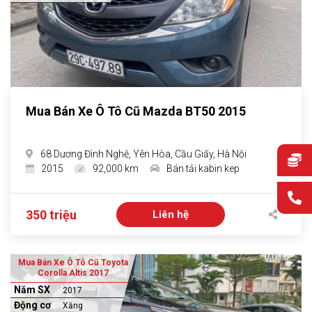
Mua Bán Xe Ô Tô Cũ Mazda BT50 2015
68 Dương Đình Nghệ, Yên Hòa, Cầu Giấy, Hà Nội
2015
92,000 km
Bán tải kabin kep
350 triệu
Liên hệ
Mua Bán Xe Ô Tô Cũ Toyota
Corolla Altis 2017
Năm SX
2017
Động cơ
Xăng