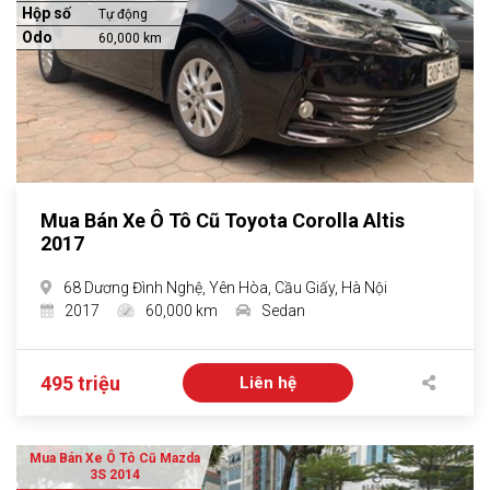
Hộp số
Tự động
Odo
60,000 km
Mua Bán Xe Ô Tô Cũ Toyota Corolla Altis
2017
68 Dương Đình Nghệ, Yên Hòa, Cầu Giấy, Hà Nội
2017
60,000 km
Sedan
495 triệu
Liên hệ
Mua Bán Xe Ô Tô Cũ Mazda
3S 2014