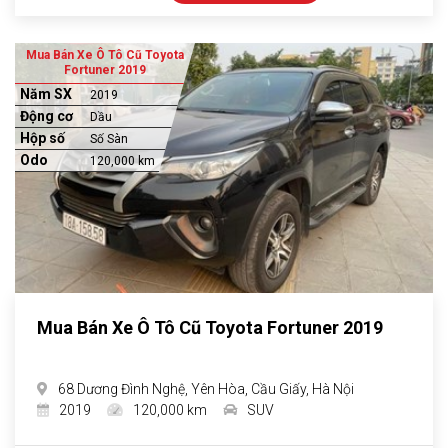
Mua Bán Xe Ô Tô Cũ Toyota
Fortuner 2019
Năm SX
2019
Động cơ
Dầu
Hộp số
Số Sàn
Odo
120,000 km
Mua Bán Xe Ô Tô Cũ Toyota Fortuner 2019
68 Dương Đình Nghệ, Yên Hòa, Cầu Giấy, Hà Nội
2019
120,000 km
SUV