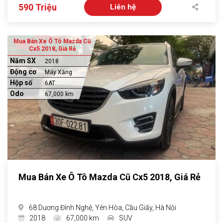
590 Triệu
Liên hệ
Mua Bán Xe Ô Tô Mazda Cũ
Cx5 2018, Giá Rẻ
Năm SX
2018
Động cơ
Máy Xăng
Hộp số
6AT
Odo
67,000 km
Mua Bán Xe Ô Tô Mazda Cũ Cx5 2018, Giá Rẻ
68 Dương Đình Nghệ, Yên Hòa, Cầu Giấy, Hà Nội
2018
67,000 km
SUV