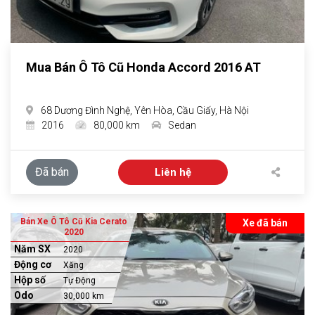
Mua Bán Ô Tô Cũ Honda Accord 2016 AT
68 Dương Đình Nghệ, Yên Hòa, Cầu Giấy, Hà Nội
2016
80,000 km
Sedan
Đã bán
Liên hệ
Bán Xe Ô Tô Cũ Kia Cerato
Xe đã bán
2020
Năm SX
2020
Động cơ
Xăng
Hộp số
Tự Động
Odo
30,000 km