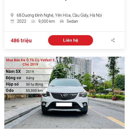
68 Dương Đình Nghệ, Yên Hòa, Cầu Giấy, Hà Nội
2022
9,000 km
Sedan
486 triệu
Liên hệ
Mua Bán Xe Ô Tô Cũ Vinfast 5
Chỗ 2019
Năm SX
2019
Động cơ
Xăng
Hộp số
Số tự động
Odo
50,000 km