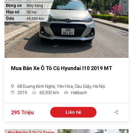
Động cơ
Máy Xăng
Hộp số
Số tay
Odo
60,000 km
Mua Bán Xe Ô Tô Cũ Hyundai I10 2019 MT
68 Dương Đình Nghệ, Yên Hòa, Cầu Giấy, Hà Nội
2019
60,000 km
Hatbach
295 Triệu
Liên hệ
Mua Bán Xe Ô Tô Cũ Toyota