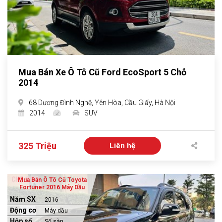
Mua Bán Xe Ô Tô Cũ Ford EcoSport 5 Chỗ
2014
68 Dương Đình Nghệ, Yên Hòa, Cầu Giấy, Hà Nội
2014
SUV
325 Triệu
Liên hệ
Mua Bán Ô Tô Cũ Toyota
Fortuner 2016 Máy Dầu
Năm SX
2016
Động cơ
Máy dầu
Hộp số
Số sàn