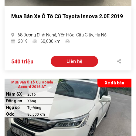
Mua Bán Xe Ô Tô Cũ Toyota Innova 2.0E 2019
68 Dương Đình Nghệ, Yên Hòa, Cầu Giấy, Hà Nội
2019
60,000 km
540 triệu
Liên hệ
Mua Bán Ô Tô Cũ Honda
Xe đã bán
Accord 2016 AT
Năm SX
2016
Động cơ
Xăng
Hộp số
Tự Động
Odo
80,000 km