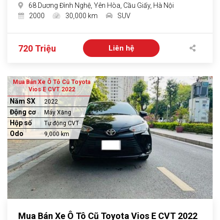
68 Dương Đình Nghệ, Yên Hòa, Cầu Giấy, Hà Nội
2000
30,000 km
SUV
720 Triệu
Liên hệ
Mua Bán Xe Ô Tô Cũ Toyota
Vios E CVT 2022
Năm SX
2022
Động cơ
Máy Xăng
Hộp số
Tự động CVT
Odo
9,000 km
Mua Bán Xe Ô Tô Cũ Toyota Vios E CVT 2022