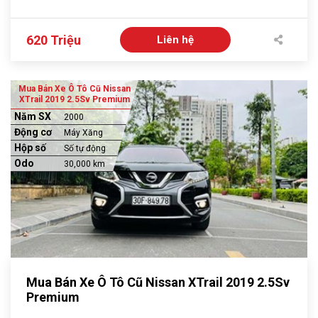
620 Triệu
Liên hệ
Mua Bán Xe Ô Tô Cũ Nissan
XTrail 2019 2.5Sv Premium
Năm SX
2000
Động cơ
Máy Xăng
Hộp số
Số tự động
Odo
30,000 km
Mua Bán Xe Ô Tô Cũ Nissan XTrail 2019 2.5Sv
Premium