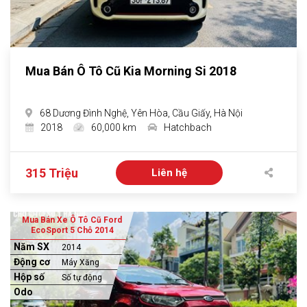
Mua Bán Ô Tô Cũ Kia Morning Si 2018
68 Dương Đình Nghệ, Yên Hòa, Cầu Giấy, Hà Nội
2018
60,000 km
Hatchbach
315 Triệu
Liên hệ
Mua Bán Xe Ô Tô Cũ Ford
EcoSport 5 Chỗ 2014
Năm SX
2014
Động cơ
Máy Xăng
Hộp số
Số tự động
Odo