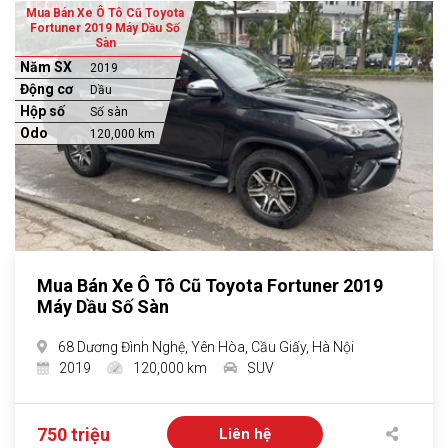
Mua Bán Xe Ô Tô Cũ Toyota
Fortuner 2019 Máy Dầu Số
Sàn
Năm SX
2019
Động cơ
Dầu
Hộp số
Số sàn
Odo
120,000 km
Mua Bán Xe Ô Tô Cũ Toyota Fortuner 2019
Máy Dầu Số Sàn
68 Dương Đình Nghệ, Yên Hòa, Cầu Giấy, Hà Nội
2019
120,000 km
SUV
750 triệu
Liên hệ