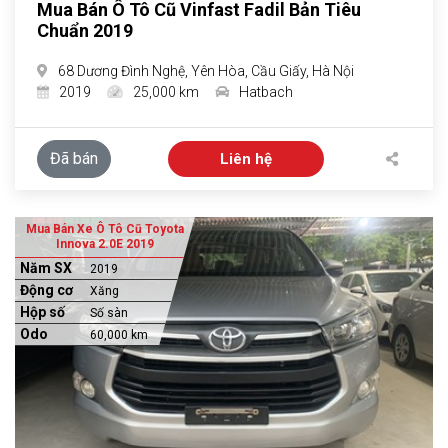
Mua Bán Ô Tô Cũ Vinfast Fadil Bản Tiêu
Chuẩn 2019
68 Dương Đình Nghệ, Yên Hòa, Cầu Giấy, Hà Nội
2019
25,000 km
Hatbach
Đã bán
Liên hệ
Mua Bán Xe Ô Tô Cũ Toyota
Innova 2.0E 2019
Năm SX
2019
Động cơ
Xăng
Hộp số
Số sàn
Odo
60,000 km