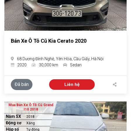
Bán Xe Ô Tô Cũ Kia Cerato 2020
68 Dương Đình Nghệ, Yên Hòa, Cầu Giấy, Hà Nội
2020
30,000 km
Sedan
Đã bán
Liên hệ
Mua Bán Xe Ô Tô Cũ Grand
I10 2018
Năm SX
2018
Động cơ
Xăng
Hộp số
Tự động