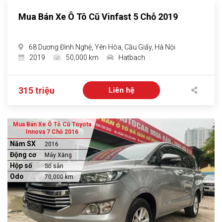
Mua Bán Xe Ô Tô Cũ Vinfast 5 Chỗ 2019
68 Dương Đình Nghệ, Yên Hòa, Cầu Giấy, Hà Nội
2019
50,000 km
Hatbach
315 triệu
Liên hệ
Mua Bán Xe Ô Tô Cũ Toyota
Innova 7 Chỗ 2016
Năm SX
2016
Động cơ
Máy Xăng
Hộp số
Số sàn
Odo
70,000 km