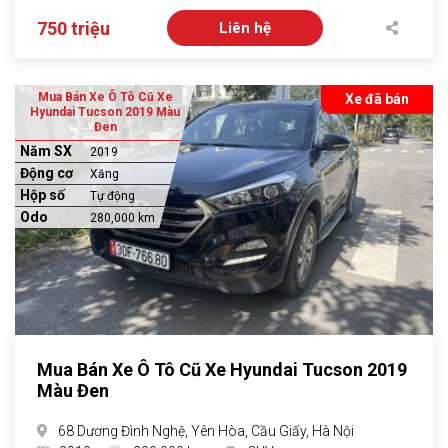
750 triệu
Liên hệ
Mua Bán Xe Ô Tô Cũ Xe
Xe đã bán
Hyundai Tucson 2019 Màu
Đen
Năm SX
2019
Động cơ
Xăng
Hộp số
Tự động
Odo
280,000 km
Mua Bán Xe Ô Tô Cũ Xe Hyundai Tucson 2019
Màu Đen
68 Dương Đình Nghệ, Yên Hòa, Cầu Giấy, Hà Nội