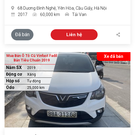
68 Dương Đình Nghệ, Yên Hòa, Cầu Giấy, Hà Nội
2017
60,000 km
Tải Van
Đã bán
Liên hệ
Mua Bán Ô Tô Cũ Vinfast Fadil
Xe đã bán
Bản Tiêu Chuẩn 2019
Năm SX
2019
Động cơ
Xăng
Hộp số
Tự động
Odo
25,000 km