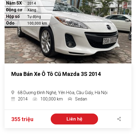
Năm SX
2014
Động cơ
Xăng
Hộp số
Tự động
Odo
100,000 km
Mua Bán Xe Ô Tô Cũ Mazda 3S 2014
68 Dương Đình Nghệ, Yên Hòa, Cầu Giấy, Hà Nội
2014
100,000 km
Sedan
355 triệu
Liên hệ