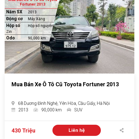
Fortuner 2013
Năm SX
2013
Động cơ
Máy Xăng
Hộp số
Hộp số nguyên
Zin
Odo
90,000 km
Mua Bán Xe Ô Tô Cũ Toyota Fortuner 2013
68 Dương Đình Nghệ, Yên Hòa, Cầu Giấy, Hà Nội
2013
90,000 km
SUV
430 Triệu
Liên hệ