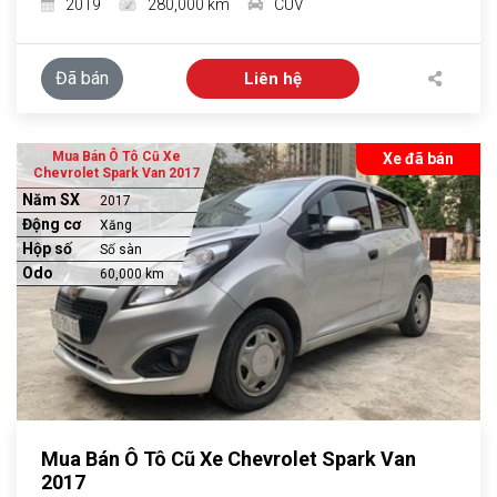
2019
280,000 km
CUV
Đã bán
Liên hệ
Mua Bán Ô Tô Cũ Xe
Xe đã bán
Chevrolet Spark Van 2017
Năm SX
2017
Động cơ
Xăng
Hộp số
Số sàn
Odo
60,000 km
Mua Bán Ô Tô Cũ Xe Chevrolet Spark Van
2017