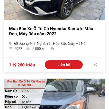
Mua Bán Xe Ô Tô Cũ Hyundai Santafe Màu
Đen, Máy Dầu năm 2022
68 Dương Đình Nghệ, Yên Hòa, Cầu Giấy, Hà Nội
2022
6,000 km
1 tỷ 260 triệu
Liên hệ
Mua Bán Xe Ô Tô Cũ Mazda
BT50 2015
Năm SX
2015
Động cơ
Dầu
Hộp số
Số sàn
Odo
92,000 km