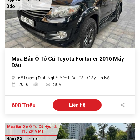
Odo
Mua Bán Ô Tô Cũ Toyota Fortuner 2016 Máy
Dầu
68 Dương Đình Nghệ, Yên Hòa, Cầu Giấy, Hà Nội
2016
SUV
600 Triệu
Liên hệ
Mua Bán Xe Ô Tô Cũ Hyundai
I10 2019 MT
Năm SX
2019