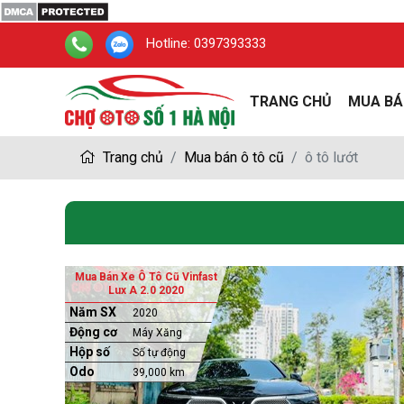
Hotline:
0397393333
TRANG CHỦ
MUA BÁ
Trang chủ
Mua bán ô tô cũ
ô tô lướt
Mua Bán Xe Ô Tô Cũ Vinfast
Lux A 2.0 2020
Năm SX
2020
Động cơ
Máy Xăng
Hộp số
Số tự động
Odo
39,000 km