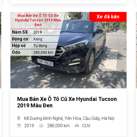
Mua Bán Xe Ô Tô Cũ Xe
Xe đã bán
Hyundai Tucson 2019 Màu
Đen
Năm SX
2019
Động cơ
Xăng
Hộp số
Tự động
Odo
280,000 km
Mua Bán Xe Ô Tô Cũ Xe Hyundai Tucson
2019 Màu Đen
68 Dương Đình Nghệ, Yên Hòa, Cầu Giấy, Hà Nội
2019
280,000 km
CUV