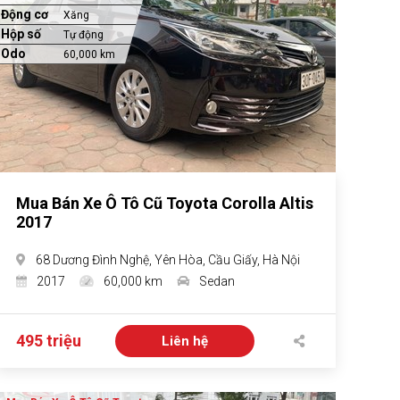
Động cơ
Xăng
Hộp số
Tự động
Odo
60,000 km
Mua Bán Xe Ô Tô Cũ Toyota Corolla Altis
2017
68 Dương Đình Nghệ, Yên Hòa, Cầu Giấy, Hà Nội
2017
60,000 km
Sedan
495 triệu
Liên hệ