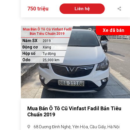
750 triệu
Liên hệ
Mua Bán Ô Tô Cũ Vinfast Fadil
Xe đã bán
Bản Tiêu Chuẩn 2019
Năm SX
2019
Động cơ
Xăng
Hộp số
Tự động
Odo
25,000 km
Mua Bán Ô Tô Cũ Vinfast Fadil Bản Tiêu
Chuẩn 2019
68 Dương Đình Nghệ, Yên Hòa, Cầu Giấy, Hà Nội