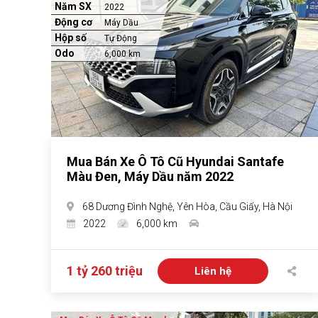
Năm SX
2022
Động cơ
Máy Dầu
Hộp số
Tự Động
Odo
6,000 km
Mua Bán Xe Ô Tô Cũ Hyundai Santafe
Màu Đen, Máy Dầu năm 2022
68 Dương Đình Nghệ, Yên Hòa, Cầu Giấy, Hà Nội
2022
6,000 km
1 tỷ 260 triệu
Liên hệ