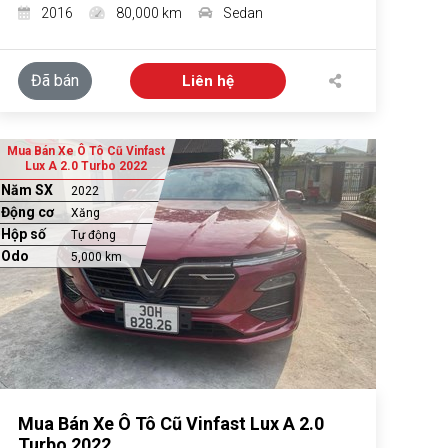
2016
80,000 km
Sedan
Đã bán
Liên hệ
Mua Bán Xe Ô Tô Cũ Vinfast
Lux A 2.0 Turbo 2022
Năm SX
2022
Động cơ
Xăng
Hộp số
Tự động
Odo
5,000 km
Mua Bán Xe Ô Tô Cũ Vinfast Lux A 2.0
Turbo 2022