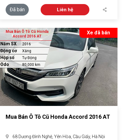
Đã bán
Liên hệ
Mua Bán Ô Tô Cũ Honda
Xe đã bán
Accord 2016 AT
Năm SX
2016
Động cơ
Xăng
Hộp số
Tự Động
Odo
80,000 km
Mua Bán Ô Tô Cũ Honda Accord 2016 AT
68 Dương Đình Nghệ, Yên Hòa, Cầu Giấy, Hà Nội