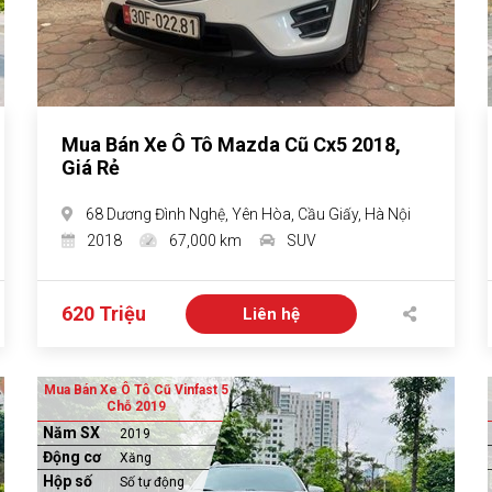
Mua Bán Xe Ô Tô Mazda Cũ Cx5 2018,
Giá Rẻ
68 Dương Đình Nghệ, Yên Hòa, Cầu Giấy, Hà Nội
2018
67,000 km
SUV
620 Triệu
Liên hệ
Mua Bán Xe Ô Tô Cũ Vinfast 5
Chỗ 2019
Năm SX
2019
Động cơ
Xăng
Hộp số
Số tự động