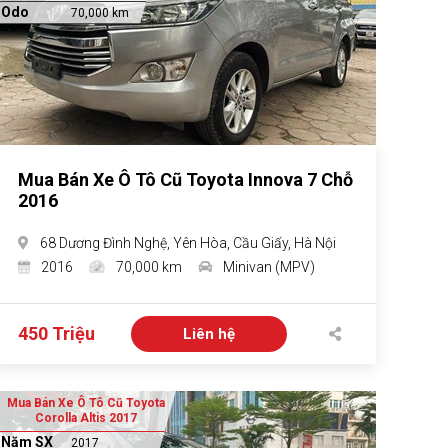
Odo
70,000 km
Mua Bán Xe Ô Tô Cũ Toyota Innova 7 Chỗ
2016
68 Dương Đình Nghệ, Yên Hòa, Cầu Giấy, Hà Nội
2016
70,000 km
Minivan (MPV)
450 Triệu
Liên hệ
Mua Bán Xe Ô Tô Cũ Toyota
Corolla Altis 2017
Năm SX
2017