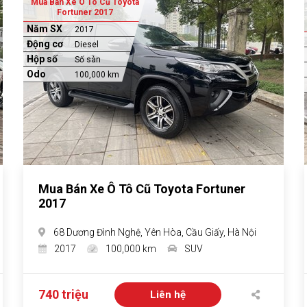
Mua Bán Xe Ô Tô Cũ Toyota
Fortuner 2017
Năm SX
2017
Động cơ
Diesel
Hộp số
Số sàn
Odo
100,000 km
Mua Bán Xe Ô Tô Cũ Toyota Fortuner
2017
68 Dương Đình Nghệ, Yên Hòa, Cầu Giấy, Hà Nội
2017
100,000 km
SUV
740 triệu
Liên hệ