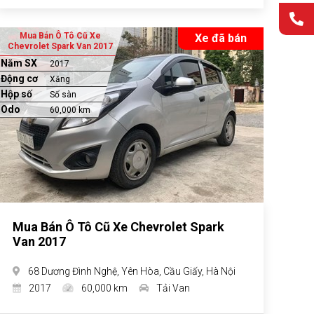
Mua Bán Ô Tô Cũ Xe
Xe đã bán
Chevrolet Spark Van 2017
Năm SX
2017
Động cơ
Xăng
Hộp số
Số sàn
Odo
60,000 km
Mua Bán Ô Tô Cũ Xe Chevrolet Spark
Van 2017
68 Dương Đình Nghệ, Yên Hòa, Cầu Giấy, Hà Nội
2017
60,000 km
Tải Van