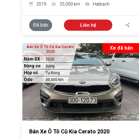
2019
25,000 km
Hatbach
Đã bán
Liên hệ
Bán Xe Ô Tô Cũ Kia Cerato
Xe đã bán
2020
Năm SX
2020
Động cơ
Xăng
Hộp số
Tự Động
Odo
30,000 km
Bán Xe Ô Tô Cũ Kia Cerato 2020