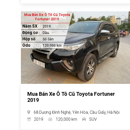
Mua Bán Xe Ô Tô Cũ Toyota
Fortuner 2019
Năm SX
2019
Động cơ
Dầu
Hộp số
Số Sàn
Odo
120,000 km
Mua Bán Xe Ô Tô Cũ Toyota Fortuner
2019
68 Dương Đình Nghệ, Yên Hòa, Cầu Giấy, Hà Nội
2019
120,000 km
SUV