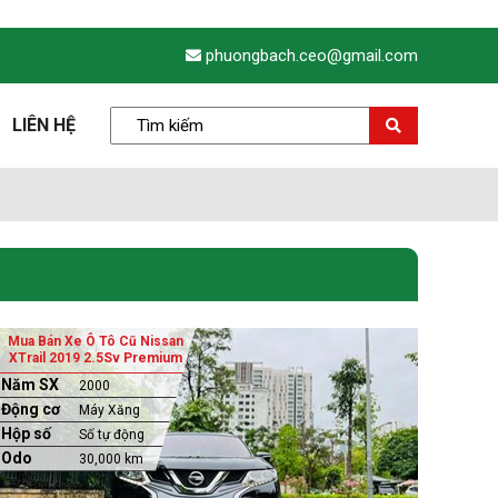
phuongbach.ceo@gmail.com
LIÊN HỆ
Mua Bán Xe Ô Tô Cũ Nissan
XTrail 2019 2.5Sv Premium
Năm SX
2000
Động cơ
Máy Xăng
Hộp số
Số tự động
Odo
30,000 km