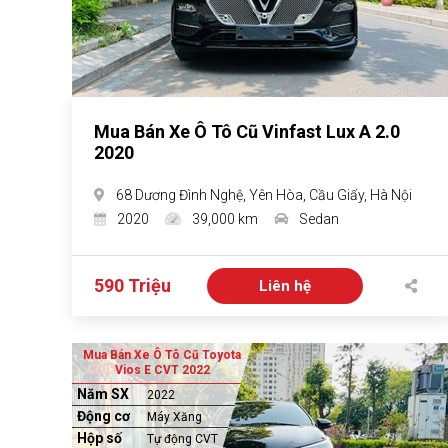
Mua Bán Xe Ô Tô Cũ Vinfast Lux A 2.0
2020
68 Dương Đình Nghệ, Yên Hòa, Cầu Giấy, Hà Nội
2020
39,000 km
Sedan
590 Triệu
Liên hệ
Mua Bán Xe Ô Tô Cũ Toyota
Vios E CVT 2022
Năm SX
2022
Động cơ
Máy Xăng
Hộp số
Tự động CVT