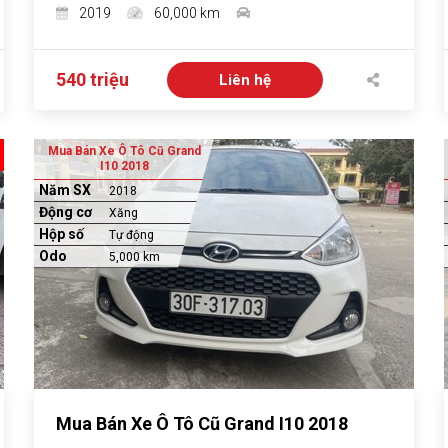
2019
60,000 km
540 triệu
Liên hệ
Mua Bán Xe Ô Tô Cũ Grand
I10 2018
Năm SX
2018
Động cơ
Xăng
Hộp số
Tự động
Odo
5,000 km
Mua Bán Xe Ô Tô Cũ Grand I10 2018