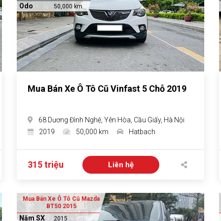
Odo
50,000 km
Mua Bán Xe Ô Tô Cũ Vinfast 5 Chỗ 2019
68 Dương Đình Nghệ, Yên Hòa, Cầu Giấy, Hà Nội
2019
50,000 km
Hatbach
315 triệu
Liên hệ
Mua Bán Xe Ô Tô Cũ Mazda
BT50 2015
Năm SX
2015