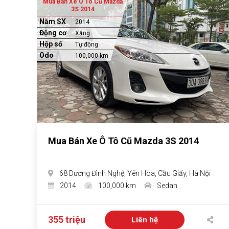
Mua Bán Xe Ô Tô Cũ Mazda
3S 2014
Năm SX
2014
Động cơ
Xăng
Hộp số
Tự động
Odo
100,000 km
Mua Bán Xe Ô Tô Cũ Mazda 3S 2014
68 Dương Đình Nghệ, Yên Hòa, Cầu Giấy, Hà Nội
2014
100,000 km
Sedan
355 triệu
Liên hệ