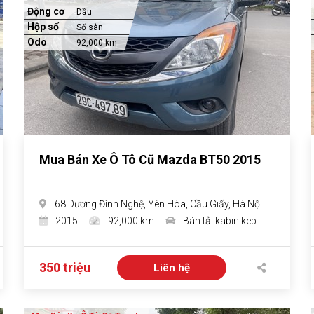
Động cơ
Dầu
Hộp số
Số sàn
Odo
92,000 km
Mua Bán Xe Ô Tô Cũ Mazda BT50 2015
68 Dương Đình Nghệ, Yên Hòa, Cầu Giấy, Hà Nội
2015
92,000 km
Bán tải kabin kep
350 triệu
Liên hệ