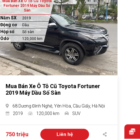
Mua Bán Xe Ô Tô Cũ Toyota
Fortuner 2019 Máy Dầu Số
Sàn
Năm SX
2019
Động cơ
Dầu
Hộp số
Số sàn
Odo
120,000 km
Mua Bán Xe Ô Tô Cũ Toyota Fortuner
2019 Máy Dầu Số Sàn
68 Dương Đình Nghệ, Yên Hòa, Cầu Giấy, Hà Nội
2019
120,000 km
SUV
750 triệu
Liên hệ