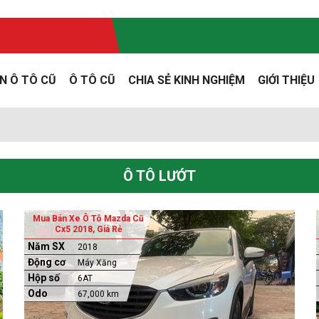
N Ô TÔ CŨ
Ô TÔ CŨ
CHIA SẺ KINH NGHIỆM
GIỚI THIỆU
Ô TÔ LƯỚT
Mua Bán Xe Ô Tô Mazda Cũ
Cx5 2018, Giá Rẻ
Năm SX
2018
Động cơ
Máy Xăng
Hộp số
6AT
Odo
67,000 km