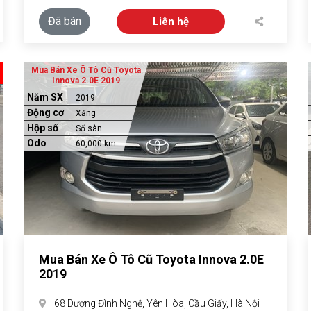
Đã bán
Liên hệ
Mua Bán Xe Ô Tô Cũ Toyota
Innova 2.0E 2019
Năm SX
2019
Động cơ
Xăng
Hộp số
Số sàn
Odo
60,000 km
Mua Bán Xe Ô Tô Cũ Toyota Innova 2.0E
2019
68 Dương Đình Nghệ, Yên Hòa, Cầu Giấy, Hà Nội