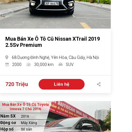
Mua Bán Xe Ô Tô Cũ Nissan XTrail 2019
2.5Sv Premium
68 Dương Đình Nghệ, Yên Hòa, Cầu Giấy, Hà Nội
2000
30,000 km
SUV
720 Triệu
Liên hệ
Mua Bán Xe Ô Tô Cũ Toyota
Innova 7 Chỗ 2016
Năm SX
2016
Động cơ
Máy Xăng
Hộp số
Số sàn