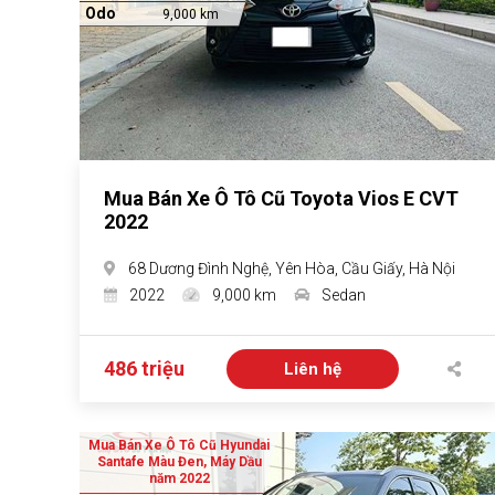
Odo
9,000 km
Mua Bán Xe Ô Tô Cũ Toyota Vios E CVT
2022
68 Dương Đình Nghệ, Yên Hòa, Cầu Giấy, Hà Nội
2022
9,000 km
Sedan
486 triệu
Liên hệ
Mua Bán Xe Ô Tô Cũ Hyundai
Santafe Màu Đen, Máy Dầu
năm 2022