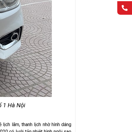
ố 1 Hà Nội
 lịch lãm, thanh lịch nhờ hình dáng
0 có lưới tản nhiệt hình ngôi sao