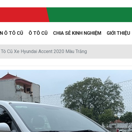
N Ô TÔ CŨ
Ô TÔ CŨ
CHIA SẺ KINH NGHIỆM
GIỚI THIỆU
 Tô Cũ Xe Hyundai Accent 2020 Màu Trắng