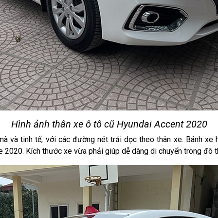
Hình ảnh thân xe ô tô cũ Hyundai Accent 2020
à và tinh tế, với các đường nét trải dọc theo thân xe. Bánh xe 
2020. Kích thước xe vừa phải giúp dễ dàng di chuyển trong đô th