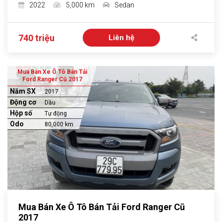
2022
5,000 km
Sedan
740 triệu
Liên hệ
Mua Bán Xe Ô Tô Bán Tải
Ford Ranger Cũ 2017
Năm SX
2017
Động cơ
Dầu
Hộp số
Tự động
Odo
80,000 km
Mua Bán Xe Ô Tô Bán Tải Ford Ranger Cũ
2017