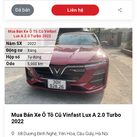
Đã bán
Liên hệ
Mua Bán Xe Ô Tô Cũ Vinfast
Lux A 2.0 Turbo 2022
Năm SX
2022
Động cơ
Xăng
Hộp số
Tự động
Odo
5,000 km
Mua Bán Xe Ô Tô Cũ Vinfast Lux A 2.0 Turbo
2022
68 Dương Đình Nghệ, Yên Hòa, Cầu Giấy, Hà Nội