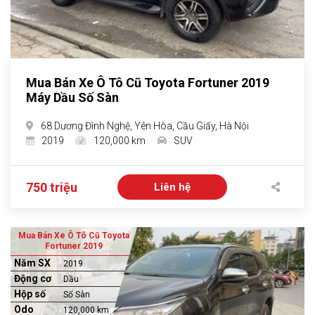
Mua Bán Xe Ô Tô Cũ Toyota Fortuner 2019
Máy Dầu Số Sàn
68 Dương Đình Nghệ, Yên Hòa, Cầu Giấy, Hà Nội
2019
120,000 km
SUV
750 triệu
Liên hệ
Mua Bán Xe Ô Tô Cũ Toyota
Fortuner 2019
Năm SX
2019
Động cơ
Dầu
Hộp số
Số Sàn
Odo
120,000 km