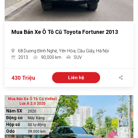
Mua Bán Xe Ô Tô Cũ Toyota Fortuner 2013
68 Dương Đình Nghệ, Yên Hòa, Cầu Giấy, Hà Nội
2013
90,000 km
SUV
430 Triệu
Liên hệ
Mua Bán Xe Ô Tô Cũ Vinfast
Lux A 2.0 2020
Năm SX
2020
Động cơ
Máy Xăng
Hộp số
Số tự động
Odo
39,000 km