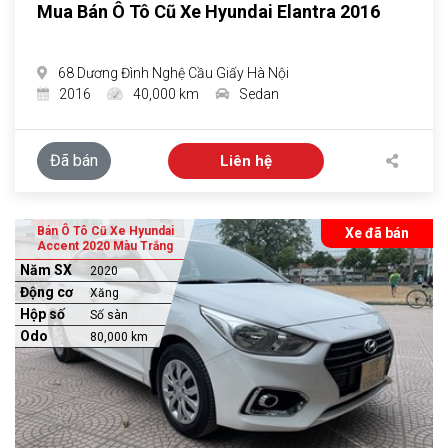
Mua Bán Ô Tô Cũ Xe Hyundai Elantra 2016
68 Dương Đình Nghệ Cầu Giấy Hà Nội
2016
40,000 km
Sedan
Đã bán
Liên hệ
Bán Ô Tô Cũ Xe Hyundai
Xe đã bán
Accent 2020 Màu Trắng
Năm SX
2020
Động cơ
Xăng
Hộp số
Số sàn
Odo
80,000 km