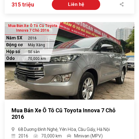
315 triệu
Liên hệ
Mua Bán Xe Ô Tô Cũ Toyota
Innova 7 Chỗ 2016
Năm SX
2016
Động cơ
Máy Xăng
Hộp số
Số sàn
Odo
70,000 km
Mua Bán Xe Ô Tô Cũ Toyota Innova 7 Chỗ
2016
68 Dương Đình Nghệ, Yên Hòa, Cầu Giấy, Hà Nội
2016
70,000 km
Minivan (MPV)