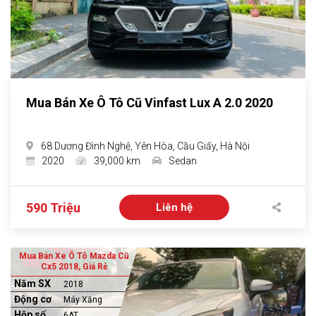
Mua Bán Xe Ô Tô Cũ Vinfast Lux A 2.0 2020
68 Dương Đình Nghệ, Yên Hòa, Cầu Giấy, Hà Nội
2020
39,000 km
Sedan
590 Triệu
Liên hệ
Mua Bán Xe Ô Tô Mazda Cũ
Cx5 2018, Giá Rẻ
Năm SX
2018
Động cơ
Máy Xăng
Hộp số
6AT