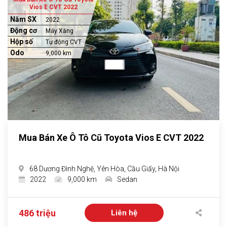
Vios E CVT 2022
Năm SX
2022
Động cơ
Máy Xăng
Hộp số
Tự động CVT
Odo
9,000 km
Mua Bán Xe Ô Tô Cũ Toyota Vios E CVT 2022
68 Dương Đình Nghệ, Yên Hòa, Cầu Giấy, Hà Nội
2022
9,000 km
Sedan
486 triệu
Liên hệ