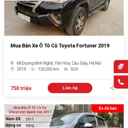
Mua Bán Xe Ô Tô Cũ Toyota Fortuner 2019
68 Dương Đình Nghệ, Yên Hòa, Cầu Giấy, Hà Nội
2019
120,000 km
SUV
750 triệu
Liên hệ
Mua Bán Ô Tô Cũ Xe
Xe đã bán
Chevrolet Spark Van 2017
Năm SX
2017
Động cơ
Xăng