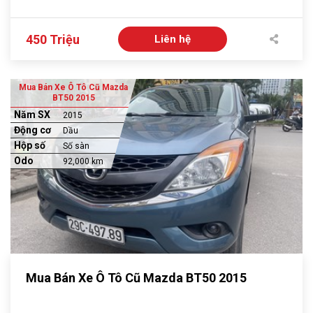
450 Triệu
Liên hệ
Mua Bán Xe Ô Tô Cũ Mazda
BT50 2015
Năm SX
2015
Động cơ
Dầu
Hộp số
Số sàn
Odo
92,000 km
Mua Bán Xe Ô Tô Cũ Mazda BT50 2015