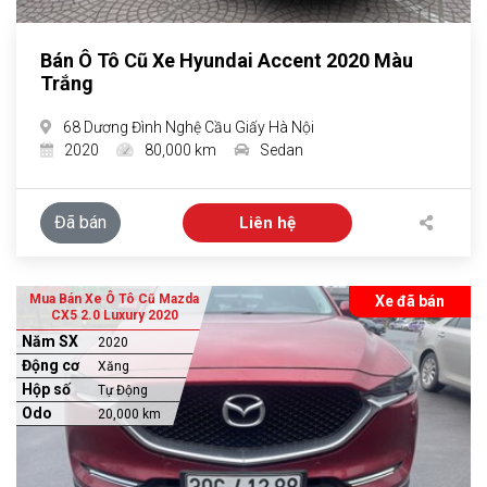
Bán Ô Tô Cũ Xe Hyundai Accent 2020 Màu
Trắng
68 Dương Đình Nghệ Cầu Giấy Hà Nội
2020
80,000 km
Sedan
Đã bán
Liên hệ
Mua Bán Xe Ô Tô Cũ Mazda
Xe đã bán
CX5 2.0 Luxury 2020
Năm SX
2020
Động cơ
Xăng
Hộp số
Tự Động
Odo
20,000 km