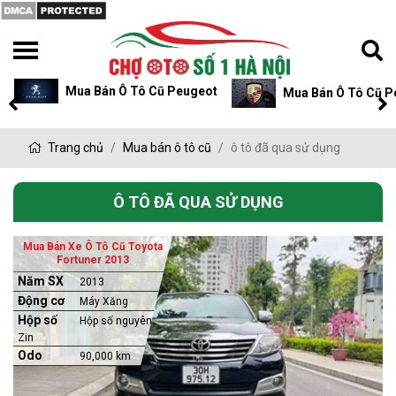
Mua Bán Ô Tô Cũ Peugeot
Mua Bán Ô Tô Cũ P
Trang chủ
Mua bán ô tô cũ
ô tô đã qua sử dụng
Ô TÔ ĐÃ QUA SỬ DỤNG
Mua Bán Xe Ô Tô Cũ Toyota
Fortuner 2013
Năm SX
2013
Động cơ
Máy Xăng
Hộp số
Hộp số nguyên
Zin
Odo
90,000 km