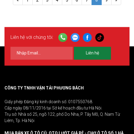
«
1
2
3
4
5
6
7
8
9
»
Liên hệ với chúng tôi:
Liên hệ
CÔNG TY TNHH VẬN TẢI PHƯƠNG BÁCH
Giấy phép Đăng ký kinh doanh số: 0107550768.
Cấp ngày 08/11/2016 tại Sở kế hoạch đầu tư Hà Nội.
Trụ sở: Nhà số 25, ngõ 122, phố Do Nha, P. Tây Mỗ, Q. Nam Từ
Liêm, Tp. Hà Nội
MUA BÁN XE Ô TÔ CŨ, OTO LƯỚT GIÁ RẺ - CHỢ Ô TÔ SỐ 1 HÀ