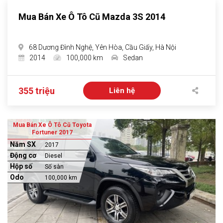
Mua Bán Xe Ô Tô Cũ Mazda 3S 2014
68 Dương Đình Nghệ, Yên Hòa, Cầu Giấy, Hà Nội
2014
100,000 km
Sedan
355 triệu
Liên hệ
Mua Bán Xe Ô Tô Cũ Toyota
Fortuner 2017
Năm SX
2017
Động cơ
Diesel
Hộp số
Số sàn
Odo
100,000 km