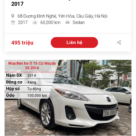
2017
68 Dương Đình Nghệ, Yên Hòa, Cầu Giấy, Hà Nội
2017
60,000 km
Sedan
495 triệu
Liên hệ
Mua Bán Xe Ô Tô Cũ Mazda
3S 2014
Năm SX
2014
Động cơ
Xăng
Hộp số
Tự động
Odo
100,000 km