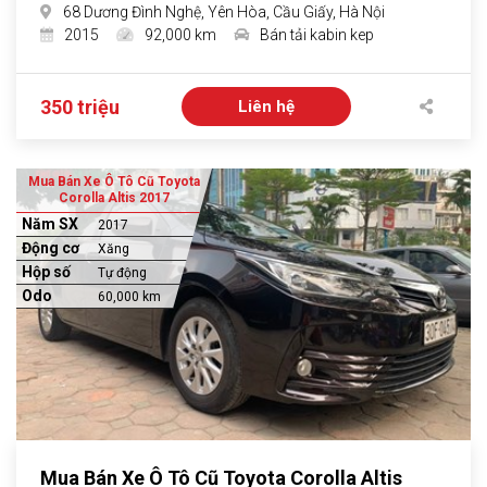
68 Dương Đình Nghệ, Yên Hòa, Cầu Giấy, Hà Nội
2015
92,000 km
Bán tải kabin kep
350 triệu
Liên hệ
Mua Bán Xe Ô Tô Cũ Toyota
Corolla Altis 2017
Năm SX
2017
Động cơ
Xăng
Hộp số
Tự động
Odo
60,000 km
Mua Bán Xe Ô Tô Cũ Toyota Corolla Altis