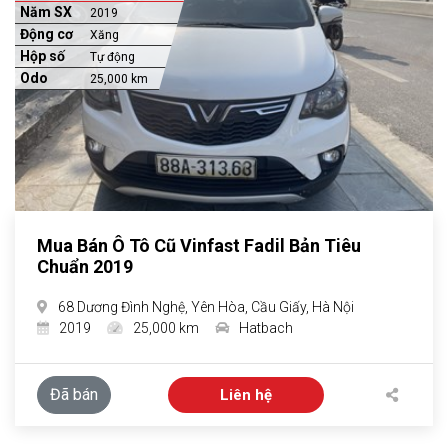
Năm SX
2019
Động cơ
Xăng
Hộp số
Tự động
Odo
25,000 km
Mua Bán Ô Tô Cũ Vinfast Fadil Bản Tiêu
Chuẩn 2019
68 Dương Đình Nghệ, Yên Hòa, Cầu Giấy, Hà Nội
2019
25,000 km
Hatbach
Đã bán
Liên hệ