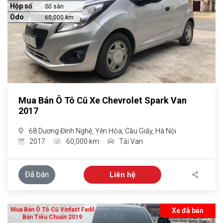
Hộp số
Số sàn
Odo
60,000 km
Mua Bán Ô Tô Cũ Xe Chevrolet Spark Van
2017
68 Dương Đình Nghệ, Yên Hòa, Cầu Giấy, Hà Nội
2017
60,000 km
Tải Van
Đã bán
Liên hệ
Mua Bán Ô Tô Cũ Vinfast Fadil
Xe đã bán
Bản Tiêu Chuẩn 2019