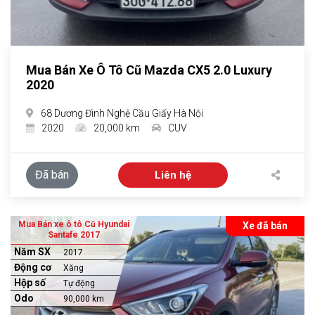
Mua Bán Xe Ô Tô Cũ Mazda CX5 2.0 Luxury
2020
68 Dương Đình Nghệ Cầu Giấy Hà Nội
2020
20,000 km
CUV
Đã bán
Liên hệ
Mua Bán xe ô tô Cũ Hyundai
Xe đã bán
Santafe 2017
Năm SX
2017
Động cơ
Xăng
Hộp số
Tự động
Odo
90,000 km