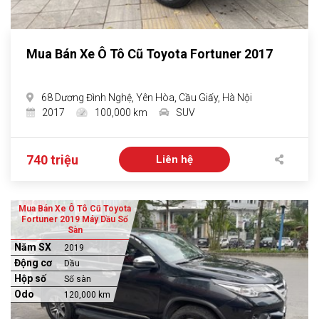
Mua Bán Xe Ô Tô Cũ Toyota Fortuner 2017
68 Dương Đình Nghệ, Yên Hòa, Cầu Giấy, Hà Nội
2017
100,000 km
SUV
740 triệu
Liên hệ
Mua Bán Xe Ô Tô Cũ Toyota
Fortuner 2019 Máy Dầu Số
Sàn
Năm SX
2019
Động cơ
Dầu
Hộp số
Số sàn
Odo
120,000 km