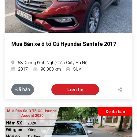
Mua Bán xe ô tô Cũ Hyundai Santafe 2017
68 Dương Đình Nghệ Cầu Giấy Hà Nội
2017
90,000 km
SUV
Đã bán
Liên hệ
Mua Bán Xe Ô Tô Cũ Hyundai
Xe đã bán
Accent 2020
Năm SX
2020
Động cơ
Xăng
Hộp số
Tự động