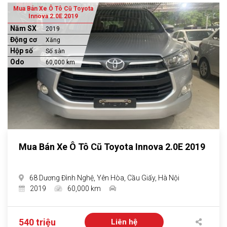
Mua Bán Xe Ô Tô Cũ Toyota
Innova 2.0E 2019
Năm SX
2019
Động cơ
Xăng
Hộp số
Số sàn
Odo
60,000 km
Mua Bán Xe Ô Tô Cũ Toyota Innova 2.0E 2019
68 Dương Đình Nghệ, Yên Hòa, Cầu Giấy, Hà Nội
2019
60,000 km
540 triệu
Liên hệ