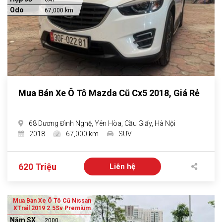
Odo
67,000 km
Mua Bán Xe Ô Tô Mazda Cũ Cx5 2018, Giá Rẻ
68 Dương Đình Nghệ, Yên Hòa, Cầu Giấy, Hà Nội
2018
67,000 km
SUV
620 Triệu
Liên hệ
Mua Bán Xe Ô Tô Cũ Nissan
XTrail 2019 2.5Sv Premium
Năm SX
2000