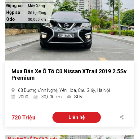
Động cơ
Máy Xăng
Hộp số
Số tự động
Odo
30,000 km
Mua Bán Xe Ô Tô Cũ Nissan XTrail 2019 2.5Sv
Premium
68 Dương Đình Nghệ, Yên Hòa, Cầu Giấy, Hà Nội
2000
30,000 km
SUV
720 Triệu
Liên hệ
Mua Bán Xe Ô Tô Cũ Toyota