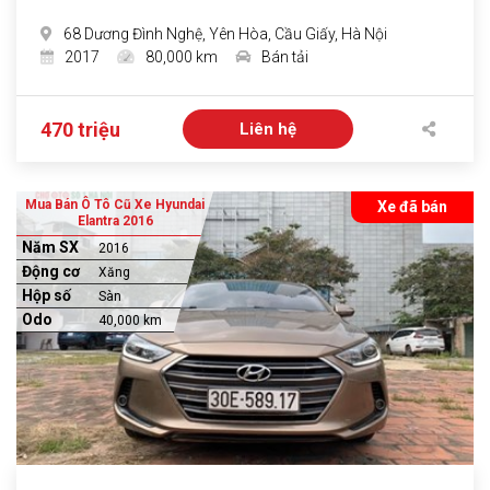
68 Dương Đình Nghệ, Yên Hòa, Cầu Giấy, Hà Nội
2017
80,000 km
Bán tải
470 triệu
Liên hệ
Mua Bán Ô Tô Cũ Xe Hyundai
Xe đã bán
Elantra 2016
Năm SX
2016
Động cơ
Xăng
Hộp số
Sàn
Odo
40,000 km