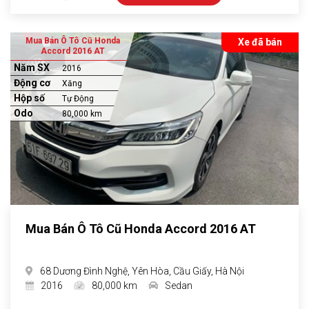
Mua Bán Ô Tô Cũ Honda
Xe đã bán
Accord 2016 AT
Năm SX
2016
Động cơ
Xăng
Hộp số
Tự Động
Odo
80,000 km
Mua Bán Ô Tô Cũ Honda Accord 2016 AT
68 Dương Đình Nghệ, Yên Hòa, Cầu Giấy, Hà Nội
2016
80,000 km
Sedan