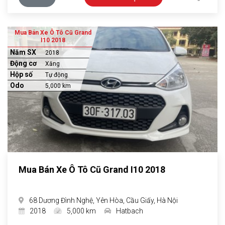
Mua Bán Xe Ô Tô Cũ Grand
I10 2018
Năm SX
2018
Động cơ
Xăng
Hộp số
Tự động
Odo
5,000 km
Mua Bán Xe Ô Tô Cũ Grand I10 2018
68 Dương Đình Nghệ, Yên Hòa, Cầu Giấy, Hà Nội
2018
5,000 km
Hatbach