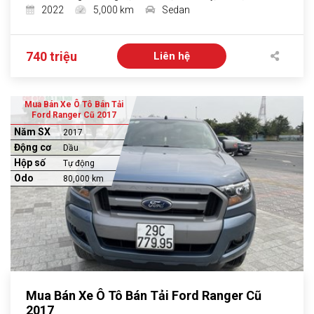
2022
5,000 km
Sedan
740 triệu
Liên hệ
Mua Bán Xe Ô Tô Bán Tải
Ford Ranger Cũ 2017
Năm SX
2017
Động cơ
Dầu
Hộp số
Tự động
Odo
80,000 km
Mua Bán Xe Ô Tô Bán Tải Ford Ranger Cũ
2017