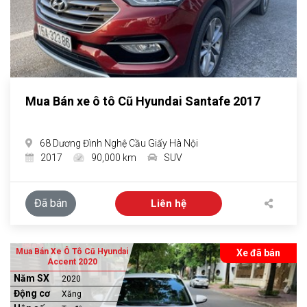
Mua Bán xe ô tô Cũ Hyundai Santafe 2017
68 Dương Đình Nghệ Cầu Giấy Hà Nội
2017
90,000 km
SUV
Đã bán
Liên hệ
Mua Bán Xe Ô Tô Cũ Hyundai
Xe đã bán
Accent 2020
Năm SX
2020
Động cơ
Xăng