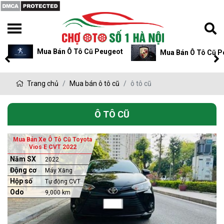
Mua Bán Ô Tô Cũ Peugeot
Mua Bán Ô Tô Cũ P
Trang chủ
Mua bán ô tô cũ
ô tô cũ
Ô TÔ CŨ
Mua Bán Xe Ô Tô Cũ Toyota
Vios E CVT 2022
Năm SX
2022
Động cơ
Máy Xăng
Hộp số
Tự động CVT
Odo
9,000 km