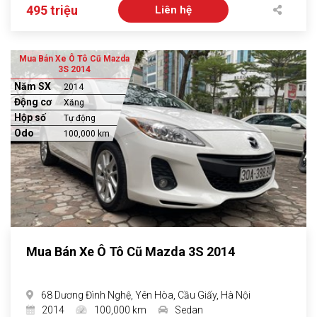
495 triệu
Liên hệ
Mua Bán Xe Ô Tô Cũ Mazda
3S 2014
Năm SX
2014
Động cơ
Xăng
Hộp số
Tự động
Odo
100,000 km
Mua Bán Xe Ô Tô Cũ Mazda 3S 2014
68 Dương Đình Nghệ, Yên Hòa, Cầu Giấy, Hà Nội
2014
100,000 km
Sedan