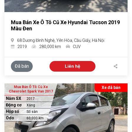
Mua Bán Xe Ô Tô Cũ Xe Hyundai Tucson 2019
Màu Đen
68 Dương Đình Nghệ, Yên Hòa, Cầu Giấy, Hà Nội
2019
280,000 km
CUV
Đã bán
Liên hệ
Mua Bán Ô Tô Cũ Xe
Xe đã bán
Chevrolet Spark Van 2017
Năm SX
2017
Động cơ
Xăng
Hộp số
Số sàn
Odo
60,000 km