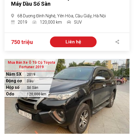
Máy Dầu Số Sàn
68 Dương Đình Nghệ, Yên Hòa, Cầu Giấy, Hà Nội
2019
120,000 km
SUV
750 triệu
Liên hệ
Mua Bán Xe Ô Tô Cũ Toyota
Fortuner 2019
Năm SX
2019
Động cơ
Dầu
Hộp số
Số Sàn
Odo
120,000 km