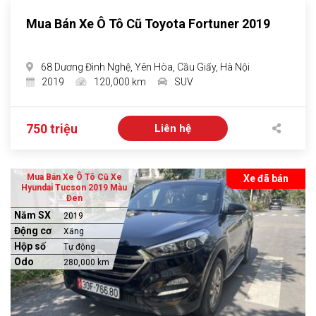
Mua Bán Xe Ô Tô Cũ Toyota Fortuner 2019
68 Dương Đình Nghệ, Yên Hòa, Cầu Giấy, Hà Nội
2019
120,000 km
SUV
750 triệu
Liên hệ
Mua Bán Xe Ô Tô Cũ Xe
Xe đã bán
Hyundai Tucson 2019 Màu
Đen
Năm SX
2019
Động cơ
Xăng
Hộp số
Tự động
Odo
280,000 km