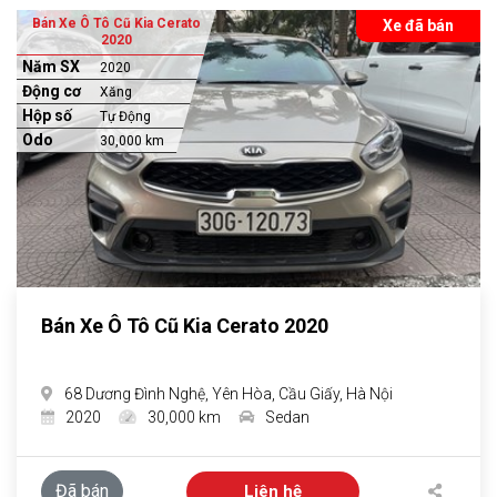
Bán Xe Ô Tô Cũ Kia Cerato
Xe đã bán
2020
Năm SX
2020
Động cơ
Xăng
Hộp số
Tự Động
Odo
30,000 km
Bán Xe Ô Tô Cũ Kia Cerato 2020
68 Dương Đình Nghệ, Yên Hòa, Cầu Giấy, Hà Nội
2020
30,000 km
Sedan
Đã bán
Liên hệ