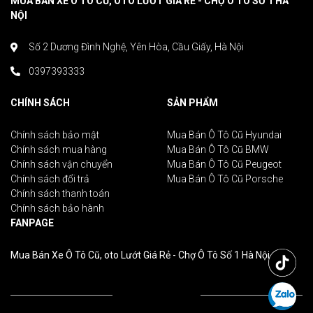
MUA BÁN XE Ô TÔ CŨ, OTO LƯỚT GIÁ RẺ - CHỢ Ô TÔ SỐ 1 HÀ
NỘI
Số 2 Dương Đình Nghệ, Yên Hòa, Cầu Giấy, Hà Nội
0397393333
CHÍNH SÁCH
SẢN PHẨM
Chính sách bảo mật
Mua Bán Ô Tô Cũ Hyundai
Chính sách mua hàng
Mua Bán Ô Tô Cũ BMW
Chính sách vận chuyển
Mua Bán Ô Tô Cũ Peugeot
Chính sách đổi trả
Mua Bán Ô Tô Cũ Porsche
Chính sách thanh toán
Chính sách bảo hành
FANPAGE
Mua Bán Xe Ô Tô Cũ, oto Lướt Giá Rẻ - Chợ Ô Tô Số 1 Hà Nội