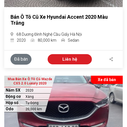
Bán Ô Tô Cũ Xe Hyundai Accent 2020 Màu
Trắng
68 Dương Đình Nghệ Cầu Giấy Hà Nội
2020
80,000 km
Sedan
Đã bán
Liên hệ
Mua Bán Xe Ô Tô Cũ Mazda
Xe đã bán
CX5 2.0 Luxury 2020
Năm SX
2020
Động cơ
Xăng
Hộp số
Tự Động
Odo
20,000 km