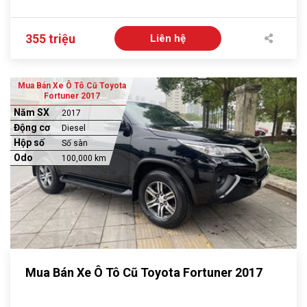
355 triệu
Liên hệ
Mua Bán Xe Ô Tô Cũ Toyota
Fortuner 2017
Năm SX
2017
Động cơ
Diesel
Hộp số
Số sàn
Odo
100,000 km
Mua Bán Xe Ô Tô Cũ Toyota Fortuner 2017