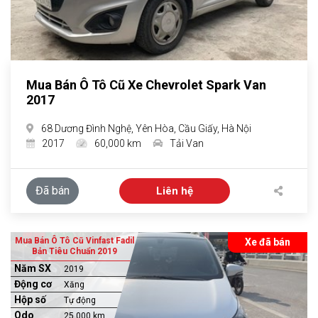
Mua Bán Ô Tô Cũ Xe Chevrolet Spark Van
2017
68 Dương Đình Nghệ, Yên Hòa, Cầu Giấy, Hà Nội
2017
60,000 km
Tải Van
Đã bán
Liên hệ
Mua Bán Ô Tô Cũ Vinfast Fadil
Xe đã bán
Bản Tiêu Chuẩn 2019
Năm SX
2019
Động cơ
Xăng
Hộp số
Tự động
Odo
25,000 km