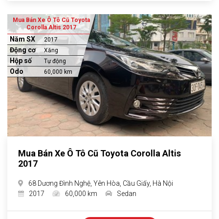
Mua Bán Xe Ô Tô Cũ Toyota
Corolla Altis 2017
Năm SX
2017
Động cơ
Xăng
Hộp số
Tự động
Odo
60,000 km
Mua Bán Xe Ô Tô Cũ Toyota Corolla Altis
2017
68 Dương Đình Nghệ, Yên Hòa, Cầu Giấy, Hà Nội
2017
60,000 km
Sedan