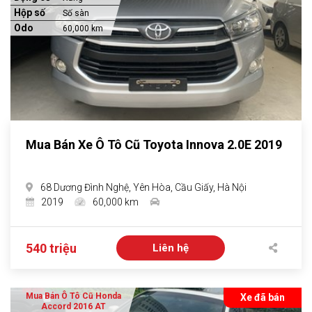
Hộp số
Số sàn
Odo
60,000 km
Mua Bán Xe Ô Tô Cũ Toyota Innova 2.0E 2019
68 Dương Đình Nghệ, Yên Hòa, Cầu Giấy, Hà Nội
2019
60,000 km
540 triệu
Liên hệ
Mua Bán Ô Tô Cũ Honda
Xe đã bán
Accord 2016 AT