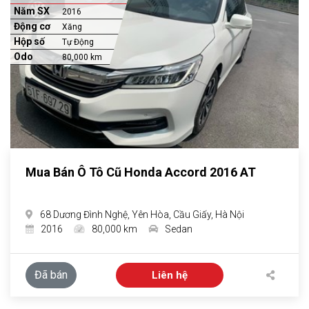
Năm SX
2016
Động cơ
Xăng
Hộp số
Tự Động
Odo
80,000 km
Mua Bán Ô Tô Cũ Honda Accord 2016 AT
68 Dương Đình Nghệ, Yên Hòa, Cầu Giấy, Hà Nội
2016
80,000 km
Sedan
Đã bán
Liên hệ