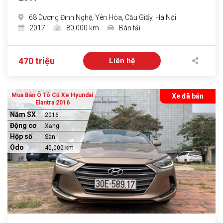
68 Dương Đình Nghệ, Yên Hòa, Cầu Giấy, Hà Nội
2017
80,000 km
Bán tải
470 triệu
Liên hệ
Mua Bán Ô Tô Cũ Xe Hyundai
Xe đã bán
Elantra 2016
Năm SX
2016
Động cơ
Xăng
Hộp số
Sàn
Odo
40,000 km