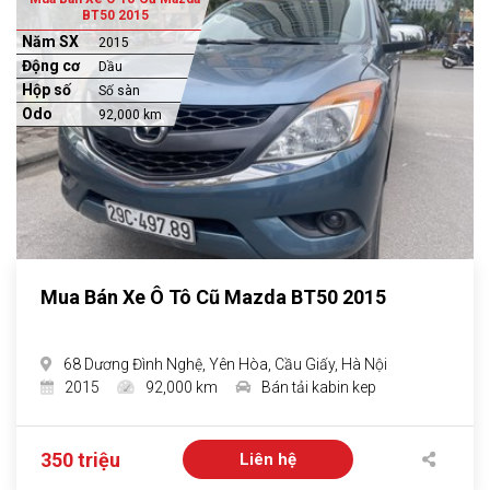
BT50 2015
Năm SX
2015
Động cơ
Dầu
Hộp số
Số sàn
Odo
92,000 km
Mua Bán Xe Ô Tô Cũ Mazda BT50 2015
68 Dương Đình Nghệ, Yên Hòa, Cầu Giấy, Hà Nội
2015
92,000 km
Bán tải kabin kep
350 triệu
Liên hệ