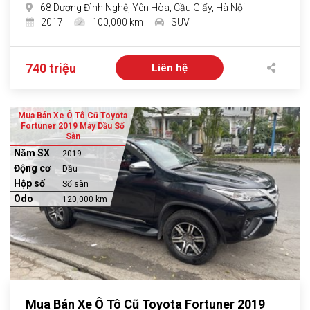
68 Dương Đình Nghệ, Yên Hòa, Cầu Giấy, Hà Nội
2017
100,000 km
SUV
740 triệu
Liên hệ
Mua Bán Xe Ô Tô Cũ Toyota
Fortuner 2019 Máy Dầu Số
Sàn
Năm SX
2019
Động cơ
Dầu
Hộp số
Số sàn
Odo
120,000 km
Mua Bán Xe Ô Tô Cũ Toyota Fortuner 2019