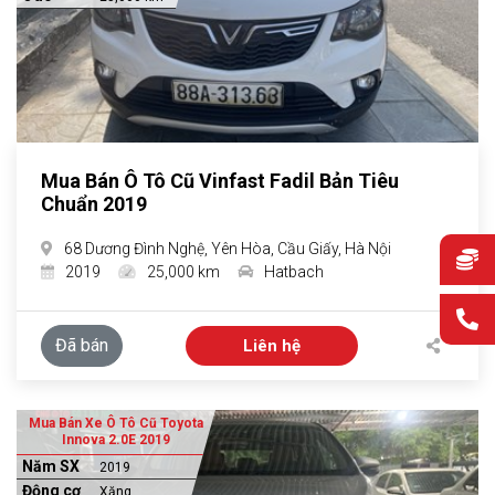
Mua Bán Ô Tô Cũ Vinfast Fadil Bản Tiêu
Chuẩn 2019
68 Dương Đình Nghệ, Yên Hòa, Cầu Giấy, Hà Nội
2019
25,000 km
Hatbach
Đã bán
Liên hệ
Mua Bán Xe Ô Tô Cũ Toyota
Innova 2.0E 2019
Năm SX
2019
Động cơ
Xăng