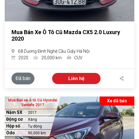
Mua Bán Xe Ô Tô Cũ Mazda CX5 2.0 Luxury
2020
68 Dương Đình Nghệ Cầu Giấy Hà Nội
2020
20,000 km
CUV
Đã bán
Liên hệ
Mua Bán xe ô tô Cũ Hyundai
Xe đã bán
Santafe 2017
Năm SX
2017
Động cơ
Xăng
Hộp số
Tự động
Odo
90,000 km