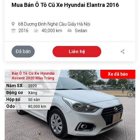
Mua Bán Ô Tô Cũ Xe Hyundai Elantra 2016
68 Dương Đình Nghệ Cầu Giấy Hà Nội
2016
40,000 km
Sedan
Đã bán
Liên hệ
Bán Ô Tô Cũ Xe Hyundai
Xe đã bán
Accent 2020 Màu Trắng
Năm SX
2020
Động cơ
Xăng
Hộp số
Số sàn
Odo
80,000 km