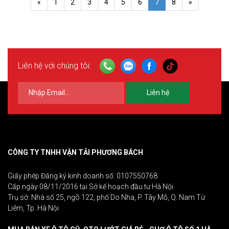
«
1
2
3
4
5
6
7
8
»
Liên hệ với chúng tôi:
Liên hệ
CÔNG TY TNHH VẬN TẢI PHƯƠNG BÁCH
Giấy phép Đăng ký kinh doanh số: 0107550768.
Cấp ngày 08/11/2016 tại Sở kế hoạch đầu tư Hà Nội.
Trụ sở: Nhà số 25, ngõ 122, phố Do Nha, P. Tây Mỗ, Q. Nam Từ
Liêm, Tp. Hà Nội