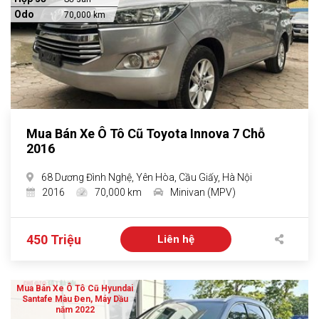
Odo
70,000 km
Mua Bán Xe Ô Tô Cũ Toyota Innova 7 Chỗ
2016
68 Dương Đình Nghệ, Yên Hòa, Cầu Giấy, Hà Nội
2016
70,000 km
Minivan (MPV)
450 Triệu
Liên hệ
Mua Bán Xe Ô Tô Cũ Hyundai
Santafe Màu Đen, Máy Dầu
năm 2022