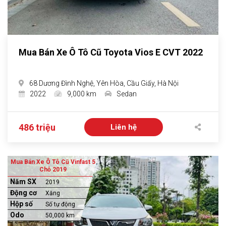
Mua Bán Xe Ô Tô Cũ Toyota Vios E CVT 2022
68 Dương Đình Nghệ, Yên Hòa, Cầu Giấy, Hà Nội
2022
9,000 km
Sedan
486 triệu
Liên hệ
Mua Bán Xe Ô Tô Cũ Vinfast 5
Chỗ 2019
Năm SX
2019
Động cơ
Xăng
Hộp số
Số tự động
Odo
50,000 km