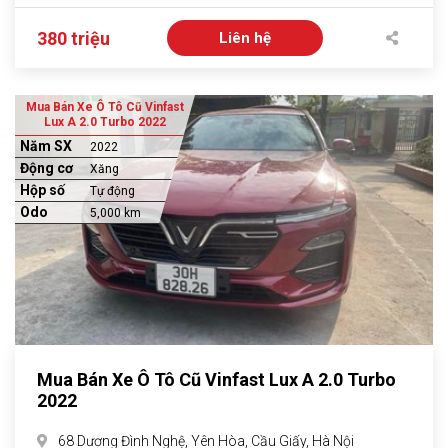
380 triệu
Liên hệ
Mua Bán Xe Ô Tô Cũ Vinfast
Lux A 2.0 Turbo 2022
Năm SX
2022
Động cơ
Xăng
Hộp số
Tự động
Odo
5,000 km
Mua Bán Xe Ô Tô Cũ Vinfast Lux A 2.0 Turbo
2022
68 Dương Đình Nghệ, Yên Hòa, Cầu Giấy, Hà Nội