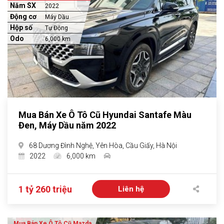
Năm SX
2022
Động cơ
Máy Dầu
Hộp số
Tự Động
Odo
6,000 km
Mua Bán Xe Ô Tô Cũ Hyundai Santafe Màu
Đen, Máy Dầu năm 2022
68 Dương Đình Nghệ, Yên Hòa, Cầu Giấy, Hà Nội
2022
6,000 km
1 tỷ 260 triệu
Liên hệ
Mua Bán Xe Ô Tô Cũ Mazda