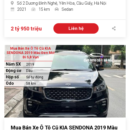
Số 2 Dương Đình Nghệ, Yên Hòa, Cầu Giấy, Hà Nội
2021
15 km
Sedan
2 tỷ 950 triệu
Liên hệ
Mua Bán Xe Ô Tô Cũ KIA
SENDONA 2019 Màu Đen Mới
Đi 5,8 Vạn
Năm SX
2019
Động cơ
Dầu
Hộp số
Số tự động
Odo
58 km
Mua Bán Xe Ô Tô Cũ KIA SENDONA 2019 Màu