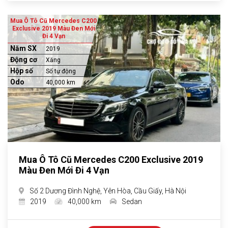
Mua Ô Tô Cũ Mercedes C200
Exclusive 2019 Màu Đen Mới
Đi 4 Vạn
Năm SX
2019
Động cơ
Xăng
Hộp số
Số tự động
Odo
40,000 km
Mua Ô Tô Cũ Mercedes C200 Exclusive 2019
Màu Đen Mới Đi 4 Vạn
Số 2 Dương Đình Nghệ, Yên Hòa, Cầu Giấy, Hà Nội
2019
40,000 km
Sedan