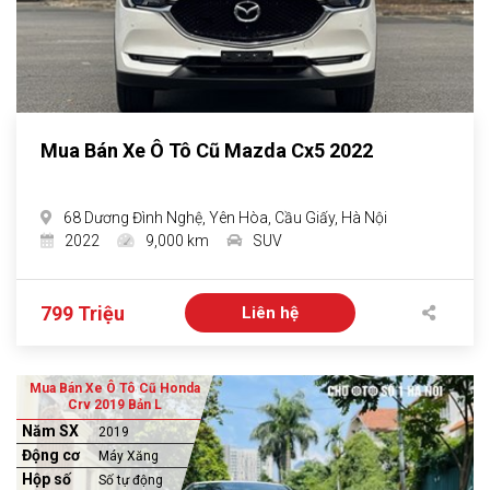
Mua Bán Xe Ô Tô Cũ Mazda Cx5 2022
68 Dương Đình Nghệ, Yên Hòa, Cầu Giấy, Hà Nội
2022
9,000 km
SUV
799 Triệu
Liên hệ
Mua Bán Xe Ô Tô Cũ Honda
Crv 2019 Bản L
Năm SX
2019
Động cơ
Máy Xăng
Hộp số
Số tự động