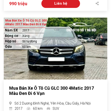
990 triệu
Liên hệ
Mua Bán Xe Ô Tô Cũ GLC 300
4Matic 2017 Màu Đen Đi 6 Vạn
Năm SX
2017
Động cơ
Xăng
Hộp số
Số tự động
Odo
60 km
Mua Bán Xe Ô Tô Cũ GLC 300 4Matic 2017
Màu Đen Đi 6 Vạn
Số 2 Dương Đình Nghệ, Yên Hòa, Cầu Giấy, Hà Nội
2017
60 km
SUV