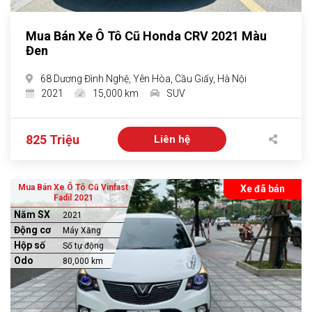
Mua Bán Xe Ô Tô Cũ Honda CRV 2021 Màu
Đen
68 Dương Đình Nghệ, Yên Hòa, Cầu Giấy, Hà Nội
2021
15,000 km
SUV
825 Triệu
Liên hệ
Mua Bán Xe Ô Tô Cũ Vinfast
Xe đã bán
Fadil 2021
Năm SX
2021
Động cơ
Máy Xăng
Hộp số
Số tự động
Odo
80,000 km