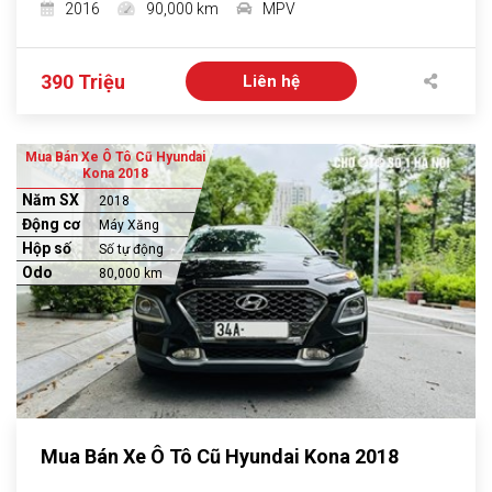
2016
90,000 km
MPV
390 Triệu
Liên hệ
Mua Bán Xe Ô Tô Cũ Hyundai
Kona 2018
Năm SX
2018
Động cơ
Máy Xăng
Hộp số
Số tự động
Odo
80,000 km
Mua Bán Xe Ô Tô Cũ Hyundai Kona 2018