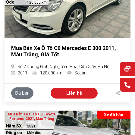
Odo
120,000 km
Mua Bán Xe Ô Tô Cũ Mercedes E 300 2011,
Màu Trắng, Giá Tốt
Số 2 Dương Đình Nghệ, Yên Hòa, Cầu Giấy, Hà Nội
2011
120,000 km
Sedan
Đã bán
Liên hệ
Mua Bán Xe Ô Tô Cũ Toyota
Xe đã bán
Fortuner 2021, Màu Trắng
Năm SX
2021
Động cơ
Máy dầu