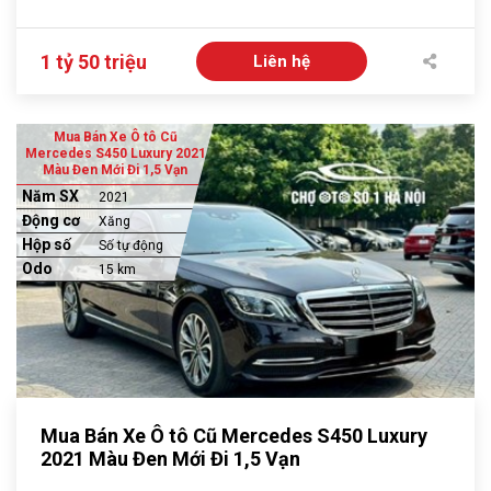
1 tỷ 50 triệu
Liên hệ
Mua Bán Xe Ô tô Cũ
Mercedes S450 Luxury 2021
Màu Đen Mới Đi 1,5 Vạn
Năm SX
2021
Động cơ
Xăng
Hộp số
Số tự động
Odo
15 km
Mua Bán Xe Ô tô Cũ Mercedes S450 Luxury
2021 Màu Đen Mới Đi 1,5 Vạn