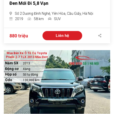
Đen Mới Đi 5,8 Vạn
Số 2 Dương Đình Nghệ, Yên Hòa, Cầu Giấy, Hà Nội
2019
58 km
SUV
880 triệu
Liên hệ
Mua Bán Xe Ô Tô Cũ Toyota
Prado 2.7 TLX 2013 Màu Đen
Năm SX
2013
Động cơ
Xăng
Hộp số
Số tự động
Odo
130,000 km