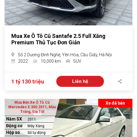
Mua Xe Ô Tô Cũ Santafe 2.5 Full Xăng
Premium Thủ Tục Đơn Giản
Số 2 Dương Đình Nghệ, Yên Hòa, Cầu Giấy, Hà Nội
2022
10,000 km
SUV
1 tỷ 130 triệu
Liên hệ
Mua Bán Xe Ô Tô Cũ
Xe đã bán
Mercedes E 300 2011, Màu
Trắng, Giá Tốt
Năm SX
2011
Động cơ
Máy Xăng
Hộp số
Số tự động