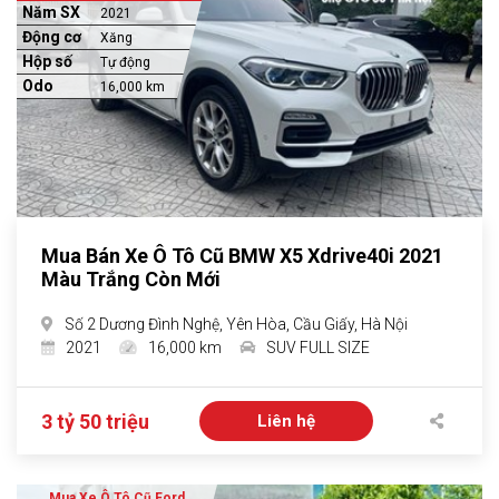
Năm SX
2021
Động cơ
Xăng
Hộp số
Tự động
Odo
16,000 km
Mua Bán Xe Ô Tô Cũ BMW X5 Xdrive40i 2021
Màu Trắng Còn Mới
Số 2 Dương Đình Nghệ, Yên Hòa, Cầu Giấy, Hà Nội
2021
16,000 km
SUV FULL SIZE
3 tỷ 50 triệu
Liên hệ
Mua Xe Ô Tô Cũ Ford