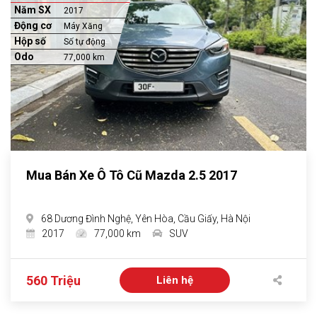
Năm SX
2017
Động cơ
Máy Xăng
Hộp số
Số tự động
Odo
77,000 km
Mua Bán Xe Ô Tô Cũ Mazda 2.5 2017
68 Dương Đình Nghệ, Yên Hòa, Cầu Giấy, Hà Nội
2017
77,000 km
SUV
560 Triệu
Liên hệ