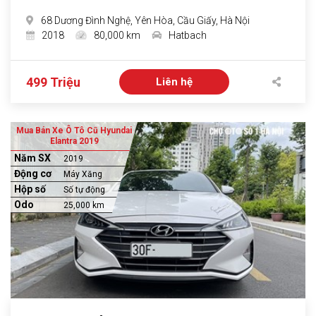
68 Dương Đình Nghệ, Yên Hòa, Cầu Giấy, Hà Nội
2018
80,000 km
Hatbach
499 Triệu
Liên hệ
Mua Bán Xe Ô Tô Cũ Hyundai
Elantra 2019
Năm SX
2019
Động cơ
Máy Xăng
Hộp số
Số tự động
Odo
25,000 km