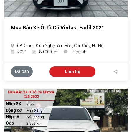
Mua Bán Xe Ô Tô Cũ Vinfast Fadil 2021
68 Dương Đình Nghệ, Yên Hòa, Cầu Giấy, Hà Nội
2021
80,000 km
Hatbach
Đã bán
Liên hệ
Mua Bán Xe Ô Tô Cũ Mazda
Cx5 2022
Năm SX
2022
Động cơ
Máy Xăng
Hộp số
Số tự động
Odo
9,000 km