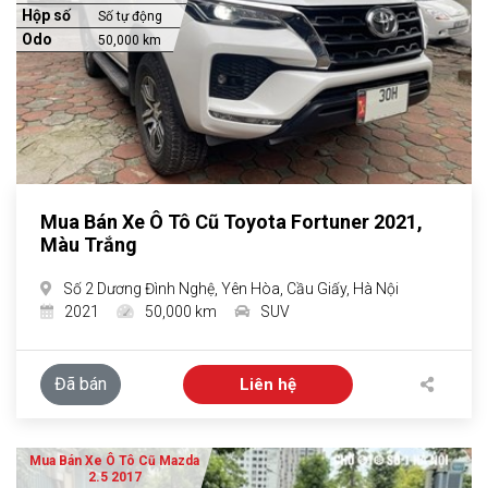
Hộp số
Số tự động
Odo
50,000 km
Mua Bán Xe Ô Tô Cũ Toyota Fortuner 2021,
Màu Trắng
Số 2 Dương Đình Nghệ, Yên Hòa, Cầu Giấy, Hà Nội
2021
50,000 km
SUV
Đã bán
Liên hệ
Mua Bán Xe Ô Tô Cũ Mazda
2.5 2017