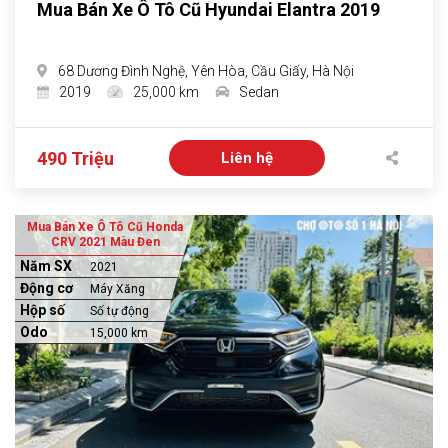
Mua Bán Xe Ô Tô Cũ Hyundai Elantra 2019
68 Dương Đình Nghệ, Yên Hòa, Cầu Giấy, Hà Nội
2019
25,000 km
Sedan
490 Triệu
Liên hệ
Mua Bán Xe Ô Tô Cũ Honda
CRV 2021 Màu Đen
Năm SX
2021
Động cơ
Máy Xăng
Hộp số
Số tự động
Odo
15,000 km