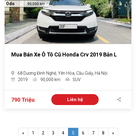
Odo
90,000 km
Mua Bán Xe Ô Tô Cũ Honda Crv 2019 Bản L
68 Dương Đình Nghệ, Yên Hòa, Cầu Giấy, Hà Nội
2019
90,000 km
SUV
790 Triệu
Liên hệ
«
1
2
3
4
5
6
7
8
»