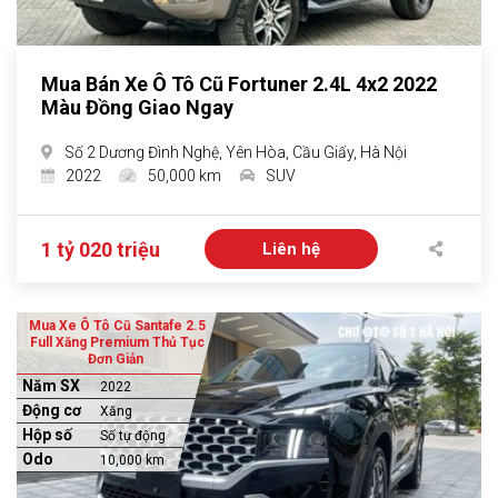
Mua Bán Xe Ô Tô Cũ Fortuner 2.4L 4x2 2022
Màu Đồng Giao Ngay
Số 2 Dương Đình Nghệ, Yên Hòa, Cầu Giấy, Hà Nội
2022
50,000 km
SUV
1 tỷ 020 triệu
Liên hệ
Mua Xe Ô Tô Cũ Santafe 2.5
Full Xăng Premium Thủ Tục
Đơn Giản
Năm SX
2022
Động cơ
Xăng
Hộp số
Số tự động
Odo
10,000 km