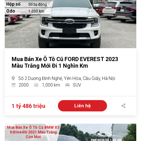
Hộp số
Số tự động
Odo
1,000 km
Mua Bán Xe Ô Tô Cũ FORD EVEREST 2023
Màu Trắng Mới Đi 1 Nghìn Km
Số 2 Dương Đình Nghệ, Yên Hòa, Cầu Giấy, Hà Nội
2000
1,000 km
SUV
1 tỷ 486 triệu
Liên hệ
Mua Bán Xe Ô Tô Cũ BMW X5
Xdrive40i 2021 Màu Trắng
Còn Mới