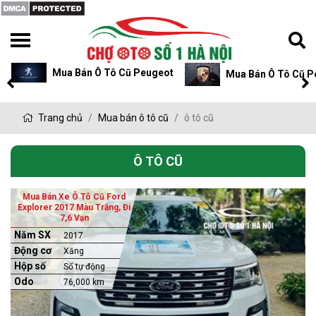
Mua Bán Ô Tô Cũ Peugeot
Mua Bán Ô Tô Cũ P
Trang chủ
Mua bán ô tô cũ
ô tô cũ
Ô TÔ CŨ
Mua Bán Xe Ô Tô Cũ Ford
Explorer 2017 Màu Trắng, Đi
7,6 Vạn
Năm SX
2017
Động cơ
Xăng
Hộp số
Số tự động
Odo
76,000 km