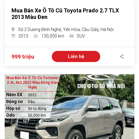
Mua Bán Xe Ô Tô Cũ Toyota Prado 2.7 TLX
2013 Màu Đen
Số 2 Dương Đình Nghệ, Yên Hòa, Cầu Giấy, Hà Nội
2013
130,000 km
SUV
999 triệu
Liên hệ
Mua Bán Xe Ô Tô Cũ Fortuner
2.4L 4x2 2022 Màu Đồng Giao
Ngay
Năm SX
2022
Động cơ
Dầu
Hộp số
Số tự động
Odo
50,000 km