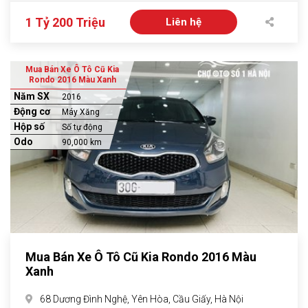
1 Tỷ 200 Triệu
Liên hệ
Mua Bán Xe Ô Tô Cũ Kia
Rondo 2016 Màu Xanh
Năm SX
2016
Động cơ
Máy Xăng
Hộp số
Số tự động
Odo
90,000 km
Mua Bán Xe Ô Tô Cũ Kia Rondo 2016 Màu
Xanh
68 Dương Đình Nghệ, Yên Hòa, Cầu Giấy, Hà Nội