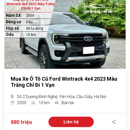
Wintrack 4x4 2023 Màu Trắng
Chỉ Đi 1 Vạn
Năm SX
2000
Động cơ
Dầu
Hộp số
Số tự động
Odo
10 km
Mua Xe Ô Tô Cũ Ford Wintrack 4x4 2023 Màu
Trắng Chỉ Đi 1 Vạn
Số 2 Dương Đình Nghệ, Yên Hòa, Cầu Giấy, Hà Nội
2000
10 km
Bán tải
880 triệu
Liên hệ