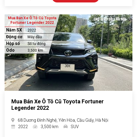
Mua Bán Xe Ô Tô Cũ Toyota
Fortuner Legender 2022
Năm SX
2022
Động cơ
Máy dầu
Hộp số
Số tự động
Odo
3,500 km
Mua Bán Xe Ô Tô Cũ Toyota Fortuner
Legender 2022
68 Dương Đình Nghệ, Yên Hòa, Cầu Giấy, Hà Nội
2022
3,500 km
SUV