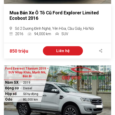
Mua Bán Xe Ô Tô Cũ Ford Explorer Limited
Ecobost 2016
Số 2 Dương Đình Nghệ, Yên Hòa, Cầu Giấy, Hà Nội
2016
94,000 km
SUV
850 triệu
Liên hệ
Ford Everest Titanium 2019 –
SUV Nhập Khẩu, Mạnh Mẽ,
Bền Bỉ
Năm SX
2019
Động cơ
Diesel
Hộp số
Số tự động
Odo
80,000 km