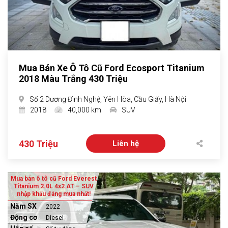
Mua Bán Xe Ô Tô Cũ Ford Ecosport Titanium
2018 Màu Trắng 430 Triệu
Số 2 Dương Đình Nghệ, Yên Hòa, Cầu Giấy, Hà Nội
2018
40,000 km
SUV
430 Triệu
Liên hệ
Mua bán ô tô cũ Ford Everest
Titanium 2.0L 4x2 AT – SUV
nhập khẩu đáng mua nhất!
Năm SX
2022
Động cơ
Diesel