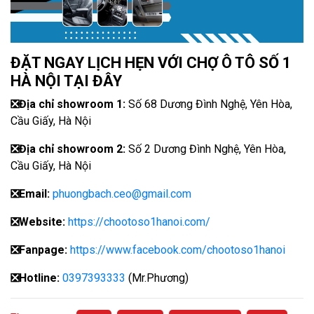
ĐẶT NGAY LỊCH HẸN VỚI CHỢ Ô TÔ SỐ 1
HÀ NỘI TẠI ĐÂY
❎
Địa chỉ showroom 1:
Số 68 Dương Đình Nghệ, Yên Hòa,
Cầu Giấy, Hà Nội
❎
Địa chỉ showroom 2:
Số 2 Dương Đình Nghệ, Yên Hòa,
Cầu Giấy, Hà Nội
❎
Email:
phuongbach.ceo@gmail.com
❎
Website:
https://chootoso1hanoi.com/
❎Fanpage:
https://www.facebook.com/chootoso1hanoi
❎
Hotline:
0397393333
(Mr.Phương)