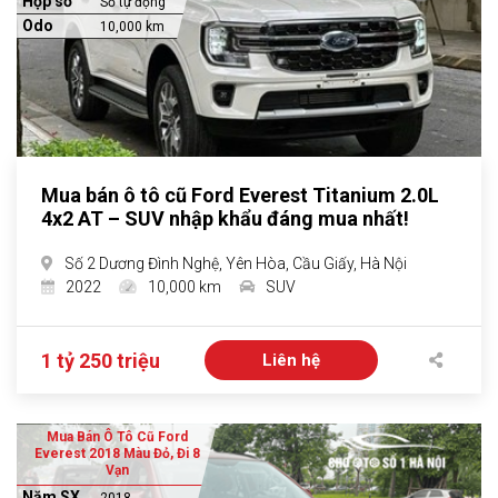
Hộp số
Số tự động
Odo
10,000 km
Mua bán ô tô cũ Ford Everest Titanium 2.0L
4x2 AT – SUV nhập khẩu đáng mua nhất!
Số 2 Dương Đình Nghệ, Yên Hòa, Cầu Giấy, Hà Nội
2022
10,000 km
SUV
1 tỷ 250 triệu
Liên hệ
Mua Bán Ô Tô Cũ Ford
Everest 2018 Màu Đỏ, Đi 8
Vạn
Năm SX