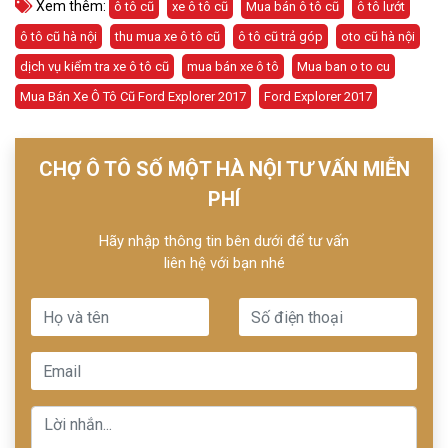
Xem thêm:
ô tô cũ
xe ô tô cũ
Mua bán ô tô cũ
ô tô lướt
ô tô cũ hà nội
thu mua xe ô tô cũ
ô tô cũ trả góp
oto cũ hà nội
dịch vụ kiểm tra xe ô tô cũ
mua bán xe ô tô
Mua ban o to cu
Mua Bán Xe Ô Tô Cũ Ford Explorer 2017
Ford Explorer 2017
CHỢ Ô TÔ SỐ MỘT HÀ NỘI TƯ VẤN MIỄN
PHÍ
Hãy nhập thông tin bên dưới để tư vấn
liên hệ với bạn nhé