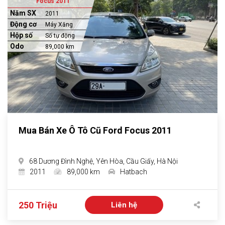
Focus 2011
Năm SX
2011
Động cơ
Máy Xăng
Hộp số
Số tự động
Odo
89,000 km
Mua Bán Xe Ô Tô Cũ Ford Focus 2011
68 Dương Đình Nghệ, Yên Hòa, Cầu Giấy, Hà Nội
2011
89,000 km
Hatbach
250 Triệu
Liên hệ