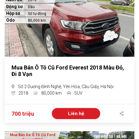
2018
Động cơ
Dầu
Hộp số
Số tự động
Odo
80,000 km
Mua Bán Ô Tô Cũ Ford Everest 2018 Màu Đỏ,
Đi 8 Vạn
Số 2 Dương Đình Nghệ, Yên Hòa, Cầu Giấy, Hà Nội
2018
80,000 km
SUV
700 triệu
Liên hệ
Mua Bán Xe Ô Tô Cũ Ford