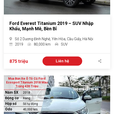
Ford Everest Titanium 2019 – SUV Nhập
Khẩu, Mạnh Mẽ, Bền Bỉ
Số 2 Dương Đình Nghệ, Yên Hòa, Cầu Giấy, Hà Nội
2019
80,000 km
SUV
875 triệu
Liên hệ
Mua Bán Xe Ô Tô Cũ Ford
Ecosport Titanium 2018 Màu
Trắng 430 Triệu
Năm SX
2018
Động cơ
Xăng
Hộp số
Số tự động
Odo
40,000 km