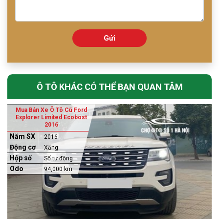
Gửi
Ô TÔ KHÁC CÓ THỂ BẠN QUAN TÂM
Mua Bán Xe Ô Tô Cũ Ford
Explorer Limited Ecobost
2016
Năm SX
2016
Động cơ
Xăng
Hộp số
Số tự động
Odo
94,000 km