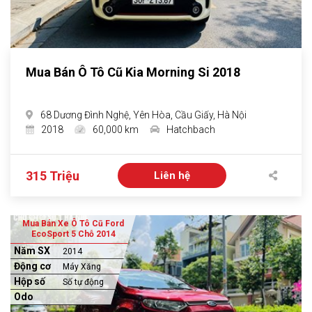
Mua Bán Ô Tô Cũ Kia Morning Si 2018
68 Dương Đình Nghệ, Yên Hòa, Cầu Giấy, Hà Nội
2018
60,000 km
Hatchbach
315 Triệu
Liên hệ
Mua Bán Xe Ô Tô Cũ Ford
EcoSport 5 Chỗ 2014
Năm SX
2014
Động cơ
Máy Xăng
Hộp số
Số tự động
Odo