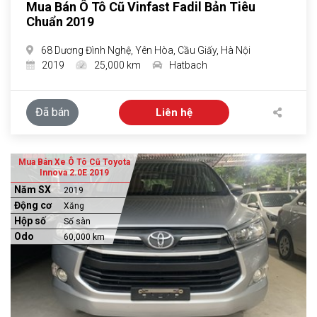
Mua Bán Ô Tô Cũ Vinfast Fadil Bản Tiêu
Chuẩn 2019
68 Dương Đình Nghệ, Yên Hòa, Cầu Giấy, Hà Nội
2019
25,000 km
Hatbach
Đã bán
Liên hệ
Mua Bán Xe Ô Tô Cũ Toyota
Innova 2.0E 2019
Năm SX
2019
Động cơ
Xăng
Hộp số
Số sàn
Odo
60,000 km