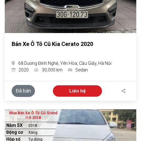
Bán Xe Ô Tô Cũ Kia Cerato 2020
68 Dương Đình Nghệ, Yên Hòa, Cầu Giấy, Hà Nội
2020
30,000 km
Sedan
Đã bán
Liên hệ
Mua Bán Xe Ô Tô Cũ Grand
I10 2018
Năm SX
2018
Động cơ
Xăng
Hộp số
Tự động