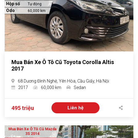
Hộp số
Tự động
Odo
60,000 km
Mua Bán Xe Ô Tô Cũ Toyota Corolla Altis
2017
68 Dương Đình Nghệ, Yên Hòa, Cầu Giấy, Hà Nội
2017
60,000 km
Sedan
495 triệu
Liên hệ
Mua Bán Xe Ô Tô Cũ Mazda
3S 2014