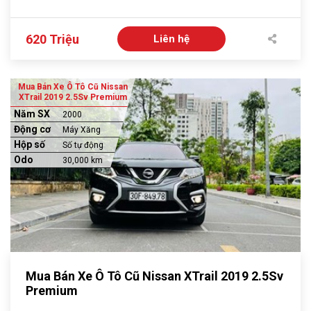
620 Triệu
Liên hệ
Mua Bán Xe Ô Tô Cũ Nissan
XTrail 2019 2.5Sv Premium
Năm SX
2000
Động cơ
Máy Xăng
Hộp số
Số tự động
Odo
30,000 km
Mua Bán Xe Ô Tô Cũ Nissan XTrail 2019 2.5Sv
Premium