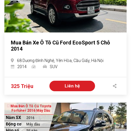
Mua Bán Xe Ô Tô Cũ Ford EcoSport 5 Chỗ
2014
68 Dương Đình Nghệ, Yên Hòa, Cầu Giấy, Hà Nội
2014
SUV
325 Triệu
Liên hệ
Mua Bán Ô Tô Cũ Toyota
Fortuner 2016 Máy Dầu
Năm SX
2016
Động cơ
Máy dầu
Hộp số
Số sàn