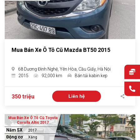
Mua Bán Xe Ô Tô Cũ Mazda BT50 2015
68 Dương Đình Nghệ, Yên Hòa, Cầu Giấy, Hà Nội
2015
92,000 km
Bán tải kabin kep
350 triệu
Liên hệ
Mua Bán Xe Ô Tô Cũ Toyota
Corolla Altis 2017
Năm SX
2017
Động cơ
Xăng