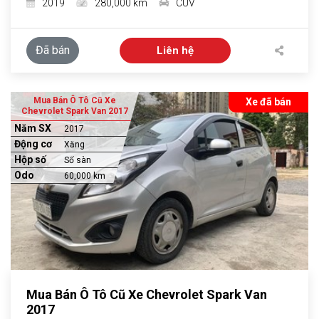
2019
280,000 km
CUV
Đã bán
Liên hệ
Mua Bán Ô Tô Cũ Xe
Xe đã bán
Chevrolet Spark Van 2017
Năm SX
2017
Động cơ
Xăng
Hộp số
Số sàn
Odo
60,000 km
Mua Bán Ô Tô Cũ Xe Chevrolet Spark Van
2017