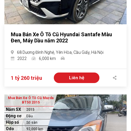
Mua Bán Xe Ô Tô Cũ Hyundai Santafe Màu
Đen, Máy Dầu năm 2022
68 Dương Đình Nghệ, Yên Hòa, Cầu Giấy, Hà Nội
2022
6,000 km
1 tỷ 260 triệu
Liên hệ
Mua Bán Xe Ô Tô Cũ Mazda
BT50 2015
Năm SX
2015
Động cơ
Dầu
Hộp số
Số sàn
Odo
92,000 km