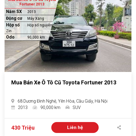
Fortuner 2013
Năm SX
2013
Động cơ
Máy Xăng
Hộp số
Hộp số nguyên
Zin
Odo
90,000 km
Mua Bán Xe Ô Tô Cũ Toyota Fortuner 2013
68 Dương Đình Nghệ, Yên Hòa, Cầu Giấy, Hà Nội
2013
90,000 km
SUV
430 Triệu
Liên hệ