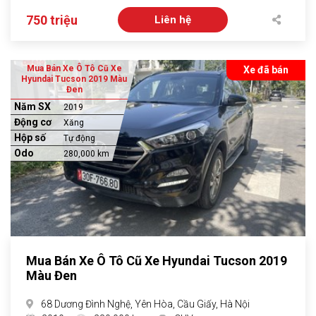
750 triệu
Liên hệ
Mua Bán Xe Ô Tô Cũ Xe
Xe đã bán
Hyundai Tucson 2019 Màu
Đen
Năm SX
2019
Động cơ
Xăng
Hộp số
Tự động
Odo
280,000 km
Mua Bán Xe Ô Tô Cũ Xe Hyundai Tucson 2019
Màu Đen
68 Dương Đình Nghệ, Yên Hòa, Cầu Giấy, Hà Nội