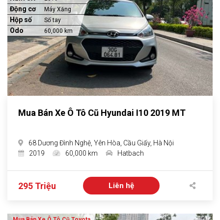
Động cơ
Máy Xăng
Hộp số
Số tay
Odo
60,000 km
Mua Bán Xe Ô Tô Cũ Hyundai I10 2019 MT
68 Dương Đình Nghệ, Yên Hòa, Cầu Giấy, Hà Nội
2019
60,000 km
Hatbach
295 Triệu
Liên hệ
Mua Bán Xe Ô Tô Cũ Toyota