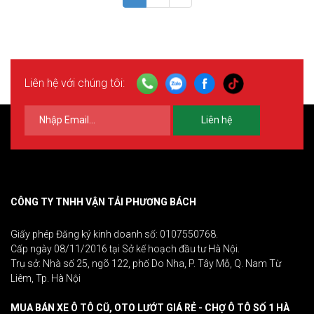
Liên hệ với chúng tôi:
Liên hệ
CÔNG TY TNHH VẬN TẢI PHƯƠNG BÁCH
Giấy phép Đăng ký kinh doanh số: 0107550768.
Cấp ngày 08/11/2016 tại Sở kế hoạch đầu tư Hà Nội.
Trụ sở: Nhà số 25, ngõ 122, phố Do Nha, P. Tây Mỗ, Q. Nam Từ
Liêm, Tp. Hà Nội
MUA BÁN XE Ô TÔ CŨ, OTO LƯỚT GIÁ RẺ - CHỢ Ô TÔ SỐ 1 HÀ