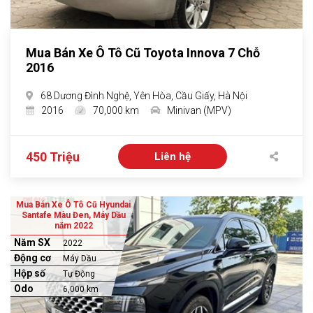
Mua Bán Xe Ô Tô Cũ Toyota Innova 7 Chỗ
2016
68 Dương Đình Nghệ, Yên Hòa, Cầu Giấy, Hà Nội
2016
70,000 km
Minivan (MPV)
450 Triệu
Liên hệ
Mua Bán Xe Ô Tô Cũ Hyundai
Santafe Màu Đen, Máy Dầu
năm 2022
Năm SX
2022
Động cơ
Máy Dầu
Hộp số
Tự Động
Odo
6,000 km