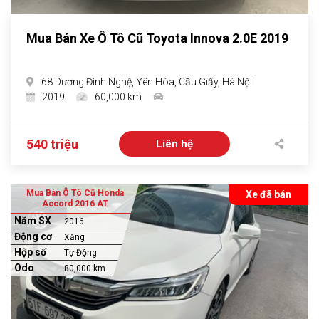
Mua Bán Xe Ô Tô Cũ Toyota Innova 2.0E 2019
68 Dương Đình Nghệ, Yên Hòa, Cầu Giấy, Hà Nội
2019
60,000 km
540 triệu
Liên hệ
Mua Bán Ô Tô Cũ Honda
Xe đã bán
Accord 2016 AT
Năm SX
2016
Động cơ
Xăng
Hộp số
Tự Động
Odo
80,000 km