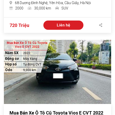
68 Dương Đình Nghệ, Yên Hòa, Cầu Giấy, Hà Nội
2000
30,000 km
SUV
720 Triệu
Liên hệ
Mua Bán Xe Ô Tô Cũ Toyota
Vios E CVT 2022
Năm SX
2022
Động cơ
Máy Xăng
Hộp số
Tự động CVT
Odo
9,000 km
Mua Bán Xe Ô Tô Cũ Toyota Vios E CVT 2022