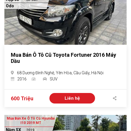
Odo
Mua Bán Ô Tô Cũ Toyota Fortuner 2016 Máy
Dầu
68 Dương Đình Nghệ, Yên Hòa, Cầu Giấy, Hà Nội
2016
SUV
600 Triệu
Liên hệ
Mua Bán Xe Ô Tô Cũ Hyundai
I10 2019 MT
Năm SX
2019