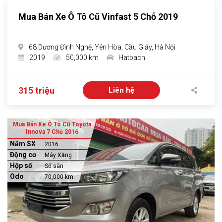
Mua Bán Xe Ô Tô Cũ Vinfast 5 Chỗ 2019
68 Dương Đình Nghệ, Yên Hòa, Cầu Giấy, Hà Nội
2019
50,000 km
Hatbach
315 triệu
Liên hệ
Mua Bán Xe Ô Tô Cũ Toyota
Innova 7 Chỗ 2016
Năm SX
2016
Động cơ
Máy Xăng
Hộp số
Số sàn
Odo
70,000 km