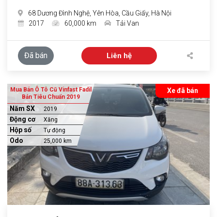
68 Dương Đình Nghệ, Yên Hòa, Cầu Giấy, Hà Nội
2017
60,000 km
Tải Van
Đã bán
Liên hệ
Mua Bán Ô Tô Cũ Vinfast Fadil
Xe đã bán
Bản Tiêu Chuẩn 2019
Năm SX
2019
Động cơ
Xăng
Hộp số
Tự động
Odo
25,000 km