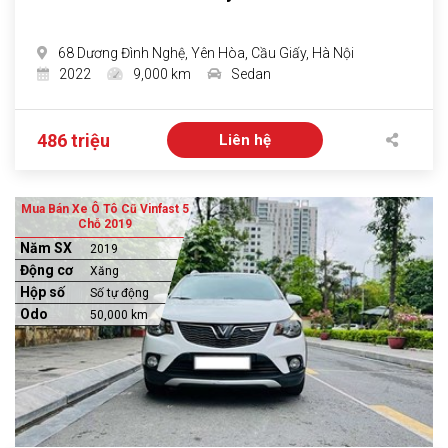
68 Dương Đình Nghệ, Yên Hòa, Cầu Giấy, Hà Nội
2022
9,000 km
Sedan
486 triệu
Liên hệ
Mua Bán Xe Ô Tô Cũ Vinfast 5
Chỗ 2019
Năm SX
2019
Động cơ
Xăng
Hộp số
Số tự động
Odo
50,000 km