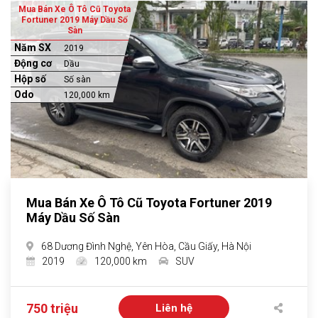
Mua Bán Xe Ô Tô Cũ Toyota
Fortuner 2019 Máy Dầu Số
Sàn
Năm SX
2019
Động cơ
Dầu
Hộp số
Số sàn
Odo
120,000 km
Mua Bán Xe Ô Tô Cũ Toyota Fortuner 2019
Máy Dầu Số Sàn
68 Dương Đình Nghệ, Yên Hòa, Cầu Giấy, Hà Nội
2019
120,000 km
SUV
750 triệu
Liên hệ