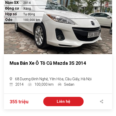
Năm SX
2014
Động cơ
Xăng
Hộp số
Tự động
Odo
100,000 km
Mua Bán Xe Ô Tô Cũ Mazda 3S 2014
68 Dương Đình Nghệ, Yên Hòa, Cầu Giấy, Hà Nội
2014
100,000 km
Sedan
355 triệu
Liên hệ