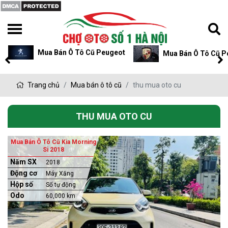
Mua Bán Ô Tô Cũ Peugeot
Mua Bán Ô Tô Cũ P
Trang chủ
Mua bán ô tô cũ
thu mua oto cu
THU MUA OTO CU
Mua Bán Ô Tô Cũ Kia Morning
Si 2018
Năm SX
2018
Động cơ
Máy Xăng
Hộp số
Số tự động
Odo
60,000 km