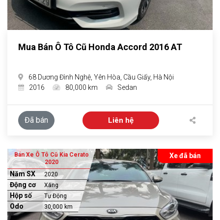
Mua Bán Ô Tô Cũ Honda Accord 2016 AT
68 Dương Đình Nghệ, Yên Hòa, Cầu Giấy, Hà Nội
2016
80,000 km
Sedan
Đã bán
Liên hệ
Bán Xe Ô Tô Cũ Kia Cerato
Xe đã bán
2020
Năm SX
2020
Động cơ
Xăng
Hộp số
Tự Động
Odo
30,000 km