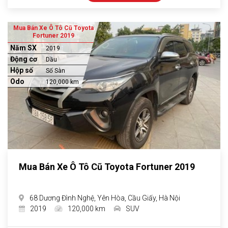
Mua Bán Xe Ô Tô Cũ Toyota
Fortuner 2019
Năm SX
2019
Động cơ
Dầu
Hộp số
Số Sàn
Odo
120,000 km
Mua Bán Xe Ô Tô Cũ Toyota Fortuner 2019
68 Dương Đình Nghệ, Yên Hòa, Cầu Giấy, Hà Nội
2019
120,000 km
SUV