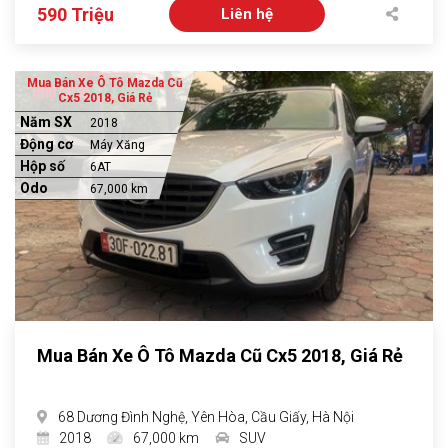
590 Triệu
Liên hệ
Mua Bán Xe Ô Tô Mazda Cũ
Cx5 2018, Giá Rẻ
Năm SX
2018
Động cơ
Máy Xăng
Hộp số
6AT
Odo
67,000 km
Mua Bán Xe Ô Tô Mazda Cũ Cx5 2018, Giá Rẻ
68 Dương Đình Nghệ, Yên Hòa, Cầu Giấy, Hà Nội
2018
67,000 km
SUV