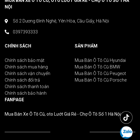
MUA BÁN XE Ô TÔ CŨ, OTO LƯỚT GIÁ RẺ - CHỢ Ô TÔ SỐ 1 HÀ
NỘI
Số 2 Dương Đình Nghệ, Yên Hòa, Cầu Giấy, Hà Nội
0397393333
CHÍNH SÁCH
SẢN PHẨM
Chính sách bảo mật
Mua Bán Ô Tô Cũ Hyundai
Chính sách mua hàng
Mua Bán Ô Tô Cũ BMW
Chính sách vận chuyển
Mua Bán Ô Tô Cũ Peugeot
Chính sách đổi trả
Mua Bán Ô Tô Cũ Porsche
Chính sách thanh toán
Chính sách bảo hành
FANPAGE
Mua Bán Xe Ô Tô Cũ, oto Lướt Giá Rẻ - Chợ Ô Tô Số 1 Hà Nội