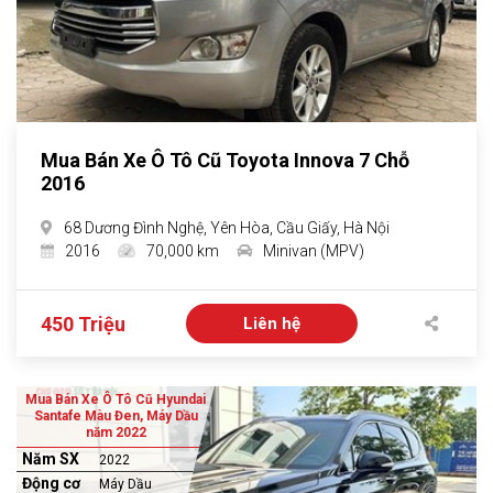
Mua Bán Xe Ô Tô Cũ Toyota Innova 7 Chỗ
2016
68 Dương Đình Nghệ, Yên Hòa, Cầu Giấy, Hà Nội
2016
70,000 km
Minivan (MPV)
450 Triệu
Liên hệ
Mua Bán Xe Ô Tô Cũ Hyundai
Santafe Màu Đen, Máy Dầu
năm 2022
Năm SX
2022
Động cơ
Máy Dầu