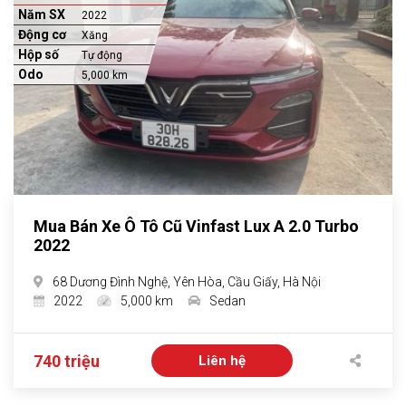
Năm SX
2022
Động cơ
Xăng
Hộp số
Tự động
Odo
5,000 km
Mua Bán Xe Ô Tô Cũ Vinfast Lux A 2.0 Turbo
2022
68 Dương Đình Nghệ, Yên Hòa, Cầu Giấy, Hà Nội
2022
5,000 km
Sedan
740 triệu
Liên hệ