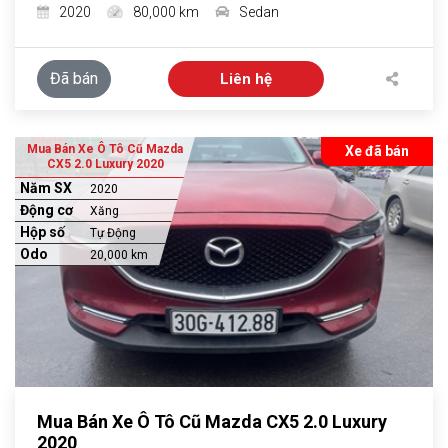
2020
80,000 km
Sedan
Đã bán
Liên hệ
Mua Bán Xe Ô Tô Cũ Mazda
Xe đã bán
CX5 2.0 Luxury 2020
Năm SX
2020
Động cơ
Xăng
Hộp số
Tự Động
Odo
20,000 km
Mua Bán Xe Ô Tô Cũ Mazda CX5 2.0 Luxury
2020