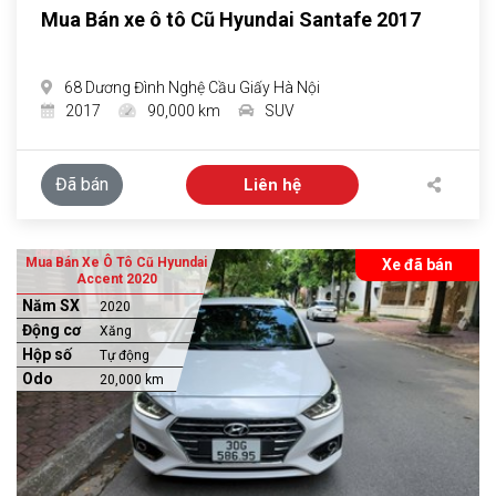
Mua Bán xe ô tô Cũ Hyundai Santafe 2017
68 Dương Đình Nghệ Cầu Giấy Hà Nội
2017
90,000 km
SUV
Đã bán
Liên hệ
Mua Bán Xe Ô Tô Cũ Hyundai
Xe đã bán
Accent 2020
Năm SX
2020
Động cơ
Xăng
Hộp số
Tự động
Odo
20,000 km