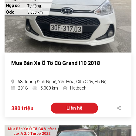
Hộp số
Tự động
Odo
5,000 km
Mua Bán Xe Ô Tô Cũ Grand I10 2018
68 Dương Đình Nghệ, Yên Hòa, Cầu Giấy, Hà Nội
2018
5,000 km
Hatbach
380 triệu
Liên hệ
Mua Bán Xe Ô Tô Cũ Vinfast
Lux A 2.0 Turbo 2022