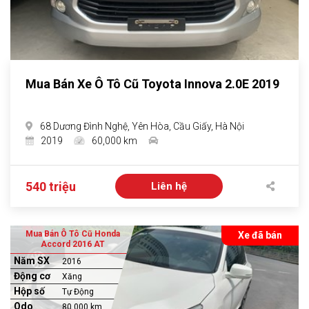
Mua Bán Xe Ô Tô Cũ Toyota Innova 2.0E 2019
68 Dương Đình Nghệ, Yên Hòa, Cầu Giấy, Hà Nội
2019
60,000 km
540 triệu
Liên hệ
Mua Bán Ô Tô Cũ Honda
Xe đã bán
Accord 2016 AT
Năm SX
2016
Động cơ
Xăng
Hộp số
Tự Động
Odo
80,000 km