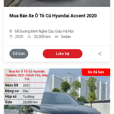
Mua Bán Xe Ô Tô Cũ Hyundai Accent 2020
68 Dương Đình Nghệ Cầu Giấy Hà Nội
2020
20,000 km
Sedan
Đã bán
Liên hệ
Mua Xe Ô Tô Cũ Hyundai
Xe đã bán
Santafe 2021 Chính Chủ, Máy
Tốt
Năm SX
2021
Động cơ
Dầu
Hộp số
Tự động
Odo
25,000 km