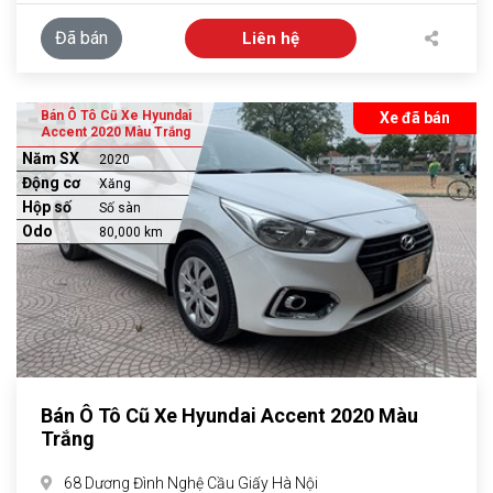
Đã bán
Liên hệ
Bán Ô Tô Cũ Xe Hyundai
Xe đã bán
Accent 2020 Màu Trắng
Năm SX
2020
Động cơ
Xăng
Hộp số
Số sàn
Odo
80,000 km
Bán Ô Tô Cũ Xe Hyundai Accent 2020 Màu
Trắng
68 Dương Đình Nghệ Cầu Giấy Hà Nội