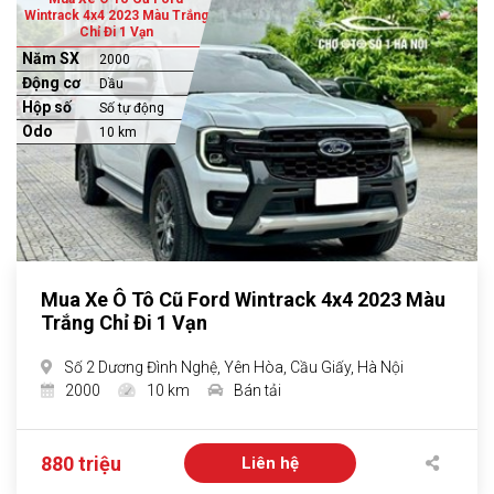
Wintrack 4x4 2023 Màu Trắng
Chỉ Đi 1 Vạn
Năm SX
2000
Động cơ
Dầu
Hộp số
Số tự động
Odo
10 km
Mua Xe Ô Tô Cũ Ford Wintrack 4x4 2023 Màu
Trắng Chỉ Đi 1 Vạn
Số 2 Dương Đình Nghệ, Yên Hòa, Cầu Giấy, Hà Nội
2000
10 km
Bán tải
880 triệu
Liên hệ