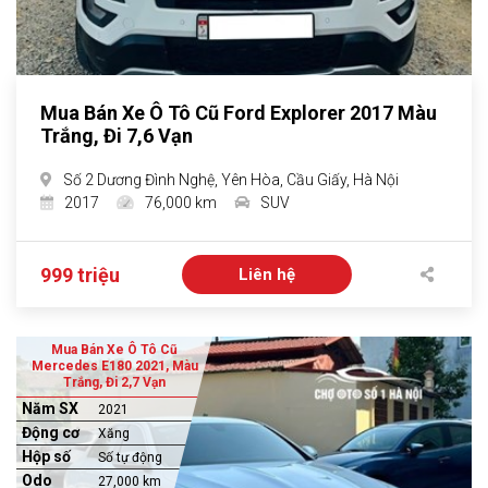
Mua Bán Xe Ô Tô Cũ Ford Explorer 2017 Màu
Trắng, Đi 7,6 Vạn
Số 2 Dương Đình Nghệ, Yên Hòa, Cầu Giấy, Hà Nội
2017
76,000 km
SUV
999 triệu
Liên hệ
Mua Bán Xe Ô Tô Cũ
Mercedes E180 2021, Màu
Trắng, Đi 2,7 Vạn
Năm SX
2021
Động cơ
Xăng
Hộp số
Số tự động
Odo
27,000 km