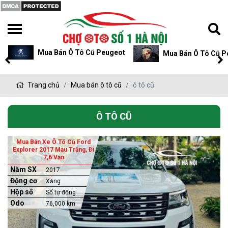
Mua Bán Ô Tô Cũ Peugeot
Mua Bán Ô Tô Cũ P
Trang chủ
Mua bán ô tô cũ
ô tô cũ
Ô TÔ CŨ
Mua Bán Xe Ô Tô Cũ Ford
Explorer 2017 Màu Trắng, Đi
7,6 Vạn
Năm SX
2017
Động cơ
Xăng
Hộp số
Số tự động
Odo
76,000 km