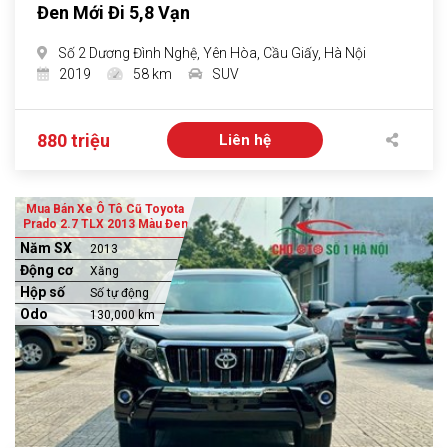
Đen Mới Đi 5,8 Vạn
Số 2 Dương Đình Nghệ, Yên Hòa, Cầu Giấy, Hà Nội
2019
58 km
SUV
880 triệu
Liên hệ
Mua Bán Xe Ô Tô Cũ Toyota
Prado 2.7 TLX 2013 Màu Đen
Năm SX
2013
Động cơ
Xăng
Hộp số
Số tự động
Odo
130,000 km