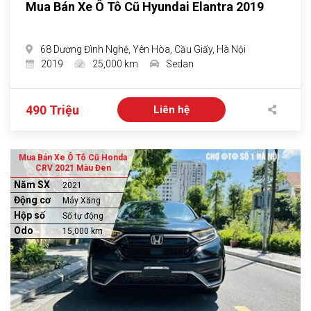
Mua Bán Xe Ô Tô Cũ Hyundai Elantra 2019
68 Dương Đình Nghệ, Yên Hòa, Cầu Giấy, Hà Nội
2019
25,000 km
Sedan
490 Triệu
Liên hệ
Mua Bán Xe Ô Tô Cũ Honda
CRV 2021 Màu Đen
Năm SX
2021
Động cơ
Máy Xăng
Hộp số
Số tự động
Odo
15,000 km