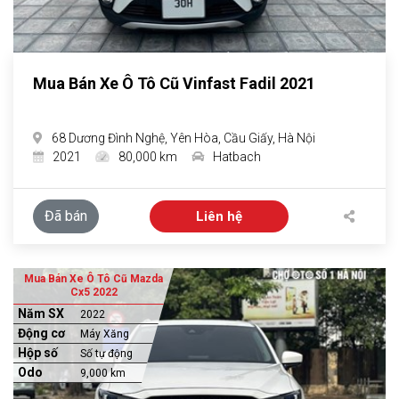
Mua Bán Xe Ô Tô Cũ Vinfast Fadil 2021
68 Dương Đình Nghệ, Yên Hòa, Cầu Giấy, Hà Nội
2021
80,000 km
Hatbach
Đã bán
Liên hệ
Mua Bán Xe Ô Tô Cũ Mazda
Cx5 2022
Năm SX
2022
Động cơ
Máy Xăng
Hộp số
Số tự động
Odo
9,000 km