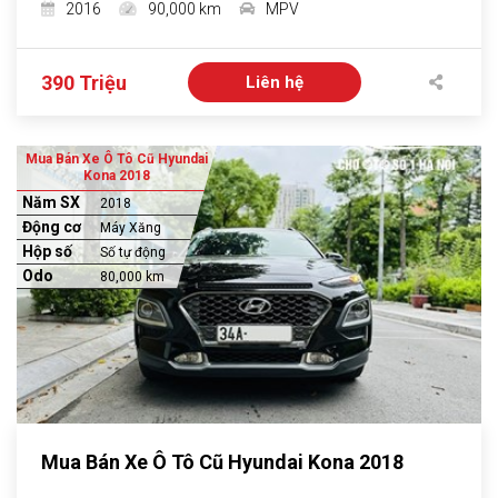
2016
90,000 km
MPV
390 Triệu
Liên hệ
Mua Bán Xe Ô Tô Cũ Hyundai
Kona 2018
Năm SX
2018
Động cơ
Máy Xăng
Hộp số
Số tự động
Odo
80,000 km
Mua Bán Xe Ô Tô Cũ Hyundai Kona 2018