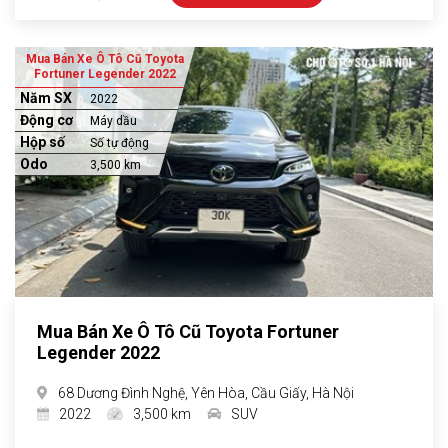
Mua Bán Xe Ô Tô Cũ Toyota
Fortuner Legender 2022
Năm SX
2022
Động cơ
Máy dầu
Hộp số
Số tự động
Odo
3,500 km
Mua Bán Xe Ô Tô Cũ Toyota Fortuner
Legender 2022
68 Dương Đình Nghệ, Yên Hòa, Cầu Giấy, Hà Nội
2022
3,500 km
SUV