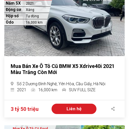
Năm SX
2021
Động cơ
Xăng
Hộp số
Tự động
Odo
16,000 km
Mua Bán Xe Ô Tô Cũ BMW X5 Xdrive40i 2021
Màu Trắng Còn Mới
Số 2 Dương Đình Nghệ, Yên Hòa, Cầu Giấy, Hà Nội
2021
16,000 km
SUV FULL SIZE
3 tỷ 50 triệu
Liên hệ
Mua Xe Ô Tô Cũ Ford