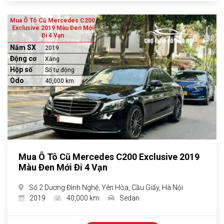
Mua Ô Tô Cũ Mercedes C200
Exclusive 2019 Màu Đen Mới
Đi 4 Vạn
Năm SX
2019
Động cơ
Xăng
Hộp số
Số tự động
Odo
40,000 km
Mua Ô Tô Cũ Mercedes C200 Exclusive 2019
Màu Đen Mới Đi 4 Vạn
Số 2 Dương Đình Nghệ, Yên Hòa, Cầu Giấy, Hà Nội
2019
40,000 km
Sedan