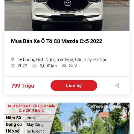
Mua Bán Xe Ô Tô Cũ Mazda Cx5 2022
68 Dương Đình Nghệ, Yên Hòa, Cầu Giấy, Hà Nội
2022
9,000 km
SUV
799 Triệu
Liên hệ
Mua Bán Xe Ô Tô Cũ Honda
Crv 2019 Bản L
Năm SX
2019
Động cơ
Máy Xăng
Hộp số
Số tự động