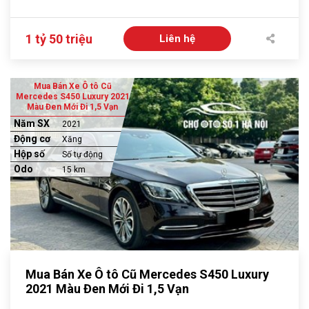
1 tỷ 50 triệu
Liên hệ
Mua Bán Xe Ô tô Cũ
Mercedes S450 Luxury 2021
Màu Đen Mới Đi 1,5 Vạn
Năm SX
2021
Động cơ
Xăng
Hộp số
Số tự động
Odo
15 km
Mua Bán Xe Ô tô Cũ Mercedes S450 Luxury
2021 Màu Đen Mới Đi 1,5 Vạn