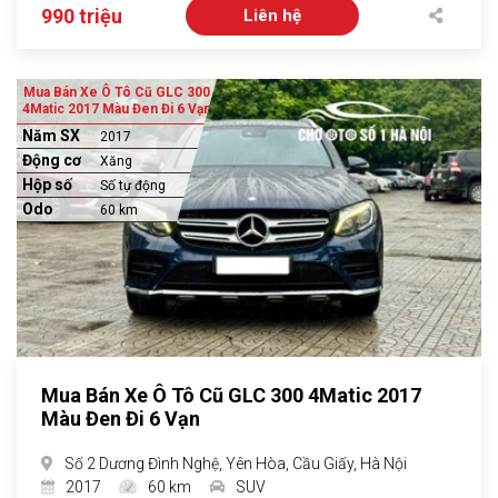
990 triệu
Liên hệ
Mua Bán Xe Ô Tô Cũ GLC 300
4Matic 2017 Màu Đen Đi 6 Vạn
Năm SX
2017
Động cơ
Xăng
Hộp số
Số tự động
Odo
60 km
Mua Bán Xe Ô Tô Cũ GLC 300 4Matic 2017
Màu Đen Đi 6 Vạn
Số 2 Dương Đình Nghệ, Yên Hòa, Cầu Giấy, Hà Nội
2017
60 km
SUV