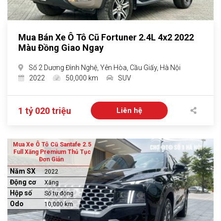
Mua Bán Xe Ô Tô Cũ Fortuner 2.4L 4x2 2022
Màu Đồng Giao Ngay
Số 2 Dương Đình Nghệ, Yên Hòa, Cầu Giấy, Hà Nội
2022
50,000 km
SUV
1 tỷ 020 triệu
Liên hệ
Mua Xe Ô Tô Cũ Santafe 2.5
Full Xăng Premium Thủ Tục
Đơn Giản
Năm SX
2022
Động cơ
Xăng
Hộp số
Số tự động
Odo
10,000 km