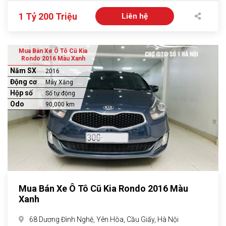
1 Tỷ 200 Triệu
Liên hệ
Mua Bán Xe Ô Tô Cũ Kia
Rondo 2016 Màu Xanh
Năm SX
2016
Động cơ
Máy Xăng
Hộp số
Số tự động
Odo
90,000 km
Mua Bán Xe Ô Tô Cũ Kia Rondo 2016 Màu
Xanh
68 Dương Đình Nghệ, Yên Hòa, Cầu Giấy, Hà Nội