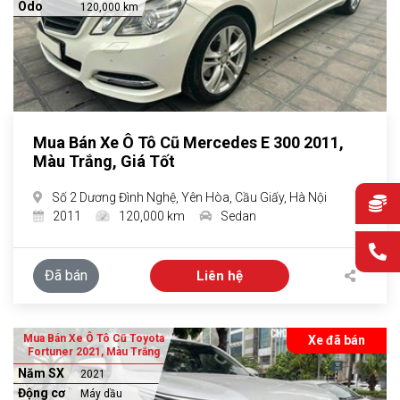
Odo
120,000 km
Mua Bán Xe Ô Tô Cũ Mercedes E 300 2011,
Màu Trắng, Giá Tốt
Số 2 Dương Đình Nghệ, Yên Hòa, Cầu Giấy, Hà Nội
2011
120,000 km
Sedan
Đã bán
Liên hệ
Mua Bán Xe Ô Tô Cũ Toyota
Xe đã bán
Fortuner 2021, Màu Trắng
Năm SX
2021
Động cơ
Máy dầu