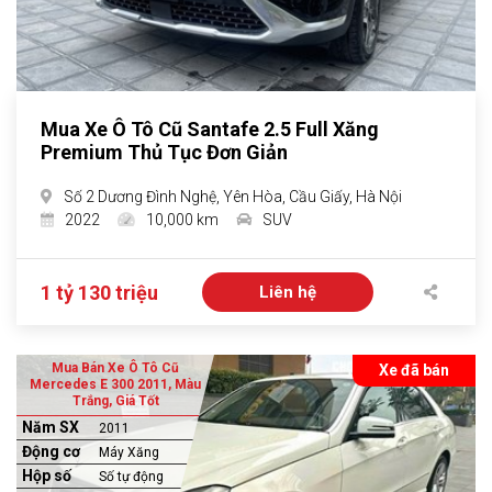
Mua Xe Ô Tô Cũ Santafe 2.5 Full Xăng
Premium Thủ Tục Đơn Giản
Số 2 Dương Đình Nghệ, Yên Hòa, Cầu Giấy, Hà Nội
2022
10,000 km
SUV
1 tỷ 130 triệu
Liên hệ
Mua Bán Xe Ô Tô Cũ
Xe đã bán
Mercedes E 300 2011, Màu
Trắng, Giá Tốt
Năm SX
2011
Động cơ
Máy Xăng
Hộp số
Số tự động