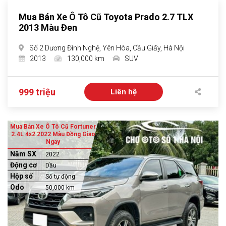
Mua Bán Xe Ô Tô Cũ Toyota Prado 2.7 TLX
2013 Màu Đen
Số 2 Dương Đình Nghệ, Yên Hòa, Cầu Giấy, Hà Nội
2013
130,000 km
SUV
999 triệu
Liên hệ
Mua Bán Xe Ô Tô Cũ Fortuner
2.4L 4x2 2022 Màu Đồng Giao
Ngay
Năm SX
2022
Động cơ
Dầu
Hộp số
Số tự động
Odo
50,000 km