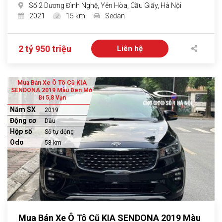
Số 2 Dương Đình Nghệ, Yên Hòa, Cầu Giấy, Hà Nội
2021
15 km
Sedan
2 tỷ 950 triệu
Liên hệ
Mua Bán Xe Ô Tô Cũ KIA
SENDONA 2019 Màu Đen Mới
Đi 5,8 Vạn
Năm SX
2019
Động cơ
Dầu
Hộp số
Số tự động
Odo
58 km
Mua Bán Xe Ô Tô Cũ KIA SENDONA 2019 Màu