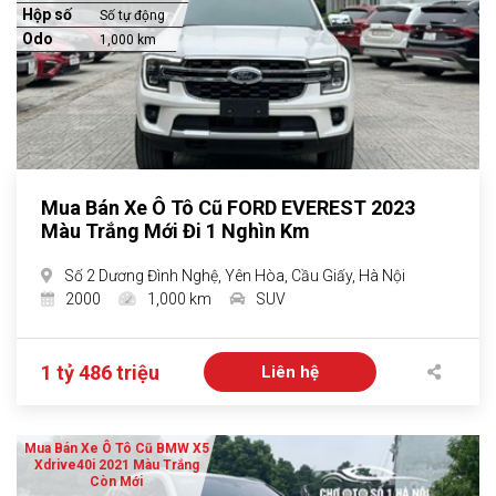
Hộp số
Số tự động
Odo
1,000 km
Mua Bán Xe Ô Tô Cũ FORD EVEREST 2023
Màu Trắng Mới Đi 1 Nghìn Km
Số 2 Dương Đình Nghệ, Yên Hòa, Cầu Giấy, Hà Nội
2000
1,000 km
SUV
1 tỷ 486 triệu
Liên hệ
Mua Bán Xe Ô Tô Cũ BMW X5
Xdrive40i 2021 Màu Trắng
Còn Mới