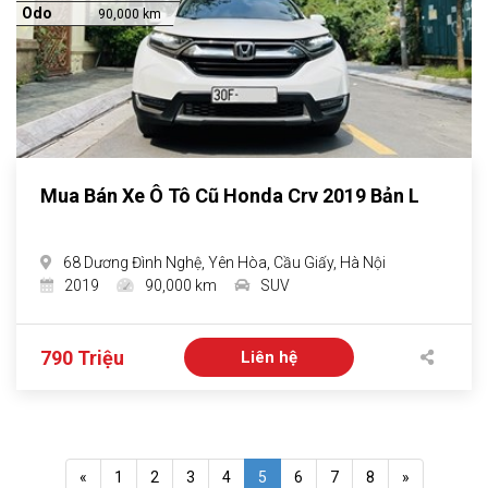
Odo
90,000 km
Mua Bán Xe Ô Tô Cũ Honda Crv 2019 Bản L
68 Dương Đình Nghệ, Yên Hòa, Cầu Giấy, Hà Nội
2019
90,000 km
SUV
790 Triệu
Liên hệ
«
1
2
3
4
5
6
7
8
»