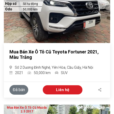
Hộp số
Số tự động
Odo
50,000 km
Mua Bán Xe Ô Tô Cũ Toyota Fortuner 2021,
Màu Trắng
Số 2 Dương Đình Nghệ, Yên Hòa, Cầu Giấy, Hà Nội
2021
50,000 km
SUV
Đã bán
Liên hệ
Mua Bán Xe Ô Tô Cũ Mazda
2.5 2017