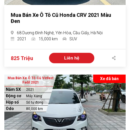
Mua Bán Xe Ô Tô Cũ Honda CRV 2021 Màu
Đen
68 Dương Đình Nghệ, Yên Hòa, Cầu Giấy, Hà Nội
2021
15,000 km
SUV
825 Triệu
Liên hệ
Mua Bán Xe Ô Tô Cũ Vinfast
Xe đã bán
Fadil 2021
Năm SX
2021
Động cơ
Máy Xăng
Hộp số
Số tự động
Odo
80,000 km