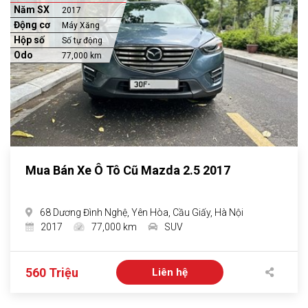
Năm SX
2017
Động cơ
Máy Xăng
Hộp số
Số tự động
Odo
77,000 km
Mua Bán Xe Ô Tô Cũ Mazda 2.5 2017
68 Dương Đình Nghệ, Yên Hòa, Cầu Giấy, Hà Nội
2017
77,000 km
SUV
560 Triệu
Liên hệ