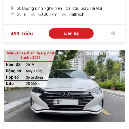
68 Dương Đình Nghệ, Yên Hòa, Cầu Giấy, Hà Nội
2018
80,000 km
Hatbach
499 Triệu
Liên hệ
Mua Bán Xe Ô Tô Cũ Hyundai
Elantra 2019
Năm SX
2019
Động cơ
Máy Xăng
Hộp số
Số tự động
Odo
25,000 km