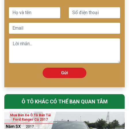
Gửi
Ô TÔ KHÁC CÓ THỂ BẠN QUAN TÂM
Mua Bán Xe Ô Tô Bán Tải
Ford Ranger Cũ 2017
Năm SX
2017