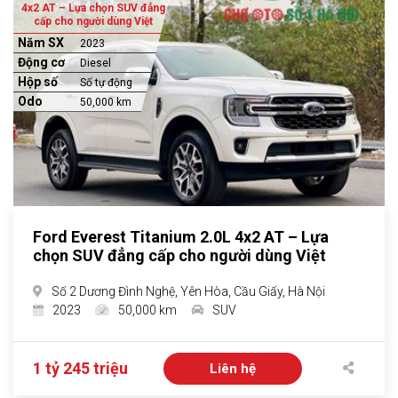
4x2 AT – Lựa chọn SUV đẳng
cấp cho người dùng Việt
Năm SX
2023
Động cơ
Diesel
Hộp số
Số tự động
Odo
50,000 km
Ford Everest Titanium 2.0L 4x2 AT – Lựa
chọn SUV đẳng cấp cho người dùng Việt
Số 2 Dương Đình Nghệ, Yên Hòa, Cầu Giấy, Hà Nội
2023
50,000 km
SUV
1 tỷ 245 triệu
Liên hệ