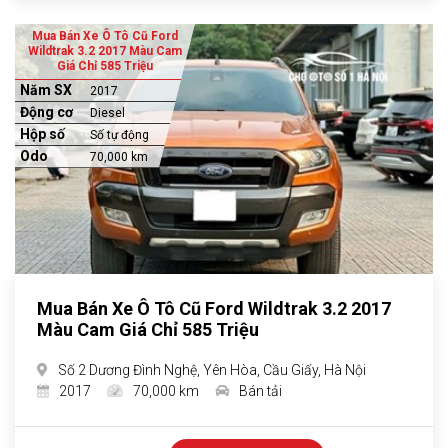
Mua Bán Xe Ô Tô Cũ Ford
Wildtrak 3.2 2017 Màu Cam
Giá Chỉ 585 Triệu
Năm SX
2017
Động cơ
Diesel
Hộp số
Số tự động
Odo
70,000 km
Mua Bán Xe Ô Tô Cũ Ford Wildtrak 3.2 2017
Màu Cam Giá Chỉ 585 Triệu
Số 2 Dương Đình Nghệ, Yên Hòa, Cầu Giấy, Hà Nội
2017
70,000 km
Bán tải