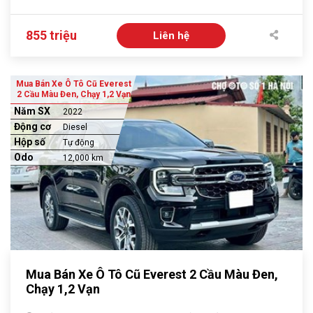
855 triệu
Liên hệ
Mua Bán Xe Ô Tô Cũ Everest
2 Cầu Màu Đen, Chạy 1,2 Vạn
Năm SX
2022
Động cơ
Diesel
Hộp số
Tự động
Odo
12,000 km
Mua Bán Xe Ô Tô Cũ Everest 2 Cầu Màu Đen,
Chạy 1,2 Vạn