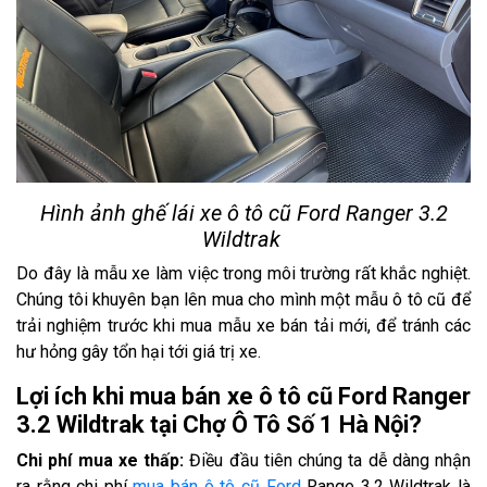
Hình ảnh ghế lái xe ô tô cũ Ford Ranger 3.2
Wildtrak
Do đây là mẫu xe làm việc trong môi trường rất khắc nghiệt.
Chúng tôi khuyên bạn lên mua cho mình một mẫu ô tô cũ để
trải nghiệm trước khi mua mẫu xe bán tải mới, để tránh các
hư hỏng gây tổn hại tới giá trị xe.
Lợi ích khi mua bán xe ô tô cũ Ford Ranger
3.2 Wildtrak tại Chợ Ô Tô Số 1 Hà Nội?
Chi phí mua xe thấp:
Điều đầu tiên chúng ta dễ dàng nhận
ra rằng chi phí
mua bán ô tô cũ Ford
Range 3.2 Wildtrak là