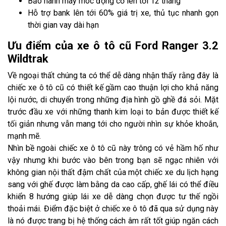
Bảo hành máy móc động cơ lên tới 12 tháng
Hỗ trợ bank lên tới 60% giá trị xe, thủ tục nhanh gọn
thời gian vay dài hạn
Ưu điểm của xe ô tô cũ Ford Ranger 3.2
Wildtrak
Về ngoại thất chúng ta có thể dễ dàng nhận thấy rằng đây là
chiếc xe ô tô cũ có thiết kế gầm cao thuận lợi cho khả năng
lội nước, di chuyển trong những địa hình gồ ghề đá sỏi. Mặt
trước đầu xe với những thanh kim loại to bản được thiết kế
tối giản nhưng vẫn mang tới cho người nhìn sự khỏe khoắn,
mạnh mẽ.
Nhìn bề ngoài chiếc xe ô tô cũ này trông có vẻ hầm hố như
vậy nhưng khi bước vào bên trong bạn sẽ ngạc nhiên với
không gian nội thất đậm chất của một chiếc xe du lịch hạng
sang với ghế được làm bằng da cao cấp, ghế lái có thể điều
khiển 8 hướng giúp lái xe dễ dàng chọn được tư thế ngồi
thoải mái. Điểm đặc biệt ở chiếc xe ô tô đã qua sử dụng này
là nó được trang bị hệ thống cách âm rất tốt giúp ngăn cách