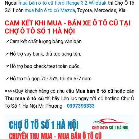
Ngoài
mua bán ô tô cũ Ford Range 3.2 Wildtrak
thì Chợ Ô Tô
Số 1 còn
mua bán ô tô cũ Mazda
, Toyota, Mercedes, Kia...
CAM KẾT KHI MUA - BÁN XE Ô TÔ CŨ TẠI
CHỢ Ô TÔ SỐ 1 HÀ NỘI
📌Cam kết chất lượng bằng văn bản
📌Hỗ trợ vay bank, thủ tục sang tên.
📌Hỗ trợ bao check/test toàn quốc.
📌Hỗ trợ trả góp 70-75%, tối đa 6-7 năm
=>>>Quý khách hàng có nhu cầu
Mua bán ô tô cũ
hoặc cần
Thu mua ô tô cũ
thì hãy liên lạc ngay tới số hotline Chợ Ô
Tô Số 1 Hà Nội Mr Phương -
0397393333