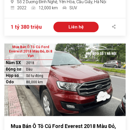
Số 2 Dương Đình Nghệ, Yên Hòa, Cầu Giấy, Hà Nội
2022
12,000 km
SUV
1 tỷ 380 triệu
Liên hệ
Mua Bán Ô Tô Cũ Ford
Everest 2018 Màu Đỏ, Đi 8
Vạn
Năm SX
2018
Động cơ
Dầu
Hộp số
Số tự động
Odo
80,000 km
Mua Bán Ô Tô Cũ Ford Everest 2018 Màu Đỏ,