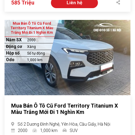
585 Triệu
Liên hệ
Mua Bán Ô Tô Cũ Ford
Territory Titanium X Màu
Trắng Mới Đi 1 Nghìn Km
Năm SX
2000
Động cơ
Xăng
Hộp số
Số tự động
Odo
1,000 km
Mua Bán Ô Tô Cũ Ford Territory Titanium X
Màu Trắng Mới Đi 1 Nghìn Km
Số 2 Dương Đình Nghệ, Yên Hòa, Cầu Giấy, Hà Nội
2000
1,000 km
SUV