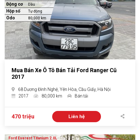
Động cơ
Dầu
Hộp số
Tự động
Odo
80,000 km
Mua Bán Xe Ô Tô Bán Tải Ford Ranger Cũ
2017
68 Dương Đình Nghệ, Yên Hòa, Cầu Giấy, Hà Nội
2017
80,000 km
Bán tải
470 triệu
Liên hệ
Ford Everest Titanium 2.0L