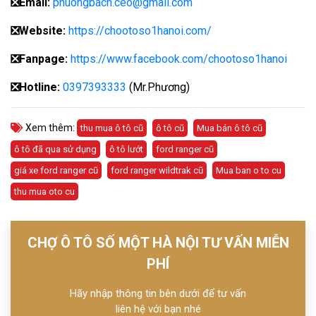
❎
Email:
phuongbach.ceo@gmail.com
❎
Website:
https://chootoso1hanoi.com/
❎Fanpage:
https://www.facebook.com/chootoso1hanoi
❎
Hotline:
0397393333
(Mr.Phương)
Xem thêm:
thu mua ô tô cũ
ô tô cũ
Mua bán ô tô cũ
ô tô đã qua sử dụng
ô tô lướt
ford ranger cũ
giá xe ford ranger cũ
ford ranger wildtrak cũ
Mua ban o to cu
thu mua oto cu
CHỢ Ô TÔ SỐ MỘT HÀ NỘI TƯ VẤN MIỄN
PHÍ
Hãy nhập thông tin bên dưới để tư vấn
liên hệ với bạn nhé