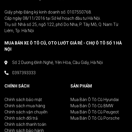
Giấy phép Đăng ký kinh doanh số: 0107550768.
Cấp ngày 08/11/2016 tại Sở kế hoạch đầu tư Hà Nội.
Trụ sở: Nhà số 25, ngõ 122, phố Do Nha, P. Tây Mỗ, Q. Nam Từ
Liêm, Tp. Hà Nội
MUA BÁN XE Ô TÔ CŨ, OTO LƯỚT GIÁ RẺ - CHỢ Ô TÔ SỐ 1 HÀ
NỘI
Số 2 Dương Đình Nghệ, Yên Hòa, Cầu Giấy, Hà Nội
0397393333
CHÍNH SÁCH
SẢN PHẨM
Chính sách bảo mật
Mua Bán Ô Tô Cũ Hyundai
Chính sách mua hàng
Mua Bán Ô Tô Cũ BMW
Chính sách vận chuyển
Mua Bán Ô Tô Cũ Peugeot
Chính sách đổi trả
Mua Bán Ô Tô Cũ Porsche
Chính sách thanh toán
Chính sách bảo hành