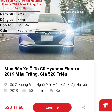
Mua Bán Xe Ô Tô Cũ Hyundai
Elantra 2019 Màu Trắng, Giá
520 Triệu
Năm SX
2019
Động cơ
Xăng
Hộp số
Số tự động
Odo
50,000 km
Mua Bán Xe Ô Tô Cũ Hyundai Elantra
2019 Màu Trắng, Giá 520 Triệu
Số 2 Dương Đình Nghệ, Yên Hòa, Cầu Giấy, Hà Nội
2019
50,000 km
Sedan
520 Triệu
Liên hệ