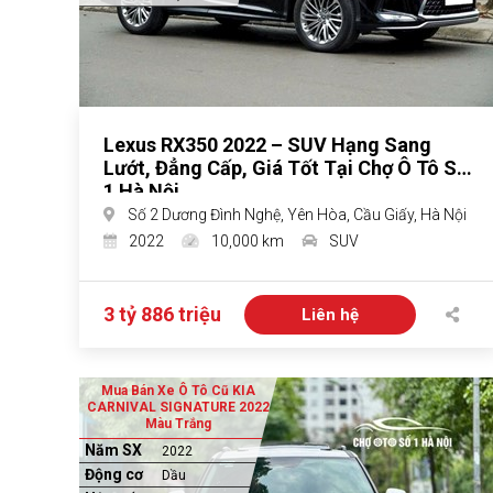
Lexus RX350 2022 – SUV Hạng Sang
Lướt, Đẳng Cấp, Giá Tốt Tại Chợ Ô Tô Số
1 Hà Nội
Số 2 Dương Đình Nghệ, Yên Hòa, Cầu Giấy, Hà Nội
2022
10,000 km
SUV
3 tỷ 886 triệu
Liên hệ
Mua Bán Xe Ô Tô Cũ KIA
CARNIVAL SIGNATURE 2022
Màu Trắng
Năm SX
2022
Động cơ
Dầu