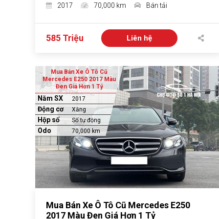
2017
70,000 km
Bán tải
585 Triệu
Liên hệ
Mua Bán Xe Ô Tô Cũ
Mercedes E250 2017 Màu
Đen Giá Hơn 1 Tỷ
Năm SX
2017
Động cơ
Xăng
Hộp số
Số tự động
Odo
70,000 km
Mua Bán Xe Ô Tô Cũ Mercedes E250
2017 Màu Đen Giá Hơn 1 Tỷ