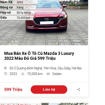
Năm SX
2022
Động cơ
Xăng
Hộp số
Số tự động
Odo
70,000 km
Mua Bán Xe Ô Tô Cũ Mazda 3 Luxury
2022 Màu Đỏ Giá 599 Triệu
Số 2 Dương Đình Nghệ, Yên Hòa, Cầu Giấy, Hà Nội
2022
70,000 km
Sedan
599 Triệu
Liên hệ