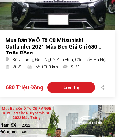
Mua Bán Xe Ô Tô Cũ Mitsubishi
Outlander 2021 Màu Đen Giá Chỉ 680
Triệu Đồng
Số 2 Dương Đình Nghệ, Yên Hòa, Cầu Giấy, Hà Nội
2021
550,000 km
SUV
680 Triệu Đồng
Liên hệ
Mua Bán Xe Ô Tô Cũ RANGE
ROVER Velar R-Dynamic SE
2022 Màu Trắng
Năm SX
2022
Động cơ
Xăng