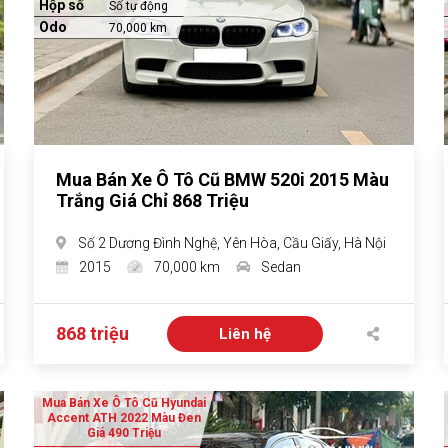
Hộp số
Số tự động
Odo
70,000 km
Mua Bán Xe Ô Tô Cũ BMW 520i 2015 Màu
Trắng Giá Chỉ 868 Triệu
Số 2 Dương Đình Nghệ, Yên Hòa, Cầu Giấy, Hà Nội
2015
70,000 km
Sedan
868 triệu
Liên hệ
Mua Bán Xe Ô Tô Cũ Hyundai
Accent ATH 2022 Màu Đen
Giá 490 Triệu