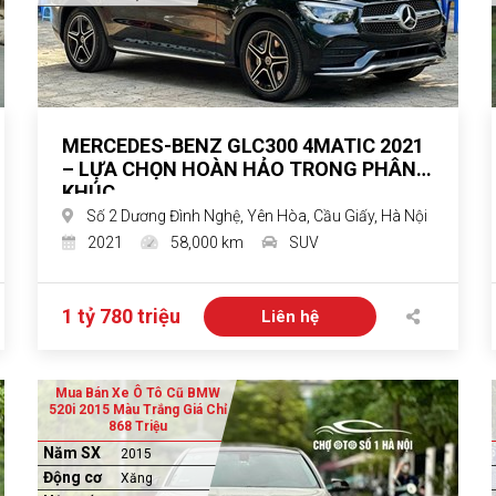
MERCEDES-BENZ GLC300 4MATIC 2021
– LỰA CHỌN HOÀN HẢO TRONG PHÂN
KHÚC
Số 2 Dương Đình Nghệ, Yên Hòa, Cầu Giấy, Hà Nội
2021
58,000 km
SUV
1 tỷ 780 triệu
Liên hệ
Mua Bán Xe Ô Tô Cũ BMW
520i 2015 Màu Trắng Giá Chỉ
868 Triệu
Năm SX
2015
Động cơ
Xăng