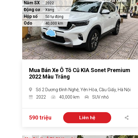
Năm SX
2022
Động cơ
Xăng
Hộp số
Số tự động
Odo
40,000 km
Mua Bán Xe Ô Tô Cũ KIA Sonet Premium
2022 Màu Trắng
Số 2 Dương Đình Nghệ, Yên Hòa, Cầu Giấy, Hà Nội
2022
40,000 km
SUV nhỏ
590 triệu
Liên hệ