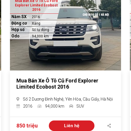
Mua Bán Xe Ô Tô Cũ Ford
Explorer Limited Ecobost
2016
Năm SX
2016
Động cơ
Xăng
Hộp số
Số tự động
Odo
94,000 km
Mua Bán Xe Ô Tô Cũ Ford Explorer
Limited Ecobost 2016
Số 2 Dương Đình Nghệ, Yên Hòa, Cầu Giấy, Hà Nội
2016
94,000 km
SUV
850 triệu
Liên hệ