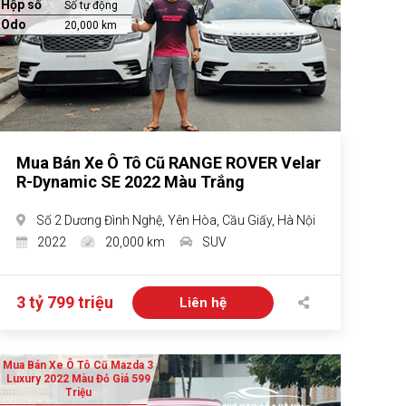
Hộp số
Số tự động
Odo
20,000 km
Mua Bán Xe Ô Tô Cũ RANGE ROVER Velar
R-Dynamic SE 2022 Màu Trắng
Số 2 Dương Đình Nghệ, Yên Hòa, Cầu Giấy, Hà Nội
2022
20,000 km
SUV
3 tỷ 799 triệu
Liên hệ
Mua Bán Xe Ô Tô Cũ Mazda 3
Luxury 2022 Màu Đỏ Giá 599
Triệu