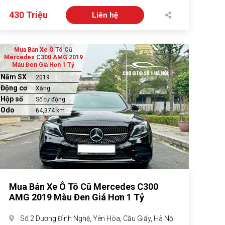
430 Triệu
Liên hệ
Mua Bán Xe Ô Tô Cũ
Mercedes C300 AMG 2019
Màu Đen Giá Hơn 1 Tỷ
Năm SX
2019
Động cơ
Xăng
Hộp số
Số tự động
Odo
64,374 km
Mua Bán Xe Ô Tô Cũ Mercedes C300
AMG 2019 Màu Đen Giá Hơn 1 Tỷ
Số 2 Dương Đình Nghệ, Yên Hòa, Cầu Giấy, Hà Nội