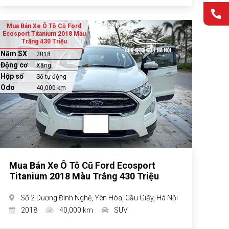
Mua Bán Xe Ô Tô Cũ Ford
Ecosport Titanium 2018 Màu
Trắng 430 Triệu
Năm SX
2018
Động cơ
Xăng
Hộp số
Số tự động
Odo
40,000 km
Mua Bán Xe Ô Tô Cũ Ford Ecosport
Titanium 2018 Màu Trắng 430 Triệu
Số 2 Dương Đình Nghệ, Yên Hòa, Cầu Giấy, Hà Nội
2018
40,000 km
SUV