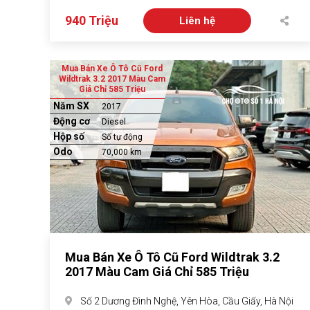
940 Triệu
Liên hệ
Mua Bán Xe Ô Tô Cũ Ford
Wildtrak 3.2 2017 Màu Cam
Giá Chỉ 585 Triệu
Năm SX
2017
Động cơ
Diesel
Hộp số
Số tự động
Odo
70,000 km
Mua Bán Xe Ô Tô Cũ Ford Wildtrak 3.2
2017 Màu Cam Giá Chỉ 585 Triệu
Số 2 Dương Đình Nghệ, Yên Hòa, Cầu Giấy, Hà Nội