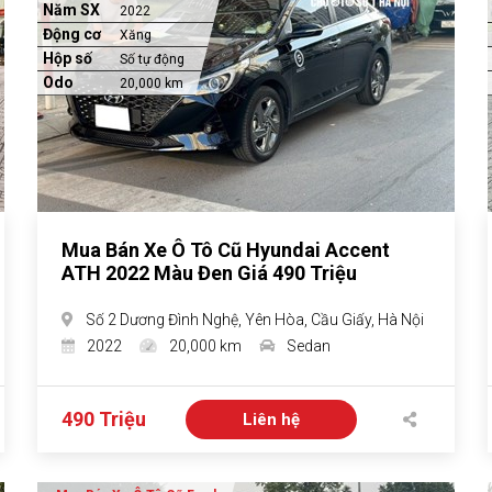
Năm SX
2022
Động cơ
Xăng
Hộp số
Số tự động
Odo
20,000 km
Mua Bán Xe Ô Tô Cũ Hyundai Accent
ATH 2022 Màu Đen Giá 490 Triệu
Số 2 Dương Đình Nghệ, Yên Hòa, Cầu Giấy, Hà Nội
2022
20,000 km
Sedan
490 Triệu
Liên hệ