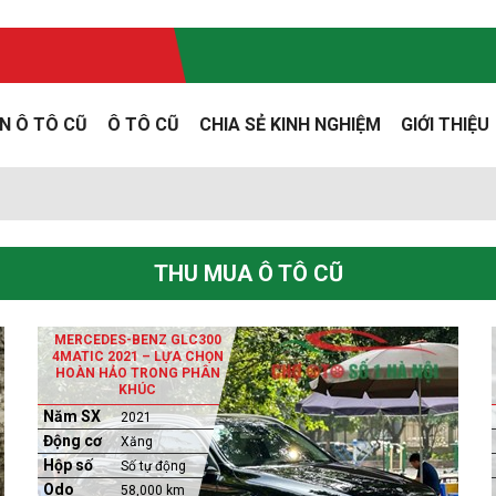
N Ô TÔ CŨ
Ô TÔ CŨ
CHIA SẺ KINH NGHIỆM
GIỚI THIỆU
THU MUA Ô TÔ CŨ
MERCEDES-BENZ GLC300
4MATIC 2021 – LỰA CHỌN
HOÀN HẢO TRONG PHÂN
KHÚC
Năm SX
2021
Động cơ
Xăng
Hộp số
Số tự động
Odo
58,000 km