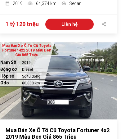
2019
64,374 km
Sedan
1 tỷ 120 triệu
Liên hệ
Mua Bán Xe Ô Tô Cũ Toyota
Fortuner 4x2 2019 Màu Đen
Giá 865 Triệu
Năm SX
2019
Động cơ
Diesel
Hộp số
Số tự động
Odo
60,000 km
Mua Bán Xe Ô Tô Cũ Toyota Fortuner 4x2
2019 Màu Đen Giá 865 Triệu