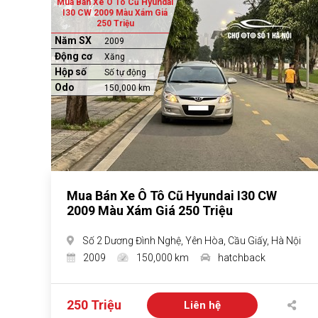
Mua Bán Xe Ô Tô Cũ Hyundai
I30 CW 2009 Màu Xám Giá
250 Triệu
Năm SX
2009
Động cơ
Xăng
Hộp số
Số tự động
Odo
150,000 km
Mua Bán Xe Ô Tô Cũ Hyundai I30 CW
2009 Màu Xám Giá 250 Triệu
Số 2 Dương Đình Nghệ, Yên Hòa, Cầu Giấy, Hà Nội
2009
150,000 km
hatchback
250 Triệu
Liên hệ