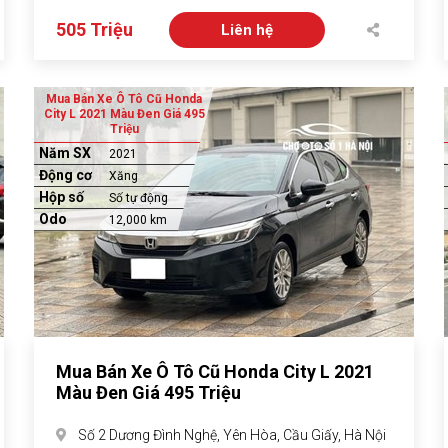
505 Triệu
Liên hệ
Mua Bán Xe Ô Tô Cũ Honda
City L 2021 Màu Đen Giá 495
Triệu
Năm SX
2021
Động cơ
Xăng
Hộp số
Số tự động
Odo
12,000 km
Mua Bán Xe Ô Tô Cũ Honda City L 2021
Màu Đen Giá 495 Triệu
Số 2 Dương Đình Nghệ, Yên Hòa, Cầu Giấy, Hà Nội