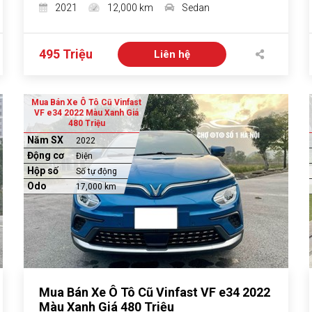
2021
12,000 km
Sedan
495 Triệu
Liên hệ
Mua Bán Xe Ô Tô Cũ Vinfast
VF e34 2022 Màu Xanh Giá
480 Triệu
Năm SX
2022
Động cơ
Điện
Hộp số
Số tự động
Odo
17,000 km
Mua Bán Xe Ô Tô Cũ Vinfast VF e34 2022
Màu Xanh Giá 480 Triệu