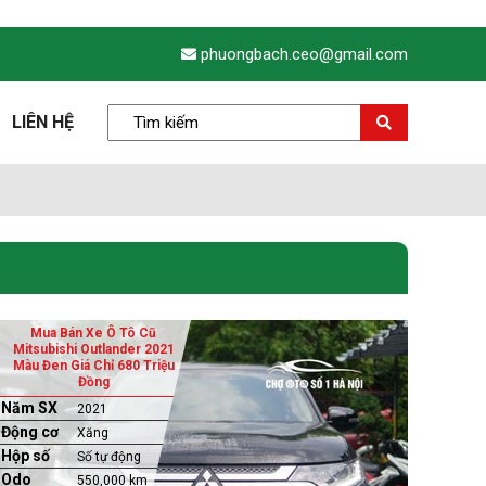
phuongbach.ceo@gmail.com
LIÊN HỆ
Mua Bán Xe Ô Tô Cũ
Mitsubishi Outlander 2021
Màu Đen Giá Chỉ 680 Triệu
Đồng
Năm SX
2021
Động cơ
Xăng
Hộp số
Số tự động
Odo
550,000 km