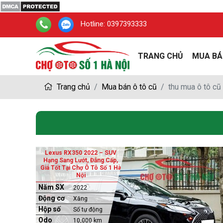
Hotline:
0397393333
TRANG CHỦ
MUA BÁ
Trang chủ
Mua bán ô tô cũ
thu mua ô tô cũ
Lexus RX350 2022 – SUV
Hạng Sang Lướt, Đẳng Cấp,
Giá Tốt Tại Chợ Ô Tô Số 1 Hà
Nội
Năm SX
2022
Động cơ
Xăng
Hộp số
Số tự động
Odo
10,000 km