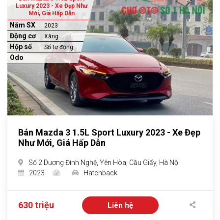
Luxury 2023 - Xe Đẹp Như
Mới, Giá Hấp Dẫn
Năm SX
2023
Động cơ
Xăng
Hộp số
Số tự động
Odo
Bán Mazda 3 1.5L Sport Luxury 2023 - Xe Đẹp
Như Mới, Giá Hấp Dẫn
Số 2 Dương Đình Nghệ, Yên Hòa, Cầu Giấy, Hà Nội
2023
Hatchback
630 triệu
Liên hệ