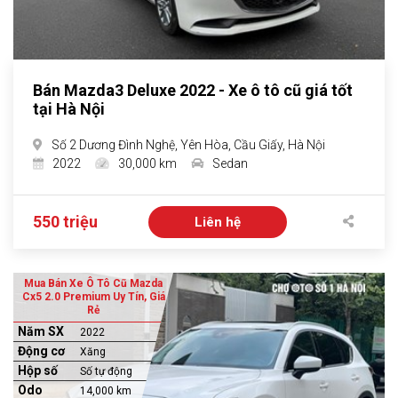
Bán Mazda3 Deluxe 2022 - Xe ô tô cũ giá tốt
tại Hà Nội
Số 2 Dương Đình Nghệ, Yên Hòa, Cầu Giấy, Hà Nội
2022
30,000 km
Sedan
550 triệu
Liên hệ
Mua Bán Xe Ô Tô Cũ Mazda
Cx5 2.0 Premium Uy Tín, Giá
Rẻ
Năm SX
2022
Động cơ
Xăng
Hộp số
Số tự động
Odo
14,000 km