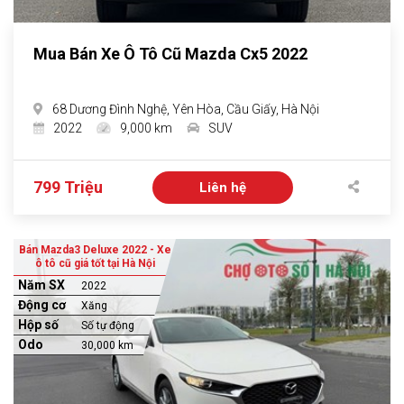
Mua Bán Xe Ô Tô Cũ Mazda Cx5 2022
68 Dương Đình Nghệ, Yên Hòa, Cầu Giấy, Hà Nội
2022
9,000 km
SUV
799 Triệu
Liên hệ
Bán Mazda3 Deluxe 2022 - Xe
ô tô cũ giá tốt tại Hà Nội
Năm SX
2022
Động cơ
Xăng
Hộp số
Số tự động
Odo
30,000 km