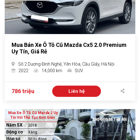
Mua Bán Xe Ô Tô Cũ Mazda Cx5 2.0 Premium
Uy Tín, Giá Rẻ
Số 2 Dương Đình Nghệ, Yên Hòa, Cầu Giấy, Hà Nội
2022
14,000 km
SUV
786 triệu
Liên hệ
Mua Xe Ô Tô Cũ Mazda 2 Uy
Tín Với Thủ Tục Đơn Giản
Năm SX
2018
Động cơ
Xăng
Hộp số
Số tự động