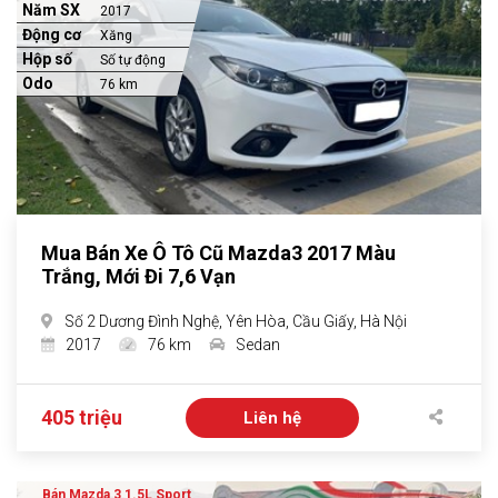
Năm SX
2017
Động cơ
Xăng
Hộp số
Số tự động
Odo
76 km
Mua Bán Xe Ô Tô Cũ Mazda3 2017 Màu
Trắng, Mới Đi 7,6 Vạn
Số 2 Dương Đình Nghệ, Yên Hòa, Cầu Giấy, Hà Nội
2017
76 km
Sedan
405 triệu
Liên hệ
Bán Mazda 3 1.5L Sport