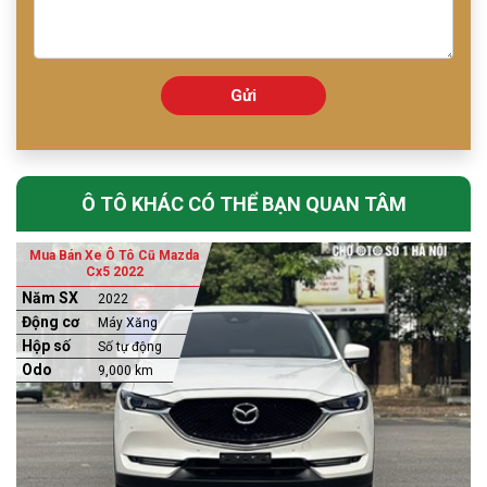
Gửi
Ô TÔ KHÁC CÓ THỂ BẠN QUAN TÂM
Mua Bán Xe Ô Tô Cũ Mazda
Cx5 2022
Năm SX
2022
Động cơ
Máy Xăng
Hộp số
Số tự động
Odo
9,000 km