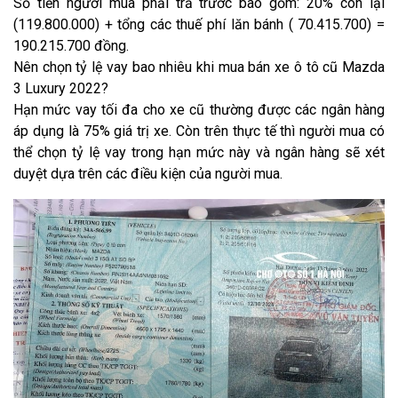
Số tiền người mua phải trả trước bao gồm: 20% còn lại
(119.800.000) + tổng các thuế phí lăn bánh ( 70.415.700) =
190.215.700 đồng.
Nên chọn tỷ lệ vay bao nhiêu khi mua bán xe ô tô cũ Mazda
3 Luxury 2022?
Hạn mức vay tối đa cho xe cũ thường được các ngân hàng
áp dụng là 75% giá trị xe. Còn trên thực tế thì người mua có
thể chọn tỷ lệ vay trong hạn mức này và ngân hàng sẽ xét
duyệt dựa trên các điều kiện của người mua.