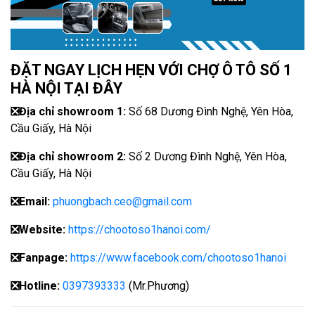
ĐẶT NGAY LỊCH HẸN VỚI CHỢ Ô TÔ SỐ 1
HÀ NỘI TẠI ĐÂY
❎
Địa chỉ showroom 1:
Số 68 Dương Đình Nghệ, Yên Hòa,
Cầu Giấy, Hà Nội
❎
Địa chỉ showroom 2:
Số 2 Dương Đình Nghệ, Yên Hòa,
Cầu Giấy, Hà Nội
❎
Email:
phuongbach.ceo@gmail.com
❎
Website:
https://chootoso1hanoi.com/
❎Fanpage:
https://www.facebook.com/chootoso1hanoi
❎
Hotline:
0397393333
(Mr.Phương)