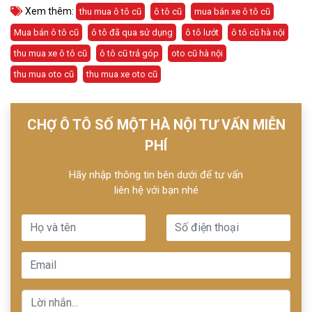
Xem thêm:
thu mua ô tô cũ
ô tô cũ
mua bán xe ô tô cũ
Mua bán ô tô cũ
ô tô đã qua sử dụng
ô tô lướt
ô tô cũ hà nội
thu mua xe ô tô cũ
ô tô cũ trả góp
oto cũ hà nội
thu mua oto cũ
thu mua xe oto cũ
CHỢ Ô TÔ SỐ MỘT HÀ NỘI TƯ VẤN MIỄN
PHÍ
Hãy nhập thông tin bên dưới để tư vấn
liên hệ với bạn nhé