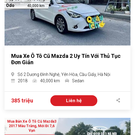
Odo
40,000 km
Mua Xe Ô Tô Cũ Mazda 2 Uy Tín Với Thủ Tục
Đơn Giản
Số 2 Dương Đình Nghệ, Yên Hòa, Cầu Giấy, Hà Nội
2018
40,000 km
Sedan
385 triệu
Liên hệ
Mua Bán Xe Ô Tô Cũ Mazda3
2017 Màu Trắng, Mới Đi 7,6
Vạn