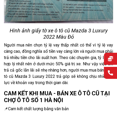
Hình ảnh giấy tờ xe ô tô cũ Mazda 3 Luxury
2022 Màu Đỏ
Người mua nên chọn tỷ lệ vay thấp nhất có thể vì tỷ lệ vay
càng cao, đồng nghĩa số tiền vay càng lớn và người mua phải
trả nhiều tiền cho lãi suất hơn. Theo các chuyên gia, tỷ lệ vay
hợp lý nhất nên ở dưới mức 50% giá trị xe. Như vậy việc chi
trả cả gốc lẫn lãi sẽ nhẹ nhàng hơn, người mua mua bán xe ô
tô cũ Mazda 3 Luxury 2022 trả góp sẽ không chịu nhiều áp
lực về khoản vay trong thời gian dài.
CAM KẾT KHI MUA - BÁN XE Ô TÔ CŨ TẠI
CHỢ Ô TÔ SỐ 1 HÀ NỘI
📌Cam kết chất lượng bằng văn bản