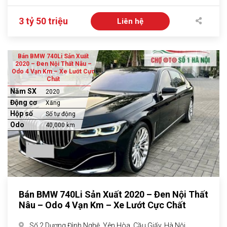
3 tỷ 50 triệu
Liên hệ
Bán BMW 740Li Sản Xuất
2020 – Đen Nội Thất Nâu –
Odo 4 Vạn Km – Xe Lướt Cực
Chất
Năm SX
2020
Động cơ
Xăng
Hộp số
Số tự động
Odo
40,000 km
Bán BMW 740Li Sản Xuất 2020 – Đen Nội Thất
Nâu – Odo 4 Vạn Km – Xe Lướt Cực Chất
Số 2 Dương Đình Nghệ, Yên Hòa, Cầu Giấy, Hà Nội