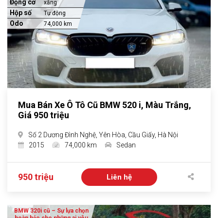
Động cơ
xăng
Hộp số
Tự động
Odo
74,000 km
Mua Bán Xe Ô Tô Cũ BMW 520 i, Màu Trắng,
Giá 950 triệu
Số 2 Dương Đình Nghệ, Yên Hòa, Cầu Giấy, Hà Nội
2015
74,000 km
Sedan
950 triệu
Liên hệ
BMW 320i cũ – Sự lựa chọn
hoàn hảo cho những ai yêu