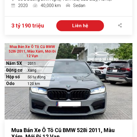
2020
40,000 km
Sedan
3 tỷ 190 triệu
Liên hệ
Mua Bán Xe Ô Tô Cũ BMW
528i 2011, Màu Xám, Mới Đi
12 Vạn
Năm SX
2011
Động cơ
Xăng
Hộp số
Số tự động
Odo
120 km
Mua Bán Xe Ô Tô Cũ BMW 528i 2011, Màu
Xám, Mới Đi 12 Vạn