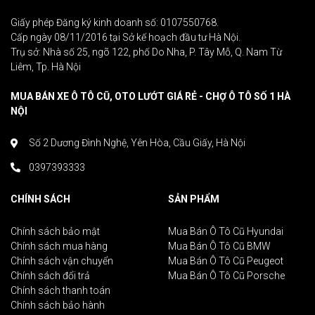
Giấy phép Đăng ký kinh doanh số: 0107550768.
Cấp ngày 08/11/2016 tại Sở kế hoạch đầu tư Hà Nội.
Trụ sở: Nhà số 25, ngõ 122, phố Do Nha, P. Tây Mỗ, Q. Nam Từ
Liêm, Tp. Hà Nội
MUA BÁN XE Ô TÔ CŨ, OTO LƯỚT GIÁ RẺ - CHỢ Ô TÔ SỐ 1 HÀ
NỘI
Số 2 Dương Đình Nghệ, Yên Hòa, Cầu Giấy, Hà Nội
0397393333
CHÍNH SÁCH
SẢN PHẨM
Chính sách bảo mật
Mua Bán Ô Tô Cũ Hyundai
Chính sách mua hàng
Mua Bán Ô Tô Cũ BMW
Chính sách vận chuyển
Mua Bán Ô Tô Cũ Peugeot
Chính sách đổi trả
Mua Bán Ô Tô Cũ Porsche
Chính sách thanh toán
Chính sách bảo hành