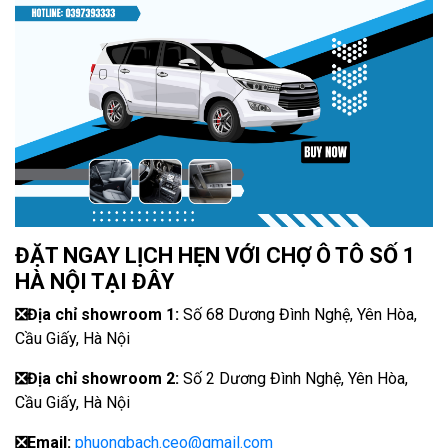
ĐẶT NGAY LỊCH HẸN VỚI CHỢ Ô TÔ SỐ 1
HÀ NỘI TẠI ĐÂY
❎
Địa chỉ showroom 1:
Số 68 Dương Đình Nghệ, Yên Hòa,
Cầu Giấy, Hà Nội
❎
Địa chỉ showroom 2:
Số 2 Dương Đình Nghệ, Yên Hòa,
Cầu Giấy, Hà Nội
❎
Email:
phuongbach.ceo@gmail.com