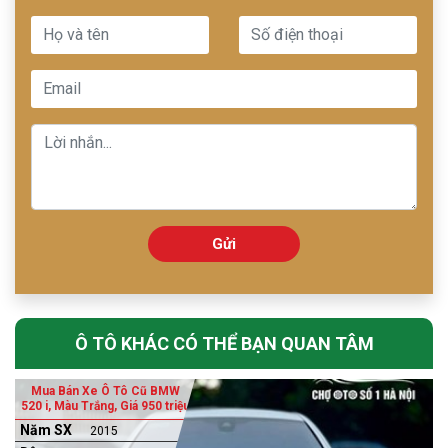
Gửi
Ô TÔ KHÁC CÓ THỂ BẠN QUAN TÂM
Mua Bán Xe Ô Tô Cũ BMW
520 i, Màu Trắng, Giá 950 triệu
Năm SX
2015