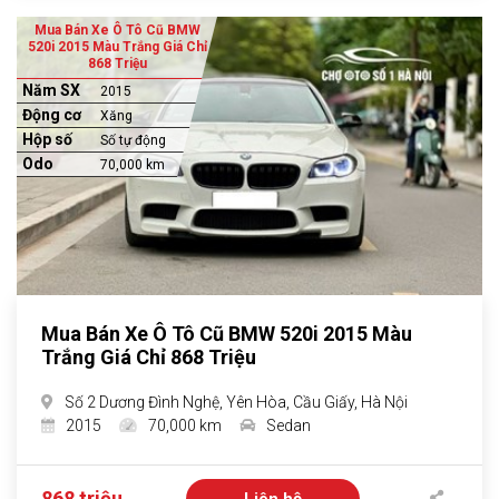
Mua Bán Xe Ô Tô Cũ BMW
520i 2015 Màu Trắng Giá Chỉ
868 Triệu
Năm SX
2015
Động cơ
Xăng
Hộp số
Số tự động
Odo
70,000 km
Mua Bán Xe Ô Tô Cũ BMW 520i 2015 Màu
Trắng Giá Chỉ 868 Triệu
Số 2 Dương Đình Nghệ, Yên Hòa, Cầu Giấy, Hà Nội
2015
70,000 km
Sedan
868 triệu
Liên hệ