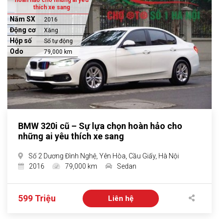
thích xe sang
Năm SX
2016
Động cơ
Xăng
Hộp số
Số tự động
Odo
79,000 km
BMW 320i cũ – Sự lựa chọn hoàn hảo cho
những ai yêu thích xe sang
Số 2 Dương Đình Nghệ, Yên Hòa, Cầu Giấy, Hà Nội
2016
79,000 km
Sedan
599 Triệu
Liên hệ