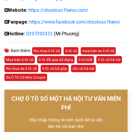
❎
Website:
https://chootoso1hanoi.com/
❎Fanpage:
https://www.facebook.com/chootoso1hanoi
❎
Hotline:
0397393333
(Mr.Phương)
Xem thêm:
thu mua ô tô cũ
ô tô cũ
mua bán xe ô tô cũ
Mua bán ô tô cũ
ô tô đã qua sử dụng
ô tô lướt
ô tô cũ hà nội
thu mua xe ô tô cũ
ô tô cũ trả góp
oto cũ hà nội
Xe Ô Tô Cũ Mini Cooper
CHỢ Ô TÔ SỐ MỘT HÀ NỘI TƯ VẤN MIỄN
PHÍ
Hãy nhập thông tin bên dưới để tư vấn
liên hệ với bạn nhé