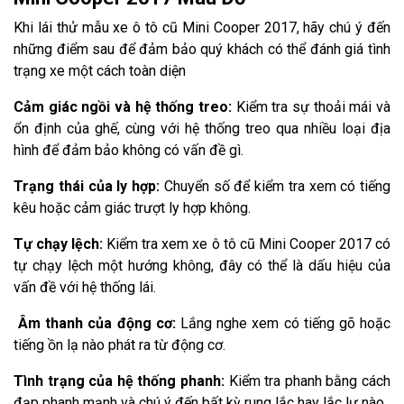
Khi lái thử mẫu xe ô tô cũ Mini Cooper 2017, hãy chú ý đến
những điểm sau để đảm bảo quý khách có thể đánh giá tình
trạng xe một cách toàn diện
Cảm giác ngồi và hệ thống treo:
Kiểm tra sự thoải mái và
ổn định của ghế, cùng với hệ thống treo qua nhiều loại địa
hình để đảm bảo không có vấn đề gì.
Trạng thái của ly hợp:
Chuyển số để kiểm tra xem có tiếng
kêu hoặc cảm giác trượt ly hợp không.
Tự chạy lệch:
Kiểm tra xem xe ô tô cũ Mini Cooper 2017 có
tự chạy lệch một hướng không, đây có thể là dấu hiệu của
vấn đề với hệ thống lái.
Âm thanh của động cơ:
Lắng nghe xem có tiếng gõ hoặc
tiếng ồn lạ nào phát ra từ động cơ.
Tình trạng của hệ thống phanh:
Kiểm tra phanh bằng cách
đạp phanh mạnh và chú ý đến bất kỳ rung lắc hay lắc lư nào.