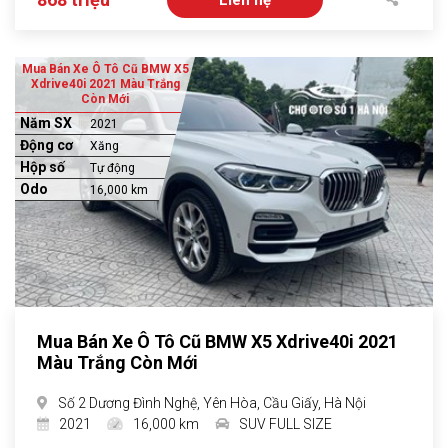
Mua Bán Xe Ô Tô Cũ BMW X5
Xdrive40i 2021 Màu Trắng
Còn Mới
Năm SX
2021
Động cơ
Xăng
Hộp số
Tự động
Odo
16,000 km
Mua Bán Xe Ô Tô Cũ BMW X5 Xdrive40i 2021
Màu Trắng Còn Mới
Số 2 Dương Đình Nghệ, Yên Hòa, Cầu Giấy, Hà Nội
2021
16,000 km
SUV FULL SIZE