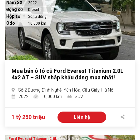
Năm SX
2022
Động cơ
Diesel
Hộp số
Số tự động
Odo
10,000 km
Mua bán ô tô cũ Ford Everest Titanium 2.0L
4x2 AT – SUV nhập khẩu đáng mua nhất!
Số 2 Dương Đình Nghệ, Yên Hòa, Cầu Giấy, Hà Nội
2022
10,000 km
SUV
1 tỷ 250 triệu
Liên hệ
Ford Everest Titanium 2.0L