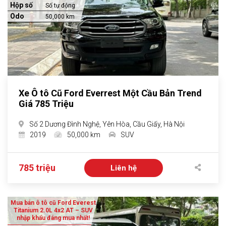
Hộp số
Số tự động
Odo
50,000 km
Xe Ô tô Cũ Ford Everrest Một Cầu Bản Trend
Giá 785 Triệu
Số 2 Dương Đình Nghệ, Yên Hòa, Cầu Giấy, Hà Nội
2019
50,000 km
SUV
785 triệu
Liên hệ
Mua bán ô tô cũ Ford Everest
Titanium 2.0L 4x2 AT – SUV
nhập khẩu đáng mua nhất!