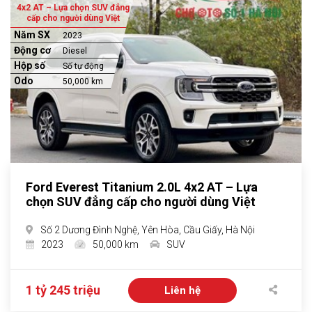
4x2 AT – Lựa chọn SUV đẳng
cấp cho người dùng Việt
Năm SX
2023
Động cơ
Diesel
Hộp số
Số tự động
Odo
50,000 km
Ford Everest Titanium 2.0L 4x2 AT – Lựa
chọn SUV đẳng cấp cho người dùng Việt
Số 2 Dương Đình Nghệ, Yên Hòa, Cầu Giấy, Hà Nội
2023
50,000 km
SUV
1 tỷ 245 triệu
Liên hệ