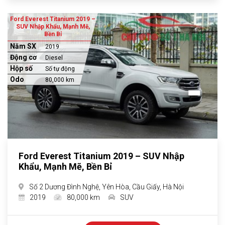
Ford Everest Titanium 2019 –
SUV Nhập Khẩu, Mạnh Mẽ,
Bền Bỉ
Năm SX
2019
Động cơ
Diesel
Hộp số
Số tự động
Odo
80,000 km
Ford Everest Titanium 2019 – SUV Nhập
Khẩu, Mạnh Mẽ, Bền Bỉ
Số 2 Dương Đình Nghệ, Yên Hòa, Cầu Giấy, Hà Nội
2019
80,000 km
SUV