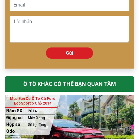
Gửi
Ô TÔ KHÁC CÓ THỂ BẠN QUAN TÂM
Mua Bán Xe Ô Tô Cũ Ford
EcoSport 5 Chỗ 2014
Năm SX
2014
Động cơ
Máy Xăng
Hộp số
Số tự động
Odo