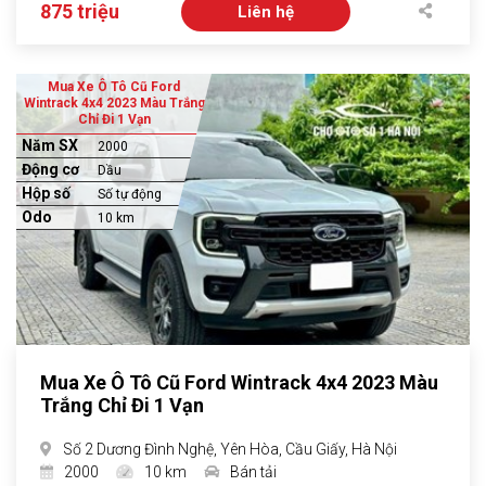
875 triệu
Liên hệ
Mua Xe Ô Tô Cũ Ford
Wintrack 4x4 2023 Màu Trắng
Chỉ Đi 1 Vạn
Năm SX
2000
Động cơ
Dầu
Hộp số
Số tự động
Odo
10 km
Mua Xe Ô Tô Cũ Ford Wintrack 4x4 2023 Màu
Trắng Chỉ Đi 1 Vạn
Số 2 Dương Đình Nghệ, Yên Hòa, Cầu Giấy, Hà Nội
2000
10 km
Bán tải