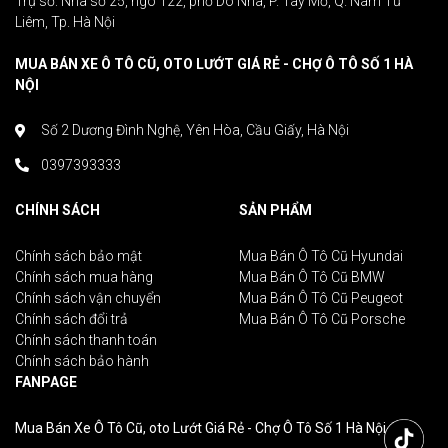
Trụ sở: Nhà số 25, ngõ 122, phố Do Nha, P. Tây Mỗ, Q. Nam Từ
Liêm, Tp. Hà Nội
MUA BÁN XE Ô TÔ CŨ, OTO LƯỚT GIÁ RẺ - CHỢ Ô TÔ SỐ 1 HÀ
NỘI
Số 2 Dương Đình Nghệ, Yên Hòa, Cầu Giấy, Hà Nội
0397393333
CHÍNH SÁCH
SẢN PHẨM
Chính sách bảo mật
Mua Bán Ô Tô Cũ Hyundai
Chính sách mua hàng
Mua Bán Ô Tô Cũ BMW
Chính sách vận chuyển
Mua Bán Ô Tô Cũ Peugeot
Chính sách đổi trả
Mua Bán Ô Tô Cũ Porsche
Chính sách thanh toán
Chính sách bảo hành
FANPAGE
Mua Bán Xe Ô Tô Cũ, oto Lướt Giá Rẻ - Chợ Ô Tô Số 1 Hà Nội