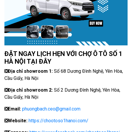
ĐẶT NGAY LỊCH HẸN VỚI CHỢ Ô TÔ SỐ 1
HÀ NỘI TẠI ĐÂY
❎
Địa chỉ showroom 1:
Số 68 Dương Đình Nghệ, Yên Hòa,
Cầu Giấy, Hà Nội
❎
Địa chỉ showroom 2:
Số 2 Dương Đình Nghệ, Yên Hòa,
Cầu Giấy, Hà Nội
❎
Email:
phuongbach.ceo@gmail.com
❎
Website:
https://chootoso1hanoi.com/