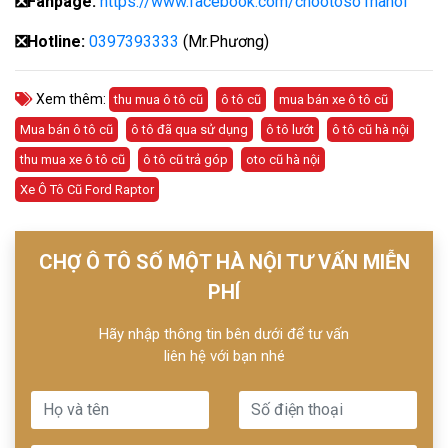
❎Fanpage:
https://www.facebook.com/chootoso1hanoi
❎
Hotline:
0397393333
(Mr.Phương)
Xem thêm:
thu mua ô tô cũ
ô tô cũ
mua bán xe ô tô cũ
Mua bán ô tô cũ
ô tô đã qua sử dụng
ô tô lướt
ô tô cũ hà nội
thu mua xe ô tô cũ
ô tô cũ trả góp
oto cũ hà nội
Xe Ô Tô Cũ Ford Raptor
CHỢ Ô TÔ SỐ MỘT HÀ NỘI TƯ VẤN MIỄN
PHÍ
Hãy nhập thông tin bên dưới để tư vấn
liên hệ với bạn nhé