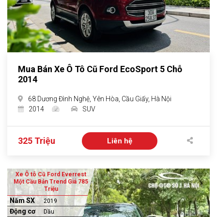
Mua Bán Xe Ô Tô Cũ Ford EcoSport 5 Chỗ
2014
68 Dương Đình Nghệ, Yên Hòa, Cầu Giấy, Hà Nội
2014
SUV
325 Triệu
Liên hệ
Xe Ô tô Cũ Ford Everrest
Một Cầu Bản Trend Giá 785
Triệu
Năm SX
2019
Động cơ
Dầu